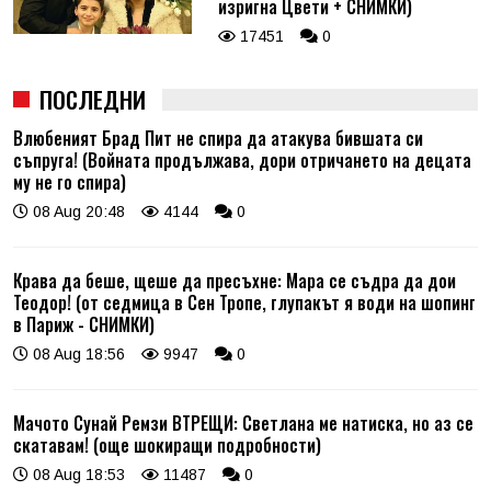
изригна Цвети + СНИМКИ)
17451
0
ПОСЛЕДНИ
Влюбеният Брад Пит не спира да атакува бившата си
съпруга! (Войната продължава, дори отричането на децата
му не го спира)
08 Aug 20:48
4144
0
Крава да беше, щеше да пресъхне: Мара се съдра да дои
Теодор! (от седмица в Сен Тропе, глупакът я води на шопинг
в Париж - СНИМКИ)
08 Aug 18:56
9947
0
Мачото Сунай Ремзи ВТРЕЩИ: Светлана ме натиска, но аз се
скатавам! (още шокиращи подробности)
08 Aug 18:53
11487
0