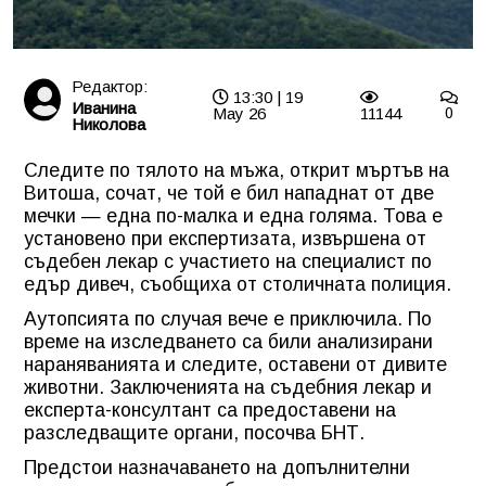
Редактор:
13:30 | 19
Иванина
May 26
11144
0
Николова
Следите по тялото на мъжа, открит мъртъв на
Витоша, сочат, че той е бил нападнат от две
мечки — една по-малка и една голяма. Това е
установено при експертизата, извършена от
съдебен лекар с участието на специалист по
едър дивеч, съобщиха от столичната полиция.
Аутопсията по случая вече е приключила. По
време на изследването са били анализирани
нараняванията и следите, оставени от дивите
животни. Заключенията на съдебния лекар и
експерта-консултант са предоставени на
разследващите органи, посочва БНТ.
Предстои назначаването на допълнителни