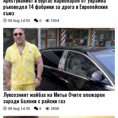
Арестуваният в Бургас наркобарон от Украйна
ръководел 14 фабрики за дрога в Европейския
съюз
08 Aug 14:50
0
1904
Луксозният майбах на Митьо Очите опожарен
заради балони с райски газ
08 Aug 14:30
0
2898