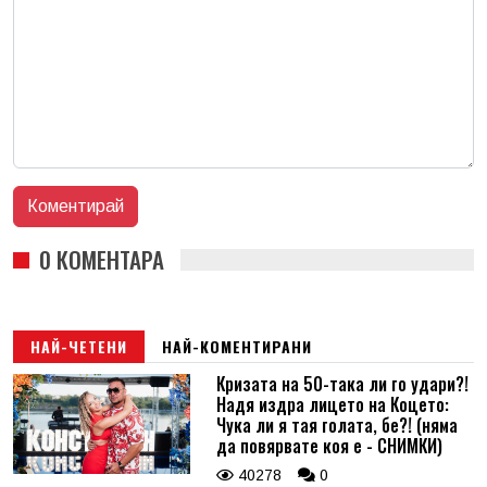
0 КОМЕНТАРА
НАЙ-ЧЕТЕНИ
НАЙ-КОМЕНТИРАНИ
Кризата на 50-така ли го удари?!
Надя издра лицето на Коцето:
Чука ли я тая голата, бе?! (няма
да повярвате коя е - СНИМКИ)
40278
0