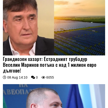
Грандиозен хазарт: Естрадният трубадур
Веселин Маринов потъна с над 1 милион евро
дългове!
08 Aug 14:10
0
6055