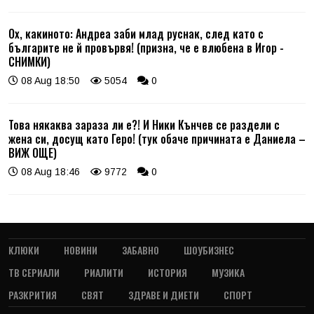
Ох, какиното: Андреа заби млад руснак, след като с
българите не й провървя! (призна, че е влюбена в Игор -
СНИМКИ)
08 Aug 18:50
5054
0
Това някаква зараза ли е?! И Ники Кънчев се раздели с
жена си, досущ като Геро! (тук обаче причината е Даниела –
ВИЖ ОЩЕ)
08 Aug 18:46
9772
0
КЛЮКИ
НОВИНИ
ЗАБАВНО
ШОУБИЗНЕС
ТВ СЕРИАЛИ
РИАЛИТИ
ИСТОРИЯ
МУЗИКА
РАЗКРИТИЯ
СВЯТ
ЗДРАВЕ И ДИЕТИ
СПОРТ