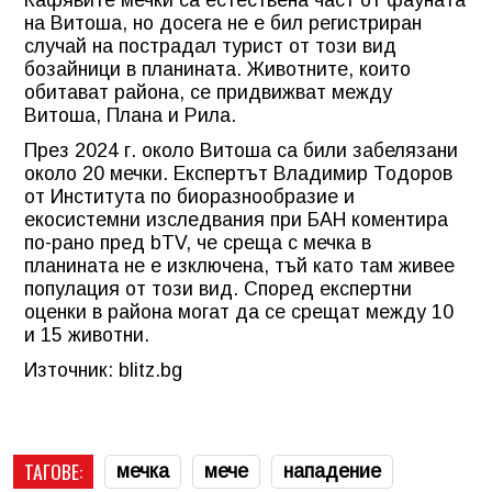
Кафявите мечки са естествена част от фауната
на Витоша, но досега не е бил регистриран
случай на пострадал турист от този вид
бозайници в планината. Животните, които
обитават района, се придвижват между
Витоша, Плана и Рила.
През 2024 г. около Витоша са били забелязани
около 20 мечки. Експертът Владимир Тодоров
от Института по биоразнообразие и
екосистемни изследвания при БАН коментира
по-рано пред bTV, че среща с мечка в
планината не е изключена, тъй като там живее
популация от този вид. Според експертни
оценки в района могат да се срещат между 10
и 15 животни.
Източник: blitz.bg
ТАГОВЕ:
мечка
мече
нападение