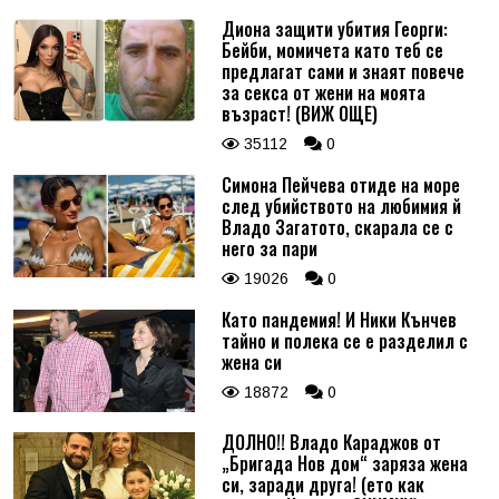
Диона защити убития Георги:
Бейби, момичета като теб се
предлагат сами и знаят повече
за секса от жени на моята
възраст! (ВИЖ ОЩЕ)
35112
0
Симона Пейчева отиде на море
след убийството на любимия й
Владо Загатото, скарала се с
него за пари
19026
0
Като пандемия! И Ники Кънчев
тайно и полека се е разделил с
жена си
18872
0
ДОЛНО!! Владо Караджов от
„Бригада Нов дом“ заряза жена
си, заради друга! (ето как