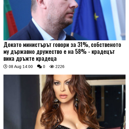
Докато министърът говори за 31%, собственото
му държавно дружество е на 58% - крадецът
вика дръжте крадеца
08 Aug 14:00
0
2226