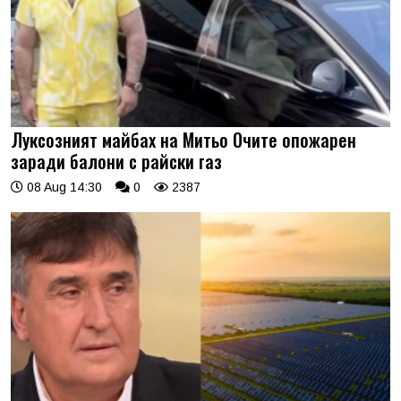
Луксозният майбах на Митьо Очите опожарен
заради балони с райски газ
08 Aug 14:30
0
2387