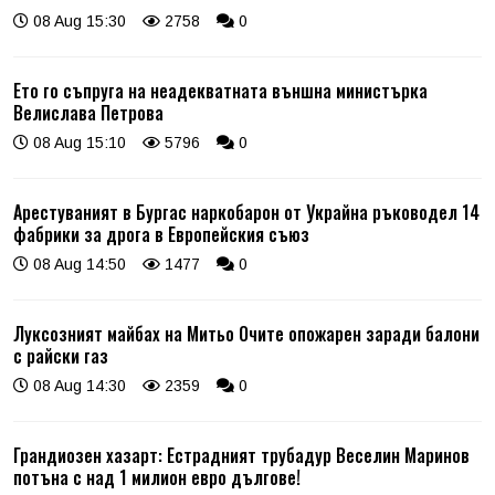
08 Aug 15:30
2758
0
Ето го съпруга на неадекватната външна министърка
Велислава Петрова
08 Aug 15:10
5796
0
Арестуваният в Бургас наркобарон от Украйна ръководел 14
фабрики за дрога в Европейския съюз
08 Aug 14:50
1477
0
Луксозният майбах на Митьо Очите опожарен заради балони
с райски газ
08 Aug 14:30
2359
0
Грандиозен хазарт: Естрадният трубадур Веселин Маринов
потъна с над 1 милион евро дългове!