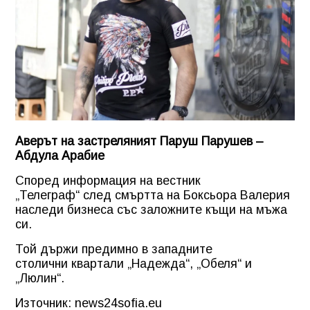
Аверът на застреляният Паруш Парушев –
Абдула Арабие
Според информация на вестник
„Телеграф“ след смъртта на Боксьора Валерия
наследи бизнеса със заложните къщи на мъжа
си.
Той държи предимно в западните
столични квартали „Надежда“, „Обеля“ и
„Люлин“.
Източник: news24sofia.eu