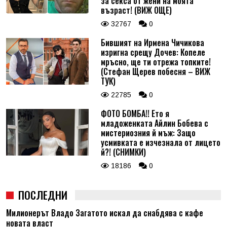
за секса от жени на моята
възраст! (ВИЖ ОЩЕ)
32767
0
Бившият на Ирмена Чичикова
изригна срещу Дочев: Копеле
мръсно, ще ти отрежа топките!
(Стефан Щерев побесня – ВИЖ
ТУК)
22785
0
ФОТО БОМБА!! Ето я
младоженката Айлин Бобева с
мистериозния й мъж: Защо
усмивката е изчезнала от лицето
й?! (СНИМКИ)
18186
0
ПОСЛЕДНИ
Милионерът Владо Загатото искал да снабдява с кафе
новата власт