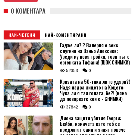
0 КОМЕНТАРА
НАЙ-ЧЕТЕНИ
НАЙ-КОМЕНТИРАНИ
Гадже ли?!? Валерия е секс
слугиня на Ваньо Алексиев:
Уреди му нова тройка, този път с
ергенката Тифани! (ШОК СНИМКИ)
52353
0
Кризата на 50-така ли го удари?!
Надя издра лицето на Коцето:
Чука ли я тая голата, бе?! (няма
да повярвате коя е - СНИМКИ)
37842
0
Диона защити убития Георги:
Бейби, момичета като теб се
предлагат сами и знаят повече