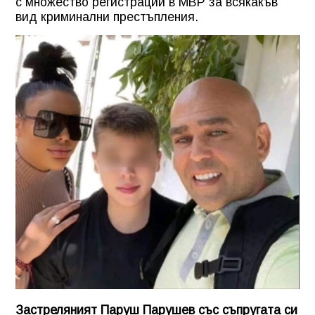
с множество регистрации в МВР за всякакъв
вид криминални престъпления.
Застреляният Паруш Парушев със съпругата си