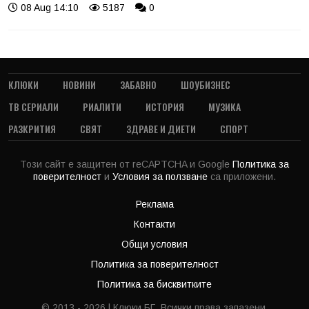
08 Aug 14:10
5187
0
КЛЮКИ
НОВИНИ
ЗАБАВНО
ШОУБИЗНЕС
ТВ СЕРИАЛИ
РИАЛИТИ
ИСТОРИЯ
МУЗИКА
РАЗКРИТИЯ
СВЯТ
ЗДРАВЕ И ДИЕТИ
СПОРТ
Този сайт е защитен от reCAPTCHA и Google
Политика за
поверителност
и
Условия за ползване
са приложени.
Реклама
Контакти
Общи условия
Политика за поверителност
Политика за бисквитките
© 2013 - 2026 | Клюки.БГ. Всички права запазени.