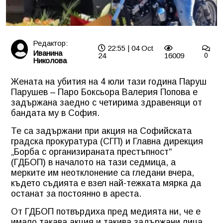
Редактор:
22:55 | 04 Oct
Иванина
24
16009
0
Николова
Жената на убития на 4 юли тази година Паруш
Парушев – Паро Боксьора Валерия Попова е
задържана заедно с четирима здравеняци от
бандата му в София.
Те са задържани при акция на Софийската
градска прокуратура (СГП) и Главна дирекция
„Борба с организираната престъпност“
(ГДБОП) в началото на тази седмица, а
мерките им неотклонение са гледани вчера,
където съдията е взел най-тежката мярка да
останат за постоянно в ареста.
От ГДБОП потвърдиха пред медията ни, че е
имало такава акция и такива задържани лица,