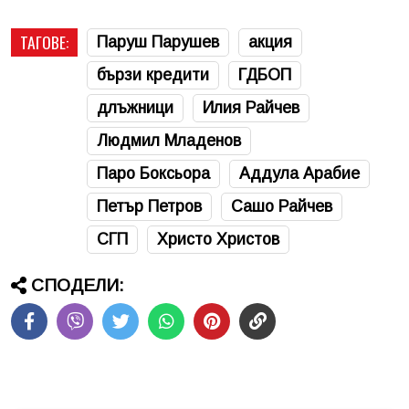
ТАГОВЕ:
Паруш Парушев
акция
бързи кредити
ГДБОП
длъжници
Илия Райчев
Людмил Младенов
Паро Боксьора
Аддула Арабие
Петър Петров
Сашо Райчев
СГП
Христо Христов
СПОДЕЛИ: