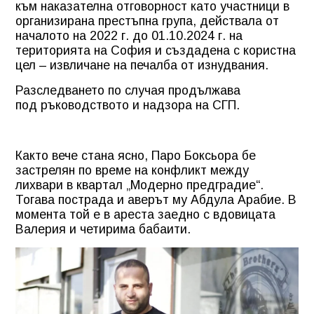
към наказателна отговорност като участници в
организирана престъпна група, действала от
началото на 2022 г. до 01.10.2024 г. на
територията на София и създадена с користна
цел – извличане на печалба от изнудвания.
Разследването по случая продължава
под ръководството и надзора на СГП.
Както вече стана ясно, Паро Боксьора бе
застрелян по време на конфликт между
лихвари в квартал „Модерно предградие“.
Тогава пострада и аверът му Абдула Арабие. В
момента той е в ареста заедно с вдовицата
Валерия и четирима бабаити.