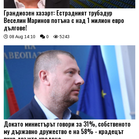
Грандиозен хазарт: Естрадният трубадур
Веселин Маринов потъна с над 1 милион евро
дългове!
08 Aug 14:10
0
5243
Докато министърът говори за 31%, собственото
му държавно дружество е на 58% - крадецът
вика дръжте крадеца