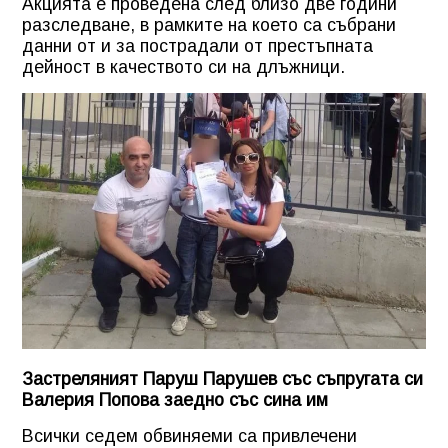
Акцията е проведена след близо две години
разследване, в рамките на което са събрани
данни от и за пострадали от престъпната
дейност в качеството си на длъжници.
Застреляният Паруш Парушев със съпругата си
Валерия Попова заедно със сина им
Всички седем обвиняеми са привлечени