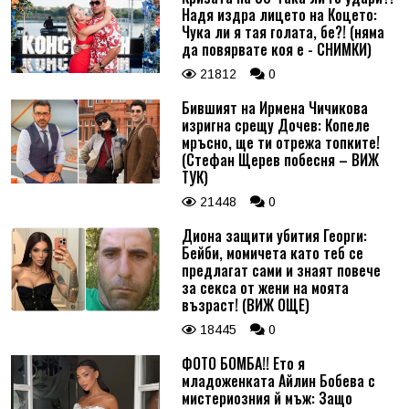
Надя издра лицето на Коцето:
Чука ли я тая голата, бе?! (няма
да повярвате коя е - СНИМКИ)
21812
0
Бившият на Ирмена Чичикова
изригна срещу Дочев: Копеле
мръсно, ще ти отрежа топките!
(Стефан Щерев побесня – ВИЖ
ТУК)
21448
0
Диона защити убития Георги:
Бейби, момичета като теб се
предлагат сами и знаят повече
за секса от жени на моята
възраст! (ВИЖ ОЩЕ)
18445
0
ФОТО БОМБА!! Ето я
младоженката Айлин Бобева с
мистериозния й мъж: Защо