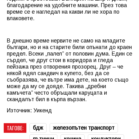
благодарение на удобните машини. През това
време се е нагледал на какви ли не хора по
влаковете.
В днешно време нервите не само на младите
българи, но и на старите били опънати до краен
предел. Всеки „палел” от половин дума. Един се
сърдел, че друг стои в коридора и гледа
пейзажа през отворения прозорец. Друг – че
някой ядял сандвич в купето, без да се
съобразява, че вътре има дете, на което също
може да му се дояде. Такива „дребни
камъчета” често обръщали каруцата и
скандалът бил в кърпа вързан.
Източник: Уикенд
ТАГОВЕ:
бдж
железопътен транспорт