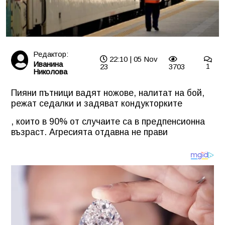
Редактор:
22:10 | 05 Nov
Иванина
23
3703
1
Николова
Пияни пътници вадят ножове, налитат на бой,
режат седалки и задяват кондукторките
, които в 90% от случаите са в предпенсионна
възраст. Агресията отдавна не прави