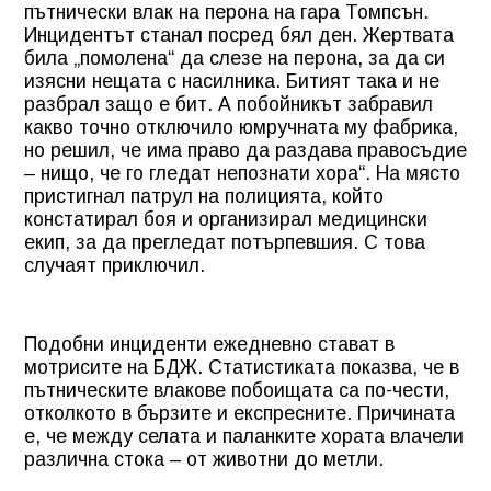
пътнически влак на перона на гара Томпсън.
Инцидентът станал посред бял ден. Жертвата
била „помолена“ да слезе на перона, за да си
изясни нещата с насилника. Битият така и не
разбрал защо е бит. А побойникът забравил
какво точно отключило юмручната му фабрика,
но решил, че има право да раздава правосъдие
– нищо, че го гледат непознати хора“. На място
пристигнал патрул на полицията, който
констатирал боя и организирал медицински
екип, за да прегледат потърпевшия. С това
случаят приключил.
Подобни инциденти ежедневно стават в
мотрисите на БДЖ. Статистиката показва, че в
пътническите влакове побоищата са по-чести,
отколкото в бързите и експресните. Причината
е, че между селата и паланките хората влачели
различна стока – от животни до метли.