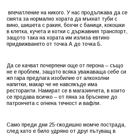
впечатление на никого. У нас продължава да се
смята за нормално хората да мъкнат туби с
вино, шишета с ракия, бохчи с баници, кокошки
в клетка, кучета и котки с държавния транспорт,
защото така на хората им излиза евтино
придвижването от точка А до точка Б.
Да се качват почерпени още от перона – също
не е проблем, защото всяка уважаваща себе си
жп гара предлага изобилие от алкохолни
напитки, макар че не навсякъде има
ресторанти. Намират се в магазинчета, в които
се продава всичко – от пяна за бръснене до
патрончета с огнена течност и вафли.
Само преди дни 25-гжодишно момче пострада,
след като е било удряно от друг пътуващ в