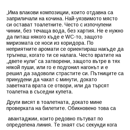
„Има влакови композиции, които отдавна са
заприличали на кочина. Най-уязвимото място
си остават тоалетните. Често с изпочупени
чинии, без течаща вода, без хартия. Не е нужно
да питаш някого къде е
WC
-то, защото
миризмата се носи из коридора. По
неприятните аромати се ориентираш накъде да
тръгнеш, когато ти се налага. Често вратите на
„двете нули” са затворени, защото вътре в тях
някой пуши, или го е подгонил нагонът и е
решил да задоволи страстите си. Пътниците са
принудени да чакат с минути, докато
заветната врата се отвори, или да търсят
тоалетна в съседни купета.
Други висят в тоалетната, докато мине
проверката на билетите. Обикновено това са
авантаджии, които редовно пътуват по
определена линия. Те знаят със секунди кога