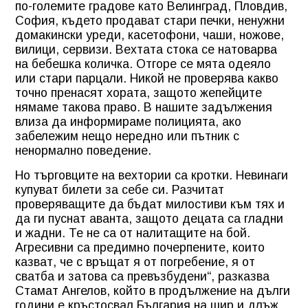
по-големите градове като Велинград, Пловдив,
София, където продават стари печки, ненужни
домакински уреди, касетофони, чаши, ножове,
вилици, сервизи. Вехтата стока се натоварва
на бебешка количка. Отгоре се мята одеяло
или стари парцали. Никой не проверява какво
точно пренасят хората, защото жепейците
нямаме такова право. В нашите задължения
влиза да информираме полицията, ако
забележим нещо нередно или пътник с
ненормално поведение.
Но търговците на вехтории са кротки. Невинаги
купуват билети за себе си. Разчитат
проверяващите да бъдат милостиви към тях и
да ги пуснат аванта, защото децата са гладни
и жадни. Те не са от налитащите на бой.
Агресивни са предимно почерпените, които
казват, че с връщат я от погребение, я от
сватба и затова са превъзбудени“, разказва
Стамат Ангелов, който в продължение на дълги
години е кръстосвал България на шир и длъж,