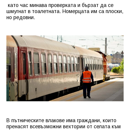
като час минава проверката и бързат да се
шмугнат в тоалетната. Номерцата им са плоски,
но редовни.
В пътническите влакове има граждани, които
пренасят всевъзможни вехтории от селата към