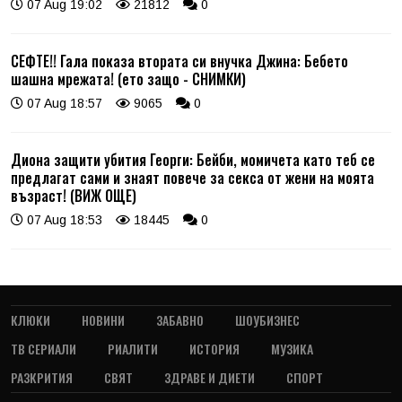
07 Aug 19:02
21812
0
СЕФТЕ!! Гала показа втората си внучка Джина: Бебето
шашна мрежата! (ето защо - СНИМКИ)
07 Aug 18:57
9065
0
Диона защити убития Георги: Бейби, момичета като теб се
предлагат сами и знаят повече за секса от жени на моята
възраст! (ВИЖ ОЩЕ)
07 Aug 18:53
18445
0
КЛЮКИ
НОВИНИ
ЗАБАВНО
ШОУБИЗНЕС
ТВ СЕРИАЛИ
РИАЛИТИ
ИСТОРИЯ
МУЗИКА
РАЗКРИТИЯ
СВЯТ
ЗДРАВЕ И ДИЕТИ
СПОРТ