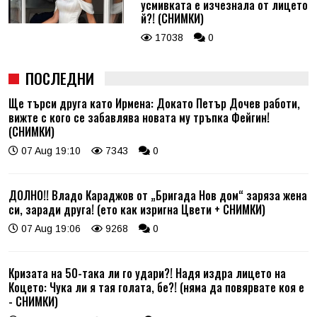
усмивката е изчезнала от лицето
й?! (СНИМКИ)
17038
0
ПОСЛЕДНИ
Ще търси друга като Ирмена: Докато Петър Дочев работи,
вижте с кого се забавлява новата му тръпка Фейгин!
(СНИМКИ)
07 Aug 19:10
7343
0
ДОЛНО!! Владо Караджов от „Бригада Нов дом“ заряза жена
си, заради друга! (ето как изригна Цвети + СНИМКИ)
07 Aug 19:06
9268
0
Кризата на 50-така ли го удари?! Надя издра лицето на
Коцето: Чука ли я тая голата, бе?! (няма да повярвате коя е
- СНИМКИ)