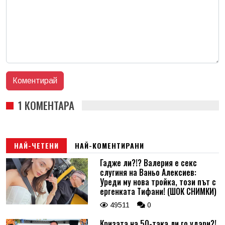
1 КОМЕНТАРА
НАЙ-ЧЕТЕНИ
НАЙ-КОМЕНТИРАНИ
Гадже ли?!? Валерия е секс
слугиня на Ваньо Алексиев:
Уреди му нова тройка, този път с
ергенката Тифани! (ШОК СНИМКИ)
49511
0
Кризата на 50-така ли го удари?!