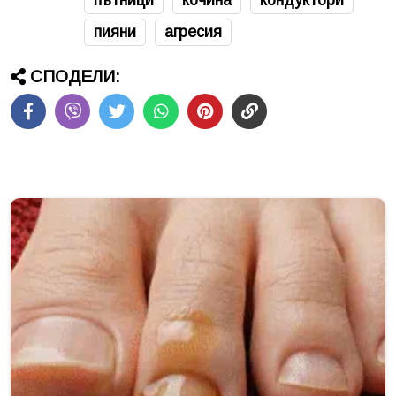
пътници
кочина
кондуктори
пияни
агресия
СПОДЕЛИ: