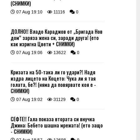
(СНИМКИ)
07 Aug 19:10
11116
0
ДОЛНО!! Владо Караджов от „Бригада Нов
дом“ заряза жена си, заради друга! (ето
как изригна Цвети + СНИМКИ)
07 Aug 19:06
13622
0
Кризата на 50-така ли го удари?! Надя
издра лицето на Коцето: Чука ли я тая
голата, бе?! (няма да повярвате коя е -
СНИМКИ)
07 Aug 19:02
31129
0
СЕФТЕ!! Гала показа втората си внучка
Джина: Бебето шашна мрежата! (ето защо
- СНИМКИ)