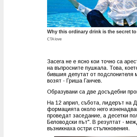
Засега не е ясно кои точно са аре
на въпросните пушкала. Това, което
бившия депутат от подслонителя м
возят - Гриша Ганчев.
Образувани са две досъдебни про
На 12 април, събота, лидерът на 
формацията около него изненадващ
проведат заседание, а десетки по
Беловодски път". В резултат - меж
възникнаха остри стълкновения.