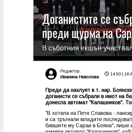
Доганистите се съб
преди щурма на Сар
В съботния екшън участвал
Редактор:
14:50 | 16 
Иванина Николова
Преди да нахлуят в т. нар. Боянск
доганисти се събрали в имот на б
донесла автомат "Калашников". То
"В хотела на Петя Славова - ланси
и са тръгнали младите последовате
бившите му Сараи в Бояна", пише 
намери автомат "Калашников", кой