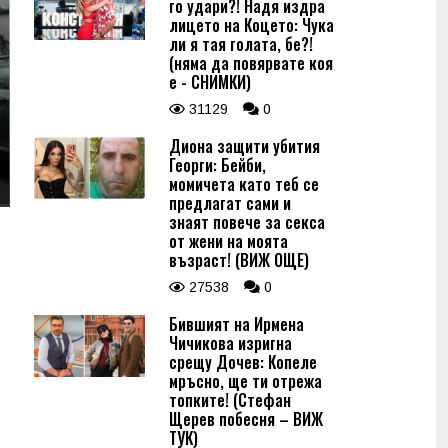
го удари?! Надя издра
лицето на Коцето: Чука
ли я тая голата, бе?!
(няма да повярвате коя
е - СНИМКИ)
31129
0
Диона защити убития
Георги: Бейби,
момичета като теб се
предлагат сами и
знаят повече за секса
от жени на моята
възраст! (ВИЖ ОЩЕ)
27538
0
Бившият на Ирмена
Чичикова изригна
срещу Дочев: Копеле
мръсно, ще ти отрежа
топките! (Стефан
Щерев побесня – ВИЖ
ТУК)