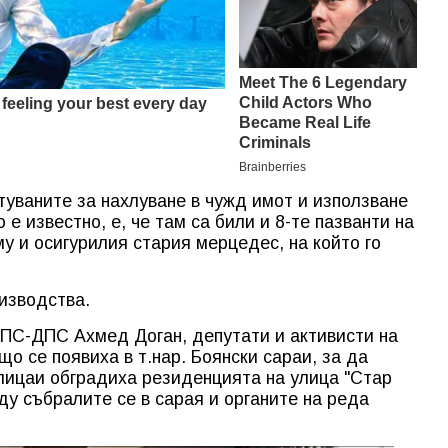
стуваните за нахлуване в чужд имот и използване
 е известно, е, че там са били и 8-те пазванти на
у и осигурилия стария мерцедес, на който го
изводства.
ДПС-ДПС Ахмед Доган, депутати и активисти на
о се появиха в т.нар. Боянски сараи, за да
лицаи обградиха резиденцията на улица "Стар
ду събралите се в сарая и органите на реда