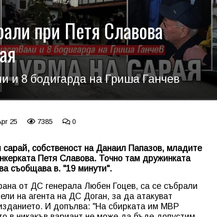
рали при Петя Славова
ая
и и 8 бодигарда на Гриша Ганчев
Apr 25
7385
0
и сарай, собственост на Данаил Папазов, младите
анкерката Петя Славова. Точно там дружинката
ва съобщава в. "19 минути".
рана от ДС генерала Любен Гоцев, са се събрали
ли на агента на ДС Доган, за да атакуват
изданието. И допълва: "На сбирката им МВР
то в никакъв вариант не може да бъде допустим