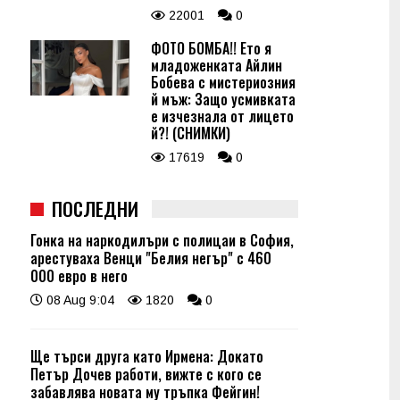
22001
0
ФОТО БОМБА!! Ето я
младоженката Айлин
Бобева с мистериозния
й мъж: Защо усмивката
е изчезнала от лицето
й?! (СНИМКИ)
17619
0
ПОСЛЕДНИ
Гонка на наркодилъри с полицаи в София,
арестуваха Венци "Белия негър" с 460
000 евро в него
08 Aug 9:04
1820
0
Ще търси друга като Ирмена: Докато
Петър Дочев работи, вижте с кого се
забавлява новата му тръпка Фейгин!