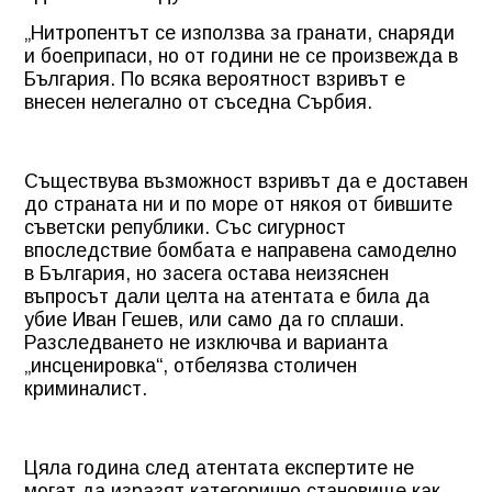
„Нитропентът се използва за гранати, снаряди
и боеприпаси, но от години не се произвежда в
България. По всяка вероятност взривът е
внесен нелегално от съседна Сърбия.
Съществува възможност взривът да е доставен
до страната ни и по море от някоя от бившите
съветски републики. Със сигурност
впоследствие бомбата е направена самоделно
в България, но засега остава неизяснен
въпросът дали целта на атентата е била да
убие Иван Гешев, или само да го сплаши.
Разследването не изключва и варианта
„инсценировка“, отбелязва столичен
криминалист.
Цяла година след атентата експертите не
могат да изразят категорично становище как