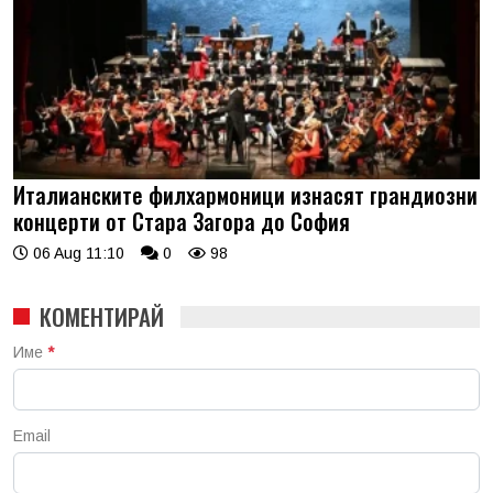
Италианските филхармоници изнасят грандиозни
концерти от Стара Загора до София
06 Aug 11:10
0
98
КОМЕНТИРАЙ
Име
*
Email