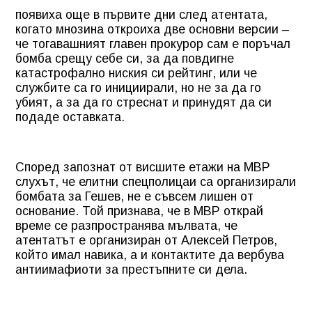
появиха още в първите дни след атентата,
когато мнозина откроиха две основни версии –
че тогавашният главен прокурор сам е поръчал
бомба срещу себе си, за да повдигне
катастрофално ниския си рейтинг, или че
службите са го инициирали, но не за да го
убият, а за да го стреснат и принудят да си
подаде оставката.
Според запознат от висшите етажи на МВР
слухът, че елитни спецполицаи са организирали
бомбата за Гешев, не е съвсем лишен от
основание. Той признава, че в МВР открай
време се разпространява мълвата, че
атентатът е организиран от Алексей Петров,
който имал навика, а и контактите да вербува
антиимафиоти за престъпните си дела.