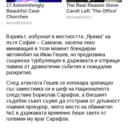
Взривът, избухнал в местността „Ярема“ на
пътя София – Самоков, засегна леко
минаващия в този момент блиндиран
автомобил на Иван Гешев, но предизвика
същинска турбуленция в държавата и отприщи
лавина от драматични събития и скандални
разкрития.
След атентата Гешев се изпокара зрелищно
със заместника си и шеф на Националното
следствие Борислав Сарафов, а Висшият
съдебен съвет съумя да отстрани от длъжност
главния прокурор, чието място на обвинител
№1 в държавата временно беше заето от
големия му враг Сарафов.