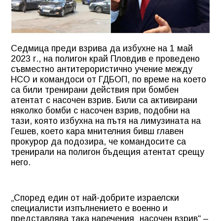
Седмица преди взрива да избухне на 1 май
2023 г., на полигон край Пловдив е проведено
съвместно антитерористично учение между
НСО и командоси от ГДБОП, по време на което
са били тренирани действия при бомбен
атентат с насочен взрив. Били са активирани
няколко бомби с насочен взрив, подобни на
тази, която избухна на пътя на лимузината на
Гешев, което кара мнителния бивш главен
прокурор да подозира, че командосите са
тренирали на полигон бъдещия атентат срещу
него.
„Според един от най-добрите израелски
специалисти изпълнението е военно и
представлява така наречения „насочен взрив“ –