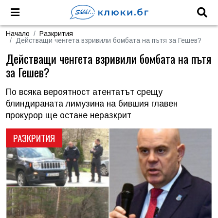
Начало
Разкрития
Действащи ченгета взривили бомбата на пътя за Гешев?
Действащи ченгета взривили бомбата на пътя
за Гешев?
По всяка вероятност атентатът срещу
блиндираната лимузина на бившия главен
прокурор ще остане неразкрит
РАЗКРИТИЯ