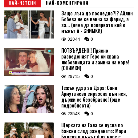
НАЙ-ЧЕТЕНИ
НАЙ-КОМЕНТИРАНИ
Защо лъга до последно?!? Айлин
Бобева не се венча за Фарид, а
за... (няма да повярвате кой е
мъжът й - СНИМКИ)
32844
0
ПОТВЪРДЕНО!! Прясно
разведеният Геро си хвана
любовницата и замина на море!
(СНИМКИ)
29715
0
Тежък удар за Дара: Саня
Армутлиева смразена към нея,
държи се безобразно! (още
подробности)
23548
0
Щерката на Гала се пусна по
бански след раждането: Мари
Будева и мъжът й на море с