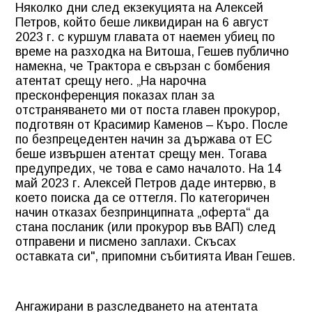
Няколко дни след екзекуцията на Алексей
Петров, който беше ликвидиран на 6 август
2023 г. с куршум главата от наемен убиец по
време на разходка на Витоша, Гешев публично
намекна, че Трактора е свързан с бомбения
атентат срещу него. „На нарочна
пресконференция показах план за
отстраняването ми от поста главен прокурор,
подготвян от Красимир Каменов – Къро. После
по безпрецедентен начин за държава от ЕС
беше извършен атентат срещу мен. Тогава
предупредих, че това е само началото. На 14
май 2023 г. Алексей Петров даде интервю, в
което поиска да се оттегля. По категоричен
начин отказах безпринципната „оферта“ да
стана посланик (или прокурор във ВАП) след
отправени и писмено заплахи. Скъсах
оставката си", припомни събитията Иван Гешев.
Ангажирани в разследването на атентата