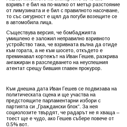
взривът е бил на по-малко от метър разстояние
от лимузината и е бил с правилното насочване,
то със сигурност е щял да погуби возещите се
в автомобила лица.
Съществува версия, че бомбаджията
умишлено е заложил неправилно взривното
устройство така, че взривната вълна да отиде
към гората, а не към шосето, откъдето е
преминавал кортежът на Иван Гешев, разкрива
ангажиран в разследването на неуспешния
атентат срещу бившия главен прокурор.
Към днешна дата Иван Гешев се подвизава на
политическата сцена и ще участва на
предстоящите парламентарни избори с
партията си „Граждански блок“. За нея
социолозите твърдят, че радарът не я хваща –
тоест ще е чудо, ако Гешев събере повече от
0.5% вот.