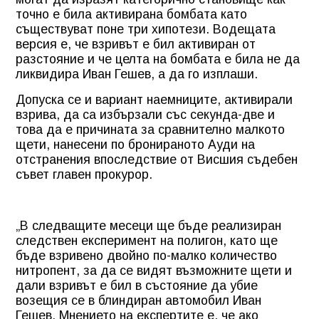
точно е била активирана бомбата като
съществуват поне три хипотези. Водещата
версия е, че взривът е бил активиран от
разстояние и че целта на бомбата е била не да
ликвидира Иван Гешев, а да го изплаши.
Допуска се и вариант наемниците, активирали
взрива, да са избързали със секунда-две и
това да е причината за сравнително малкото
щети, нанесени по бронираното Ауди на
отстранения впоследствие от Висшия съдебен
съвет главен прокурор.
„В следващите месеци ще бъде реализиран
следствен експеримент на полигон, като ще
бъде взривено двойно по-малко количество
нитропент, за да се видят възможните щети и
дали взривът е бил в състояние да убие
возещия се в блиндиран автомобил Иван
Гешев. Мнението на експертите е, че ако