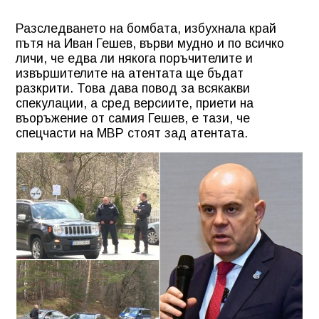
Разследването на бомбата, избухнала край
пътя на Иван Гешев, върви мудно и по всичко
личи, че едва ли някога поръчителите и
извършителите на атентата ще бъдат
разкрити. Това дава повод за всякакви
спекулации, а сред версиите, приети на
въоръжение от самия Гешев, е тази, че
спецчасти на МВР стоят зад атентата.