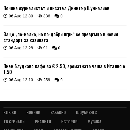
Почина журналистът и писател Димитър Шумналиев
06 Aug 12:30
336
0
Защо „по-малко, но по-добри игри“ се превръща в новия
стандарт за казината
06 Aug 12:28
91
0
Пием блудкаво кафе за € 2.50, ароматната чаша в Италия е
1.50
06 Aug 12:10
259
0
КЛЮКИ
НОВИНИ
ЗАБАВНО
ШОУБИЗНЕС
ТВ СЕРИАЛИ
РИАЛИТИ
ИСТОРИЯ
МУЗИКА