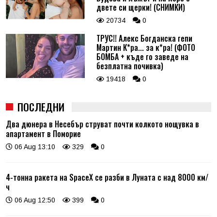
двете си щерки! (СНИМКИ)
20734
0
ТРУС!! Алекс Богданска гепи
Мартин К*ра... за к*ра! (ФОТО
БОМБА + къде го заведе на
безплатна почивка)
19418
0
ПОСЛЕДНИ
Два дюнера в Несебър струват почти колкото нощувка в
апартамент в Поморие
06 Aug 13:10
329
0
4-тонна ракета на SpaceX се разби в Луната с над 8000 км/
ч
06 Aug 12:50
399
0