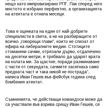
нещо като импровизирано РПГ. Пак според него
мястото е избрано перфектно, а организацията
на атентата е отнела месеци.
Това е оценката на един от най-добрите
специалисти в света, а не на разбиращите от
всичко „говорещи глави“, които не слизат от
ефира на либералните медии. Стотиците
стоманени сачми, отрязали дърво, отдалечено
на десетки метри, е трябвало да ударят врата
на колата ми. За щастие, поради разминаване
с части от секундата, сачмите засегнаха само
предната част и така никой не пострада“,
написа Иван Гешев във фейсбук година след
бомбения атентат.
Съмненията, че действащи командоси може да
са участвали във взрива срещу Иван Гешев, се