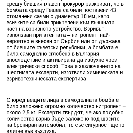
срещу бившия главен прокурор разкриват, че в
бомбата срещу Гешев са били поставени 43
стоманени сачми с диаметър 18 мм, като
всичките са били прикрепени към външната
част на взривното устройство. Взривът,
използван при атентата – нитропент, най-
вероятно е внесен от Сърбия или от държава
от бившите съветски републики, а бомбата е
била самоделно сглобена в България
впоследствие и активирана да избухне чрез
електрически способ. Това е заключението на
шестимата експерти, изготвили химическата и
взривотехническата експертиза.
Според вещите лица в самоделната бомба е
било заложено огромно количество нитропент –
около 2,5 кг. Експерти твърдят, че ако подобно
количество взрив бъде заложено под шасито
на брониран автомобил, то със сигурност ще го
вдигне във въздуха.