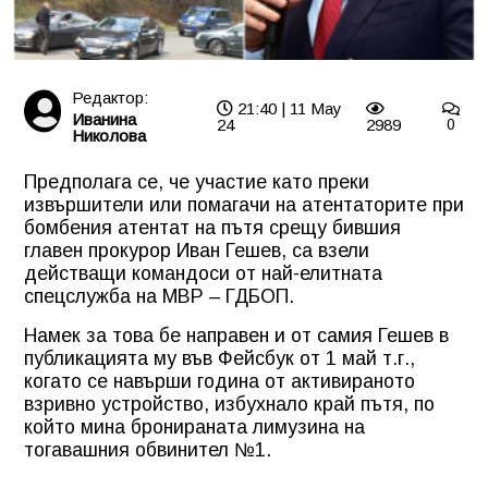
Редактор:
21:40 | 11 May
Иванина
24
2989
0
Николова
Предполага се, че участие като преки
извършители или помагачи на атентаторите при
бомбения атентат на пътя срещу бившия
главен прокурор Иван Гешев, са взели
действащи командоси от най-елитната
спецслужба на МВР – ГДБОП.
Намек за това бе направен и от самия Гешев в
публикацията му във Фейсбук от 1 май т.г.,
когато се навърши година от активираното
взривно устройство, избухнало край пътя, по
който мина бронираната лимузина на
тогавашния обвинител №1.