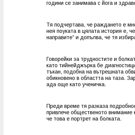
години се занимава с йога и здрав
Тя подчертава, че раждането е мно
нея поуката в цялата история е, ч
направите“ и допълва, че тя избира
Говорейки за трудностите и болка
като тийнейджърка бе диагностици
тъкан, подобна на вътрешната обви
обикновено в областта на таза. З
ада още като ученичка.
Преди време тя разказа подробнос
привлече общественото внимание 
че това е портрет на болката.