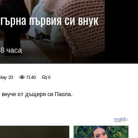
гърна първия си внук
8 часа
 May 23
7140
0
 внуче от дъщеря си Паола.