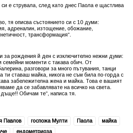
си е струвала, след като днес Паола е щастлива
о, тя описва състоянието си с 10 думи:
ия, адреналин, изтощение, обожание,
гнетичност, трансформация“.
и за рождения й ден с изключително нежни думи:
 семейни моменти с такава обич. От
алерина, разговори за много пътувания, танци
 ти ставаш майка, никога не съм била по-горда с
акава забележителна жена и майка. Това е вашият
яваме да се забавлявате на всичко на света.
дъще!! Обичам те“, написа тя.
я Павлов
госпожа Мулти
Паола
майка
уче
ендометриоза