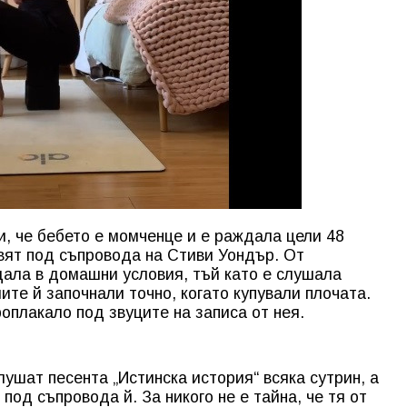
, че бебето е момченце и е раждала цели 48
свят под съпровода на Стиви Уондър. От
ждала в домашни условия, тъй като е слушала
ите й започнали точно, когато купували плочата.
оплакало под звуците на записа от нея.
ушат песента „Истинска история“ всяка сутрин, а
под съпровода й. За никого не е тайна, че тя от