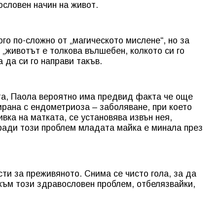
ословен начин на живот.
го по-сложно от „магическото мислене“, но за
е „животът е толкова вълшебен, колкото си го
 да си го направи такъв.
та, Паола вероятно има предвид факта че още
рана с ендометриоза – заболяване, при което
вка на матката, се установява извън нея,
аради този проблем младата майка е минала през
ти за преживяното. Снима се чисто гола, за да
към този здравословен проблем, отбелязвайки,