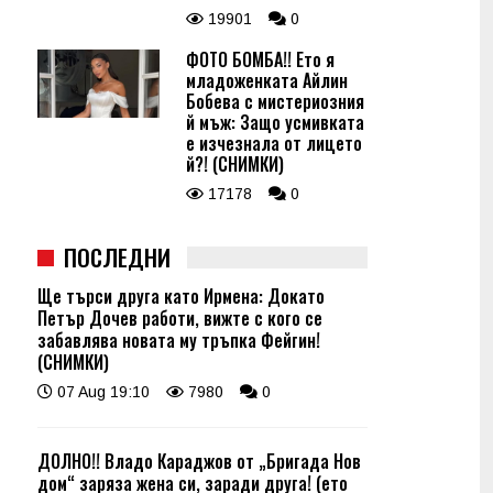
19901
0
ФОТО БОМБА!! Ето я
младоженката Айлин
Бобева с мистериозния
й мъж: Защо усмивката
е изчезнала от лицето
й?! (СНИМКИ)
17178
0
ПОСЛЕДНИ
Ще търси друга като Ирмена: Докато
Петър Дочев работи, вижте с кого се
забавлява новата му тръпка Фейгин!
(СНИМКИ)
07 Aug 19:10
7980
0
ДОЛНО!! Владо Караджов от „Бригада Нов
дом“ заряза жена си, заради друга! (ето