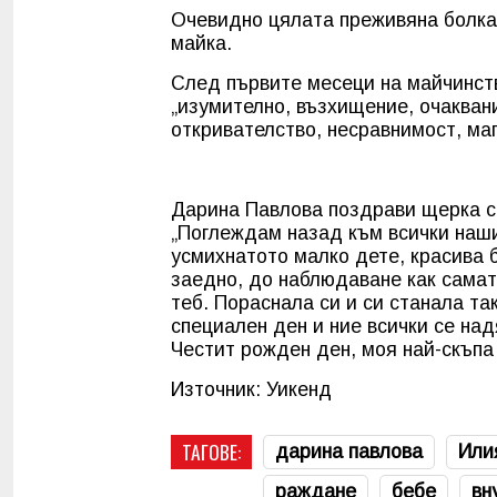
Очевидно цялата преживяна болка 
майка.
След първите месеци на майчинств
„изумително, възхищение, очакван
откривателство, несравнимост, ма
Дарина Павлова поздрави щерка с
„Поглеждам назад към всички наши
усмихнатото малко дете, красива б
заедно, до наблюдаване как самата
теб. Пораснала си и си станала т
специален ден и ние всички се над
Честит рожден ден, моя най-скъпа 
Източник: Уикенд
ТАГОВЕ:
дарина павлова
Или
раждане
бебе
вн