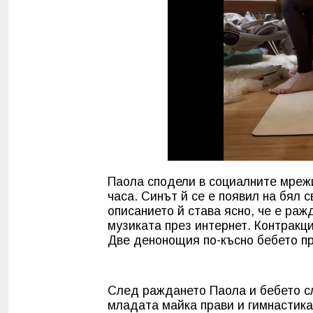
Паола сподели в социалните мрежи
часа. Синът й се е появил на бял 
описанието й става ясно, че е ра
музиката през интернет. Контракци
Две денонощия по-късно бебето пр
След раждането Паола и бебето сл
младата майка прави и гимнастика 