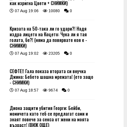
как изригна Цвети + СНИМКИ)
07 Aug 19:06
10080
0
Кризата на 50-така ли го удари?! Надя
издра лицето на Коцето: Чука ли я тая
голата, бе?! (няма да повярвате коя е -
СНИМКИ)
07 Aug 19:02
23205
0
СЕФТЕ!! Гала показа втората си внучка
Джина: Бебето шашна мрежата! (ето защо
- СНИМКИ)
07 Aug 18:57
9674
0
Диона защити убития Георги: Бейби,
момичета като теб се предлагат сами и
знаят повече за секса от жени на моята
възраст! (ВИЖ ОЩЕ)