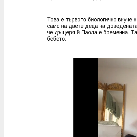
Това е първото биологично внуче 
само на двете деца на доведената
че дъщеря й Паола е бременна. Так
бебето.