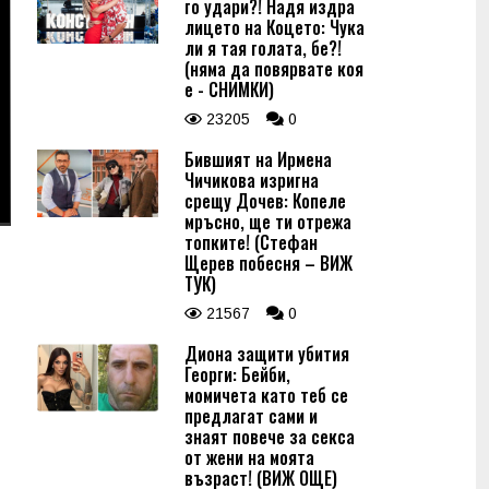
го удари?! Надя издра
лицето на Коцето: Чука
ли я тая голата, бе?!
(няма да повярвате коя
е - СНИМКИ)
23205
0
Бившият на Ирмена
Чичикова изригна
срещу Дочев: Копеле
мръсно, ще ти отрежа
топките! (Стефан
Щерев побесня – ВИЖ
ТУК)
21567
0
Диона защити убития
Георги: Бейби,
момичета като теб се
предлагат сами и
знаят повече за секса
от жени на моята
възраст! (ВИЖ ОЩЕ)