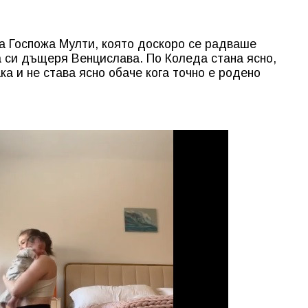
на Госпожа Мулти, която доскоро се радваше
 си дъщеря Венцислава. По Коледа стана ясно,
а и не става ясно обаче кога точно е родено