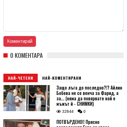
0 КОМЕНТАРА
НАЙ-ЧЕТЕНИ
НАЙ-КОМЕНТИРАНИ
Защо лъга до последно?!? Айлин
Бобева не се венча за Фарид, а
за... (няма да повярвате кой е
мъжът й - СНИМКИ)
32844
0
ПОТВЪРДЕНО!! Прясно