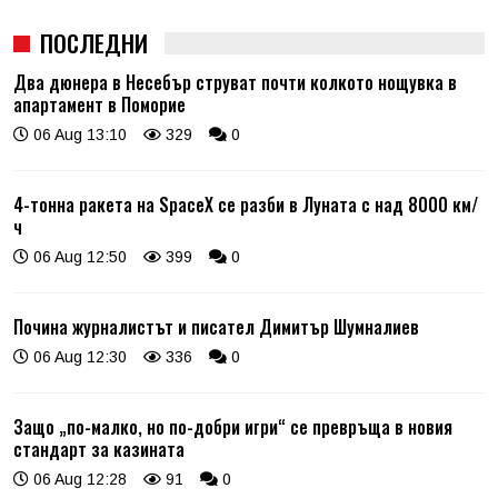
ПОСЛЕДНИ
Два дюнера в Несебър струват почти колкото нощувка в
апартамент в Поморие
06 Aug 13:10
329
0
4-тонна ракета на SpaceX се разби в Луната с над 8000 км/
ч
06 Aug 12:50
399
0
Почина журналистът и писател Димитър Шумналиев
06 Aug 12:30
336
0
Защо „по-малко, но по-добри игри“ се превръща в новия
стандарт за казината
06 Aug 12:28
91
0