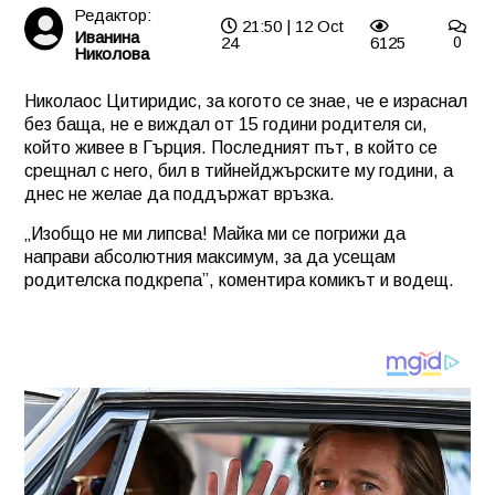
Редактор:
21:50 | 12 Oct
Иванина
24
6125
0
Николова
Николаос Цитиридис, за когото се знае, че е израснал
без баща, не е виждал от 15 години родителя си,
който живее в Гърция. Последният път, в който се
срещнал с него, бил в тийнейджърските му години, а
днес не желае да поддържат връзка.
„Изобщо не ми липсва! Майка ми се погрижи да
направи абсолютния максимум, за да усещам
родителска подкрепа”, коментира комикът и водещ.