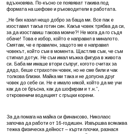
вдъхновява. По-късно се появяват такива под
формата на шефове и ръководители в работата.
„Не бих казал нещо добро за баща ми. Все пак е
изоставил такъв готин син. Какъв човек трябва да си,
за да изоставиш такова момче?! Не мога да го съдя
обаче! Това е избор, който е направил в миналото.
Смятам, че е правилен, защото ме е направил
човекът, който съм в момента. Щастлив съм, че съм
стигнал дотук. Не съм имал мъжка фигура в живота
си. Баба ми имаше втори съпруг, когото считах за
дядо, беше страхотен човек, но не сме били и чак
толкова близки. Майка ми така и не допусна друг
човек до себе си. Не е имало някой, който да ме учи
как да се бръсна, как да шофирам и т.н.”,
откровеничи водещият с гръцки корени.
За да помага на майка си финансово, Николаос
започва да работи от 16-годишен. Извършва всякаква
тежка физическа дейност – кърти плочки, разнася