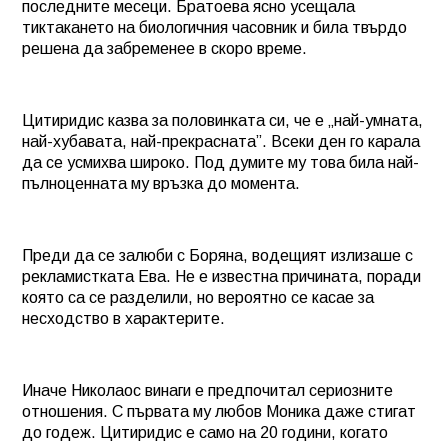
последните месеци. Братоева ясно усещала
тиктакането на биологичния часовник и била твърдо
решена да забременее в скоро време.
Цитиридис казва за половинката си, че е „най-умната,
най-хубавата, най-прекрасната”. Всеки ден го карала
да се усмихва широко. Под думите му това била най-
пълноценната му връзка до момента.
Преди да се залюби с Боряна, водещият излизаше с
рекламистката Ева. Не е известна причината, поради
която са се разделили, но вероятно се касае за
несходство в характерите.
Иначе Николаос винаги е предпочитал сериозните
отношения. С първата му любов Моника даже стигат
до годеж. Цитиридис е само на 20 години, когато