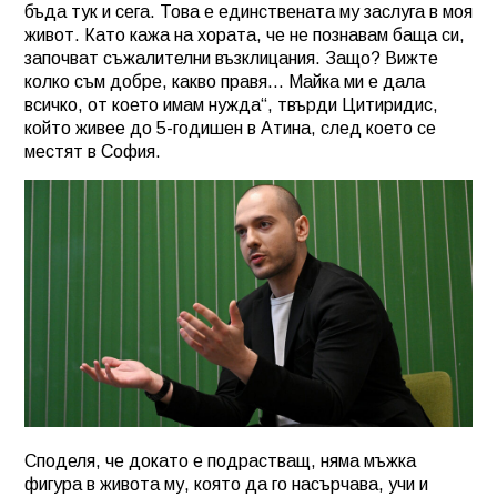
бъда тук и сега. Това е единствената му заслуга в моя
живот. Като кажа на хората, че не познавам баща си,
започват съжалителни възклицания. Защо? Вижте
колко съм добре, какво правя… Майка ми е дала
всичко, от което имам нужда“, твърди Цитиридис,
който живее до 5-годишен в Атина, след което се
местят в София.
Споделя, че докато е подрастващ, няма мъжка
фигура в живота му, която да го насърчава, учи и