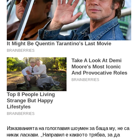
Изказванията на гологлавия шоумен за баща му, не са
никак ласкави. „Направил е каквото трябва, за да