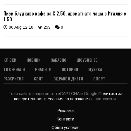
Пием блудкаво кафе за € 2.50, ароматната чаша в Италия е
1.50
06 Aug 12:10
259
0
КЛЮКИ
НОВИНИ
ЗАБАВНО
ШОУБИЗНЕС
ТВ СЕРИАЛИ
РИАЛИТИ
ИСТОРИЯ
МУЗИКА
РАЗКРИТИЯ
СВЯТ
ЗДРАВЕ И ДИЕТИ
СПОРТ
Този сайт е защитен от reCAPTCHA и Google
Политика за
поверителност
и
Условия за ползване
са приложени.
Реклама
Контакти
Общи условия