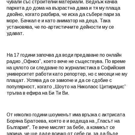
чували със строителни материали. Веднъж качва
паркета до дома на възрастна дама и тя му плаща
двойно, когато разбира, че иска да събере пари за
море. Бачкал е и като аниматор на деца. Така
установява, че по-артистичните дейности му се
удават.
На 17 години започва да води предаване по онлайн
радио „Офнюз”, което вече не съществува. По време
на цялото си следване по журналистика в Софийския
университет работи като репортер, но с месеци не му
плащат. Успява да се замогне и да се сдобие с
популярност, когато „Шоуто на Николаос Цитиридис”
тръгва в ефира на Би Ти Ви.
От няколко години шоуменът има връзка с актрисата
Боряна Братоева, която е и водеща на „Гласът на
България". Те вече мислят за бебе, а комикът се
зарича, че ще даде всичко от себе си, за да бъде