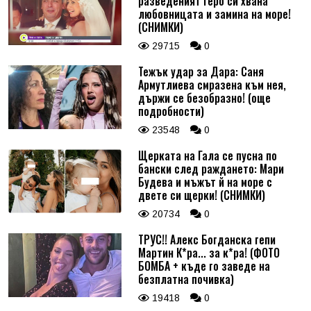
разведеният Геро си хвана
любовницата и замина на море!
(СНИМКИ)
29715
0
Тежък удар за Дара: Саня
Армутлиева смразена към нея,
държи се безобразно! (още
подробности)
23548
0
Щерката на Гала се пусна по
бански след раждането: Мари
Будева и мъжът й на море с
двете си щерки! (СНИМКИ)
20734
0
ТРУС!! Алекс Богданска гепи
Мартин К*ра... за к*ра! (ФОТО
БОМБА + къде го заведе на
безплатна почивка)
19418
0