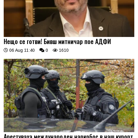
Нещо се готви! Бивш митничар пое АДФИ
06 Aug 11:40
0
1610
Арестуваха международен наркобос в наш курорт