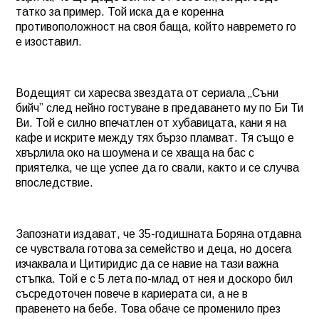
татко за пример. Той иска да е коренна
противоположност на своя баща, който навремето го
е изоставил.
Водещият си харесва звездата от сериала „Съни
бийч” след нейно гостуване в предаването му по Би Ти
Ви. Той е силно впечатлен от хубавицата, кани я на
кафе и искрите между тях бързо пламват. Тя също е
хвърлила око на шоумена и се хваща на бас с
приятелка, че ще успее да го свали, както и се случва
впоследствие.
Запознати издават, че 35-годишната Боряна отдавна
се чувствала готова за семейство и деца, но досега
изчаквала и Цитиридис да се навие на тази важна
стъпка. Той е с 5 лета по-млад от нея и доскоро бил
съсредоточен повече в кариерата си, а не в
правенето на бебе. Това обаче се променило през