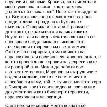
неудачи и проблеми. Красива, интелигентна и
много успешна, а сякаш както се казва
„късметът ѝ е заключен“. Поне така твърдеше
тя. Всичко започнало с несподелена любов
преди години, а раздялата буквално я
съсипала. Отвориха ѝ с стари #травми от
детството, не закъсняха и паник атаките.
Неусетно тази на вид впечатляваща жена се
превърна в бледа сянка от някогашното
лъчезарно и отворено към света момиче.
Скептична по природа, към кабинета на
парапсихолога я насочил неин доверен лекар, с
когото провеждаше терапия за депресивните
си разстройства. Макар да работи със
свръхестественото, Маринов си сътрудничи с
водещи медици, които не се съмняват в
способностите му, той е един от малкото хора
в България, които са изследвани, признати и
документирани като биоенерготерапевти,
парапсихолози и ясновидци.
След неговите сеанси моята позната се