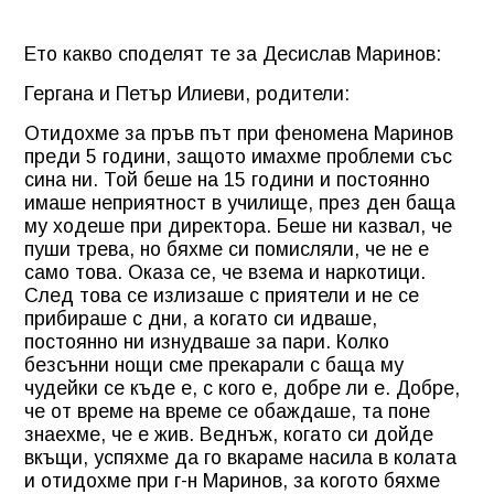
Ето какво споделят те за Десислав Маринов:
Гергана и Петър Илиеви, родители:
Отидохме за пръв път при феномена Маринов
преди 5 години, защото имахме проблеми със
сина ни. Той беше на 15 години и постоянно
имаше неприятност в училище, през ден баща
му ходеше при директора. Беше ни казвал, че
пуши трева, но бяхме си помисляли, че не е
само това. Оказа се, че взема и наркотици.
След това се излизаше с приятели и не се
прибираше с дни, а когато си идваше,
постоянно ни изнудваше за пари. Колко
безсънни нощи сме прекарали с баща му
чудейки се къде е, с кого е, добре ли е. Добре,
че от време на време се обаждаше, та поне
знаехме, че е жив. Веднъж, когато си дойде
вкъщи, успяхме да го вкараме насила в колата
и отидохме при г-н Маринов, за когото бяхме