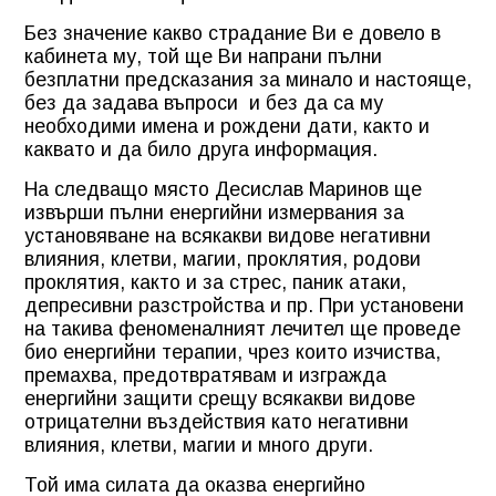
Без значение какво страдание Ви е довело в
кабинета му, той ще Ви напрани пълни
безплатни предсказания за минало и настояще,
без да задава въпроси
и без да са му
необходими имена и рождени дати, както и
каквато и да било друга информация.
На следващо място Десислав Маринов ще
извърши пълни енергийни измервания за
установяване на всякакви видове негативни
влияния, клетви, магии, проклятия, родови
проклятия, както и за стрес, паник атаки,
депресивни разстройства и пр. При установени
на такива феноменалният лечител ще проведе
био енергийни терапии, чрез които изчиства,
премахва, предотвратявам и изгражда
енергийни защити срещу всякакви видове
отрицателни въздействия като негативни
влияния, клетви, магии и много други.
Той има силата да оказва енергийно