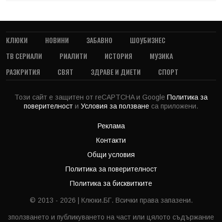
КЛЮКИ
НОВИНИ
ЗАБАВНО
ШОУБИЗНЕС
ТВ СЕРИАЛИ
РИАЛИТИ
ИСТОРИЯ
МУЗИКА
РАЗКРИТИЯ
СВЯТ
ЗДРАВЕ И ДИЕТИ
СПОРТ
Този сайт е защитен от reCAPTCHA и Google
Политика за
поверителност
и
Условия за ползване
са приложени.
Реклама
Контакти
Общи условия
Политика за поверителност
Политика за бисквитките
© 2013 - 2026 | Клюки.БГ. Всички права запазени.
зползването и публикуването на част или цялото съдържание