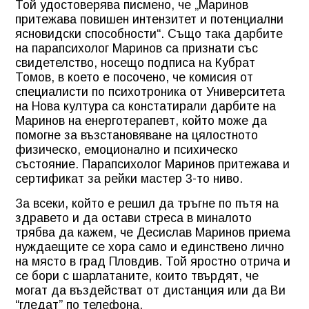
Той удостоверява писмено, че „Маринов
притежава повишен интензитет и потенциални
ясновидски способности“. Също така дарбите
на парапсихолог Маринов са признати със
свидетелство, носещо подписа на Кубрат
Томов, в което е посочено, че комисия от
специалисти по психотроника от Университета
на Нова култура са констатирали дарбите на
Маринов на енерготерапевт, който може да
помогне за възстановяване на цялостното
физическо, емоционално и психическо
състояние. Парапсихолог Маринов притежава и
сертификат за рейки мастер 3-то ниво.
За всеки, който е решил да тръгне по пътя на
здравето и да остави стреса в миналото
трябва да кажем, че Десислав Маринов приема
нуждаещите се хора само и единствено лично
на място в град Пловдив. Той яростно отрича и
се бори с шарлатаните, които твърдят, че
могат да въздействат от дистанция или да Ви
“гледат” по телефона.