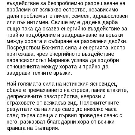
въздействие за безпроблемно разрешаване на
проблеми от всякакво естество, независимо
дали проблемът е личен, семеен, здравословен
или пък интимен. Свише му е дадена дарба
също така да оказва енергийно въздействие за
трайно подобрение и заздравяване на връзки
между хората и събиране на разселени двойки.
Посредством Божията сила и енергията, която
притежава, чрез енергийното въздействие
парапсихологът Маринов успява да подобри
отношенията между хората и трайно да
заздрави техните връзки.
Най-голямата сила на истинския ясновидец
обаче е премахването на стреса, паник атаките,
депресивните разстройства, неврози и
страховете от всякакъв вид. Положителните
резултати са на лице само до няколко часа
след първа среща и първия проведен сеанс с
него, разказват благодарни хора от всички
краища на България.