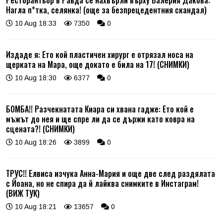
Нагла п*тка, селянка! (още за безпрецедентния скандал)
10 Aug 18:33
7350
0
Издаде я: Ето кой пластичен хирург е отрязал носа на
щерката на Мара, още докато е била на 17! (СНИМКИ)
10 Aug 18:30
6377
0
БОМБА!! Разчекнатата Киара си хвана гадже: Ето кой е
мъжът до нея и ще спре ли да се държи като ковра на
сцената?! (СНИМКИ)
10 Aug 18:26
3899
0
ТРУС!! Елвиса изчука Анна-Мария и още две след раздялата
с Йоана, но не спира да й лайква снимките в Инстаграм!
(ВИЖ ТУК)
10 Aug 18:21
13657
0