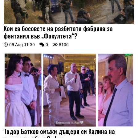
Кои са босовете на разбитата фабрика за
фентанил във „Факултета“?
09 Aug 11:30
0
8106
Тодор Батков омъжи дъщеря си Калина на