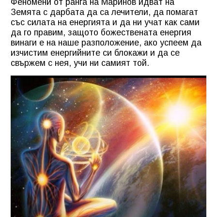
Феномени от ранга на Маринов идват на
Земята с дарбата да са лечители, да помагат
със силата на енергията и да ни учат как сами
да го правим, защото божествената енергия
винаги е на наше разположение, ако успеем да
изчистим енергийните си блокажи и да се
свържем с нея, учи ни самият той.