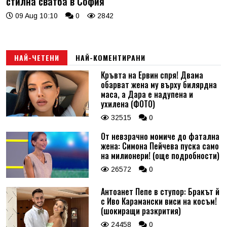
стилна сватба в София
09 Aug 10:10
0
2842
НАЙ-ЧЕТЕНИ
НАЙ-КОМЕНТИРАНИ
Кръвта на Ервин спря! Двама
обарват жена му върху билярдна
маса, а Дара е надупена и
ухилена (ФОТО)
32515
0
От невзрачно момиче до фатална
жена: Симона Пейчева пуска само
на милионери! (още подробности)
26572
0
Антоанет Пепе в ступор: Бракът й
с Иво Карамански виси на косъм!
(шокиращи разкрития)
24458
0