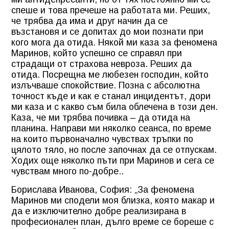
спеше и това пречеше на работата ми. Реших,
че трябва да има и друг начин да се
възстановя и се допитах до мои познати при
кого мога да отида. Някой ми каза за феномена
Маринов, който успешно се справял при
страдащи от страхова невроза. Реших да
отида. Посрещна ме любезен господин, който
излъчваше спокойствие. Позна с абсолютна
точност къде и как е станал инцидентът, дори
ми каза и с какво съм била облечена в този ден.
Каза, че ми трябва почивка – да отида на
планина. Направи ми няколко сеанса, по време
на които първоначално чувствах тръпки по
цялото тяло, но после започнах да се отпускам.
Ходих още няколко пъти при Маринов и сега се
чувствам много по-добре..
Борислава Иванова, София: „За феномена
Маринов ми сподели моя близка, която макар и
да е изключително добре реализирана в
професионален план, дълго време се бореше с