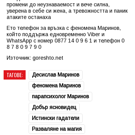
промени до неузнаваемост и вече силна,
уверена в себе си жена, а тревожността и паник
атаките останаха
Ето телефон за връзка с феномена Маринов,
който поддържа едновременно Viber и
WhatsApp с номер 0877 14 0 9 6 1 и телефон 0
8 7 8 0 9 7 9 0
Източник: goreshto.net
ТАГОВЕ:
Десислав Маринов
феномена Маринов
парапсихолог Маринов
Добър ясновидец
Истински гадатели
Разваляне на магия