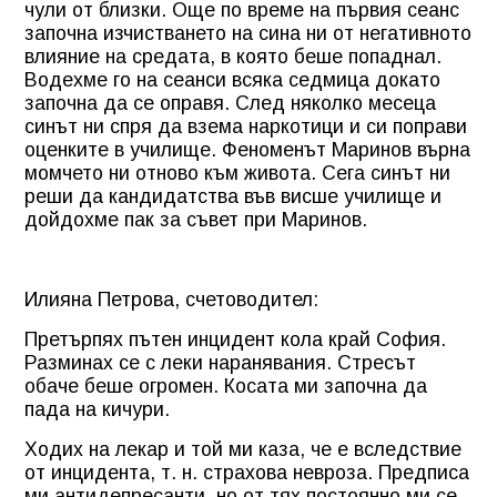
чули от близки. Още по време на първия сеанс
започна изчистването на сина ни от негативното
влияние на средата, в която беше попаднал.
Водехме го на сеанси всяка седмица докато
започна да се оправя. След няколко месеца
синът ни спря да взема наркотици и си поправи
оценките в училище. Феноменът Маринов върна
момчето ни отново към живота. Сега синът ни
реши да кандидатства във висше училище и
дойдохме пак за съвет при Маринов.
Илияна Петрова, счетоводител:
Претърпях пътен инцидент кола край София.
Разминах се с леки наранявания. Стресът
обаче беше огромен. Косата ми започна да
пада на кичури.
Ходих на лекар и той ми каза, че е вследствие
от инцидента, т. н. страхова невроза. Предписа
ми антидепресанти, но от тях постоянно ми се