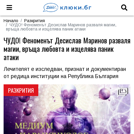
Начало
Разкрития
ЧУДО! Феноменът Десислав Маринов разваля магии,
връща любовта и изцелява паник атаки
ЧУДО! Феноменът Десислав Маринов разваля
магии, връща любовта и изцелява паник
атаки
Лечителят е изследван, признат и документиран
от редица институции на Република България
РАЗКРИТИЯ