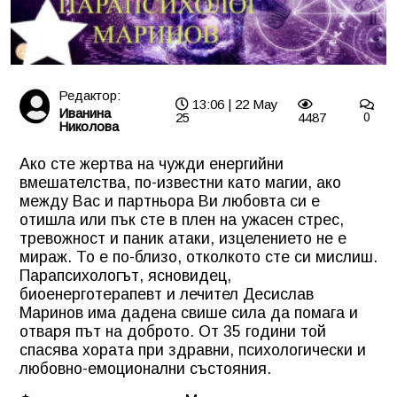
Редактор:
13:06 | 22 May
Иванина
25
4487
0
Николова
Ако сте жертва на чужди енергийни
вмешателства, по-известни като магии, ако
между Вас и партньора Ви любовта си е
отишла или пък сте в плен на ужасен стрес,
тревожност и паник атаки, изцелението не е
мираж. То е по-близо, отколкото сте си мислиш.
Парапсихологът, ясновидец,
биоенерготерапевт и лечител Десислав
Маринов има дадена свише сила да помага и
отваря път на доброто. От 35 години той
спасява хората при здравни, психологически и
любовно-емоционални състояния.