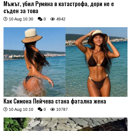
Мъжът, убил Румяна в катастрофа, дори не е
съден за това
10 Aug 10:30
0
4942
Как Симона Пейчева стана фатална жена
10 Aug 10:10
0
10787