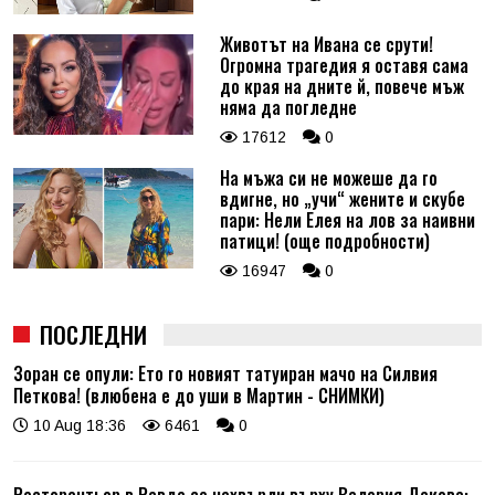
Животът на Ивана се срути!
Огромна трагедия я оставя сама
до края на дните й, повече мъж
няма да погледне
17612
0
На мъжа си не можеше да го
вдигне, но „учи“ жените и скубе
пари: Нели Елея на лов за наивни
патици! (още подробности)
16947
0
ПОСЛЕДНИ
Зоран се опули: Ето го новият татуиран мачо на Силвия
Петкова! (влюбена е до уши в Мартин - СНИМКИ)
10 Aug 18:36
6461
0
Ресторантьор в Равда се нахвърли върху Валерия Дакова: