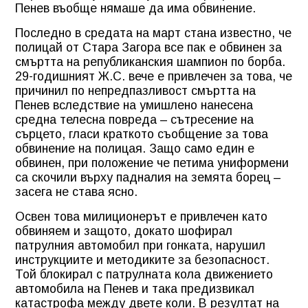
Пенев въобще нямаше да има обвинение.
Последно в средата на март стана известно, че
полицай от Стара Загора все пак е обвинен за
смъртта на републиканския шампион по борба.
29-годишният Ж.С. вече е привлечен за това, че
причинил по непредпазливост смъртта на
Пенев вследствие на умишлено нанесена
средна телесна повреда – сътресение на
сърцето, гласи краткото съобщение за това
обвинение на полицая. Защо само един е
обвинен, при положение че петима униформени
са скочили върху падналия на земята борец –
засега не става ясно.
Освен това милиционерът е привлечен като
обвиняем и защото, докато шофирал
патрулния автомобил при гонката, нарушил
инструкциите и методиките за безопасност.
Той блокирал с патрулната кола движението
автомобила на Пенев и така предизвикал
катастрофа между двете коли. В резултат на