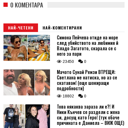
0 КОМЕНТАРА
НАЙ-ЧЕТЕНИ
НАЙ-КОМЕНТИРАНИ
Симона Пейчева отиде на море
след убийството на любимия й
Владо Загатото, скарала се с
него за пари
23450
0
Мачото Сунай Ремзи ВТРЕЩИ:
Светлана ме натиска, но аз се
скатавам! (още шокиращи
подробности)
18802
0
Това някаква зараза ли е?! И
Ники Кънчев се раздели с жена
си, досущ като Геро! (тук обаче
причината е Даниела – ВИЖ ОЩЕ)