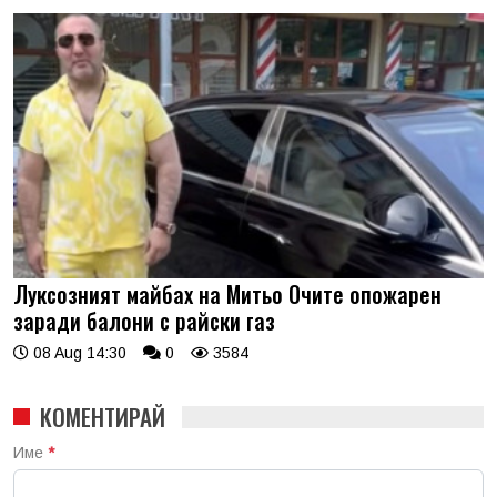
Луксозният майбах на Митьо Очите опожарен
заради балони с райски газ
08 Aug 14:30
0
3584
КОМЕНТИРАЙ
Име
*