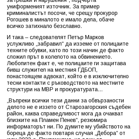
униформеният източник. За пример
криминалистът посочи, че срещу прокурор
Рогошев в миналото е имало дела, обаче
всичко затихнало безславно.
И така – следователят Петър Марков
услужливо „забравил“ да изземе от полицаите
техните обувки, като по този начин де факто
сложил прът в колелото на обвинението.
Любопитен факт е, че полицаите ги защитава
бивш служител на местния ГДБОП,
понастоящем адвокат, който е в изключително
тесни контакти с ръководството на местните
структури на МВР и прокуратурата…
„Въпреки всички тези данни за обвързаности
делото не е иззето от Старозагорския съдебен
район, каква справедливост мога да очакват
близките на Пламен Пенев“, резюмира
информаторът ни. По думите му убийството на
бореца де факто повтаря случая „Дебора“ от