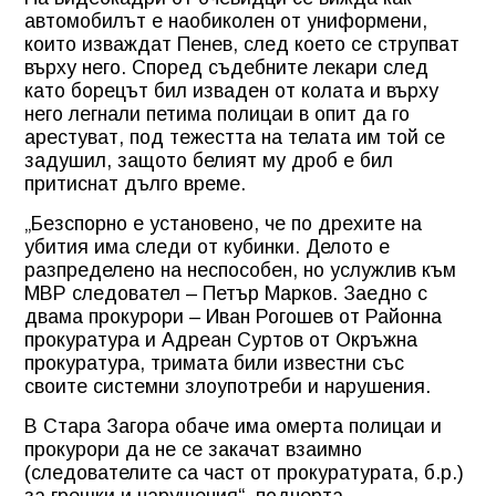
автомобилът е наобиколен от униформени,
които изваждат Пенев, след което се струпват
върху него. Според съдебните лекари след
като борецът бил изваден от колата и върху
него легнали петима полицаи в опит да го
арестуват, под тежестта на телата им той се
задушил, защото белият му дроб е бил
притиснат дълго време.
„Безспорно е установено, че по дрехите на
убития има следи от кубинки. Делото е
разпределено на неспособен, но услужлив към
МВР следовател – Петър Марков. Заедно с
двама прокурори – Иван Рогошев от Районна
прокуратура и Адреан Суртов от Окръжна
прокуратура, тримата били известни със
своите системни злоупотреби и нарушения.
В Стара Загора обаче има омерта полицаи и
прокурори да не се закачат взаимно
(следователите са част от прокуратурата, б.р.)
за грешки и нарушения“, подчерта