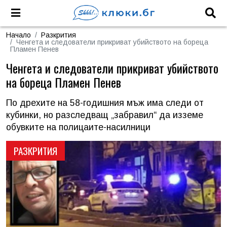
Начало
Разкрития
Ченгета и следователи прикриват убийството на бореца
Пламен Пенев
Ченгета и следователи прикриват убийството
на бореца Пламен Пенев
По дрехите на 58-годишния мъж има следи от
кубинки, но разследващ „забравил“ да изземе
обувките на полицаите-насилници
РАЗКРИТИЯ