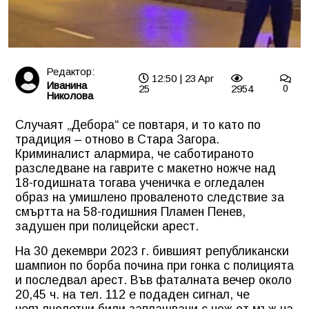
Редактор:
12:50 | 23 Apr
Иванина
25
2954
0
Николова
Случаят „Дебора“ се повтаря, и то като по
традиция – отново в Стара Загора.
Криминалист алармира, че саботираното
разследване на гаврите с макетно ножче над
18-годишната тогава ученичка е огледален
образ на умишлено проваленото следствие за
смъртта на 58-годишния Пламен Пенев,
задушен при полицейски арест.
На 30 декември 2023 г. бившият републикански
шампион по борба почина при гонка с полицията
и последвал арест. Във фаталната вечер около
20,45 ч. на тел. 112 е подаден сигнал, че
непълнолетни били заплашвани с нож от мъж на