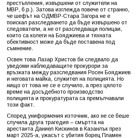
престъпления, извършени от служители на
МВР, б.р.). Затова изглежда повече от странно,
че шефът на ОДМВР-Стара Загора не е
поискал разследването да бъде извършено от
следователи, а не от разследващи полицаи,
които са колеги на Бояджиева и тяхната
обективност може да бъде поставена под
съмнение.
Освен това Лазар Христов би следвало да
уведоми наблюдаващите прокурори за
връзката между разследвания Росен Бояджиев
и неговата майка, служител на полицията. Но
нищо от това не се е случило, а през цялото
време на досъдебното производство
полицията и прокуратурата са премълчавали
този факт.
Според униформения източник, ако не се беше
случила друга трагедия – смъртта на
арестанта Даниел Кискинов в Казанлък през
март 2025-а, ужасът с убития борец Пламен