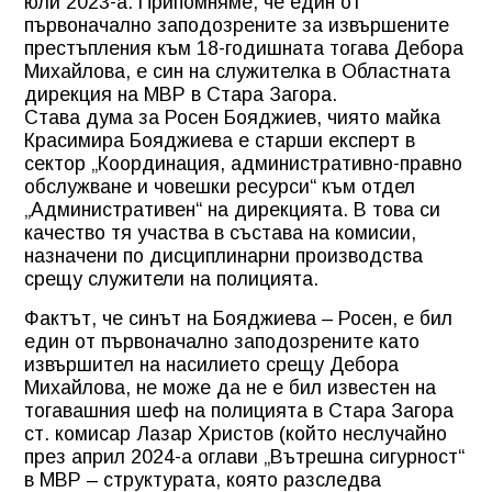
юли 2023-а. Припомняме, че един от
първоначално заподозрените за извършените
престъпления към 18-годишната тогава Дебора
Михайлова, е син на служителка в Областната
дирекция на МВР в Стара Загора.
Става дума за Росен Бояджиев, чиято майка
Красимира Бояджиева е старши експерт в
сектор „Координация, административно-правно
обслужване и човешки ресурси“ към отдел
„Административен“ на дирекцията. В това си
качество тя участва в състава на комисии,
назначени по дисциплинарни производства
срещу служители на полицията.
Фактът, че синът на Бояджиева – Росен, е бил
един от първоначално заподозрените като
извършител на насилието срещу Дебора
Михайлова, не може да не е бил известен на
тогавашния шеф на полицията в Стара Загора
ст. комисар Лазар Христов (който неслучайно
през април 2024-а оглави „Вътрешна сигурност“
в МВР – структурата, която разследва