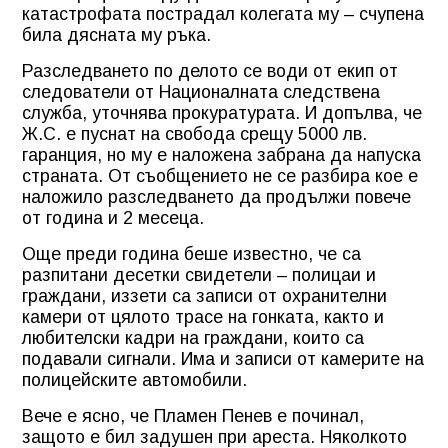
катастрофата пострадал колегата му – счупена
била дясната му ръка.
Разследването по делото се води от екип от
следователи от Националната следствена
служба, уточнява прокуратурата. И допълва, че
Ж.С. е пуснат на свобода срещу 5000 лв.
гаранция, но му е наложена забрана да напуска
страната. От съобщението не се разбира кое е
наложило разследването да продължи повече
от година и 2 месеца.
Още преди година беше известно, че са
разпитани десетки свидетели – полицаи и
граждани, иззети са записи от охранителни
камери от цялото трасе на гонката, както и
любителски кадри на граждани, които са
подавали сигнали. Има и записи от камерите на
полицейските автомобили.
Вече е ясно, че Пламен Пенев е починал,
защото е бил задушен при ареста. Няколкото