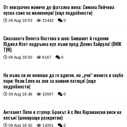
От невзрачно момиче до фатална жена: Симона Пейчева
пуска само на милионери! (още подробности)
09 Aug 18:53
15442
0
Смазаната Венета Костова в шок: Бившият й годеник
Юджел Изет надрънка куп лъжи пред Дениз Хайрула! (ВИЖ
ТУК)
09 Aug 18:50
6167
0
На мъжа си не можеше да го вдигне, но „учи“ жените и скубе
пари: Нели Елея на лов за наивни патици! (още
подробности)
09 Aug 18:46
10997
0
Антоанет Пепе в ступор: Бракът й с Иво Карамански виси на
косъм! (шокиращи разкрития)
09 Aug 18:42
14301
0