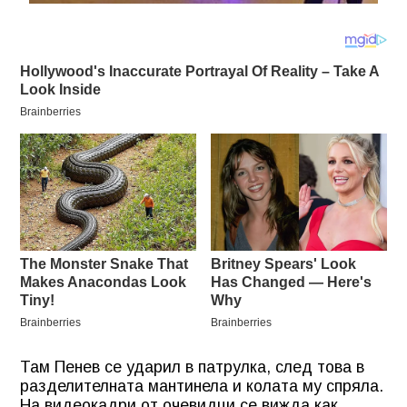
Там Пенев се ударил в патрулка, след това в
разделителната мантинела и колата му спряла.
На видеокадри от очевидци се вижда как