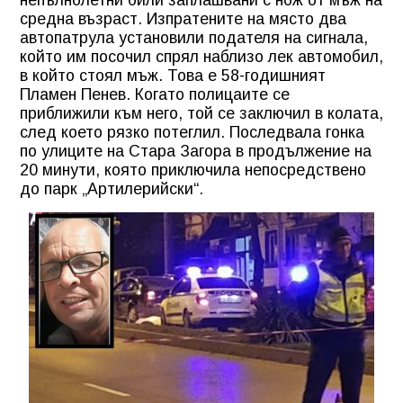
средна възраст. Изпратените на място два
автопатрула установили подателя на сигнала,
който им посочил спрял наблизо лек автомобил,
в който стоял мъж. Това е 58-годишният
Пламен Пенев. Когато полицаите се
приближили към него, той се заключил в колата,
след което рязко потеглил. Последвала гонка
по улиците на Стара Загора в продължение на
20 минути, която приключила непосредствено
до парк „Артилерийски“.