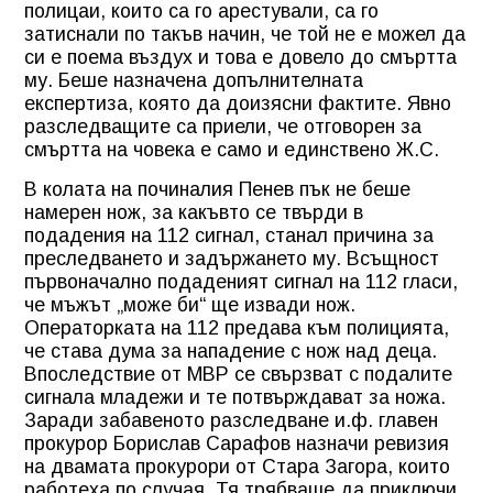
полицаи, които са го арестували, са го
затиснали по такъв начин, че той не е можел да
си е поема въздух и това е довело до смъртта
му. Беше назначена допълнителната
експертиза, която да доизясни фактите. Явно
разследващите са приели, че отговорен за
смъртта на човека е само и единствено Ж.С.
В колата на починалия Пенев пък не беше
намерен нож, за какъвто се твърди в
подадения на 112 сигнал, станал причина за
преследването и задържането му. Всъщност
първоначално подаденият сигнал на 112 гласи,
че мъжът „може би“ ще извади нож.
Операторката на 112 предава към полицията,
че става дума за нападение с нож над деца.
Впоследствие от МВР се свързват с подалите
сигнала младежи и те потвърждават за ножа.
Заради забавеното разследване и.ф. главен
прокурор Борислав Сарафов назначи ревизия
на двамата прокурори от Стара Загора, които
работеха по случая. Тя трябваше да приключи