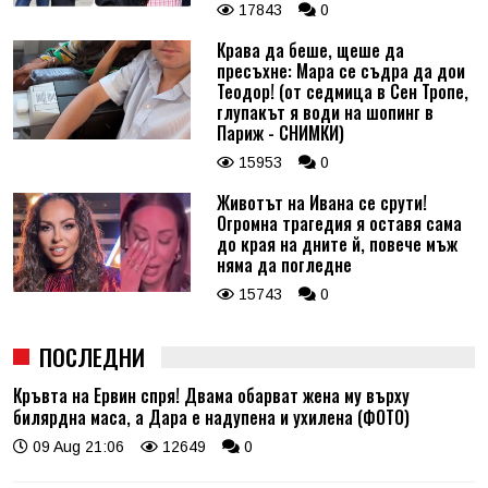
17843
0
Крава да беше, щеше да
пресъхне: Мара се съдра да дои
Теодор! (от седмица в Сен Тропе,
глупакът я води на шопинг в
Париж - СНИМКИ)
15953
0
Животът на Ивана се срути!
Огромна трагедия я оставя сама
до края на дните й, повече мъж
няма да погледне
15743
0
ПОСЛЕДНИ
Кръвта на Ервин спря! Двама обарват жена му върху
билярдна маса, а Дара е надупена и ухилена (ФОТО)
09 Aug 21:06
12649
0