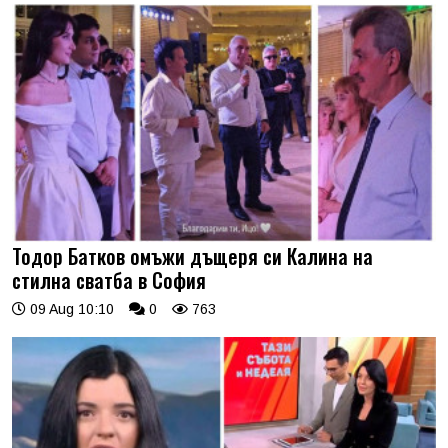
Тодор Батков омъжи дъщеря си Калина на
стилна сватба в София
09 Aug 10:10
0
763