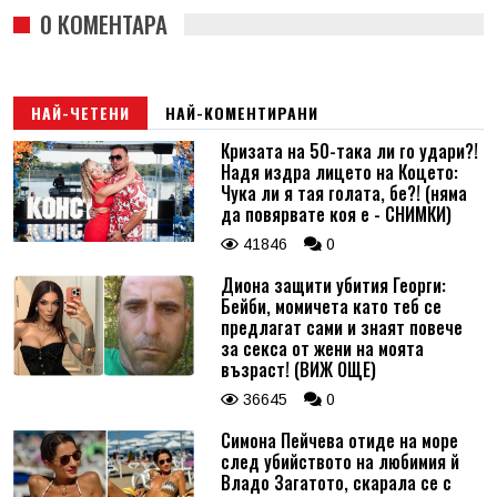
0 КОМЕНТАРА
НАЙ-ЧЕТЕНИ
НАЙ-КОМЕНТИРАНИ
Кризата на 50-така ли го удари?!
Надя издра лицето на Коцето:
Чука ли я тая голата, бе?! (няма
да повярвате коя е - СНИМКИ)
41846
0
Диона защити убития Георги:
Бейби, момичета като теб се
предлагат сами и знаят повече
за секса от жени на моята
възраст! (ВИЖ ОЩЕ)
36645
0
Симона Пейчева отиде на море
след убийството на любимия й
Владо Загатото, скарала се с