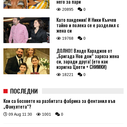
него за пари
20895
0
Като пандемия! И Ники Кънчев
тайно и полека се е разделил с
жена си
19768
0
ДОЛНО!! Владо Караджов от
„Бригада Нов дом“ заряза жена
си, заради друга! (ето как
изригна Цвети + СНИМКИ)
18221
0
ПОСЛЕДНИ
Кои са босовете на разбитата фабрика за фентанил във
„Факултета“?
09 Aug 11:30
1001
0