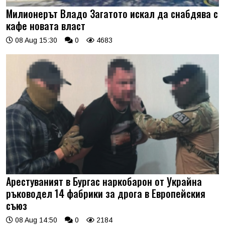
Милионерът Владо Загатото искал да снабдява с
кафе новата власт
08 Aug 15:30
0
4683
Арестуваният в Бургас наркобарон от Украйна
ръководел 14 фабрики за дрога в Европейския
съюз
08 Aug 14:50
0
2184