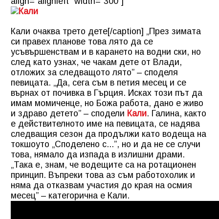
align="alignleft" width="300"]
Кали очаква трето дете[/caption] „През зимата
си правех планове това лято да се
усъвършенствам и в карането на водни ски, но
след като узнах, че чакам дете от Влади,
отложих за следващото лято” – споделя
певицата. „Да, сега съм в петия месец и се
върнах от почивка в Гърция. Исках този път да
имам момиченце, но Божа работа, дано е живо
и здраво детето” – сподели
Кали
. Галина, както
е действителното име на певицата, се надява
следващия сезон да продължи като водеща на
токшоуто „Споделено с...”, но и да не се случи
това, нямало да изпада в излишни драми.
„Така е, знам, че водещите са на ротационен
принцип. Въпреки това аз съм работохолик и
няма да отказвам участия до края на осмия
месец” – категорична е Кали.