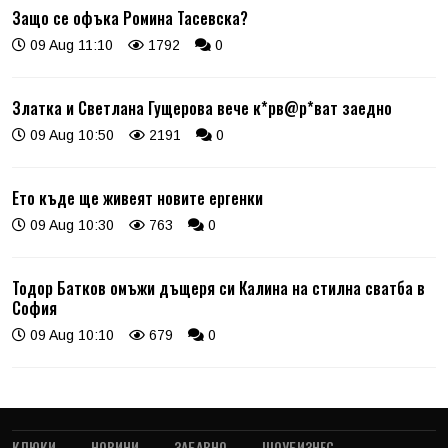
Защо се офъка Ромина Тасевска?
09 Aug 11:10
1792
0
Златка и Светлана Гущерова вече к*рв@р*ват заедно
09 Aug 10:50
2191
0
Ето къде ще живеят новите ергенки
09 Aug 10:30
763
0
Тодор Батков омъжи дъщеря си Калина на стилна сватба в
София
09 Aug 10:10
679
0
КЛЮКИ
НОВИНИ
ЗАБАВНО
ШОУБИЗНЕС