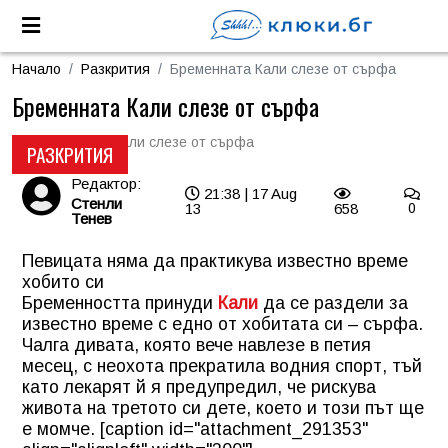
Начало
Разкрития
Бременната Кали слезе от сърфа
Бременната Кали слезе от сърфа
РАЗКРИТИЯ
Редактор:
21:38 | 17 Aug
Стенли
13
658
0
Тенев
Певицата няма да практикува известно време
хобито си
Бременността принуди
Кали
да се раздели за
известно време с едно от хобитата си – сърфа.
Чалга дивата, която вече навлезе в петия
месец, с неохота прекратила водния спорт, тъй
като лекарят й я предупредил, че рискува
живота на третото си дете, което и този път ще
е момче. [caption id="attachment_291353"