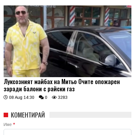
Луксозният майбах на Митьо Очите опожарен
заради балони с райски газ
08 Aug 14:30
0
3283
КОМЕНТИРАЙ
Име
*