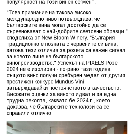
популярност на този винен сегмент.
"Това признание на такова високо
международно ниво потвърждава, че
българските вина могат достойно да се
съревновават с най-добрите световни образци,"
споделиха от New Bloom Winery. "България
традиционно е позната с червените си вина,
затова тези отличия за розета са важен сигнал
за новото лице на българското
винопроизводство." Успехът на PIXELS Розе
2024 не е изолиран - по-рано тази година
същото вино получи сребърен медал от другия
престижен конкурс Mundus Vini,
затвърждавайки постоянството в качеството.
Високите оценки за виното идват и за една
трудна реколта, каквато бе 2024 г., което
доказва, че българските технолози са се
справили отлично.