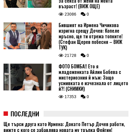
за секса от жени на моята
възраст! (ВИЖ ОЩЕ)
23086
0
Бившият на Ирмена Чичикова
изригна срещу Дочев: Копеле
мръсно, ще ти отрежа топките!
(Стефан Щерев побесня – ВИЖ
ТУК)
21728
0
ФОТО БОМБА!! Ето я
младоженката Айлин Бобева с
мистериозния й мъж: Защо
усмивката е изчезнала от лицето
й?! (СНИМКИ)
17353
0
ПОСЛЕДНИ
Ще търси друга като Ирмена: Докато Петър Дочев работи,
вижте с кого се забавлява новата му тръпка Фейгин!