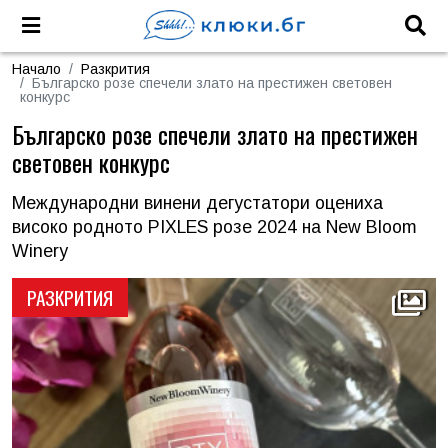
Начало
Разкрития
Българско розе спечели злато на престижен световен
конкурс
Българско розе спечели злато на престижен
световен конкурс
Международни винени дегустатори оцениха
високо родното PIXLES розе 2024 на New Bloom
Winery
РАЗКРИТИЯ