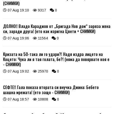
(СНИМКИ)
07 Aug 19:10
9317
0
ДОЛНО!! Владо Караджов от „Бригада Нов дом“ заряза жена
си, заради друга! (ето как изригна Цвети + СНИМКИ)
07 Aug 19:06
11564
0
Кризата на 50-така ли го удари?! Надя издра лицето на
Коцето: Чука ли я тая голата, бе?! (няма да повярвате коя е
- СНИМКИ)
07 Aug 19:02
25970
0
СЕФТЕ!! Гала показа втората си внучка Джина: Бебето
шашна мрежата! (ето защо - СНИМКИ)
07 Aug 18:57
10808
0