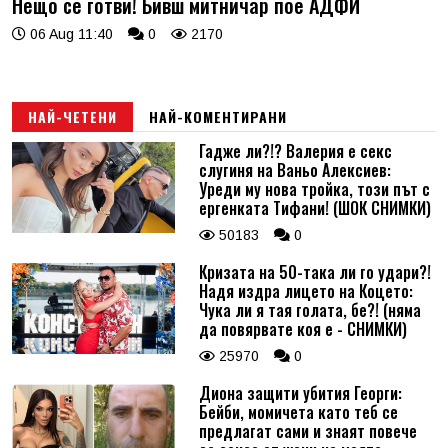
Нещо се готви! Бивш митничар пое АДФИ
06 Aug 11:40
0
2170
НАЙ-ЧЕТЕНИ
НАЙ-КОМЕНТИРАНИ
Гадже ли?!? Валерия е секс
слугиня на Ваньо Алексиев:
Уреди му нова тройка, този път с
ергенката Тифани! (ШОК СНИМКИ)
50183
0
Кризата на 50-така ли го удари?!
Надя издра лицето на Коцето:
Чука ли я тая голата, бе?! (няма
да повярвате коя е - СНИМКИ)
25970
0
Диона защити убития Георги:
Бейби, момичета като теб се
предлагат сами и знаят повече