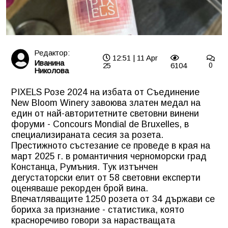
Редактор:
12:51 | 11 Apr
Иванина
25
6104
0
Николова
PIXELS Розе 2024 на избата от Съединение
New Bloom Winery завоюва златен медал на
един от най-авторитетните световни винени
форуми - Concours Mondial de Bruxelles, в
специализираната сесия за розета.
Престижното състезание се проведе в края на
март 2025 г. в романтичния черноморски град
Констанца, Румъния. Тук изтънчен
дегустаторски елит от 58 световни експерти
оценяваше рекорден брой вина.
Впечатляващите 1250 розета от 34 държави се
бориха за признание - статистика, която
красноречиво говори за нарастващата