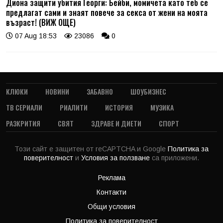
Диона защити убития Георги: Бейби, момичета като теб се
предлагат сами и знаят повече за секса от жени на моята
възраст! (ВИЖ ОЩЕ)
07 Aug 18:53
23086
0
КЛЮКИ
НОВИНИ
ЗАБАВНО
ШОУБИЗНЕС
ТВ СЕРИАЛИ
РИАЛИТИ
ИСТОРИЯ
МУЗИКА
РАЗКРИТИЯ
СВЯТ
ЗДРАВЕ И ДИЕТИ
СПОРТ
Този сайт е защитен от reCAPTCHA и Google
Политика за
поверителност
и
Условия за ползване
са приложени.
Реклама
Контакти
Общи условия
Политика за поверителност