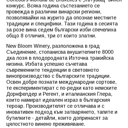
конкурс. Всяка година състезанието се
провежда в различни винарски региони,
позволявайки на журито да опознае местните
традиции и специфики. Тази година в сесията
за розе вина седем български изби спечелиха
общо 8 отличия, три от които златни.
New Bloom Winery, разположена в град
Съединение, стопанисва внушителните 8000
дка лозя в плодородната Източна тракийска
низина. Избата успешно съчетава
съвременните тенденции в световното
винопроизводство с българските традиции.
Освен добре познати международни сортове,
те експериментират с по-редки като немските
Дорнфелдер и Регент, и италианския Глера,
които намират идеален израз в българския
тероар. Производителят се отличава и с
иновативен подход към затварянето, тапите и
бутилките - детайли, които допринасят за
цялостното винено преживяване.