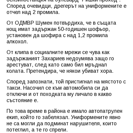
Според очевидци, дрегерът на униформените е
отчел над 2 промила.
От ОДМВР Шумен потвърдиха, че в същата
нощ имат задържан 50-годишен шофьор,
установен да шофира с над 1,2 промила
алкохол.
От клипа в социалните мрежи се чува как
задържаният Захариев недоумява защо го
арестуват, след като само бил мръднал
колата. Претендира, че някои убиват хора.
Според запознати, той пристигнал на мястото с
такси. Насочил се към автомобила си да
отключи и от походката му личало в какво
състояние е.
По това време в района е имало автопатрулен
екип, който го забелязал. Униформените явно
не са могли да подминат нарушителя, които
потеглил, а те го спрели.