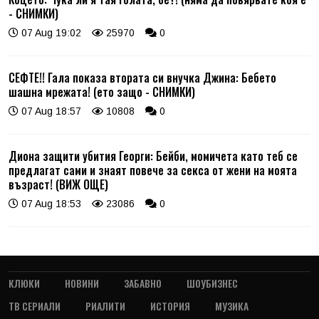
- СНИМКИ)
07 Aug 19:02
25970
0
СЕФТЕ!! Гала показа втората си внучка Джина: Бебето
шашна мрежата! (ето защо - СНИМКИ)
07 Aug 18:57
10808
0
Диона защити убития Георги: Бейби, момичета като теб се
предлагат сами и знаят повече за секса от жени на моята
възраст! (ВИЖ ОЩЕ)
07 Aug 18:53
23086
0
КЛЮКИ
НОВИНИ
ЗАБАВНО
ШОУБИЗНЕС
ТВ СЕРИАЛИ
РИАЛИТИ
ИСТОРИЯ
МУЗИКА