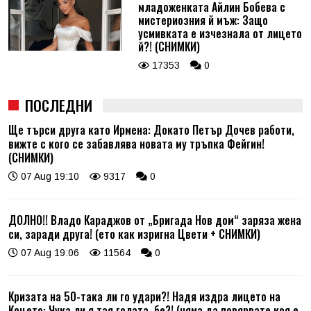
младоженката Айлин Бобева с
мистериозния й мъж: Защо
усмивката е изчезнала от лицето
й?! (СНИМКИ)
17353
0
ПОСЛЕДНИ
Ще търси друга като Ирмена: Докато Петър Дочев работи,
вижте с кого се забавлява новата му тръпка Фейгин!
(СНИМКИ)
07 Aug 19:10
9317
0
ДОЛНО!! Владо Караджов от „Бригада Нов дом“ заряза жена
си, заради друга! (ето как изригна Цвети + СНИМКИ)
07 Aug 19:06
11564
0
Кризата на 50-така ли го удари?! Надя издра лицето на
Коцето: Чука ли я тая голата, бе?! (няма да повярвате коя е