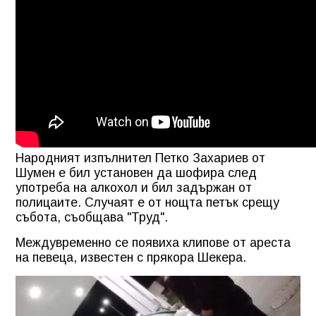
Народният изпълнител Петко Захариев от
Шумен е бил установен да шофира след
употреба на алкохол и бил задържан от
полицаите. Случаят е от нощта петък срещу
събота, съобщава "Труд".
Междувременно се появиха клипове от ареста
на певеца, известен с прякора Шекера.