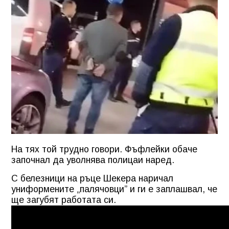
На тях той трудно говори. Фъфлейки обаче
започнал да уволнява полицаи наред.
С белезници на ръце Шекера наричал
униформените „палячовци” и ги е заплашвал, че
ще загубят работата си.