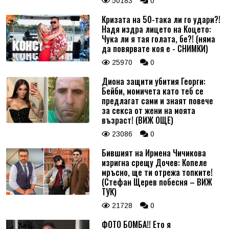
50183
0
Кризата на 50-така ли го удари?!
Надя издра лицето на Коцето:
Чука ли я тая голата, бе?! (няма
да повярвате коя е - СНИМКИ)
25970
0
Диона защити убития Георги:
Бейби, момичета като теб се
предлагат сами и знаят повече
за секса от жени на моята
възраст! (ВИЖ ОЩЕ)
23086
0
Бившият на Ирмена Чичикова
изригна срещу Дочев: Копеле
мръсно, ще ти отрежа топките!
(Стефан Щерев побесня – ВИЖ
ТУК)
21728
0
ФОТО БОМБА!! Ето я