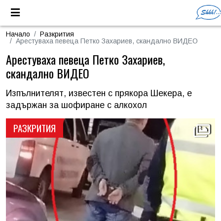
Начало
Разкрития
Арестуваха певеца Петко Захариев, скандално ВИДЕО
Арестуваха певеца Петко Захариев,
скандално ВИДЕО
Изпълнителят, известен с прякора Шекера, е
задържан за шофиране с алкохол
РАЗКРИТИЯ