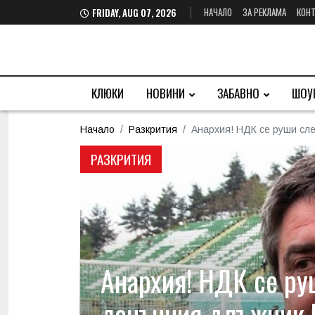
НАЧАЛО
ЗА РЕКЛАМА
КОНТ
FRIDAY, AUG 07, 2026
КЛЮКИ
НОВИНИ
ЗАБАВНО
ШОУ
Начало
Разкрития
Анархия! НДК се руши сле
РАЗКРИТИЯ
Анархия! НДК се ру
данъчния длъжник Н