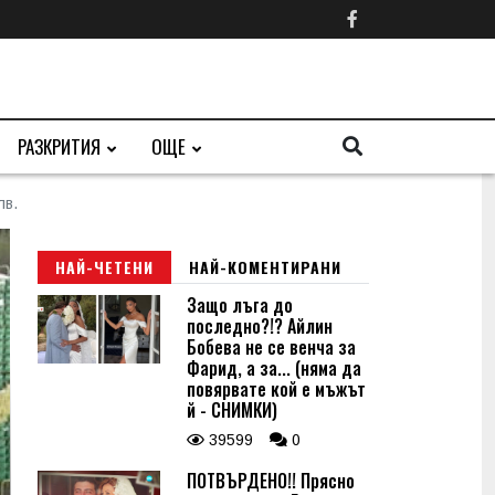
РАЗКРИТИЯ
ОЩЕ
лв.
НАЙ-ЧЕТЕНИ
НАЙ-КОМЕНТИРАНИ
Защо лъга до
последно?!? Айлин
Бобева не се венча за
Фарид, а за... (няма да
повярвате кой е мъжът
й - СНИМКИ)
39599
0
ПОТВЪРДЕНО!! Прясно