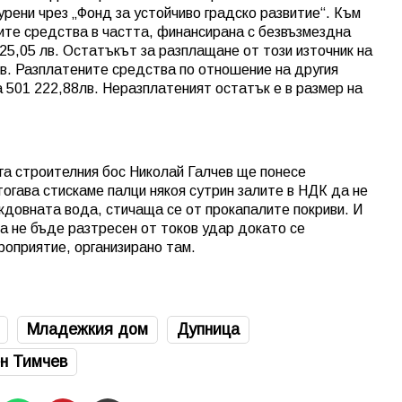
урени чрез „Фонд за устойчиво градско развитие“. Към
те средства в частта, финансирана с безвъзмездна
25,05 лв. Остатъкът за разплащане от този източник на
лв. Разплатените средства по отношение на другия
а 501 222,88лв. Неразплатеният остатък е в размер на
га строителния бос Николай Галчев ще понесе
тогава стискаме палци някоя сутрин залите в НДК да не
ждовната вода, стичаща се от прокапалите покриви. И
да не бъде разтресен от токов удар докато се
оприятие, организирано там.
Младежкия дом
Дупница
н Тимчев