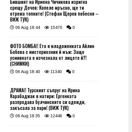
Бившият на Ирмена Чичикова изригна
срещу Дочев: Копеле мръсно, ще ти
отрежа топките! (Стефан Щерев побесня –
ВИЖ ТУК)
06 Aug 18:44
15470
0
ФОТО БОМБА!! Ето я младоженката Айлин
Бобева с мистериозния й мъж: Защо
усмивката е изчезнала от лицето й?!
(СНИМКИ)
06 Aug 18:40
11340
0
ДРАМА!! Турският съпруг на Ирина
Карабаджак я натири: Ергенката
разпродава булчинските си одежди,
закъсала за пари! (ВИЖ ТУК)
06 Aug 18:35
12446
0