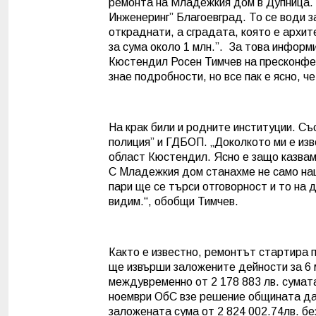
ремонта на Младежкия дом в Дупница. 
Инженеринг” Благоевград. То се води з
откраднати, а сградата, която е архит
за сума около 1 млн.”.
За това информи
Кюстендил Росен Тимчев на пресконфер
знае подробности, но все пак е ясно, 
На крак били и родните институции. Съ
полиция” и ГДБОП. „Доколкото ми е изв
област Кюстендил. Ясно е защо казвам
С Младежкия дом станахме не само нац
пари ще се търси отговорност и то на д
видим.“, обобщи Тимчев.
Както е известно, ремонтът стартира п
ще извърши заложените дейности за 6 
междувременно от 2 178 883 лв. сумата
ноември ОбС взе решение общината да 
заложената сума от 2 824 002.74лв. бе