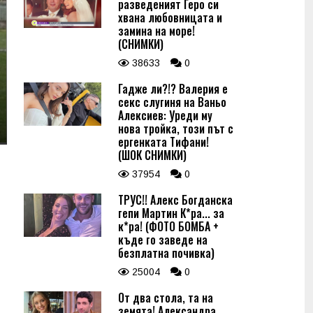
разведеният Геро си
хвана любовницата и
замина на море!
(СНИМКИ)
38633
0
Гадже ли?!? Валерия е
секс слугиня на Ваньо
Алексиев: Уреди му
нова тройка, този път с
ергенката Тифани!
(ШОК СНИМКИ)
37954
0
ТРУС!! Алекс Богданска
гепи Мартин К*ра... за
к*ра! (ФОТО БОМБА +
къде го заведе на
безплатна почивка)
25004
0
От два стола, та на
земята! Александра