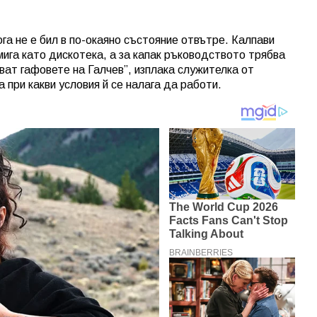
ога не е бил в по-окаяно състояние отвътре. Калпави
 мига като дискотека, а за капак ръководството трябва
ват гафовете на Галчев”, изплака служителка от
 при какви условия й се налага да работи.