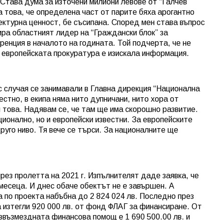
Става дума за източени милиони левове от “Галчев
а това, че определена част от парите бяха арогантно
ектурна ценност, бе съсипана. Според мен става въпрос
ра областният лидер на “Граждански блок” за
енция в началото на годината. Той подчерта, че не
че европейската прокуратура е изискала информация.
с случая се занимавали в Главна дирекция “Национална
естно, в екипа няма нито дупничани, нито хора от
 това. Надявам се, че там ще има скорошно развитие.
ионално, но и европейски известни. За европейските
руго ниво. Тя вече се търси. За националните ще
рез пролетта на 2021 г. Изпълнителят даде заявка, че
месеца. И днес обаче обектът не е завършен. А
 по проекта набъбна до 2 824 024 лв. Последно през
изтегли 920 000 лв. от фонд ФЛАГ за финансиране. От
звъзмездната финансова помощ е 1 690 500.00 лв. и