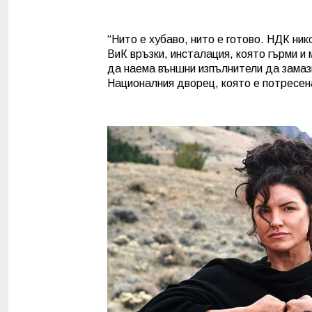
“Нито е хубаво, нито е готово. НДК ник
ВиК връзки, инсталация, която гърми и
да наема външни изпълнители да замаз
Националния дворец, която е потресена