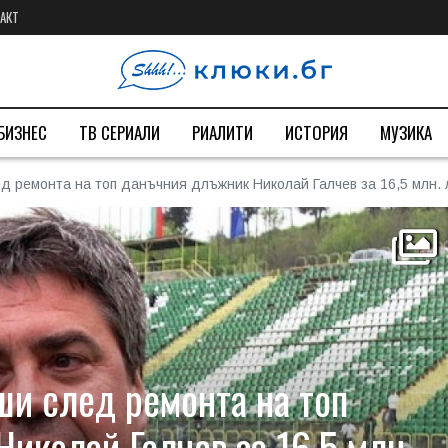
АКТ
БИЗНЕС
ТВ СЕРИАЛИ
РИАЛИТИ
ИСТОРИЯ
МУЗИКА
д ремонта на топ данъчния длъжник Николай Галчев за 16,5 млн. 
ши след ремонта на топ
иколай Галчев за 16,5 млн.