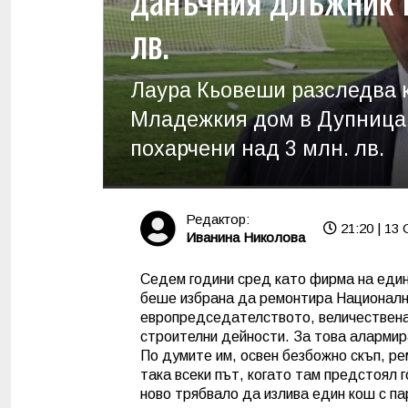
лв.
Лаура Кьовеши разследва к
Младежкия дом в Дупница, 
похарчени над 3 млн. лв.
Редактор:
21:20 | 13 
Иванина Николова
Седем години сред като фирма на един
беше избрана да ремонтира Националния
европредседателството, величествена
строителни дейности. За това алармир
По думите им, освен безбожно скъп, ре
така всеки път, когато там предстоял
ново трябвало да излива един кош с па