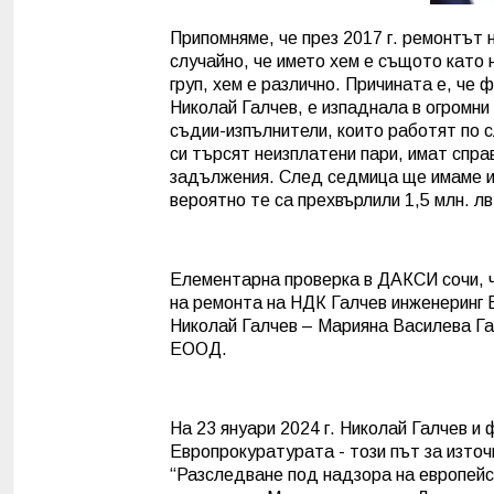
Припомняме, че през 2017 г. ремонтът 
случайно, че името хем е същото като 
груп, хем е различно. Причината е, че 
Николай Галчев, е изпаднала в огромн
съдии-изпълнители, които работят по с
си търсят неизплатени пари, имат справ
задължения. След седмица ще имаме и
вероятно те са прехвърлили 1,5 млн. л
Елементарна проверка в ДАКСИ сочи, ч
на ремонта на НДК Галчев инженеринг 
Николай Галчев – Марияна Василева Гал
ЕООД.
На 23 януари 2024 г. Николай Галчев и
Европрокуратурата - този път за изто
“Разследване под надзора на европейск