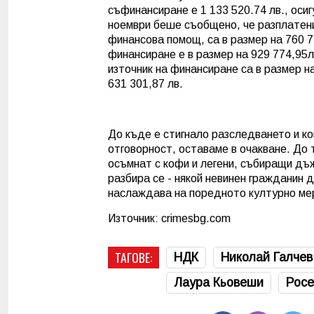
съфинансиране е 1 133 520.74 лв., осиг
ноември беше съобщено, че разплатени
финансова помощ, са в размер на 760 7
финансиране е в размер на 929 774,95
източник на финансиране са в размер н
631 301,87 лв.
До къде е стигнало разследването и ко
отговорност, оставаме в очакване. До 
осъмнат с кофи и легени, събиращи дъ
разбира се - някой невинен гражданин 
наслаждава на поредното културно мер
Източник: crimesbg.com
ТАГОВЕ:
НДК
Николай Галчев
Лаура Кьовеши
Росе