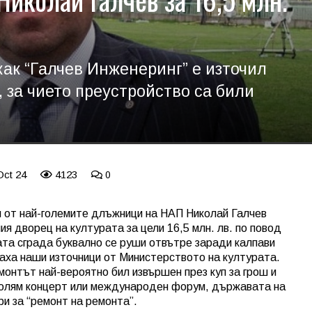
ак “Галчев Инженеринг” е източил
за чието преустройство са били
Oct 24
4123
0
 от най-големите длъжници на НАП Николай Галчев
 дворец на културата за цели 16,5 млн. лв. по повод
та сграда буквално се руши отвътре заради калпави
аха наши източници от Министерството на културата.
монтът най-вероятно бил извършен през куп за грош и
 голям концерт или международен форум, държавата на
ри за “ремонт на ремонта”.