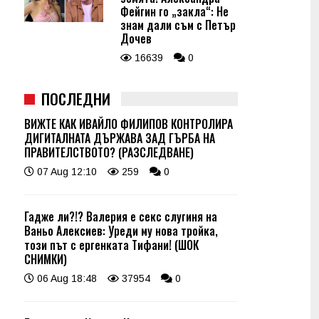
Фейгин го „закла“: Не
знам дали съм с Петър
Дочев
16639
0
ПОСЛЕДНИ
ВИЖТЕ КАК ИВАЙЛО ФИЛИПОВ КОНТРОЛИРА
ДИГИТАЛНАТА ДЪРЖАВА ЗАД ГЪРБА НА
ПРАВИТЕЛСТВОТО? (РАЗСЛЕДВАНЕ)
07 Aug 12:10
259
0
Гадже ли?!? Валерия е секс слугиня на
Ваньо Алексиев: Уреди му нова тройка,
този път с ергенката Тифани! (ШОК
СНИМКИ)
06 Aug 18:48
37954
0