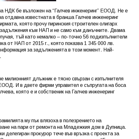
на НДК бе възложен на “Галчев инженеринг” ЕООД. Не е
на отдавна известната в бранша Галчев инженеринг
фирмата, която прочу пиринския строителен олигарх
и задължения към НАП и не само към данъчните. Двама
лучая, тъй като немалко – по-точно 56 подизпълнители
ка от НАП от 2015 г., която показва 1 345 000 лв.
нформация за задълженията в този момент. Най-
в.
е милионният длъжник е тясно свързан с изпълнителя
ЕООД. И в двете фирми управител е съпругата на боса
чева, която е и собственик на Галчев инженеринг
 фамилията му пък влязоха в полезрението на
чване на пари от ремонта на Младежкия дом в Дупница.
и делегиран прокурор тече във връзка с проекта за