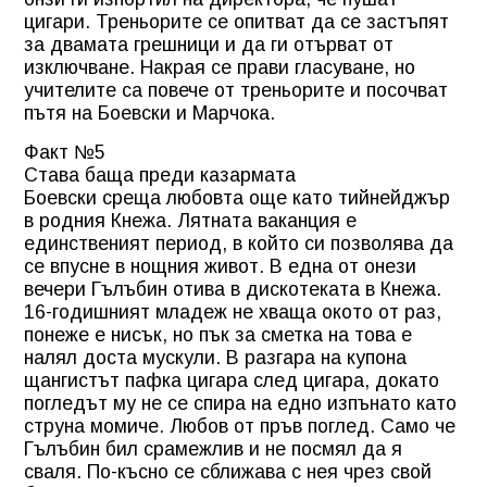
цигари. Треньорите се опитват да се застъпят
за двамата грешници и да ги отърват от
изключване. Накрая се прави гласуване, но
учителите са повече от треньорите и посочват
пътя на Боевски и Марчока.
Факт №5
Става баща преди казармата
Боевски среща любовта още като тийнейджър
в родния Кнежа. Лятната ваканция е
единственият период, в който си позволява да
се впусне в нощния живот. В една от онези
вечери Гълъбин отива в дискотеката в Кнежа.
16-годишният младеж не хваща окото от раз,
понеже е нисък, но пък за сметка на това е
налял доста мускули. В разгара на купона
щангистът пафка цигара след цигара, докато
погледът му не се спира на едно изпънато като
струна момиче. Любов от пръв поглед. Само че
Гълъбин бил срамежлив и не посмял да я
сваля. По-късно се сближава с нея чрез свой