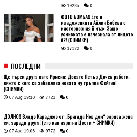
19285
0
ФОТО БОМБА!! Ето я
младоженката Айлин Бобева с
мистериозния й мъж: Защо
усмивката е изчезнала от лицето
й?! (СНИМКИ)
17122
0
ПОСЛЕДНИ
Ще търси друга като Ирмена: Докато Петър Дочев работи,
вижте с кого се забавлява новата му тръпка Фейгин!
(СНИМКИ)
07 Aug 19:10
7721
0
ДОЛНО!! Владо Караджов от „Бригада Нов дом“ заряза жена
си, заради друга! (ето как изригна Цвети + СНИМКИ)
07 Aug 19:06
9772
0