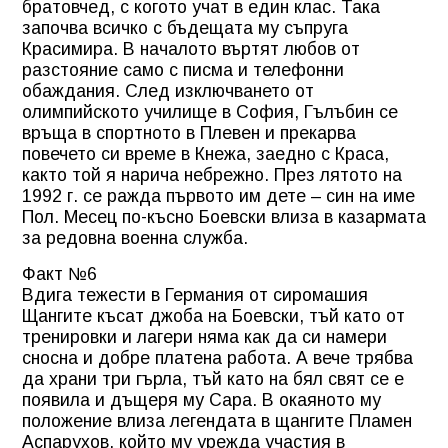
братовчед, с когото учат в един клас. Така
започва всичко с бъдещата му съпруга
Красимира. В началото въртят любов от
разстояние само с писма и телефонни
обаждания. След изключването от
олимпийското училище в София, Гълъбин се
връща в спортното в Плевен и прекарва
повечето си време в Кнежа, заедно с Краса,
както той я нарича небрежно. През лятото на
1992 г. се ражда първото им дете – син на име
Пол. Месец по-късно Боевски влиза в казармата
за редовна военна служба.
Факт №6
Вдига тежести в Германия от сиромашия
Щангите късат джоба на Боевски, тъй като от
тренировки и лагери няма как да си намери
сносна и добре платена работа. А вече трябва
да храни три гърла, тъй като на бял свят се е
появила и дъщеря му Сара. В окаяното му
положение влиза легендата в щангите Пламен
Аспарухов, който му урежда участия в