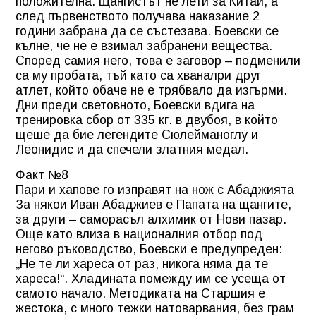
положителна. Щангистът не лети за Китай, а
след първенството получава наказание 2
години забрана да се състезава. Боевски се
кълне, че не е взимал забранени вещества.
Според самия него, това е заговор – подменили
са му пробата, тъй като са хваналри друг
атлет, който обаче не е трябвало да изгърми.
Дни преди световното, Боевски вдига на
тренировка сбор от 335 кг. в двубоя, в който
щеше да бие легендите Сюлейманоглу и
Леонидис и да спечели златния медал.
Факт №8
Пари и хапове го изправят на нож с Абаджията
За някои Иван Абаджиев е Папата на щангите,
за други – саморасъл алхимик от Нови пазар.
Още като влиза в националния отбор под
негово ръководство, Боевски е предупреден:
„Не те ли хареса от раз, никога няма да те
хареса!“. Хладината помежду им се усеща от
самото начало. Методиката на Старшия е
жестока, с много тежки натоварвания, без грам