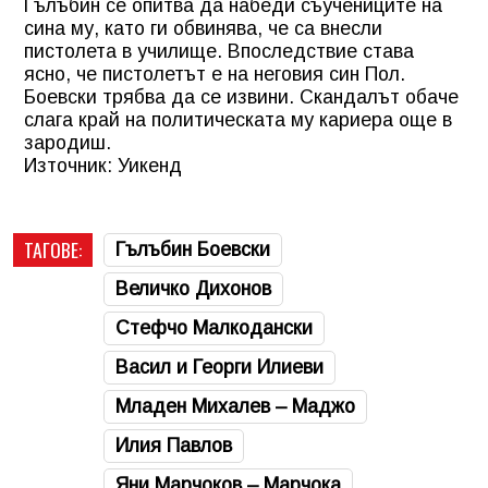
Гълъбин се опитва да набеди съучениците на
сина му, като ги обвинява, че са внесли
пистолета в училище. Впоследствие става
ясно, че пистолетът е на неговия син Пол.
Боевски трябва да се извини. Скандалът обаче
слага край на политическата му кариера още в
зародиш.
Източник: Уикенд
ТАГОВЕ:
Гълъбин Боевски
Величко Дихонов
Стефчо Малкодански
Васил и Георги Илиеви
Младен Михалев – Маджо
Илия Павлов
Яни Марчоков – Марчока