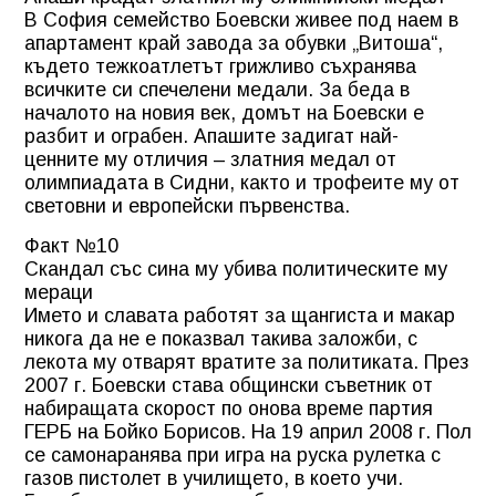
В София семейство Боевски живее под наем в
апартамент край завода за обувки „Витоша“,
където тежкоатлетът грижливо съхранява
всичките си спечелени медали. За беда в
началото на новия век, домът на Боевски е
разбит и ограбен. Апашите задигат най-
ценните му отличия – златния медал от
олимпиадата в Сидни, както и трофеите му от
световни и европейски първенства.
Факт №10
Скандал със сина му убива политическите му
мераци
Името и славата работят за щангиста и макар
никога да не е показвал такива заложби, с
лекота му отварят вратите за политиката. През
2007 г. Боевски става общински съветник от
набиращата скорост по онова време партия
ГЕРБ на Бойко Борисов. На 19 април 2008 г. Пол
се самонаранява при игра на руска рулетка с
газов пистолет в училището, в което учи.