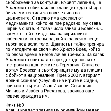
съображения за контузии. Вървят легенди, че
Абаджията обикалял по кланиците да събира
биволски тестиси за повече сила на
щангистите. Отделно има арсенал от
медикаменти, който не пие редовно, му става
черен в очите. В това число влиза и Боевски. С
времето той не издържа на сприхавите
забележки на треньора, който за всяко нещо
търси под вола теле. Щангистът тайно тренира
по методите на своя чичо Христо Боев, който
по онова време е негов личен треньор. За капак
Абаджията опитва да спре доходоносните
гастроли на щангистите в Германия. Стига се
дотам Боевски и съотборниците му да плашат
с бойкот в националния. През 2000 г. вторият
допинг скандал (Сеул’88) на игрите в Сидни,
при които гърмят Иван Иванов, Севдалин
Манчев и Изабела Рафатова, засилва още
повече враждата им.
Факт №9
Апаши крадат златния му олимпийски медал