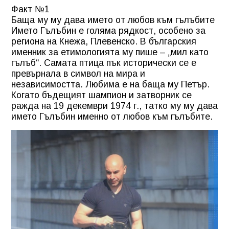
Факт №1
Баща му му дава името от любов към гълъбите
Името Гълъбин е голяма рядкост, особено за
региона на Кнежа, Плевенско. В българския
именник за етимологията му пише – „мил като
гълъб“. Самата птица пък исторически се е
превърнала в символ на мира и
независимостта. Любима е на баща му Петър.
Когато бъдещият шампион и затворник се
ражда на 19 декември 1974 г., татко му му дава
името Гълъбин именно от любов към гълъбите.