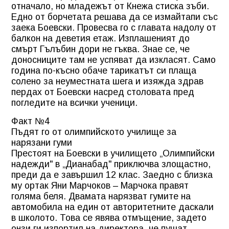
отначало, но младежът от Кнежа стиска зъби.
Едно от борчетата решава да се измайтапи със
заека Боевски. Провесва го с главата надолу от
балкон на деветия етаж. Изплашеният до
смърт Гълъбин дори не гъква. Знае се, че
доносниците там не успяват да изкласят. Само
година по-късно обаче тарикатът си плаща
солено за неуместната шега и изяжда здрав
пердах от Боевски насред столовата пред
погледите на всички ученици.
Факт №4
Пъдят го от олимпийското училище за
нарязани гуми
Престоят на Боевски в училището „Олимпийски
надежди" в „Дианабад" приключва злощастно,
преди да е завършил 12 клас. Заедно с близка
му ортак Яни Марчоков – Марчока правят
голяма беля. Двамата нарязват гумите на
автомобила на един от авторитетните даскали
в школото. Това се явява отмъщение, задето
онзи ги изпортил на директора, че пушат