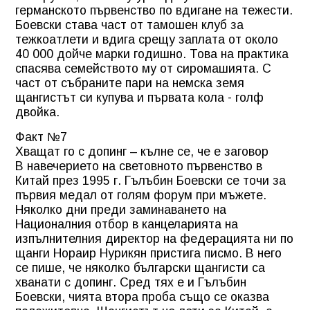
германското първенство по вдигане на тежести.
Боевски става част от тамошен клуб за
тежкоатлети и вдига срещу заплата от около
40 000 дойче марки годишно. Това на практика
спасява семейството му от сиромашията. С
част от събраните пари на немска земя
щангистът си купува и първата кола - голф
двойка.
Факт №7
Хващат го с допинг – кълне се, че е заговор
В навечерието на световното първенство в
Китай през 1995 г. Гълъбин Боевски се точи за
първия медал от голям форум при мъжете.
Няколко дни преди заминаването на
Националния отбор в канцеларията на
изпълнителния директор на федерацията ни по
щанги Нораир Нурикян пристига писмо. В него
се пише, че няколко български щангисти са
хванати с допинг. Сред тях е и Гълъбин
Боевски, чията втора проба също се оказва