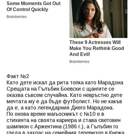
Факт №2
Като дете искал да рита топка като Марадона
Срещата на Гълъбин Боевски с щангите се
оказва съвсем случайна. Като невръстно дете
мечтата му е да бъде футболист. Но не какъв
да е, а като легендарния Диего Марадона.
По онова време магьосникът с №10 е в
стихията на своята кариера и става световен
шампион с Аржентина (1986 г.), а Гълъбин го
гледа в захлас на семейния телевизор в Кнежа.