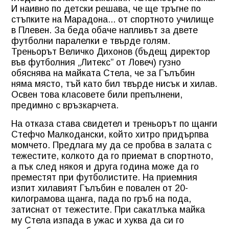
И наивно по детски решава, че ще тръгне по
стъпките на Марадона... от спортното училище
в Плевен. За беда обаче напливът за двете
футболни паралелки е твърде голям.
Треньорът Величко Дихонов (бъдещ директор
във футболния „Литекс” от Ловеч) гузно
обяснява на майката Стела, че за Гълъбин
няма място, тъй като бил твърде нисък и хилав.
Освен това класовете били препълнени,
предимно с връзкарчета.
На отказа става свидетел и треньорът по щанги
Стефчо Малкодански, който хитро придърпва
момчето. Предлага му да се пробва в залата с
тежестите, колкото да го приемат в спортното,
а пък след някоя и друга година може да го
преместят при футболистите. На приемния
изпит хилавият Гълъбин е повален от 20-
килограмова щанга, пада по гръб на пода,
затиснат от тежестите. При сакатлъка майка
му Стела изпада в ужас и хуква да си го