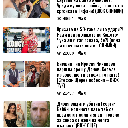
Уреди му нова тройка, този път с
ергенката Тифани! (ШОК СНИМКИ)
49651
0
Кризата на 50-така ли го удари?!
Надя издра лицето на Коцето:
Чука ли я тая голата, бе?! (няма
да повярвате коя е - СНИМКИ)
22680
0
Бившият на Ирмена Чичикова
изригна срещу Дочев: Копеле
мръсно, ще ти отрежа топките!
(Стефан Щерев побесня – ВИЖ
ТУК)
21497
0
Диона защити убития Георги:
Бейби, момичета като теб се
предлагат сами и знаят повече
за секса от жени на моята
възраст! (ВИЖ ОЩЕ)