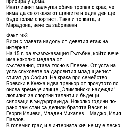
прибира у дома.
Инатливият малчуган обаче тропва с крак, че
няма да се откаже от щангите и един ден ще
бъде голям спортист. Така и топката, и
Марадона, вече са забравени.
Факт №3
Виси с главата надолу от деветия етаж на
интернат
На 15 г. за възмъжаващия Гълъбин, който вече
има няколко медала от
състезания, става тясно в Плевен. От уста на
уста слуховете за даровития млад щангист
стигат до София. На крака при семейство
Боевски в Кнежа идва треньор от прочутото по
онова време училище „Олимпийски надежди",
люпилня за спортни таланти и бъдещи
силоваци в ъндърграунда. Няколко години по-
рано там стаи са делили братята Васил и
Георги Илиеви, Младен Михалев – Маджо, Илия
Павлов.
В големия град и в интерната хич не му е лесно