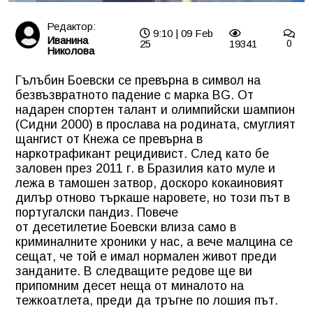
Редактор:
9:10 | 09 Feb
Иванина
25
19341
0
Николова
Гълъбин Боевски се превърна в символ на
безвъзвратното падение с марка BG. От
надарен спортен талант и олимпийски шампион
(Сидни 2000) в прослава на родината, смуглият
щангист от Кнежа се превърна в
наркотрафикант рецидивист. След като бе
заловен през 2011 г. в Бразилия като муле и
лежа в тамошен затвор, доскоро кокаиновият
дилър отново търкаше наровете, но този път в
португалски пандиз. Повече
от десетилетие Боевски влиза само в
криминалните хроники у нас, а вече малцина се
сещат, че той е имал нормален живот преди
занданите. В следващите редове ще ви
припомним десет неща от миналото на
тежкоатлета, преди да тръгне по лошия път.