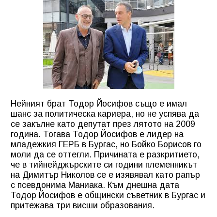
Нейният брат Тодор Йосифов също е имал
шанс за политическа кариера, но не успява да
се закълне като депутат през лятото на 2009
година. Тогава Тодор Йосифов е лидер на
младежкия ГЕРБ в Бургас, но Бойко Борисов го
моли да се оттегли. Причината е разкритието,
че в тийнейджърските си години племенникът
на Димитър Николов се е изявявал като рапър
с псевдонима Маниака. Към днешна дата
Тодор Йосифов е общински съветник в Бургас и
притежава три висши образования.