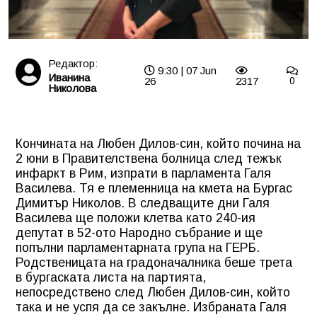
Редактор:
9:30 | 07 Jun
Иванина
26
2317
0
Николова
Кончината на Любен Дилов-син, който почина на
2 юни в Правителствена болница след тежък
инфаркт в Рим, изпрати в парламента Галя
Василева. Тя е племенница на кмета на Бургас
Димитър Николов. В следващите дни Галя
Василева ще положи клетва като 240-ия
депутат в 52-ото Народно събрание и ще
попълни парламентарната група на ГЕРБ.
Родственицата на градоначалника беше трета
в бургаската листа на партията,
непосредствено след Любен Дилов-син, който
така и не успя да се закълне. Избраната Галя