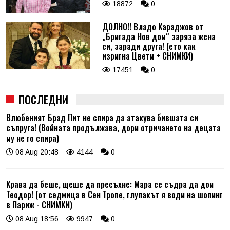
18872
0
ДОЛНО!! Владо Караджов от
„Бригада Нов дом“ заряза жена
си, заради друга! (ето как
изригна Цвети + СНИМКИ)
17451
0
ПОСЛЕДНИ
Влюбеният Брад Пит не спира да атакува бившата си
съпруга! (Войната продължава, дори отричането на децата
му не го спира)
08 Aug 20:48
4144
0
Крава да беше, щеше да пресъхне: Мара се съдра да дои
Теодор! (от седмица в Сен Тропе, глупакът я води на шопинг
в Париж - СНИМКИ)
08 Aug 18:56
9947
0