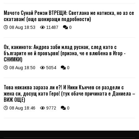
Мачото Сунай Ремзи ВТРЕЩИ: Светлана ме натиска, но аз се
скатавам! (още шокиращи подробности)
08 Aug 18:53
11487
0
Ох, какиното: Андреа заби млад руснак, след като с
българите не й провървя! (призна, че е влюбена в Игор -
СНИМКИ)
08 Aug 18:50
5054
0
Това някаква зараза ли е?! И Ники Кънчев се раздели с
жена си, досущ като Геро! (тук обаче причината е Даниела –
ВИЖ ОЩЕ)
08 Aug 18:46
9772
0