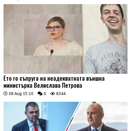
Ето го съпруга на неадекватната външна
министърка Велислава Петрова
08 Aug 15:10
0
8344