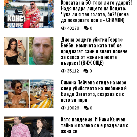
Кризата на 50-така ли го удари?!
Надя издра лицето на Коцето:
Чука ли я тая голата, бе?! (няма
да повярвате коя е - СНИМКИ)
40278
0
Диона защити убития Георги:
Бейби, момичета като теб се
предлагат сами и знаят повече
за секса от жени на моята
възраст! (ВИЖ ОЩЕ)
35112
0
Симона Пейчева отиде на море
след убийството на любимия й
Владо Загатото, скарала се с
него за пари
19026
0
Като пандемия! И Ники Кънчев
тайно и полека се е разделил с
жена си