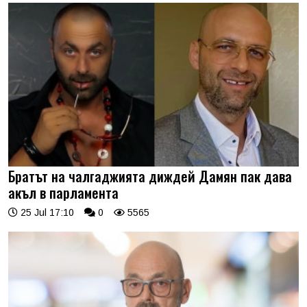
Братът на чалгаджията диждей Дамян пак дава
акъл в парламента
25 Jul 17:10
0
5565