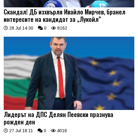
Скандал! ДБ изхвърля Ивайло Мирчев, бранел
интересите на кандидат за „Лукойл”
28 Jul 14:30
0
8162
Лидерът на ДПС Делян Пеевски празнува
рожден ден
27 Jul 18:11
0
4018