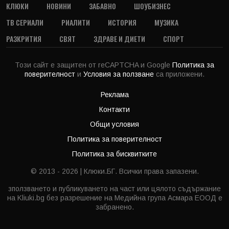
КЛЮКИ
НОВИНИ
ЗАБАВНО
ШОУБИЗНЕС
ТВ СЕРИАЛИ
РИАЛИТИ
ИСТОРИЯ
МУЗИКА
РАЗКРИТИЯ
СВЯТ
ЗДРАВЕ И ДИЕТИ
СПОРТ
Този сайт е защитен от reCAPTCHA и Google
Политика за
поверителност
и
Условия за ползване
са приложени.
Реклама
Контакти
Общи условия
Политика за поверителност
Политика за бисквитките
© 2013 - 2026 | Клюки.БГ. Всички права запазени.
зползването и публикуването на част или цялото съдържание
на Kliuki.bg без разрешение на Медийна група Асмара ЕООД е
забранено.