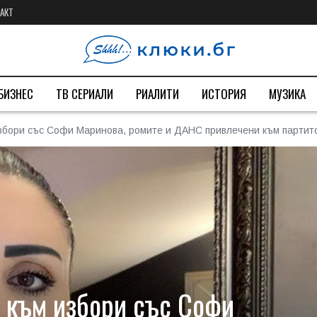
АКТ
БИЗНЕС
ТВ СЕРИАЛИ
РИАЛИТИ
ИСТОРИЯ
МУЗИКА
избори със Софи Маринова, ромите и ДАНС привлечени към парти
а към избори със Софи