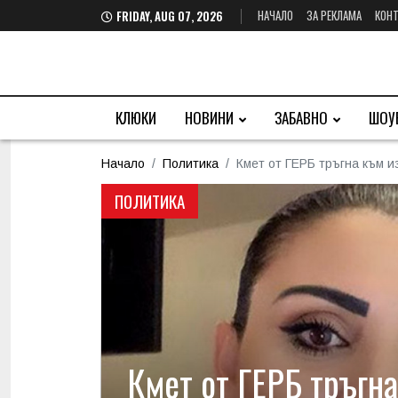
НАЧАЛО
ЗА РЕКЛАМА
КОНТ
FRIDAY, AUG 07, 2026
КЛЮКИ
НОВИНИ
ЗАБАВНО
ШОУ
Начало
Политика
Кмет от ГЕРБ тръгна към 
ПОЛИТИКА
Кмет от ГЕРБ тръгн