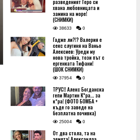
разведеният Геро си
хвана любовницата и
замина на море!
(СНИМКИ)
38633
0
Гадже ли?!? Валерия е
секс слугиня на Ваньо
Алексиев: Уреди му
нова тройка, този път с
ергенката Тифани!
(ШОК СНИМКИ)
37954
0
ТРУС!! Алекс Богданска
гепи Мартин К*ра... за
к*ра! (ФОТО БОМБА +
къде го заведе на
безплатна почивка)
25004
0
От два стола, та на
земята! Александра