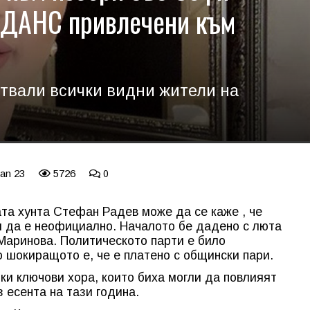
и ДАНС привлечени към
ствали всички видни жители на
Jan 23
5726
0
та хунта Стефан Радев може да се каже , че
и да е неофициално. Началото бе дадено с люта
Маринова. Политическото парти е било
о шокиращото е, че е платено с общински пари.
ки ключови хора, които биха могли да повлияят
 есента на тази година.