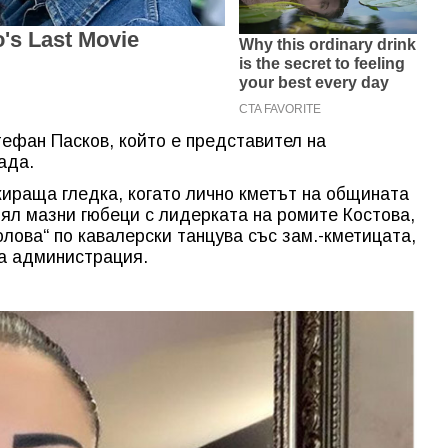
тефан Пасков, който е представител на
ада.
ираща гледка, когато лично кметът на общината
ял мазни гюбеци с лидерката на ромите Костова,
лова“ по кавалерски танцува със зам.-кметицата,
а администрация.