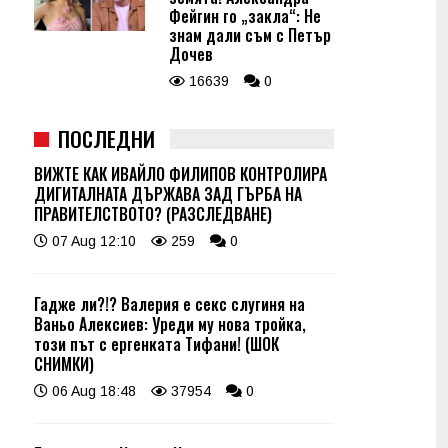
Фейгин го „закла“: Не
знам дали съм с Петър
Дочев
16639
0
ПОСЛЕДНИ
ВИЖТЕ КАК ИВАЙЛО ФИЛИПОВ КОНТРОЛИРА
ДИГИТАЛНАТА ДЪРЖАВА ЗАД ГЪРБА НА
ПРАВИТЕЛСТВОТО? (РАЗСЛЕДВАНЕ)
07 Aug 12:10
259
0
Гадже ли?!? Валерия е секс слугиня на
Ваньо Алексиев: Уреди му нова тройка,
този път с ергенката Тифани! (ШОК
СНИМКИ)
06 Aug 18:48
37954
0