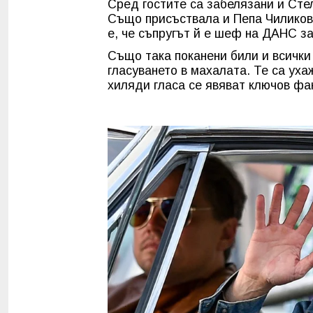
Сред гостите са забелязани и Стел
Също присъствала и Пепа Чиликова
е, че съпругът й е шеф на ДАНС з
Също така поканени били и всички
гласуването в махалата. Те са уха
хиляди гласа се явяват ключов фа