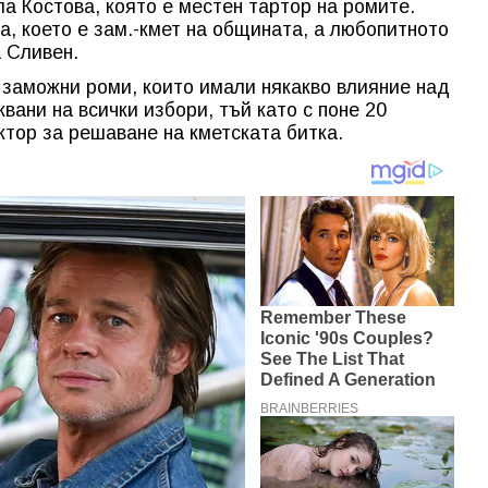
а Костова, която е местен тартор на ромите.
, което е зам.-кмет на общината, а любопитното
а Сливен.
 заможни роми, които имали някакво влияние над
жвани на всички избори, тъй като с поне 20
ктор за решаване на кметската битка.