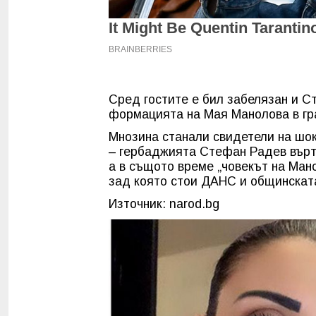
Сред гостите е бил забелязан и С
формацията на Мая Манолова в гр
Мнозина станали свидетели на шок
– гербаджията Стефан Радев върт
а в същото време „човекът на Мано
зад която стои ДАНС и общинскат
Източник: narod.bg