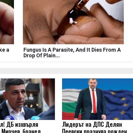
ke a
Fungus Is A Parasite, And It Dies From A
Drop Of Plain...
л! ДБ изхвърля
Лидерът на ДПС Делян
 Мирчев, бранел
Пеевски празнува рожден