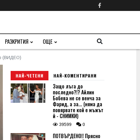
РАЗКРИТИЯ
ОЩЕ
то (ВИДЕО)
НАЙ-ЧЕТЕНИ
НАЙ-КОМЕНТИРАНИ
Защо лъга до
последно?!? Айлин
Бобева не се венча за
Фарид, а за... (няма да
повярвате кой е мъжът
й - СНИМКИ)
39599
0
ПОТВЪРДЕНО!! Прясно