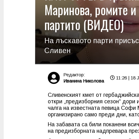
Маринова, ромите 
партито (ВИДЕО)
На лъскавото парти присъ
Сливен
Редактор:
11:26 | 18 
Иванина Николова
Сливенският кмет от гербаджийска
откри „предизборния сезон“ дори 
чалга на известната певица Софи 
организирано само преди дни, кат
На забавата са били поканени всич
на предизборната надпревара през