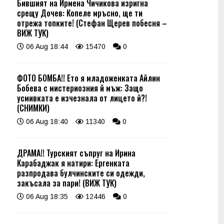
Бившият на Ирмена Чичикова изригна
срещу Дочев: Копеле мръсно, ще ти
отрежа топките! (Стефан Щерев побесня –
ВИЖ ТУК)
06 Aug 18:44
15470
0
ФОТО БОМБА!! Ето я младоженката Айлин
Бобева с мистериозния й мъж: Защо
усмивката е изчезнала от лицето й?!
(СНИМКИ)
06 Aug 18:40
11340
0
ДРАМА!! Турският съпруг на Ирина
Карабаджак я натири: Ергенката
разпродава булчинските си одежди,
закъсала за пари! (ВИЖ ТУК)
06 Aug 18:35
12446
0