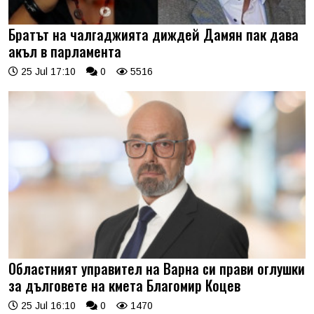
Братът на чалгаджията диждей Дамян пак дава
акъл в парламента
25 Jul 17:10
0
5516
Областният управител на Варна си прави оглушки
за дълговете на кмета Благомир Коцев
25 Jul 16:10
0
1470