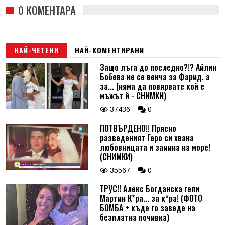
0 КОМЕНТАРА
НАЙ-ЧЕТЕНИ
НАЙ-КОМЕНТИРАНИ
Защо лъга до последно?!? Айлин
Бобева не се венча за Фарид, а
за... (няма да повярвате кой е
мъжът й - СНИМКИ)
37436
0
ПОТВЪРДЕНО!! Прясно
разведеният Геро си хвана
любовницата и замина на море!
(СНИМКИ)
35567
0
ТРУС!! Алекс Богданска гепи
Мартин К*ра... за к*ра! (ФОТО
БОМБА + къде го заведе на
безплатна почивка)