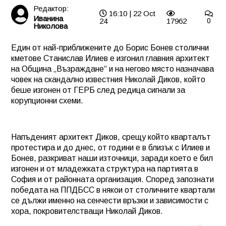
Редактор:
16:10 | 22 Oct
Иванина
24
17962
0
Николова
Един от най-приближените до Борис Бонев столични
кметове Станислав Илиев е изгонил главния архитект
на Община „Възраждане“ и на негово място назначава
човек на скандално известния Николай Диков, който
беше изгонен от ГЕРБ след редица сигнали за
корупционни схеми.
Напъденият архитект Диков, срещу който кварталът
протестира и до днес, от години е в близък с Илиев и
Бонев, разкриват наши източници, заради което е бил
изгонен и от младежката структура на партията в
София и от районната организация. Според запознати
победата на ППДБСС в някои от столичните квартали
се дължи именно на сенчести връзки и зависимости с
хора, покровителстващи Николай Диков.