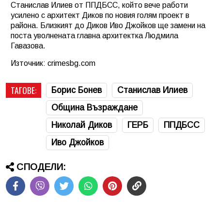
Станислав Илиев от ППДБСС, който вече работи
усилено с архитект Диков по новия голям проект в
района. Близкият до Диков Иво Джойков ще замени на
поста уволнената главна архитектка Людмила
Гавазова.
Източник: crimesbg.com
ТАГОВЕ:
Борис Бонев
Станислав Илиев
Община Възраждане
Николай Диков
ГЕРБ
ППДБСС
Иво Джойков
СПОДЕЛИ: