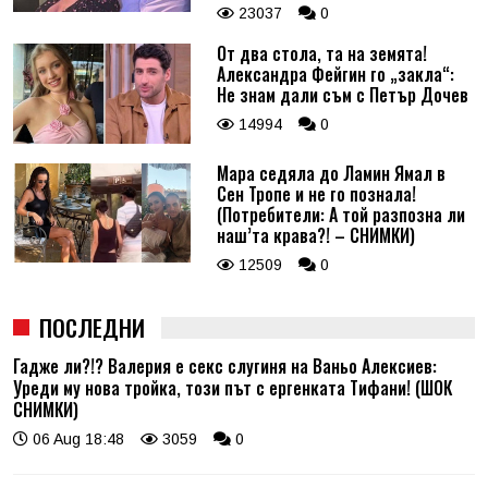
23037
0
От два стола, та на земята!
Александра Фейгин го „закла“:
Не знам дали съм с Петър Дочев
14994
0
Мара седяла до Ламин Ямал в
Сен Тропе и не го познала!
(Потребители: А той разпозна ли
наш’та крава?! – СНИМКИ)
12509
0
ПОСЛЕДНИ
Гадже ли?!? Валерия е секс слугиня на Ваньо Алексиев:
Уреди му нова тройка, този път с ергенката Тифани! (ШОК
СНИМКИ)
06 Aug 18:48
3059
0