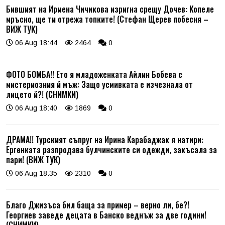
Бившият на Ирмена Чичикова изригна срещу Дочев: Копеле
мръсно, ще ти отрежа топките! (Стефан Щерев побесня –
ВИЖ ТУК)
06 Aug 18:44
2464
0
ФОТО БОМБА!! Ето я младоженката Айлин Бобева с
мистериозния й мъж: Защо усмивката е изчезнала от
лицето й?! (СНИМКИ)
06 Aug 18:40
1869
0
ДРАМА!! Турският съпруг на Ирина Карабаджак я натири:
Ергенката разпродава булчинските си одежди, закъсала за
пари! (ВИЖ ТУК)
06 Aug 18:35
2310
0
Благо Джизъса бил баща за пример – верно ли, бе?!
Георгиев заведе децата в Банско веднъж за две години!
(СНИМКИ)