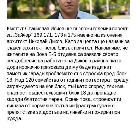
Кметът Станислав Илиев ще възложи големия проект
за „Зайчар“ 169,171, 173 и 175 именно на изгонения
архитект Николай Диков. Като за целта ще назначи за
главен архитект негов близък приятел. Напомняме, че
жителите на Зона Б-5 отдавна са заявили своето
неодобрение на работата на Диков в района, като
дори иронично призоваха да му бъде издигнат
паметник заради проблемите със строежа пред блок
18. Над 120 семейства от години протестират срещу
изграждането на нов блок, тъй като според тях има
опасност съществуващият блок 18 да пропадне
заради блатистия терен. Освен това, строежът ги
лишава от нормална пътна инфраструктура и е
препятствие за достъпа на линейки и пожарни при
нужда.