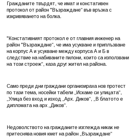
Гражданите твърдят, че имат и констативен
протокол от район "Възраждане“ във връзка с
изкривяването на болка.
"Констативният протокол е от главния инженер на
район "Възраждане“, че има усукване и приплъзване
на корпус А и усукване между корпуса А и Б в
следствие на набиваните пилони, които са използвани
на този строеж“, каза друг жител на района.
Само преди дни граждани организираха нов протест
по тази тема, носейки табели „Искаме си улицата“,
„Улица без вход и изход „Арх. Диков“, „В блатото е
дипломата на арх „Диков“.
Недоволството на гражданите изглежда никак не
притеснява новия кмет на район „Възраждане“