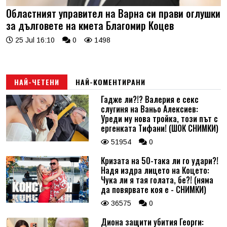
Областният управител на Варна си прави оглушки
за дълговете на кмета Благомир Коцев
25 Jul 16:10
0
1498
НАЙ-ЧЕТЕНИ
НАЙ-КОМЕНТИРАНИ
Гадже ли?!? Валерия е секс
слугиня на Ваньо Алексиев:
Уреди му нова тройка, този път с
ергенката Тифани! (ШОК СНИМКИ)
51954
0
Кризата на 50-така ли го удари?!
Надя издра лицето на Коцето:
Чука ли я тая голата, бе?! (няма
да повярвате коя е - СНИМКИ)
36575
0
Диона защити убития Георги: