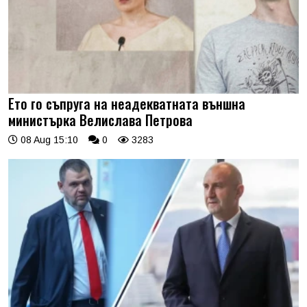
Ето го съпруга на неадекватната външна
министърка Велислава Петрова
08 Aug 15:10
0
3283