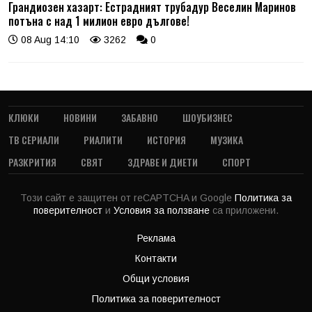
Грандиозен хазарт: Естрадният трубадур Веселин Маринов
потъна с над 1 милион евро дългове!
08 Aug 14:10
3262
0
КЛЮКИ
НОВИНИ
ЗАБАВНО
ШОУБИЗНЕС
ТВ СЕРИАЛИ
РИАЛИТИ
ИСТОРИЯ
МУЗИКА
РАЗКРИТИЯ
СВЯТ
ЗДРАВЕ И ДИЕТИ
СПОРТ
Този сайт е защитен от reCAPTCHA и Google
Политика за
поверителност
и
Условия за ползване
са приложени.
Реклама
Контакти
Общи условия
Политика за поверителност