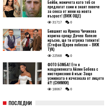
Бейби, момичета като теб се
предлагат сами и знаят повече
за секса от жени на моята
възраст! (ВИЖ ОЩЕ)
31717
0
Бившият на Ирмена Чичикова
изригна срещу Дочев: Копеле
мръсно, ще ти отрежа топките!
(Стефан Щерев побесня – ВИЖ
ТУК)
22568
0
ФОТО БОМБА!! Ето я
младоженката Айлин Бобева с
мистериозния й мъж: Защо
усмивката е изчезнала от лицето
й?! (СНИМКИ)
18067
0
ПОСЛЕДНИ