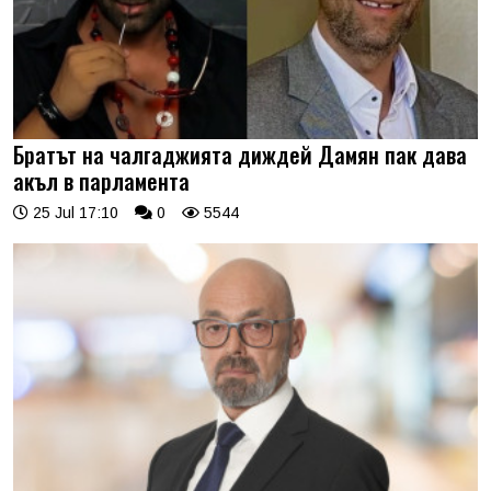
Братът на чалгаджията диждей Дамян пак дава
акъл в парламента
25 Jul 17:10
0
5544