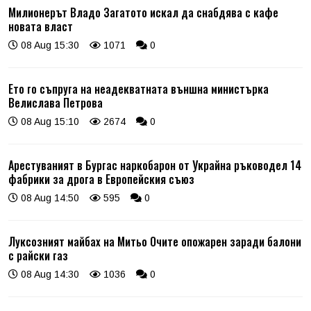
Милионерът Владо Загатото искал да снабдява с кафе
новата власт
08 Aug 15:30
1071
0
Ето го съпруга на неадекватната външна министърка
Велислава Петрова
08 Aug 15:10
2674
0
Арестуваният в Бургас наркобарон от Украйна ръководел 14
фабрики за дрога в Европейския съюз
08 Aug 14:50
595
0
Луксозният майбах на Митьо Очите опожарен заради балони
с райски газ
08 Aug 14:30
1036
0