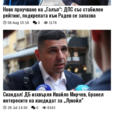
Ново проучване на „Галъп“: ДПС със стабилен
рейтинг, подкрепата към Радев се запазва
06 Aug 15:18
0
1176
Скандал! ДБ изхвърля Ивайло Мирчев, бранел
интересите на кандидат за „Лукойл”
28 Jul 14:30
0
8162