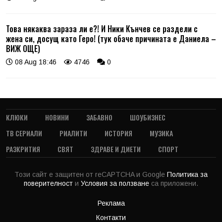
Това някаква зараза ли е?! И Ники Кънчев се раздели с
жена си, досущ като Геро! (тук обаче причината е Даниела –
ВИЖ ОЩЕ)
08 Aug 18:46
4746
0
КЛЮКИ
НОВИНИ
ЗАБАВНО
ШОУБИЗНЕС
ТВ СЕРИАЛИ
РИАЛИТИ
ИСТОРИЯ
МУЗИКА
РАЗКРИТИЯ
СВЯТ
ЗДРАВЕ И ДИЕТИ
СПОРТ
Този сайт е защитен от reCAPTCHA и Google
Политика за
поверителност
и
Условия за ползване
са приложени.
Реклама
Контакти