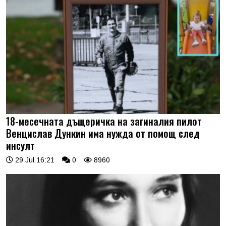
18-месечната дъщеричка на загиналия пилот
Венцислав Дункин има нужда от помощ след
инсулт
29 Jul 16:21
0
8960