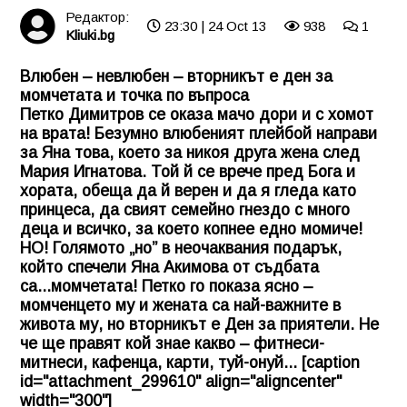
Редактор:
23:30 | 24 Oct 13
938
1
Kliuki.bg
Влюбен – невлюбен – вторникът е ден за
момчетата и точка по въпроса
Петко Димитров се оказа мачо дори и с хомот
на врата! Безумно влюбеният плейбой направи
за Яна това, което за никоя друга жена след
Мария Игнатова. Той й се врече пред Бога и
хората, обеща да й верен и да я гледа като
принцеса, да свият семейно гнездо с много
деца и всичко, за което копнее едно момиче!
НО! Голямото „но” в неочаквания подарък,
който спечели Яна Акимова от съдбата
са...момчетата! Петко го показа ясно –
момченцето му и жената са най-важните в
живота му, но вторникът е Ден за приятели. Не
че ще правят кой знае какво – фитнеси-
митнеси, кафенца, карти, туй-онуй... [caption
id="attachment_299610" align="aligncenter"
width="300"]