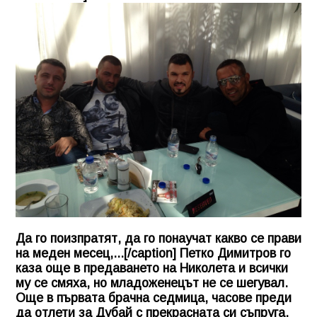
Да го поизпратят, да го понаучат какво се прави
на меден месец,...[/caption] Петко Димитров го
каза още в предаването на Николета и всички
му се смяха, но младоженецът не се шегувал.
Още в първата брачна седмица, часове преди
да отлети за Дубай с прекрасната си съпруга,