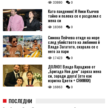
33880
0
Като пандемия! И Ники Кънчев
тайно и полека се е разделил с
жена си
18368
0
Симона Пейчева отиде на море
след убийството на любимия й
Владо Загатото, скарала се с
него за пари
17423
0
ДОЛНО!! Владо Караджов от
„Бригада Нов дом“ заряза жена
си, заради друга! (ето как
изригна Цвети + СНИМКИ)
16863
0
ПОСЛЕДНИ