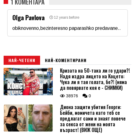
1 КОМЕНТАРА
Olga Pavlova
12 years before
obiknovenno,bezinteresno paparashko predavane..
Име
*
Email
НАЙ-ЧЕТЕНИ
НАЙ-КОМЕНТИРАНИ
Кризата на 50-така ли го удари?!
Надя издра лицето на Коцето:
Коментар
*
Чука ли я тая голата, бе?! (няма
да повярвате коя е - СНИМКИ)
38976
0
Диона защити убития Георги:
Бейби, момичета като теб се
предлагат сами и знаят повече
за секса от жени на моята
възраст! (ВИЖ ОЩЕ)