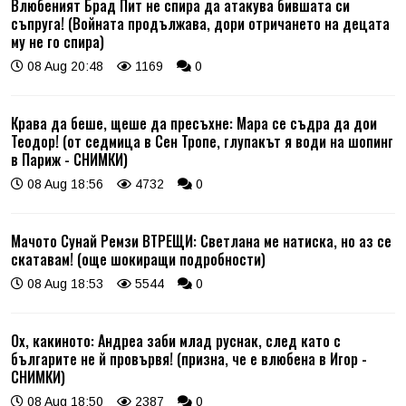
Влюбеният Брад Пит не спира да атакува бившата си
съпруга! (Войната продължава, дори отричането на децата
му не го спира)
08 Aug 20:48
1169
0
Крава да беше, щеше да пресъхне: Мара се съдра да дои
Теодор! (от седмица в Сен Тропе, глупакът я води на шопинг
в Париж - СНИМКИ)
08 Aug 18:56
4732
0
Мачото Сунай Ремзи ВТРЕЩИ: Светлана ме натиска, но аз се
скатавам! (още шокиращи подробности)
08 Aug 18:53
5544
0
Ох, какиното: Андреа заби млад руснак, след като с
българите не й провървя! (призна, че е влюбена в Игор -
СНИМКИ)
08 Aug 18:50
2387
0