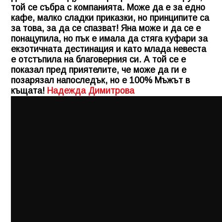
той се събра с компанията. Може да е за едно
кафе, малко сладки приказки, но принципите са
за това, за да се спазват! Яна може и да се е
понацупила, но пък е имала да стяга куфари за
екзотичната дестинация и като млада невеста
е отстъпила на благоверния си. А той се е
показал пред приятелите, че може да ги е
позарязал напоследък, но е 100% Мъжът в
къщата!
Надежда Димитрова