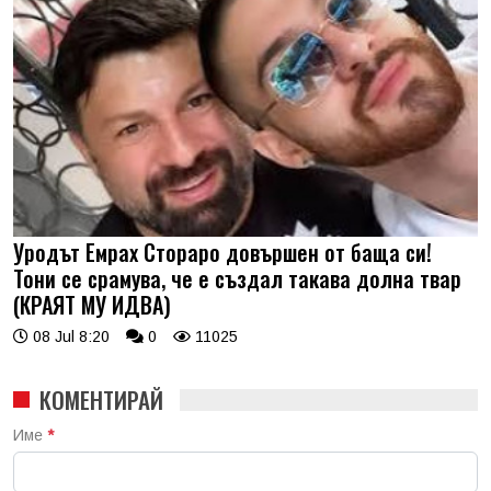
Уродът Емрах Стораро довършен от баща си!
Тони се срамува, че е създал такава долна твар
(КРАЯТ МУ ИДВА)
08 Jul 8:20
0
11025
КОМЕНТИРАЙ
Име
*