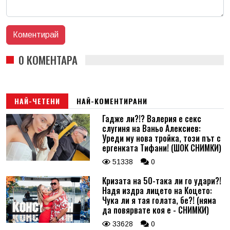
0 КОМЕНТАРА
НАЙ-ЧЕТЕНИ
НАЙ-КОМЕНТИРАНИ
Гадже ли?!? Валерия е секс
слугиня на Ваньо Алексиев:
Уреди му нова тройка, този път с
ергенката Тифани! (ШОК СНИМКИ)
51338
0
Кризата на 50-така ли го удари?!
Надя издра лицето на Коцето:
Чука ли я тая голата, бе?! (няма
да повярвате коя е - СНИМКИ)
33628
0