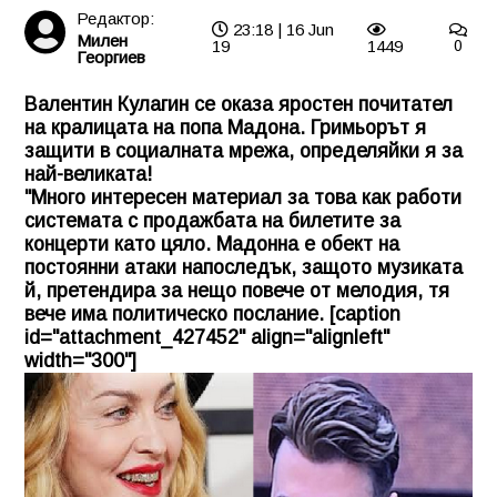
Редактор:
23:18 | 16 Jun
Милен
19
1449
0
Георгиев
Валентин Кулагин се оказа яростен почитател
на кралицата на попа Мадона. Гримьорът я
защити в социалната мрежа, определяйки я за
най-великата!
"Много интересен материал за това как работи
системата с продажбата на билетите за
концерти като цяло. Мадонна е обект на
постоянни атаки напоследък, защото музиката
й, претендира за нещо повече от мелодия, тя
вече има политическо послание. [caption
id="attachment_427452" align="alignleft"
width="300"]