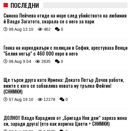
ПОСЛЕДНИ
Симона Пейчева отиде на море след убийството на любимия
й Владо Загатото, скарала се с него за пари
08 Aug 13:10
462
0
Гонка на наркодилъри с полицаи в София, арестуваха Венци
"Белия негър" с 460 000 евро в него
08 Aug 9:04
2835
0
Ще търси друга като Ирмена: Докато Петър Дочев работи,
вижте с кого се забавлява новата му тръпка Фейгин!
(СНИМКИ)
07 Aug 19:10
12278
0
ДОЛНО!! Владо Караджов от „Бригада Нов дом“ заряза жена
си, заради друга! (ето как изригна Цвети + СНИМКИ)