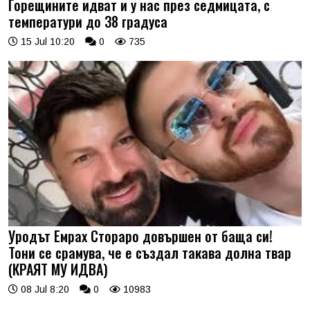
Горещините идват и у нас през седмицата, с
температури до 38 градуса
15 Jul 10:20
0
735
Уродът Емрах Стораро довършен от баща си!
Тони се срамува, че е създал такава долна твар
(КРАЯТ МУ ИДВА)
08 Jul 8:20
0
10983