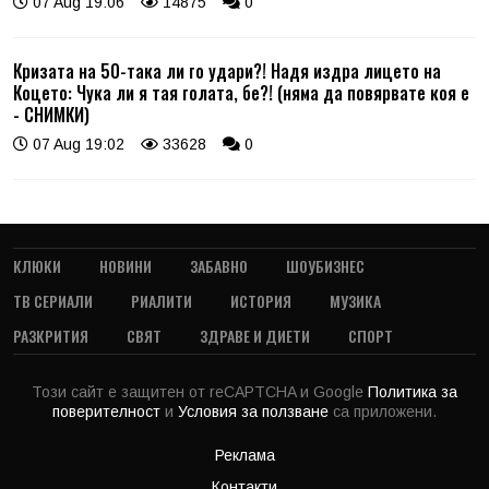
07 Aug 19:06
14875
0
Кризата на 50-така ли го удари?! Надя издра лицето на
Коцето: Чука ли я тая голата, бе?! (няма да повярвате коя е
- СНИМКИ)
07 Aug 19:02
33628
0
КЛЮКИ
НОВИНИ
ЗАБАВНО
ШОУБИЗНЕС
ТВ СЕРИАЛИ
РИАЛИТИ
ИСТОРИЯ
МУЗИКА
РАЗКРИТИЯ
СВЯТ
ЗДРАВЕ И ДИЕТИ
СПОРТ
Този сайт е защитен от reCAPTCHA и Google
Политика за
поверителност
и
Условия за ползване
са приложени.
Реклама
Контакти