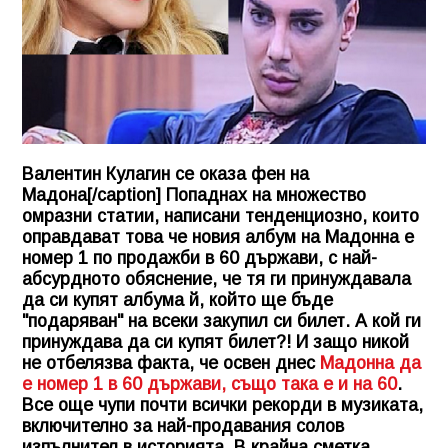
Валентин Кулагин се оказа фен на
Мадона[/caption] Попаднах на множество
омразни статии, написани тенденциозно, които
оправдават това че новия албум на Мадонна е
номер 1 по продажби в 60 държави, с най-
абсурдното обяснение, че тя ги принуждавала
да си купят албума й, който ще бъде
"подаряван" на всеки закупил си билет. А кой ги
принуждава да си купят билет?! И защо никой
не отбелязва факта, че освен днес
Мадонна да
е номер 1 в 60 държави, също така е и на 60
.
Все още чупи почти всички рекорди в музиката,
включително за най-продавания солов
изпълнител в историята. В крайна сметка