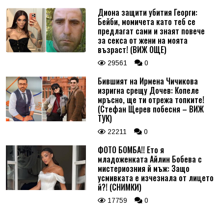
Диона защити убития Георги:
Бейби, момичета като теб се
предлагат сами и знаят повече
за секса от жени на моята
възраст! (ВИЖ ОЩЕ)
29561
0
Бившият на Ирмена Чичикова
изригна срещу Дочев: Копеле
мръсно, ще ти отрежа топките!
(Стефан Щерев побесня – ВИЖ
ТУК)
22211
0
ФОТО БОМБА!! Ето я
младоженката Айлин Бобева с
мистериозния й мъж: Защо
усмивката е изчезнала от лицето
й?! (СНИМКИ)
17759
0