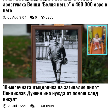
арестуваха Венци "Белия негър" с 460 000 евро в
него
08 Aug 9:04
0
3255
18-месечната дъщеричка на загиналия пилот
Венцислав Дункин има нужда от помощ след
инсулт
29 Jul 16:21
0
8939