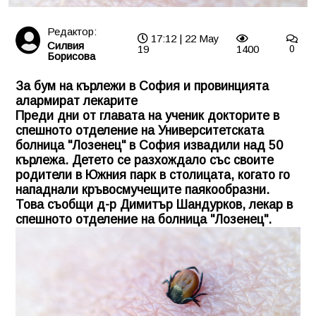
Редактор:
17:12 | 22 May
Силвия
19
1400
0
Борисова
За бум на кърлежи в София и провинцията
алармират лекарите
Преди дни от главата на ученик докторите в
спешното отделение на Университетската
болница "Лозенец" в София извадили над 50
кърлежа. Детето се разхождало със своите
родители в Южния парк в столицата, когато го
нападнали кръвосмучещите паякообразни.
Това съобщи д-р Димитър Шандурков, лекар в
спешното отделение на болница "Лозенец".