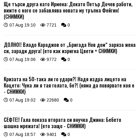
Ще търси друга като Ирмена: Докато Петър Дочев работи,
вижте с кого се забавлява новата му тръпка Фейгин!
(СНИМКИ)
07 Aug 19:10
7721
0
ДОЛНО!! Владо Караджов от „Бригада Нов дом“ заряза жена
си, заради друга! (ето как изригна Цвети + СНИМКИ)
07 Aug 19:06
9772
0
Кризата на 50-така ли го удари?! Надя издра лицето на
Коцето: Чука ли я тая голата, бе?! (няма да повярвате коя е
- СНИМКИ)
07 Aug 19:02
22680
0
СЕФТЕ!! Гала показа втората си внучка Джина: Бебето
шашна мрежата! (ето защо - СНИМКИ)
07 Aug 18:57
9401
0