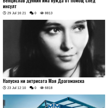
Венцислав Дункин има нужда от помощ след
инсулт
29 Jul 16:21
0
8813
Напусна ни актрисата Мая Драгоманска
23 Jul 12:10
0
6818