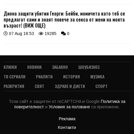
Диона защити убития Георги: Бейби, момичета като теб се
предлагат сами и знаят повече за секса от жени на моята
възраст! (ВИЖ ОЩЕ)
07 Aug 18:53
19285
0
КЛЮКИ
НОВИНИ
ЗАБАВНО
ШОУБИЗНЕС
ТВ СЕРИАЛИ
РИАЛИТИ
ИСТОРИЯ
МУЗИКА
РАЗКРИТИЯ
СВЯТ
ЗДРАВЕ И ДИЕТИ
СПОРТ
Този сайт е защитен от reCAPTCHA и Google
Политика за
поверителност
и
Условия за ползване
са приложени.
Реклама
Контакти