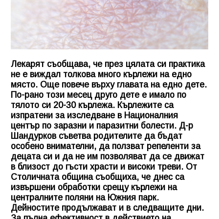
Лекарят съобщава, че през цялата си практика
не е виждал толкова много кърлежи на едно
място. Още повече върху главата на едно дете.
По-рано този месец друго дете е имало по
тялото си 20-30 кърлежа. Кърлежите са
изпратени за изследване в Националния
център по заразни и паразитни болести. Д-р
Шандурков съветва родителите да бъдат
особено внимателни, да ползват репеленти за
децата си и да не им позволяват да се движат
в близост до гъсти храсти и високи треви. От
Столичната община съобщиха, че днес са
извършени обработки срещу кърлежи на
централните поляни на Южния парк.
Дейностите продължават и в следващите дни.
За пълна ефективност в действието на