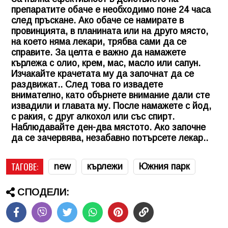
препаратите обаче е необходимо поне 24 часа
след пръскане. Ако обаче се намирате в
провинцията, в планината или на друго място,
на което няма лекари, трябва сами да се
справите. За целта е важно да намажете
кърлежа с олио, крем, мас, масло или сапун.
Изчакайте крачетата му да започнат да се
раздвижат.. След това го извадете
внимателно, като обърнете внимание дали сте
извадили и главата му. После намажете с йод,
с ракия, с друг алкохол или със спирт.
Наблюдавайте ден-два мястото. Ако започне
да се зачервява, незабавно потърсете лекар..
ТАГОВЕ:
new
кърлежи
Южния парк
СПОДЕЛИ: