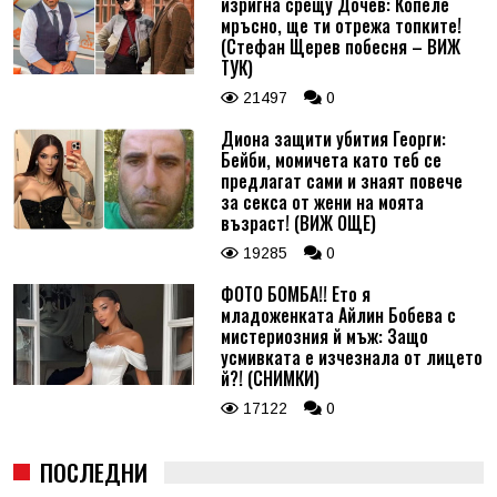
изригна срещу Дочев: Копеле
мръсно, ще ти отрежа топките!
(Стефан Щерев побесня – ВИЖ
ТУК)
21497
0
Диона защити убития Георги:
Бейби, момичета като теб се
предлагат сами и знаят повече
за секса от жени на моята
възраст! (ВИЖ ОЩЕ)
19285
0
ФОТО БОМБА!! Ето я
младоженката Айлин Бобева с
мистериозния й мъж: Защо
усмивката е изчезнала от лицето
й?! (СНИМКИ)
17122
0
ПОСЛЕДНИ