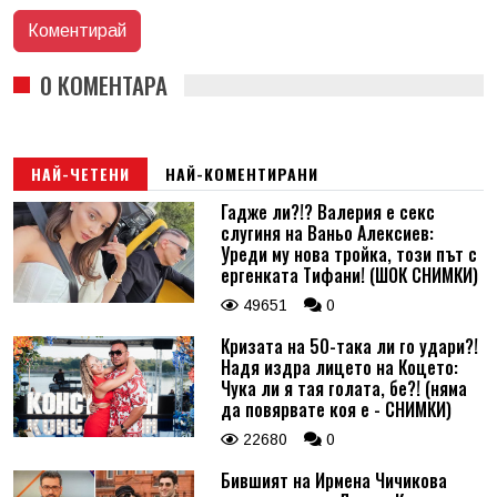
0 КОМЕНТАРА
НАЙ-ЧЕТЕНИ
НАЙ-КОМЕНТИРАНИ
Гадже ли?!? Валерия е секс
слугиня на Ваньо Алексиев:
Уреди му нова тройка, този път с
ергенката Тифани! (ШОК СНИМКИ)
49651
0
Кризата на 50-така ли го удари?!
Надя издра лицето на Коцето:
Чука ли я тая голата, бе?! (няма
да повярвате коя е - СНИМКИ)
22680
0
Бившият на Ирмена Чичикова