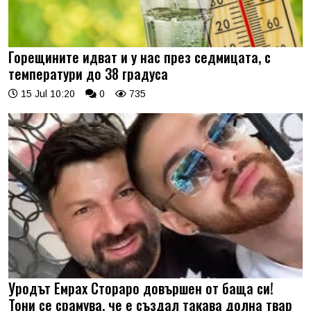
Горещините идват и у нас през седмицата, с
температури до 38 градуса
15 Jul 10:20
0
735
Уродът Емрах Стораро довършен от баща си!
Тони се срамува, че е създал такава долна твар