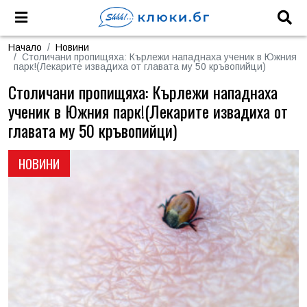
Начало
Новини
Столичани пропищяха: Кърлежи нападнаха ученик в Южния
парк!(Лекарите извадиха от главата му 50 кръвопийци)
Столичани пропищяха: Кърлежи нападнаха
ученик в Южния парк!(Лекарите извадиха от
главата му 50 кръвопийци)
НОВИНИ