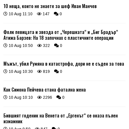
10 неща, които не знаете за шеф Иван Манчев
10 Aug 11:10
147
0
Фолк певицата и звезда от „Черешката“ и „Биг Брадър“
Атижа Барзев: На 18 започнах с пластичните операции
10 Aug 10:50
322
0
Мъжът, убил Румяна в катастрофа, дори не е съден за това
10 Aug 10:30
819
0
Как Симона Пейчева стана фатална жена
10 Aug 10:10
2296
0
Бившият годеник на Венета от „Ергенът“ се оказа пълен
измамник