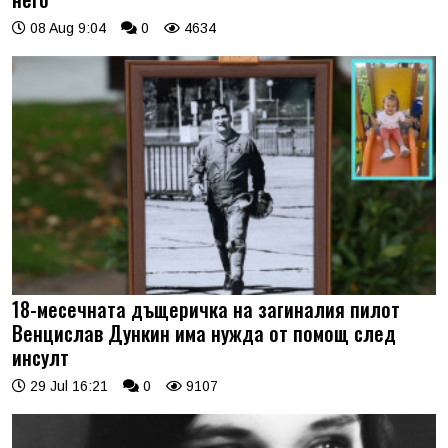
08 Aug 9:04
0
4634
18-месечната дъщеричка на загиналия пилот
Венцислав Дункин има нужда от помощ след
инсулт
29 Jul 16:21
0
9107