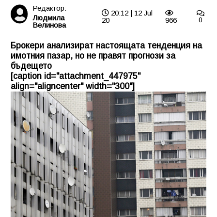
Редактор:
20:12 | 12 Jul
Людмила
20
966
0
Велинова
Брокери анализират настоящата тенденция на
имотния пазар, но не правят прогнози за
бъдещето
[caption id="attachment_447975"
align="aligncenter" width="300"]