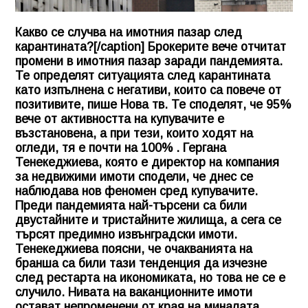
Какво се случва на имотния пазар след
карантината?[/caption] Брокерите вече отчитат
промени в имотния пазар заради пандемията.
Те определят ситуацията след карантината
като изпълнена с негативи, които са повече от
позитивите, пише Нова тв. Те споделят, че 95%
вече от активността на купувачите е
възстановена, а при тези, които ходят на
огледи, тя е почти на 100% . Гергана
Тенекеджиева, която е директор на компания
за недвижими имоти сподели, че днес се
наблюдава нов феномен сред купувачите.
Преди пандемията най-търсени са били
двустайните и тристайните жилища, а сега се
търсят предимно извънградски имоти.
Тенекеджиева поясни, че очакванията на
бранша са били тази тенденция да изчезне
след рестарта на икономиката, но това не се е
случило. Нивата на ваканционните имоти
остават непроменени от края на миналата