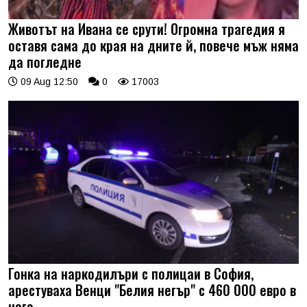
Животът на Ивана се срути! Огромна трагедия я
оставя сама до края на дните й, повече мъж няма
да погледне
09 Aug 12:50
0
17003
Гонка на наркодилъри с полицаи в София,
арестуваха Венци "Белия негър" с 460 000 евро в
него