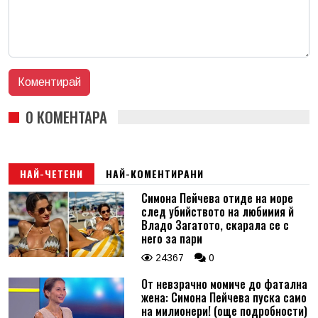
0 КОМЕНТАРА
НАЙ-ЧЕТЕНИ
НАЙ-КОМЕНТИРАНИ
Симона Пейчева отиде на море
след убийството на любимия й
Владо Загатото, скарала се с
него за пари
24367
0
От невзрачно момиче до фатална
жена: Симона Пейчева пуска само
на милионери! (още подробности)