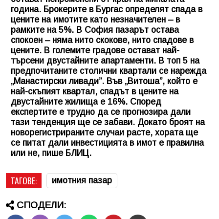
година. Брокерите в Бургас определят спада в
цените на имотите като незначителен – в
рамките на 5%. В София пазарът остава
спокоен – няма нито скокове, нито спадове в
цените. В големите градове остават най-
търсени двустайните апартаменти. В топ 5 на
предпочитаните столични квартали се нарежда
„Манастирски ливади”. Във „Витоша”, който е
най-скъпият квартал, спадът в цените на
двустайните жилища е 16%. Според
експертите е трудно да се прогнозира дали
тази тенденция ще се забави. Докато броят на
новорегистрираните случаи расте, хората ще
се питат дали инвестицията в имот е правилна
или не, пише БЛИЦ.
ТАГОВЕ:
имотния пазар
СПОДЕЛИ: