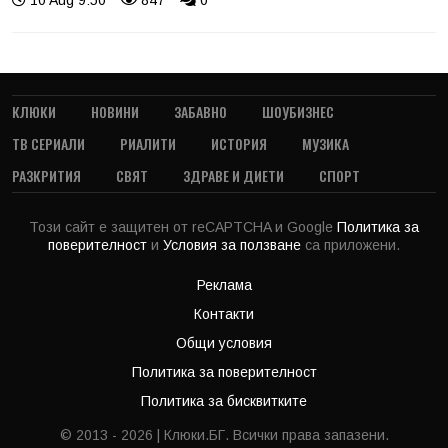
10 Aug 9:50
847
0
КЛЮКИ
НОВИНИ
ЗАБАВНО
ШОУБИЗНЕС
ТВ СЕРИАЛИ
РИАЛИТИ
ИСТОРИЯ
МУЗИКА
РАЗКРИТИЯ
СВЯТ
ЗДРАВЕ И ДИЕТИ
СПОРТ
Този сайт е защитен от reCAPTCHA и Google
Политика за
поверителност
и
Условия за ползване
са приложени.
Реклама
Контакти
Общи условия
Политика за поверителност
Политика за бисквитките
© 2013 - 2026 | Клюки.БГ. Всички права запазени.