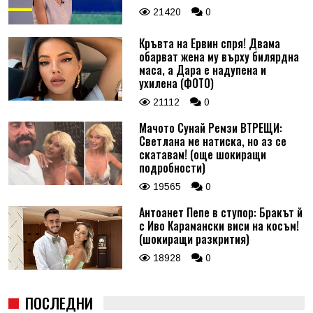
21420
0
Кръвта на Ервин спря! Двама
обарват жена му върху билярдна
маса, а Дара е надупена и
ухилена (ФОТО)
21112
0
Мачото Сунай Ремзи ВТРЕЩИ:
Светлана ме натиска, но аз се
скатавам! (още шокиращи
подробности)
19565
0
Антоанет Пепе в ступор: Бракът й
с Иво Карамански виси на косъм!
(шокиращи разкрития)
18928
0
ПОСЛЕДНИ