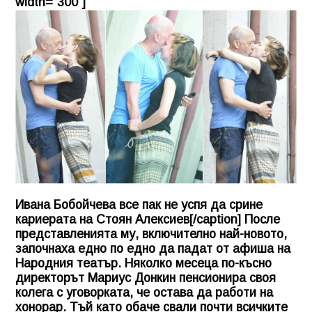
width="300"]
Ивана Бобойчева все пак не успя да срине
кариерата на Стоян Алексиев[/caption] После
представленията му, включително най-новото,
започнаха едно по едно да падат от афиша на
Народния театър. Няколко месеца по-късно
директорът Мариус Донкин пенсионира своя
колега с уговорката, че остава да работи на
хонорар. Тъй като обаче свали почти всичките