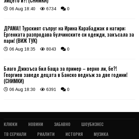
лицето й?! (СНИМКИ)
06 Aug 18:40
6734
0
ДРАМА!! Турският съпруг на Ирина Карабаджак я натири:
Ергенката разпродава булчинските си одежди, закъсала за
пари! (ВИЖ ТУК)
06 Aug 18:35
8043
0
Благо Джизъса бил баща за пример – верно ли, бе?!
Георгиев заведе децата в Банско веднъж за две години!
(СНИМКИ)
06 Aug 18:30
6391
0
КЛЮКИ
НОВИНИ
ЗАБАВНО
ШОУБИЗНЕС
ТВ СЕРИАЛИ
РИАЛИТИ
ИСТОРИЯ
МУЗИКА