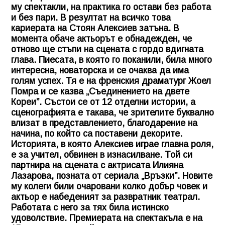
му спектакли, на практика го остави без работа
и без пари. В резултат на всичко това
кариерата на Стоян Алексиев затъна. В
момента обаче актьорът е обнадежден, че
отново ще стъпи на сцената с гордо вдигната
глава. Пиесата, в която го поканили, била много
интересна, новаторска и се очаква да има
голям успех. Тя е на френския драматург Жоел
Помра и се казва „Съединението на двете
Кореи”. Състои се от 12 отделни истории, а
сценографията е такава, че зрителите буквално
влизат в представлението, благодарение на
начина, по който са поставени декорите.
Историята, в която Алексиев играе главна роля,
е за учител, обвинен в изнасилване. Той си
партнира на сцената с актрисата Илияна
Лазарова, позната от сериала „Връзки”. Новите
му колеги били очаровани колко добър човек и
актьор е набеденият за развратник театрал.
Работата с него за тях била истинско
удоволствие. Премиерата на спектакъла е на