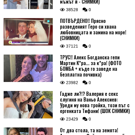
мъжът й - СНИМКИ)
38528
0
ПОТВЪРДЕНО!! Прясно
разведеният Геро си хвана
любовницата и замина на море!
(СНИМКИ)
37121
0
ТРУС!! Алекс Богданска гепи
Мартин К*ра... за к*ра! (ФОТО
БОМБА + къде го заведе на
безплатна почивка)
23982
0
Гадже ли?!? Валерия е секс
слугиня на Ваньо Алексиев:
Уреди му нова тройка, този път с
ергенката Тифани! (ШОК СНИМКИ)
23429
0
От два стола, та на земята!