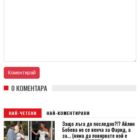
0 КОМЕНТАРА
НАЙ-ЧЕТЕНИ
НАЙ-КОМЕНТИРАНИ
Защо лъга до последно?!? Айлин
Бобева не се венча за Фарид, а
за... (няма да повярвате кой е