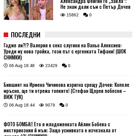
Александра Фейгин го „закла“:
Не знам дали съм с Петър Дочев
15862
0
ПОСЛЕДНИ
Гадже ли?!? Валерия е секс слугиня на Ваньо Алексиев:
Уреди му нова тройка, този път с ергенката Тифани! (ШОК
СНИМКИ)
06 Aug 18:48
23429
0
Бившият на Ирмена Чичикова изригна срещу Дочев: Копеле
мръсно, ще ти отрежа топките! (Стефан Щерев побесня –
ВИЖ ТУК)
06 Aug 18:44
9079
0
ФОТО БОМБА!! Ето я младоженката Айлин Бобева с
мистериозния й мъж: Защо усмивката е изчезнала от