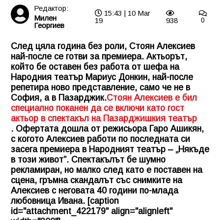
Редактор:
15:43 | 10 Mar
Милен
19
938
0
Георгиев
След цяла година без роли, Стоян Алексиев
най-после се готви за премиера. Актьорът,
който бе оставен без работа от шефа на
Народния театър Мариус Донкин, най-после
репетира ново представление, само че не в
София, а в Пазарджик.
Стоян Алексиев е бил
специално поканен да се включи като гост
актьор в спектакъл на Пазарджишкия театър
. Офертата дошла от режисьора Гаро Ашикян,
с когото Алексиев работи по последната си
засега премиера в Народният театър – „Някъде
в този живот”. Спектакълът бе шумно
рекламиран, но малко след като е поставен на
сцена, гръмна скандалът със снимките на
Алексиев с неговата 40 години по-млада
любовница Ивана. [caption
id="attachment_422179" align="alignleft"