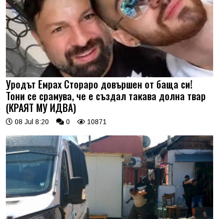
Уродът Емрах Стораро довършен от баща си!
Тони се срамува, че е създал такава долна твар
(КРАЯТ МУ ИДВА)
08 Jul 8:20
0
10871