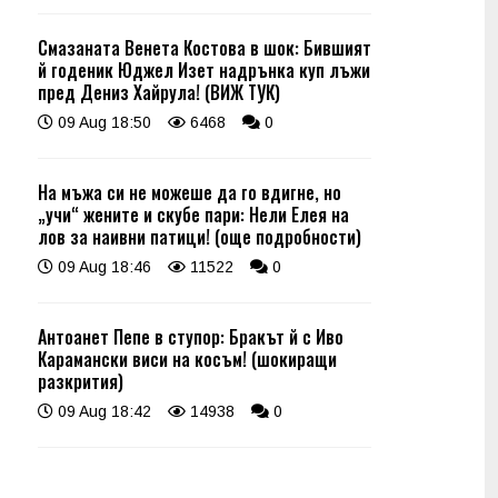
Смазаната Венета Костова в шок: Бившият
й годеник Юджел Изет надрънка куп лъжи
пред Дениз Хайрула! (ВИЖ ТУК)
09 Aug 18:50
6468
0
На мъжа си не можеше да го вдигне, но
„учи“ жените и скубе пари: Нели Елея на
лов за наивни патици! (още подробности)
09 Aug 18:46
11522
0
Антоанет Пепе в ступор: Бракът й с Иво
Карамански виси на косъм! (шокиращи
разкрития)
09 Aug 18:42
14938
0