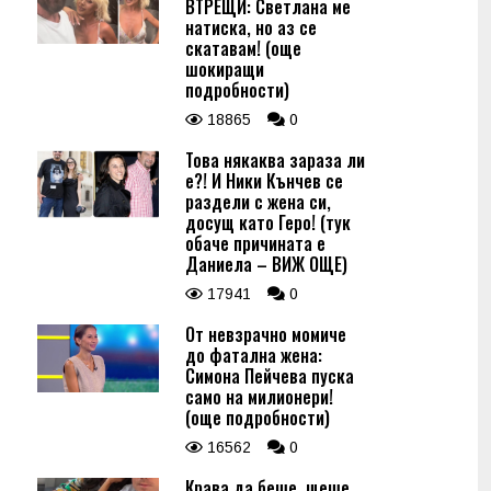
ВТРЕЩИ: Светлана ме
натиска, но аз се
скатавам! (още
шокиращи
подробности)
18865
0
Това някаква зараза ли
е?! И Ники Кънчев се
раздели с жена си,
досущ като Геро! (тук
обаче причината е
Даниела – ВИЖ ОЩЕ)
17941
0
От невзрачно момиче
до фатална жена:
Симона Пейчева пуска
само на милионери!
(още подробности)
16562
0
Крава да беше, щеше