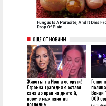
Fungus Is A Parasite, And It Dies F
Drop Of Plain...
ОЩЕ ОТ НОВИНИ
Животът на Ивана се срути!
Гонка 
Огромна трагедия я оставя
полица
сама до края на дните й,
Венци 
повече мъж няма да
000 евр
погледне
08 Aug