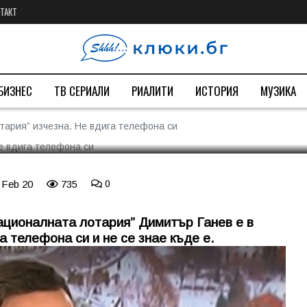
ТАКТ
ната лотария” изчезна. Не
БИЗНЕС
ТВ СЕРИАЛИ
РИАЛИТИ
ИСТОРИЯ
МУЗИКА
ария” изчезна. Не вдига телефона си
 Feb 20
735
0
ационалната лотария” Димитър Ганев е в
а телефона си и не се знае къде е.