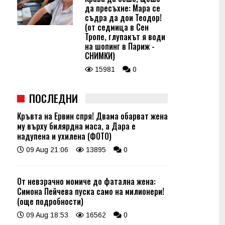
да пресъхне: Мара се
съдра да дои Теодор!
(от седмица в Сен
Тропе, глупакът я води
на шопинг в Париж -
СНИМКИ)
15981
0
ПОСЛЕДНИ
Кръвта на Ервин спря! Двама обарват жена
му върху билярдна маса, а Дара е
надупена и ухилена (ФОТО)
09 Aug 21:06
13895
0
От невзрачно момиче до фатална жена:
Симона Пейчева пуска само на милионери!
(още подробности)
09 Aug 18:53
16562
0