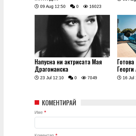
09 Aug 12:50
0
16023
Напусна ни актрисата Мая
Готова
Драгоманска
Георги 
23 Jul 12:10
0
7049
16 Jul 
КОМЕНТИРАЙ
Име
*
Коментар
*