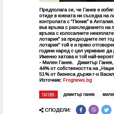
Предполага се, че Ганев е избя
отиде в южната ни съседка на ла
контролата с "Пюник" в Антали
във връзка с разследването на
връзка с колосалните неизплат
лотария" за предходните пет г
лотария" той е и пряко отговор
години наред с цел укриване д
Именно затова и той най-вероят
- Милен Ганев. Димитър Ганев,
44% от собствеността на „Наци
51% от бизнеса държи г-н Васил 
Източник:
Frognews.bg
ТАГОВЕ:
димитър ганев
миле
СПОДЕЛИ: