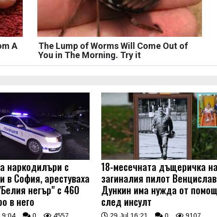
rom A
The Lump of Worms Will Come Out of
You in The Morning. Try it
на наркодилъри с
18-месечната дъщеричка н
и в София, арестуваха
загиналия пилот Венцислав
"Белия негър" с 460
Дункин има нужда от помо
о в него
след инсулт
 9:04
0
4557
29 Jul 16:21
0
9107