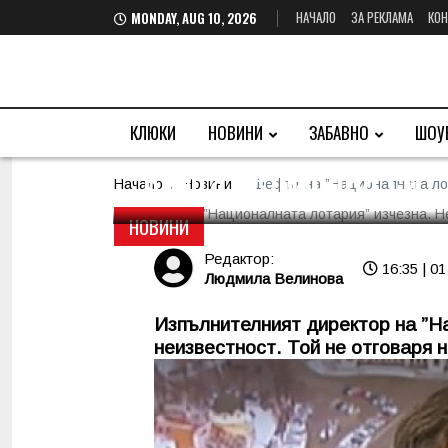
НАЧАЛО
ЗА РЕКЛАМА
КОН
MONDAY, AUG 10, 2026
Шефът на ”Национал
КЛЮКИ
НОВИНИ
ЗАБАВНО
ШОУ
вдига телефона си
Начало
Новини
Шефът на ”Националната лот
НОВИНИ
Редактор:
16:35 | 01
Людмила Велинова
Изпълнителният директор на ”Н
неизвестност. Той не отговаря н