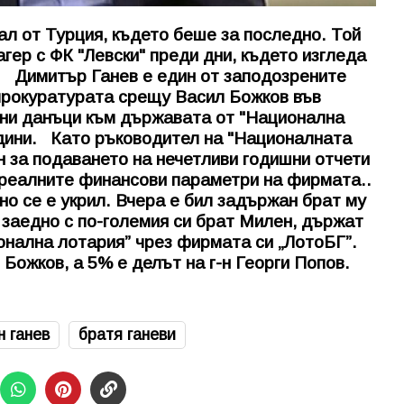
гал от Турция, където беше за последно. Той
гер с ФК "Левски" преди дни, където изгледа
я. Димитър Ганев е един от заподозрените
 прокуратурата срещу Васил Божков във
ени данъци към държавата от "Национална
одини. Като ръководител на "Националната
ен за подаването на нечетливи годишни отчети
а реалните финансови параметри на фирмата..
но се е укрил. Вчера е бил задържан брат му
 заедно с по-големия си брат Милен, държат
онална лотария” чрез фирмата си „ЛотоБГ”.
Божков, а 5% е делът на г-н Георги Попов.
н ганев
братя ганеви