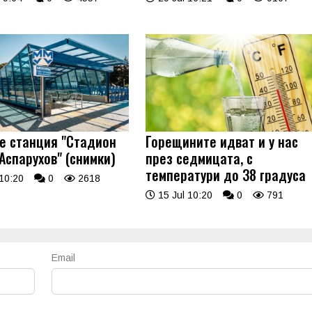
 е станция "Стадион
Горещините идват и у нас
Аспарухов" (снимки)
през седмицата, с
температури до 38 градуса
10:20
0
2618
15 Jul 10:20
0
791
Email