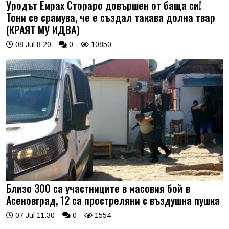
Уродът Емрах Стораро довършен от баща си!
Тони се срамува, че е създал такава долна твар
(КРАЯТ МУ ИДВА)
08 Jul 8:20
0
10850
Близо 300 са участниците в масовия бой в
Асеновград, 12 са простреляни с въздушна пушка
07 Jul 11:30
0
1554