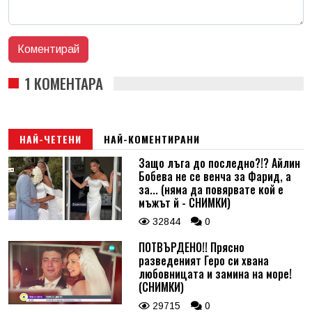
1 КОМЕНТАРА
НАЙ-ЧЕТЕНИ
НАЙ-КОМЕНТИРАНИ
Защо лъга до последно?!? Айлин
Бобева не се венча за Фарид, а
за... (няма да повярвате кой е
мъжът й - СНИМКИ)
32844
0
ПОТВЪРДЕНО!! Прясно
разведеният Геро си хвана
любовницата и замина на море!
(СНИМКИ)
29715
0