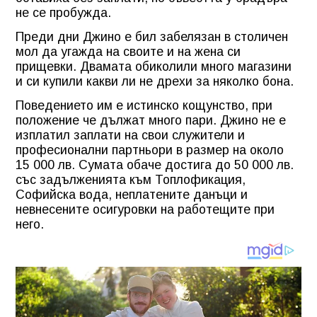
не се пробужда.
Преди дни Джино е бил забелязан в столичен
мол да угажда на своите и на жена си
прищевки. Двамата обиколили много магазини
и си купили какви ли не дрехи за няколко бона.
Поведението им е истинско кощунство, при
положение че дължат много пари. Джино не е
изплатил заплати на свои служители и
професионални партньори в размер на около
15 000 лв. Сумата обаче достига до 50 000 лв.
със задълженията към Топлофикация,
Софийска вода, неплатените данъци и
невнесените осигуровки на работещите при
него.