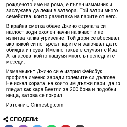
рожденото име на рома, е пълен измамник и
заслужава да лежи в затвора. Той затри много
семейства, които разчитаха на парите от него.
В крайна сметка обаче Джино с цялата си
наглост води охолен начин на живот и не
изпитва капка угризение. Той дори се вбесявал,
ако някой си потърсел парите и започвал да го
обижда и псува. Именно такъв е случаят с Ива
Атанасова, който нашумя много в последните
месеци.
Измамникът Джино си е изтрил Фейсбук
профила именно заради големите си дългове.
Не искал хората, на които им дължи пари, да го
гледат как кара Бентли за 200 бона и подобни
неща, затова се покрил.
Източник: Crimesbg.com
СПОДЕЛИ: