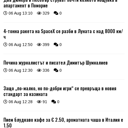
апартамент в Поморие
06 Aug 13:10
329
0
4-тонна ракета на SpaceX се разби в Луната с над 8000 км/
ч
06 Aug 12:50
399
0
Почина журналистът и писател Димитър Шумналиев
06 Aug 12:30
336
0
Защо „по-малко, но по-добри игри“ се превръща в новия
стандарт за казината
06 Aug 12:28
91
0
Пием блудкаво кафе за € 2.50, ароматната чаша в Италия е
1.50