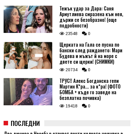
Тежък удар за Дара: Саня
Армутлиева смразена към нея,
държи се безобразно! (още
подробности)
23548
0
Щерката на Гала се пусна по
бански след раждането: Мари
Будева и мъжът й на море с
двете си щерки! (СНИМКИ)
20734
0
ТРУС!! Алекс Богданска гепи
Мартин К*ра... за к*ра! (ФОТО
БОМБА + къде го заведе на
безплатна почивка)
19418
0
ПОСЛЕДНИ
Два дюнера в Несебър струват почти колкото нощувка в