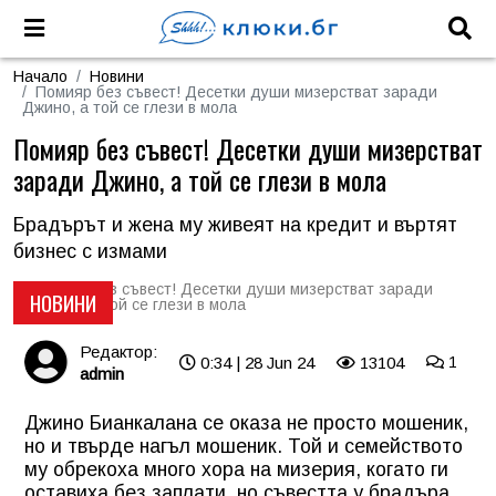
Начало
Новини
Помияр без съвест! Десетки души мизерстват заради
Джино, а той се глези в мола
Помияр без съвест! Десетки души мизерстват
заради Джино, а той се глези в мола
Брадърът и жена му живеят на кредит и въртят
бизнес с измами
НОВИНИ
Редактор:
0:34 | 28 Jun 24
13104
1
admin
Джино Бианкалана се оказа не просто мошеник,
но и твърде нагъл мошеник. Той и семейството
му обрекоха много хора на мизерия, когато ги
оставиха без заплати, но съвестта у брадъра