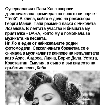
Суперпалавият Папи Ханс направи
дългоочаквана премиеран на новото си парче -
"Твой". В клипа, който е дело на режисьора
Георги Манов, Папи разменя ласки с Николета
Лозанова. В лентата участва и бившата му
приятелка - DARA, която му е помогнала за
музиката на песента.
Ни Ло е един от най-желаните родни
фотомодели. Сексапилната брюнетка се е
снимала в музикалните клипове на изпълнители
като Азис, Андреа, Лияна, Борис Дали, Устата,
Константин, Емилия, а също и във видеото на
сръбския певец Кеба.