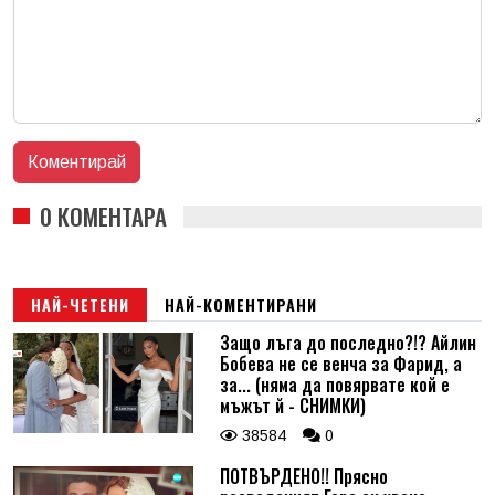
0 КОМЕНТАРА
НАЙ-ЧЕТЕНИ
НАЙ-КОМЕНТИРАНИ
Защо лъга до последно?!? Айлин
Бобева не се венча за Фарид, а
за... (няма да повярвате кой е
мъжът й - СНИМКИ)
38584
0
ПОТВЪРДЕНО!! Прясно