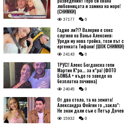
разведеният Геро си хвана
любовницата и замина на море!
(СНИМКИ)
37177
0
Гадже ли?!? Валерия е секс
слугиня на Ваньо Алексиев:
Уреди му нова тройка, този път с
ергенката Тифани! (ШОК СНИМКИ)
24143
0
ТРУС!! Алекс Богданска гепи
Мартин К*ра... за к*ра! (ФОТО
БОМБА + къде го заведе на
безплатна почивка)
24045
0
От два стола, та на земята!
Александра Фейгин го „закла“:
Не знам дали съм с Петър Дочев
15932
0