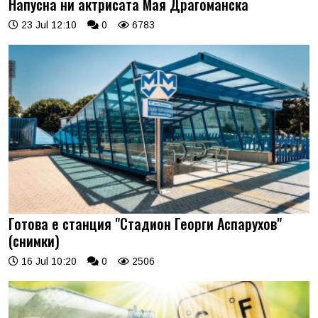
Напусна ни актрисата Мая Драгоманска
23 Jul 12:10
0
6783
Готова е станция "Стадион Георги Аспарухов"
(снимки)
16 Jul 10:20
0
2506