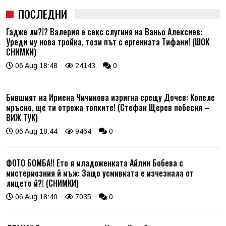
ПОСЛЕДНИ
Гадже ли?!? Валерия е секс слугиня на Ваньо Алексиев:
Уреди му нова тройка, този път с ергенката Тифани! (ШОК
СНИМКИ)
06 Aug 18:48
24143
0
Бившият на Ирмена Чичикова изригна срещу Дочев: Копеле
мръсно, ще ти отрежа топките! (Стефан Щерев побесня –
ВИЖ ТУК)
06 Aug 18:44
9464
0
ФОТО БОМБА!! Ето я младоженката Айлин Бобева с
мистериозния й мъж: Защо усмивката е изчезнала от
лицето й?! (СНИМКИ)
06 Aug 18:40
7035
0