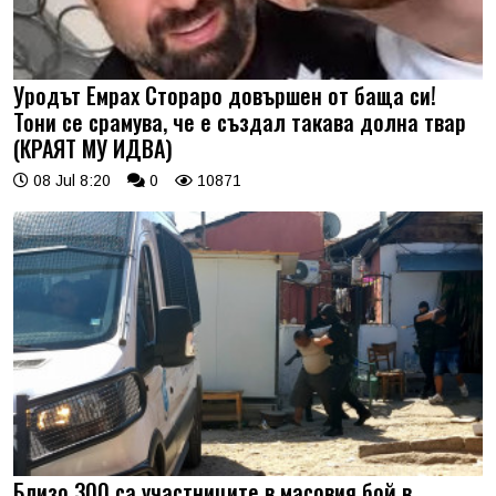
Уродът Емрах Стораро довършен от баща си!
Тони се срамува, че е създал такава долна твар
(КРАЯТ МУ ИДВА)
08 Jul 8:20
0
10871
Близо 300 са участниците в масовия бой в