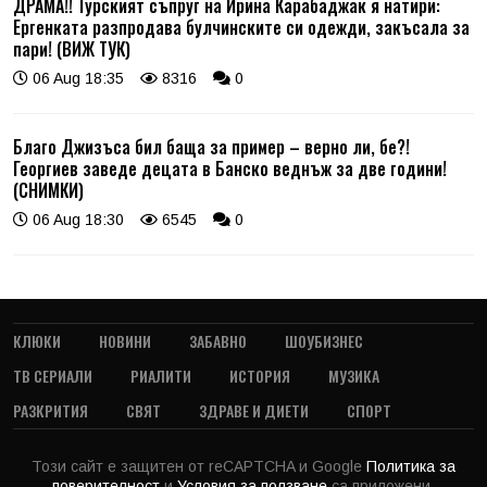
ДРАМА!! Турският съпруг на Ирина Карабаджак я натири:
Ергенката разпродава булчинските си одежди, закъсала за
пари! (ВИЖ ТУК)
06 Aug 18:35
8316
0
Благо Джизъса бил баща за пример – верно ли, бе?!
Георгиев заведе децата в Банско веднъж за две години!
(СНИМКИ)
06 Aug 18:30
6545
0
КЛЮКИ
НОВИНИ
ЗАБАВНО
ШОУБИЗНЕС
ТВ СЕРИАЛИ
РИАЛИТИ
ИСТОРИЯ
МУЗИКА
РАЗКРИТИЯ
СВЯТ
ЗДРАВЕ И ДИЕТИ
СПОРТ
Този сайт е защитен от reCAPTCHA и Google
Политика за
поверителност
и
Условия за ползване
са приложени.