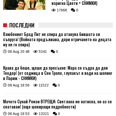
изригна Цвети + СНИМКИ)
17668
0
ПОСЛЕДНИ
Влюбеният Брад Пит не спира да атакува бившата си
съпруга! (Войната продължава, дори отричането на децата
му не го спира)
08 Aug 20:48
5341
0
Крава да беше, щеше да пресъхне: Мара се съдра да дои
Теодор! (от седмица в Сен Тропе, глупакът я води на шопинг
в Париж - СНИМКИ)
08 Aug 18:56
11522
0
Мачото Сунай Ремзи ВТРЕЩИ: Светлана ме натиска, но аз се
скатавам! (още шокиращи подробности)
08 Aug 18:53
13321
0