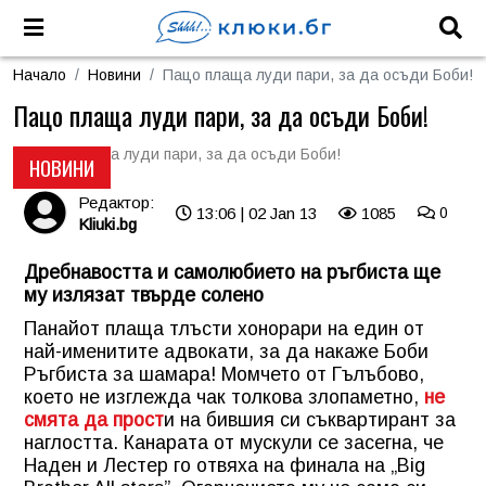
Начало
Новини
Пацо плаща луди пари, за да осъди Боби!
Пацо плаща луди пари, за да осъди Боби!
НОВИНИ
Редактор:
13:06 | 02 Jan 13
1085
0
Kliuki.bg
Дребнавостта и самолюбието на ръгбиста ще
му излязат твърде солено
Панайот плаща тлъсти хонорари на един от
най-именитите адвокати, за да накаже Боби
Ръгбиста за шамара! Момчето от Гълъбово,
което не изглежда чак толкова злопаметно,
не
смята да прост
и на бившия си съквартирант за
наглостта. Канарата от мускули се засегна, че
Наден и Лестер го отвяха на финала на „Big