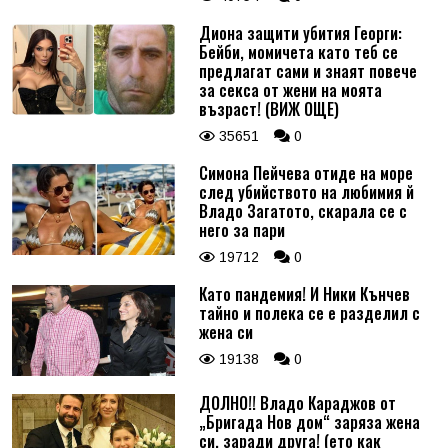
Диона защити убития Георги:
Бейби, момичета като теб се
предлагат сами и знаят повече
за секса от жени на моята
възраст! (ВИЖ ОЩЕ)
35651
0
Симона Пейчева отиде на море
след убийството на любимия й
Владо Загатото, скарала се с
него за пари
19712
0
Като пандемия! И Ники Кънчев
тайно и полека се е разделил с
жена си
19138
0
ДОЛНО!! Владо Караджов от
„Бригада Нов дом“ заряза жена
си, заради друга! (ето как