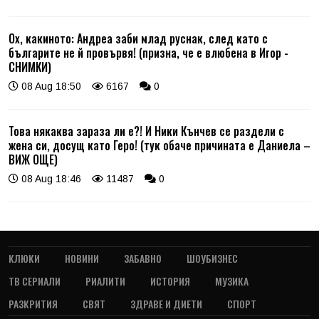
Ох, какиното: Андреа заби млад руснак, след като с
българите не й провървя! (призна, че е влюбена в Игор -
СНИМКИ)
08 Aug 18:50
6167
0
Това някаква зараза ли е?! И Ники Кънчев се раздели с
жена си, досущ като Геро! (тук обаче причината е Даниела –
ВИЖ ОЩЕ)
08 Aug 18:46
11487
0
КЛЮКИ
НОВИНИ
ЗАБАВНО
ШОУБИЗНЕС
ТВ СЕРИАЛИ
РИАЛИТИ
ИСТОРИЯ
МУЗИКА
РАЗКРИТИЯ
СВЯТ
ЗДРАВЕ И ДИЕТИ
СПОРТ