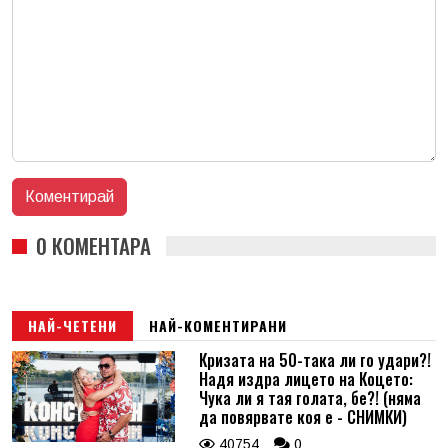
0 КОМЕНТАРА
НАЙ-ЧЕТЕНИ
НАЙ-КОМЕНТИРАНИ
Кризата на 50-така ли го удари?!
Надя издра лицето на Коцето:
Чука ли я тая голата, бе?! (няма
да повярвате коя е - СНИМКИ)
40754
0