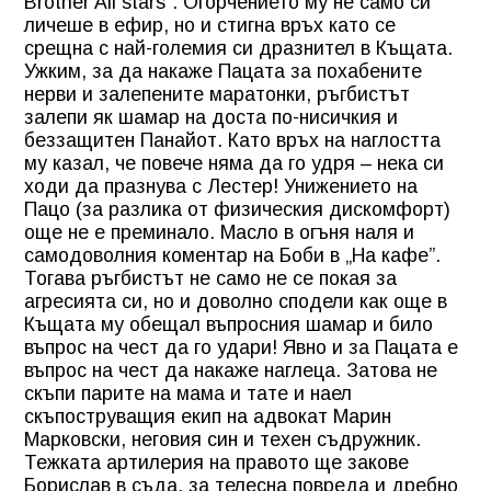
Brother All stars”. Огорчението му не само си
личеше в ефир, но и стигна връх като се
срещна с най-големия си дразнител в Къщата.
Ужким, за да накаже Пацата за похабените
нерви и залепените маратонки, ръгбистът
залепи як шамар на доста по-нисичкия и
беззащитен Панайот. Като връх на наглостта
му казал, че повече няма да го удря – нека си
ходи да празнува с Лестер! Унижението на
Пацо (за разлика от физическия дискомфорт)
още не е преминало. Масло в огъня наля и
самодоволния коментар на Боби в „На кафе”.
Тогава ръгбистът не само не се покая за
агресията си, но и доволно сподели как още в
Къщата му обещал въпросния шамар и било
въпрос на чест да го удари! Явно и за Пацата е
въпрос на чест да накаже наглеца. Затова не
скъпи парите на мама и тате и наел
скъпоструващия екип на адвокат Марин
Марковски, неговия син и техен съдружник.
Тежката артилерия на правото ще закове
Борислав в съда, за телесна повреда и дребно