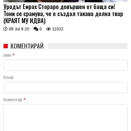
Уродът Емрах Стораро довършен от баща си!
Тони се срамува, че е създал такава долна твар
(КРАЯТ МУ ИДВА)
08 Jul 8:20
0
11032
КОМЕНТИРАЙ
Име
*
Email
Коментар
*