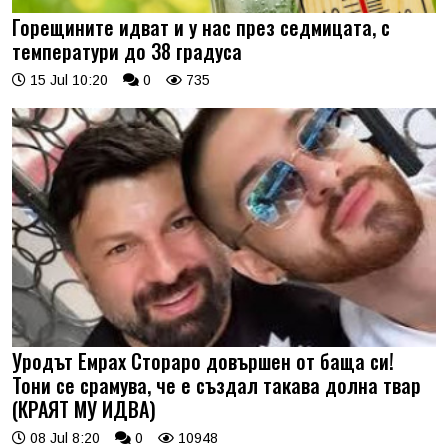
Горещините идват и у нас през седмицата, с
температури до 38 градуса
15 Jul 10:20
0
735
Уродът Емрах Стораро довършен от баща си!
Тони се срамува, че е създал такава долна твар
(КРАЯТ МУ ИДВА)
08 Jul 8:20
0
10948