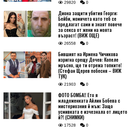
29820
0
Диона защити убития Георги:
Бейби, момичета като теб се
предлагат сами и знаят повече
за секса от жени на моята
възраст! (ВИЖ ОЩЕ)
26558
0
Бившият на Ирмена Чичикова
изригна срещу Дочев: Копеле
мръсно, ще ти отрежа топките!
(Стефан Щерев побесня – ВИЖ
ТУК)
21903
0
ФОТО БОМБА!! Ето я
младоженката Айлин Бобева с
мистериозния й мъж: Защо
усмивката е изчезнала от лицето
й?! (СНИМКИ)
17528
0