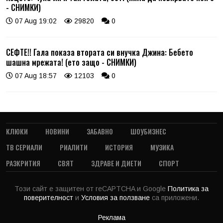
- СНИМКИ)
07 Aug 19:02
29820
0
СЕФТЕ!! Гала показа втората си внучка Джина: Бебето
шашна мрежата! (ето защо - СНИМКИ)
07 Aug 18:57
12103
0
КЛЮКИ
НОВИНИ
ЗАБАВНО
ШОУБИЗНЕС
ТВ СЕРИАЛИ
РИАЛИТИ
ИСТОРИЯ
МУЗИКА
РАЗКРИТИЯ
СВЯТ
ЗДРАВЕ И ДИЕТИ
СПОРТ
Този сайт е защитен от reCAPTCHA и Google
Политика за
поверителност
и
Условия за ползване
са приложени.
Реклама