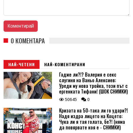
0 КОМЕНТАРА
НАЙ-ЧЕТЕНИ
НАЙ-КОМЕНТИРАНИ
Гадже ли?!? Валерия е секс
слугиня на Ваньо Алексиев:
Уреди му нова тройка, този път с
ергенката Тифани! (ШОК СНИМКИ)
50645
0
Кризата на 50-така ли го удари?!
Надя издра лицето на Коцето:
Чука ли я тая голата, бе?! (няма
да повярвате коя е - СНИМКИ)