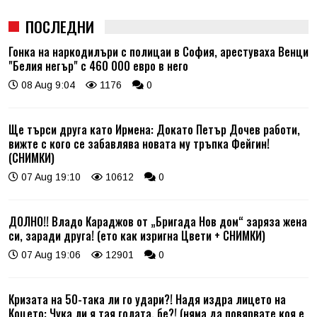
ПОСЛЕДНИ
Гонка на наркодилъри с полицаи в София, арестуваха Венци
"Белия негър" с 460 000 евро в него
08 Aug 9:04
1176
0
Ще търси друга като Ирмена: Докато Петър Дочев работи,
вижте с кого се забавлява новата му тръпка Фейгин!
(СНИМКИ)
07 Aug 19:10
10612
0
ДОЛНО!! Владо Караджов от „Бригада Нов дом“ заряза жена
си, заради друга! (ето как изригна Цвети + СНИМКИ)
07 Aug 19:06
12901
0
Кризата на 50-така ли го удари?! Надя издра лицето на
Коцето: Чука ли я тая голата, бе?! (няма да повярвате коя е