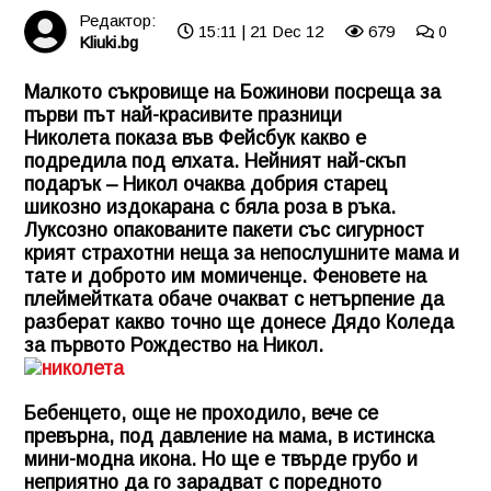
Редактор:
15:11 | 21 Dec 12
679
0
Kliuki.bg
Малкото съкровище на Божинови посреща за
първи път най-красивите празници
Николета показа във Фейсбук какво е
подредила под елхата. Нейният най-скъп
подарък – Никол очаква добрия старец
шикозно издокарана с бяла роза в ръка.
Луксозно опакованите пакети със сигурност
крият страхотни неща за непослушните мама и
тате и доброто им момиченце. Феновете на
плеймейтката обаче очакват с нетърпение да
разберат какво точно ще донесе Дядо Коледа
за първото Рождество на Никол.
Бебенцето, още не проходило, вече се
превърна, под давление на мама, в истинска
мини-модна икона. Но ще е твърде грубо и
неприятно да го зарадват с поредното