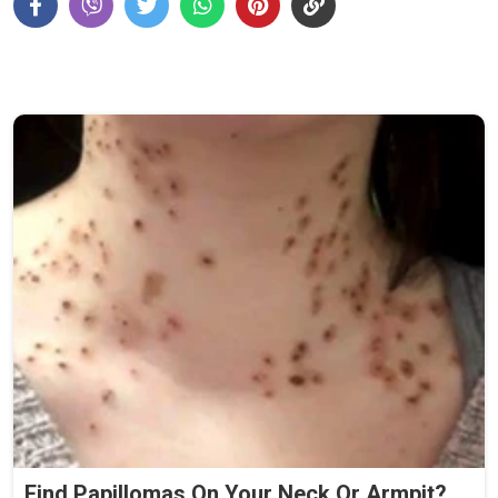
Find Papillomas On Your Neck Or Armpit?