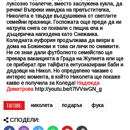
луксозно тоалетче, вместо заслужена кукла, да
речем! Въпреки имиджа на прелъстителка,
Николета е твърде въодушевена от светлите
семейни празници. Госпожата още преди да ни
натрупа снега се похвали с пищна ела и
дъщеричка нагиздена като Снежанка.
Коледната еуфория продължава да вихри в
дома на Божинови и това си личи по снимките.
Не се знае дали футболното семейство ще
прекара ваканцията в Града на Жулиета или ще
се приберат при тайфата ентусиазирани баби и
дядовци на Никол. Но определено чакаме с
интерес момента, в който Николета ще покаже
какво е получила за Коледа!
Надежда
Димитрова
http://youtu.be/t7lVVsvGN_g
ТАГОВЕ:
николета
подарък
фука
СПОДЕЛИ: