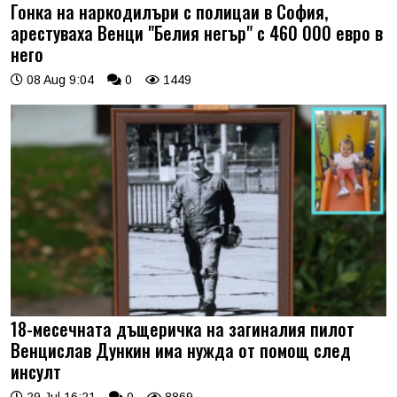
Гонка на наркодилъри с полицаи в София,
арестуваха Венци "Белия негър" с 460 000 евро в
него
08 Aug 9:04
0
1449
18-месечната дъщеричка на загиналия пилот
Венцислав Дункин има нужда от помощ след
инсулт
29 Jul 16:21
0
8869