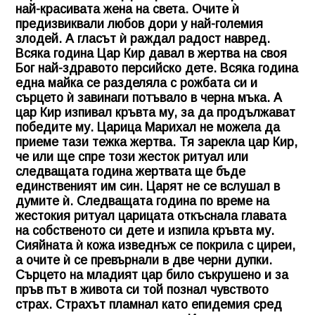
най-красивата жена на света. Очите ѝ
предизвиквали любов дори у най-големия
злодей. А гласът ѝ раждал радост навред.
Всяка година Цар Кир давал в жертва на своя
Бог най-здравото персийско дете. Всяка година
една майка се разделяла с рожбата си и
сърцето ѝ завинаги потъвало в черна мъка. А
цар Кир изпивал кръвта му, за да продължават
победите му. Царица Марихал не можела да
приеме тази тежка жертва. Тя зарекла цар Кир,
че или ще спре този жесток ритуал или
следващата година жертвата ще бъде
единственият им син. Царят не се вслушал в
думите ѝ. Следващата година по време на
жестокия ритуал царицата откъснала главата
на собственото си дете и изпила кръвта му.
Сияйната ѝ кожа изведнъж се покрила с циреи,
а очите ѝ се превърнали в две черни дупки.
Сърцето на младият цар било съкрушено и за
пръв път в живота си той познал чувството
страх. Страхът пламнал като епидемия сред