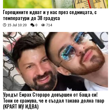
Горещините идват и у нас през седмицата, с
температури до 38 градуса
15 Jul 10:20
0
714
Уродът Емрах Стораро довършен от баща си!
Тони се срамува, че е създал такава долна твар
(КРАЯТ МУ ИДВА)