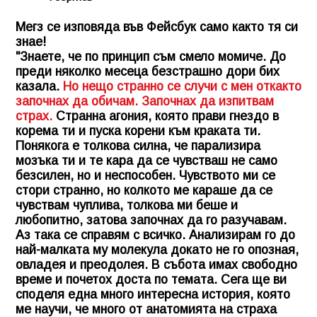
Мегз се изповяда във Фейсбук само както тя си
знае!
"Знаете, че по принцип съм смело момиче. До
преди няколко месеца безстрашно дори бих
казала.
Но нещо странно се случи с мен откакто
започнах да обичам. Започнах да изпитвам
страх.
Странна агония, която прави гнездо в
корема ти и пуска корени към краката ти.
Понякога е толкова силна, че парализира
мозъка ти и те кара да се чувстваш не само
безсилен, но и неспособен. Чувството ми се
стори странно, но колкото ме караше да се
чувствам чуплива, толкова ми беше и
любопитно, затова започнах да го разучавам.
Аз така се справям с всичко. Анализирам го до
най-малката му молекула докато не го опозная,
овладея и преодолея. В събота имах свободно
време и почетох доста по темата. Сега ще ви
споделя една много интересна история, която
ме научи, че много от анатомията на страха