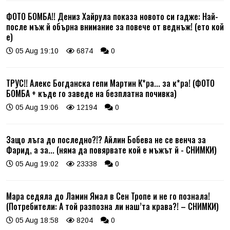
ФОТО БОМБА!! Дениз Хайрула показа новото си гадже: Най-
после мъж й обърна внимание за повече от веднъж! (ето кой
е)
05 Aug 19:10
6874
0
ТРУС!! Алекс Богданска гепи Мартин К*ра... за к*ра! (ФОТО
БОМБА + къде го заведе на безплатна почивка)
05 Aug 19:06
12194
0
Защо лъга до последно?!? Айлин Бобева не се венча за
Фарид, а за... (няма да повярвате кой е мъжът й - СНИМКИ)
05 Aug 19:02
23338
0
Мара седяла до Ламин Ямал в Сен Тропе и не го познала!
(Потребители: А той разпозна ли наш’та крава?! – СНИМКИ)
05 Aug 18:58
8204
0