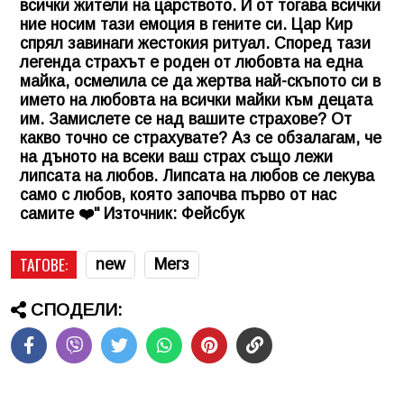
всички жители на царството. И от тогава всички
ние носим тази емоция в гените си. Цар Кир
спрял завинаги жестокия ритуал. Според тази
легенда страхът е роден от любовта на една
майка, осмелила се да жертва най-скъпото си в
името на любовта на всички майки към децата
им. Замислете се над вашите страхове? От
какво точно се страхувате? Аз се обзалагам, че
на дъното на всеки ваш страх също лежи
липсата на любов. Липсата на любов се лекува
само с любов, която започва първо от нас
самите ❤️" Източник: Фейсбук
ТАГОВЕ:
new
Мегз
СПОДЕЛИ: