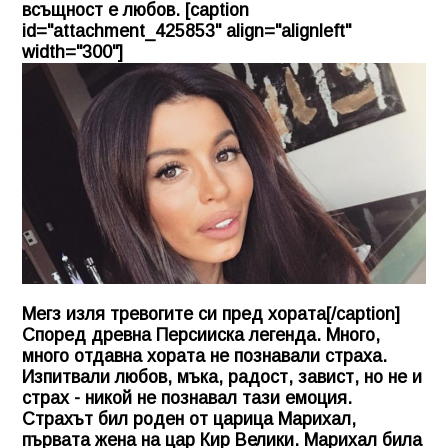
всъщност е любов. [caption
id="attachment_425853" align="alignleft"
width="300"]
Мегз изля тревогите си пред хората[/caption]
Според древна Персииска легенда. Много,
много отдавна хората не познавали страха.
Изпитвали любов, мъка, радост, завист, но не и
страх - никой не познавал тази емоция.
Страхът бил роден от царица Марихал,
първата жена на цар Кир Велики. Марихал била