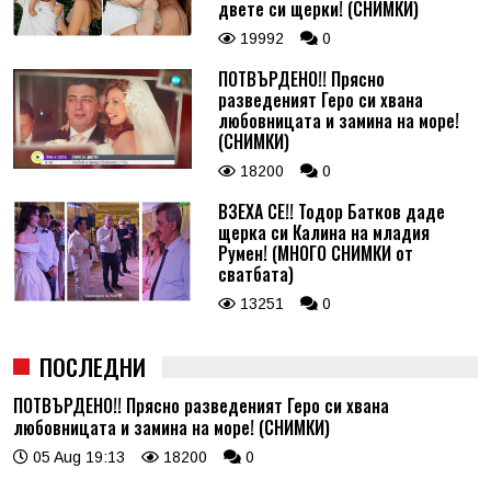
двете си щерки! (СНИМКИ)
19992
0
ПОТВЪРДЕНО!! Прясно
разведеният Геро си хвана
любовницата и замина на море!
(СНИМКИ)
18200
0
ВЗЕХА СЕ!! Тодор Батков даде
щерка си Калина на младия
Румен! (МНОГО СНИМКИ от
сватбата)
13251
0
ПОСЛЕДНИ
ПОТВЪРДЕНО!! Прясно разведеният Геро си хвана
любовницата и замина на море! (СНИМКИ)
05 Aug 19:13
18200
0