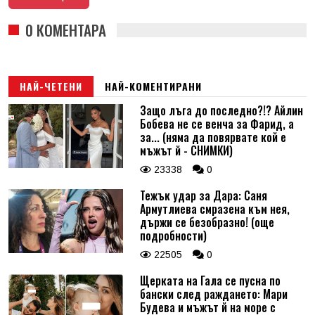
0 КОМЕНТАРА
НАЙ-ЧЕТЕНИ
НАЙ-КОМЕНТИРАНИ
Защо лъга до последно?!? Айлин
Бобева не се венча за Фарид, а
за... (няма да повярвате кой е
мъжът й - СНИМКИ)
23338
0
Тежък удар за Дара: Саня
Армутлиева смразена към нея,
държи се безобразно! (още
подробности)
22505
0
Щерката на Гала се пусна по
бански след раждането: Мари
Будева и мъжът й на море с