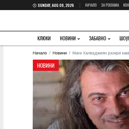
НАЧАЛО
ЗА РЕКЛАМА
КОН
SUNDAY, AUG 09, 2026
КЛЮКИ
НОВИНИ
ЗАБАВНО
ШОУ
Начало
Новини
Маги Халваджиян разкри какв
НОВИНИ