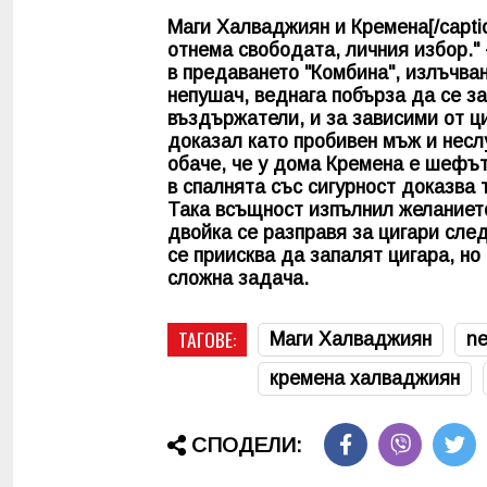
Маги Халваджиян и Кремена[/captio
отнема свободата, личния избор."
в предаването "Комбина", излъчва
непушач, веднага побърза да се з
въздържатели, и за зависими от ц
доказал като пробивен мъж и неслу
обаче, че у дома Кремена е шефът
в спалнята със сигурност доказва 
Така всъщност изпълнил желанието
двойка се разправя за цигари след
се приисква да запалят цигара, но
сложна задача.
ТАГОВЕ:
Маги Халваджиян
n
кремена халваджиян
СПОДЕЛИ: