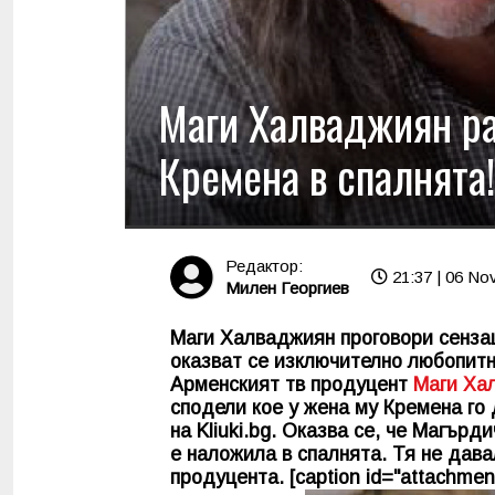
Маги Халваджиян ра
Кремена в спалнята!
Редактор:
21:37 | 06 No
Милен Георгиев
Маги Халваджиян проговори сензац
оказват се изключително любопитн
Арменският тв продуцент
Маги Ха
сподели кое у жена му Кремена го
на
Kliuki.bg
. Оказва се, че Магърди
е наложила в спалнята. Тя не дав
продуцента. [caption id="attachment