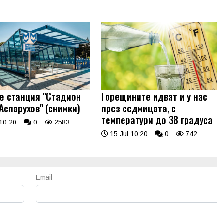
 е станция "Стадион
Горещините идват и у нас
Аспарухов" (снимки)
през седмицата, с
температури до 38 градуса
10:20
0
2583
15 Jul 10:20
0
742
Email