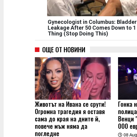
Gynecologist in Columbus: Bladder
Leakage After 50 Comes Down to 1
Thing (Stop Doing This)
ОЩЕ ОТ НОВИНИ
Животът на Ивана се срути!
Гонка 
Огромна трагедия я оставя
полица
сама до края на дните й,
Венци 
повече мъж няма да
000 евр
погледне
08 Aug