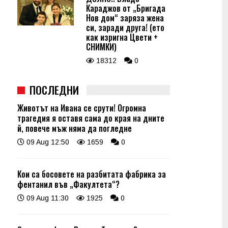
Караджов от „Бригада
Нов дом“ заряза жена
си, заради друга! (ето
как изригна Цвети +
СНИМКИ)
18312
0
ПОСЛЕДНИ
Животът на Ивана се срути! Огромна
трагедия я оставя сама до края на дните
й, повече мъж няма да погледне
09 Aug 12:50
1659
0
Кои са босовете на разбитата фабрика за
фентанил във „Факултета“?
09 Aug 11:30
1925
0