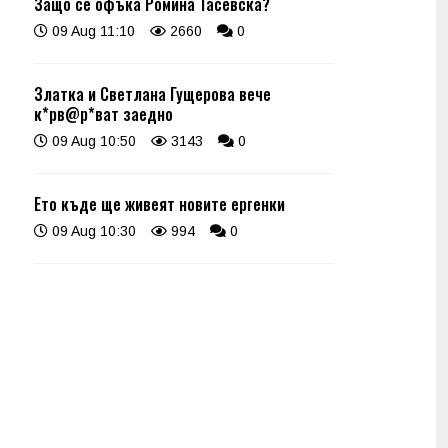
Защо се офъка Ромина Тасевска?
09 Aug 11:10
2660
0
Златка и Светлана Гущерова вече
к*рв@р*ват заедно
09 Aug 10:50
3143
0
Ето къде ще живеят новите ергенки
09 Aug 10:30
994
0