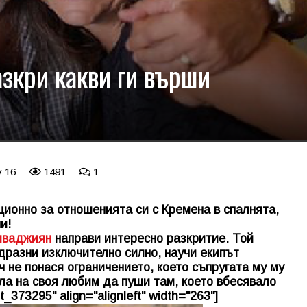
зкри какви ги върши
v 16
1491
1
ионно за отношенията си с Кремена в спалнята,
и!
лваджиян
направи интересно разкритие. Той
 дразни изключително силно, научи екипът
ч не понася ограничението, което съпругата му му
ала на своя любим да пуши там, което вбесявало
_373295" align="alignleft" width="263"]