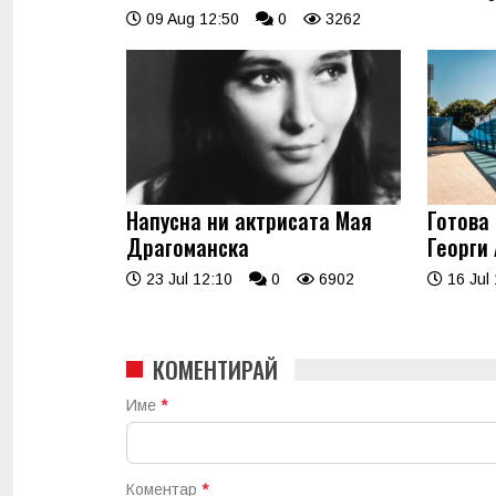
09 Aug 12:50
0
3262
Напусна ни актрисата Мая
Готова
Драгоманска
Георги 
23 Jul 12:10
0
6902
16 Jul 
КОМЕНТИРАЙ
Име
*
Коментар
*