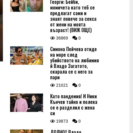
Георги: Бейби,
момичета като теб се
предлагат сами и
знаят повече за секса
от жени на моята
възраст! (ВИЖ ОЩЕ)
36869
0
Симона Пейчева отиде
на море след
убийството на любимия
й Владо Загатото,
скарала се с него за
пари
21021
0
Като пандемия! И Ники
Кънчев тайно и полека
се е разделил с жена
си
19873
0
ДОЛНО!! Владо