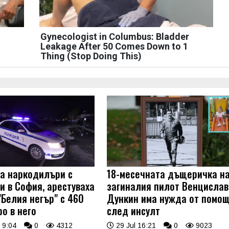
Gynecologist in Columbus: Bladder
Leakage After 50 Comes Down to 1
Thing (Stop Doing This)
на наркодилъри с
18-месечната дъщеричка н
и в София, арестуваха
загиналия пилот Венцислав
"Белия негър" с 460
Дункин има нужда от помо
о в него
след инсулт
 9:04
0
4312
29 Jul 16:21
0
9023