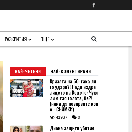
РАЗКРИТИЯ
ОЩЕ
НАЙ-ЧЕТЕНИ
НАЙ-КОМЕНТИРАНИ
Кризата на 50-така ли
го удари?! Надя издра
лицето на Коцето: Чука
ли я тая голата, бе?!
(няма да повярвате коя
е - СНИМКИ)
41937
0
Диона защити убития