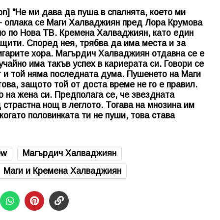
n] "Не ми дава да пуша в спалнята, което ми
 - оплака се Маги Халваджиян пред Лора Крумова
но по Нова ТВ. Кремена Халваджиян, като един
ащити. Според нея, трябва да има места и за
игарите хора. Магърдич Халваджиян отдавна се е
чайно има такъв успех в кариерата си. Говори се
 и той няма последната дума. Пушенето на Маги
това, защото той от доста време не го е правил.
 на жена си. Предполага се, че звездната
 страстна нощ в леглото. Тогава на мнозина им
 когато половинката ти не пуши, това става
ew
Магърдич Халваджиян
Маги и Кремена Халваджиян