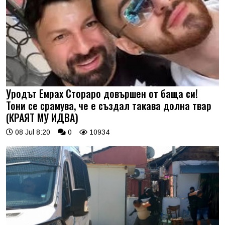
Уродът Емрах Стораро довършен от баща си!
Тони се срамува, че е създал такава долна твар
(КРАЯТ МУ ИДВА)
08 Jul 8:20
0
10934