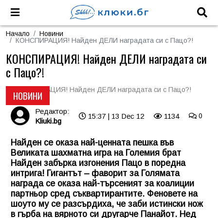
Начало
Новини
КОНСПИРАЦИЯ! Найден ДЕЛИ наградата си с Пацо?!
КОНСПИРАЦИЯ! Найден ДЕЛИ наградата си
с Пацо?!
НОВИНИ
Редактор:
15:37 | 13 Dec 12
1134
0
Kliuki.bg
Найден се оказа най-ценната пешка във
Великата шахматна игра на Големия брат
Найден забърка изгонения Пацо в поредна
интрига! Гигантът – фаворит за Голямата
награда се оказа най-търсеният за коалиции
партньор сред съквартирантите. Феновете на
шоуто му се разсърдиха, че заби истински нож
в гърба на вярното си другарче Панайот. Нед