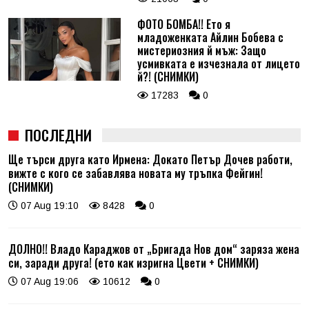
ФОТО БОМБА!! Ето я
младоженката Айлин Бобева с
мистериозния й мъж: Защо
усмивката е изчезнала от лицето
й?! (СНИМКИ)
17283
0
ПОСЛЕДНИ
Ще търси друга като Ирмена: Докато Петър Дочев работи,
вижте с кого се забавлява новата му тръпка Фейгин!
(СНИМКИ)
07 Aug 19:10
8428
0
ДОЛНО!! Владо Караджов от „Бригада Нов дом“ заряза жена
си, заради друга! (ето как изригна Цвети + СНИМКИ)
07 Aug 19:06
10612
0