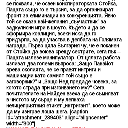
се похвали, че освен конспираторката Стойка,
Пацата също го е търсил, за да организират
фронт за елиминации на конкуренцията. Явно
той се оказа най-желания „съучастник” за
задкулисни игри в шоуто. Където и да се
сформира коалиция, всеки иска да го
придърпа, за да участва в делбата на Голямата
награда. Първо цяла България чу, че е поканен
от Стойка да воюва срещу сестрите, сега пък –
Пацата излезе манипулатор. От цялата работа
излизат два големи въпроса: „Защо Панайот
орева околията, че се правят интриги и
машинации като самият той също е
заговорник?” и „Защо Нед предаде човека, за
когото страда при изгонването му?” Сега
почитателите на Найден взеха да се съмняват
в чистото му сърце и му лепнаха
нелицеприятния етикет „интригант”, което може
да му изиграе лоша шега. [caption
id="attachment_239403" align="aligncenter"
width="300"]