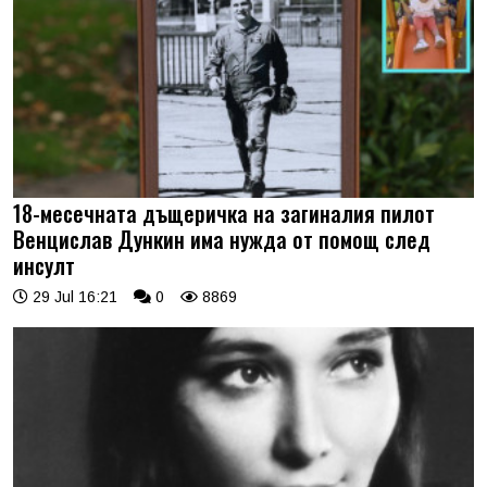
18-месечната дъщеричка на загиналия пилот
Венцислав Дункин има нужда от помощ след
инсулт
29 Jul 16:21
0
8869