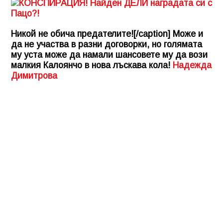
Никой не обича предателите![/caption] Може и
да не участва в разни договорки, но голямата
му уста може да намали шансовете му да вози
малкия Калоянчо в нова лъскава кола!
Надежда
Димитрова