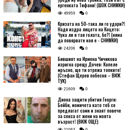
ергенката Тифани! (ШОК СНИМКИ)
49959
0
Кризата на 50-така ли го удари?!
Надя издра лицето на Коцето:
Чука ли я тая голата, бе?! (няма
да повярвате коя е - СНИМКИ)
24206
0
Бившият на Ирмена Чичикова
изригна срещу Дочев: Копеле
мръсно, ще ти отрежа топките!
(Стефан Щерев побесня – ВИЖ
ТУК)
21609
0
Диона защити убития Георги:
Бейби, момичета като теб се
предлагат сами и знаят повече
за секса от жени на моята
възраст! (ВИЖ ОЩЕ)
21063
0