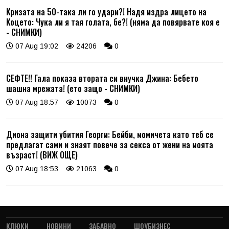
Кризата на 50-така ли го удари?! Надя издра лицето на
Коцето: Чука ли я тая голата, бе?! (няма да повярвате коя е
- СНИМКИ)
07 Aug 19:02
24206
0
СЕФТЕ!! Гала показа втората си внучка Джина: Бебето
шашна мрежата! (ето защо - СНИМКИ)
07 Aug 18:57
10073
0
Диона защити убития Георги: Бейби, момичета като теб се
предлагат сами и знаят повече за секса от жени на моята
възраст! (ВИЖ ОЩЕ)
07 Aug 18:53
21063
0
КЛЮКИ
НОВИНИ
ЗАБАВНО
ШОУБИЗНЕС