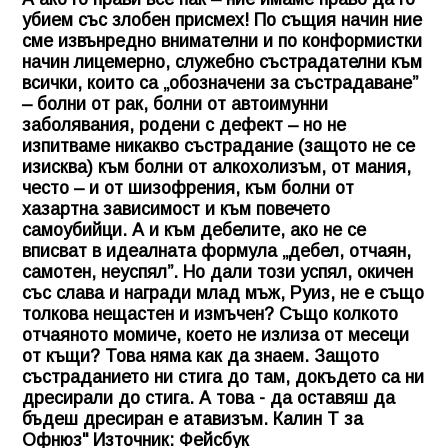
убием със злобен присмех! По същия начин ние
сме извънредно внимателни и по конформистки
начин лицемерно, служебно състрадателни към
всички, които са „обозначени за състрадаване”
– болни от рак, болни от автоимунни
заболявания, родени с дефект – но не
изпитваме никакво състрадание (защото не се
изисква) към болни от алкохолизъм, от мания,
често – и от шизофрения, към болни от
хазартна зависимост и към повечето
самоубийци. А и към дебелите, ако не се
вписват в идеалната формула „дебел, отчаян,
самотен, неуспял”. Но дали този успял, окичен
със слава и награди млад мъж, Руиз, не е също
толкова нещастен и измъчен? Също колкото
отчаяното момиче, което не излиза от месеци
от къщи? Това няма как да знаем. Защото
състраданието ни стига до там, докъдето са ни
дресирали до стига. А това - да оставяш да
бъдеш дресиран е атавизъм. Калин Т за
Офнюз" Източник: Фейсбук