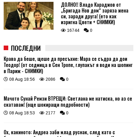
ДОЛНО!! Владо Караджов от
„Бригада Нов дом“ заряза жена
си, заради друга! (ето как
изригна Цвети + СНИМКИ)
16744
0
ПОСЛЕДНИ
Крава да беше, щеше да пресъхне: Мара се съдра да дои
Теодор! (от седмица в Сен Тропе, глупакът я води на шопинг
в Париж - СНИМКИ)
08 Aug 18:56
2086
0
Мачото Сунай Ремзи ВТРЕЩИ: Светлана ме натиска, но аз се
скатавам! (още шокиращи подробности)
08 Aug 18:53
2177
0
Ох, какиното: Андреа заби млад руснак, след като с