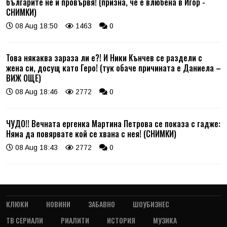
българите не й провървя! (призна, че е влюбена в Игор -
СНИМКИ)
08 Aug 18:50
1463
0
Това някаква зараза ли е?! И Ники Кънчев се раздели с
жена си, досущ като Геро! (тук обаче причината е Даниела –
ВИЖ ОЩЕ)
08 Aug 18:46
2772
0
ЧУДО!! Вечната ергенка Мартина Петрова се показа с гадже:
Няма да повярвате кой се хвана с нея! (СНИМКИ)
08 Aug 18:43
2772
0
КЛЮКИ
НОВИНИ
ЗАБАВНО
ШОУБИЗНЕС
ТВ СЕРИАЛИ
РИАЛИТИ
ИСТОРИЯ
МУЗИКА