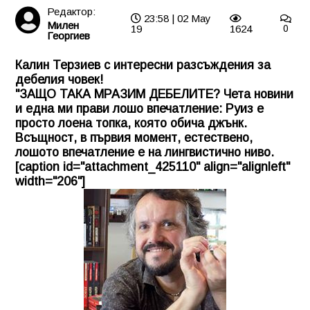
Редактор:
23:58 | 02 May
Милен
19
1624
0
Георгиев
Калин Терзиев с интересни разсъждения за
дебелия човек!
"ЗАЩО ТАКА МРАЗИМ ДЕБЕЛИТЕ? Чета новини
и една ми прави лошо впечатление: Руиз е
просто лоена топка, която обича джънк.
Всъщност, в първия момент, естествено,
лошото впечатление е на лингвистично ниво.
[caption id="attachment_425110" align="alignleft"
width="206"]