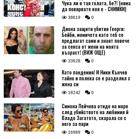
Чука ли я тая голата, бе?! (няма
да повярвате коя е - СНИМКИ)
38619
0
Диона защити убития Георги:
Бейби, момичета като теб се
предлагат сами и знаят повече
за секса от жени на моята
възраст! (ВИЖ ОЩЕ)
33628
0
Като пандемия! И Ники Кънчев
тайно и полека се е разделил с
жена си
18242
0
Симона Пейчева отиде на море
след убийството на любимия й
Владо Загатото, скарала се с
него за пари
16989
0