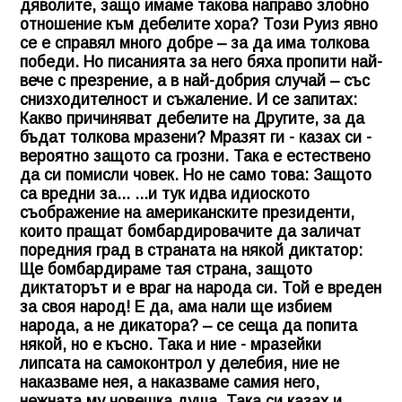
дяволите, защо имаме такова направо злобно
отношение към дебелите хора? Този Руиз явно
се е справял много добре – за да има толкова
победи. Но писанията за него бяха пропити най-
вече с презрение, а в най-добрия случай – със
снизходителност и съжаление. И се запитах:
Какво причиняват дебелите на Другите, за да
бъдат толкова мразени? Мразят ги - казах си -
вероятно защото са грозни. Така е естествено
да си помисли човек. Но не само това: Защото
са вредни за... ...и тук идва идиоското
съображение на американските президенти,
които пращат бомбардировачите да заличат
поредния град в страната на някой диктатор:
Ще бомбардираме тая страна, защото
диктаторът и е враг на народа си. Той е вреден
за своя народ! Е да, ама нали ще избием
народа, а не дикатора? – се сеща да попита
някой, но е късно. Така и ние - мразейки
липсата на самоконтрол у делебия, ние не
наказваме нея, а наказваме самия него,
нежната му човешка душа. Така си казах и