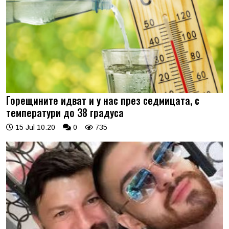
Горещините идват и у нас през седмицата, с
температури до 38 градуса
15 Jul 10:20
0
735