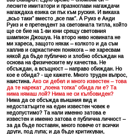
лесните имитатори и празноглави нагаждачи
нагаждаха езика си пък към руския. И викаха
„всьо таки” вместо „все пак”. А Руиз е Анди
Руиз и е претендент за световната титла, който
ще се бие на 1-ви юни срещу световния
шампион Джошуа. На второ ниво новината не
ми хареса, защото някак – колкото и да съм
хаплив и саркастичен понякога – не харесвам
някой да бъде публично и злобно обсъждан на
основа на физическите му качества. Не
обсъждан, а всъщност – направо обиждан. Но
кое е обида? - ще кажете. Много труден въпрос,
наистина.
Ако си дебел и много известен – това
да те нарекат „лоена топка” обида ли е? Та
нима нямаш лой? Нима не си кълбовиден?
Нима да се обсъжда външния вид и
недостатъците на един известен човек е
недопустимо? Та нали именно затова е
известен и именно затова е публична личност –
за да бъде поставян, много повече от всички
други, под лупа; и да бъде критикуван,