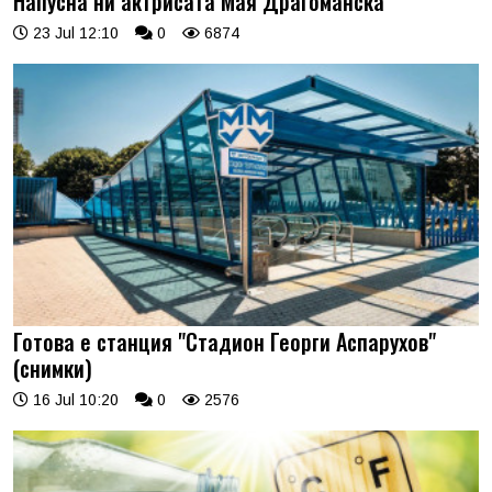
Напусна ни актрисата Мая Драгоманска
23 Jul 12:10
0
6874
Готова е станция "Стадион Георги Аспарухов"
(снимки)
16 Jul 10:20
0
2576