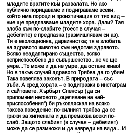
младите вратите към развалата. Но ако
публично порицаваме и подиграваме всеки,
който има пороци и произтичащия от тях вид –
ние ще предпазваме младите хора. Дали? Тая
злоба към по-слабите (тоест в случая –
дебелите) е предпазна (размишлявам си аз).
Тя е еволюционна, дарвинистка; тя е злобата
на здравото животно към недотам здравото.
Всяко неадаптирано същество, всяко
неприспособено до съвършенство...не че ще
умре...То може и да не умре, да остане живо!
Но в такъв случай здравото Трябва да го убие!
Така повелява законът. В природата – със
зъби. А сред хората – с подигравки в инстаграм
и сайтовете. Хърбърт Спенсър (да си
припомним неговото „оцеляване на най-
приспособения“) би ръкопляскал на всяко
такова поведение: по-силният трябва да се
грижи за хигиената и да премахва всеки по-
слаб. Защото слабият (в случая – дебелият)
може да се размножи и да навреди на вида... И