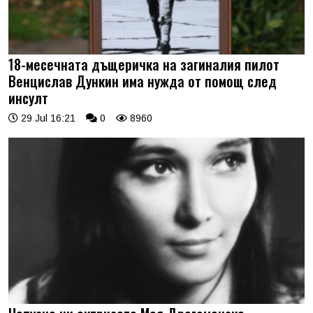
18-месечната дъщеричка на загиналия пилот
Венцислав Дункин има нужда от помощ след
инсулт
29 Jul 16:21
0
8960