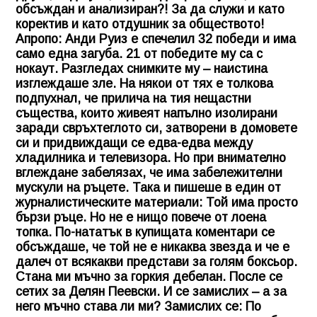
обсъждан и анализиран?! За да служи и като
коректив и като отдушник за обществото!
Апропо: Анди Руиз е спечелил 32 победи и има
само една загуба. 21 от победите му са с
нокаут. Разгледах снимките му – наистина
изглеждаше зле. На някои от тях е толкова
подпухнал, че прилича на тия нещастни
същества, които живеят напълно изолирани
заради свръхтеглото си, затворени в домовете
си и придвиждащи се едва-едва между
хладилника и телевизора. Но при внимателно
вглеждане забелязах, че има забележителни
мускули на ръцете. Така и пишеше в един от
журналистическите материали: Той има просто
бързи ръце. Но не е нищо повече от лоена
топка. По-нататък в купищата коментари се
обсъждаше, че той не е никаква звезда и че е
далеч от всякакви представи за голям боксьор.
Стана ми мъчно за горкия дебелан. После се
сетих за Делян Пеевски. И се замислих – а за
него мъчно става ли ми? Замислих се: По