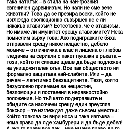
така нататък – в стила на най-грозния
евгеничен дарвинизъм. Но нали не сме вече
животни? Това да се презира всеки, който не
изглежда еволюционно съвършен не е ли
някакъв атавизъм? Естествено, че е атавизъм.
Но имаме ли имунитет срещу атавизмите? Нека
помислим върху това: Ако подигравките бяха
отправени срещу някое нещастно, дебело
момиче – отличничка в клас и лишена от любов
гледачка на сериали с пакет пуканки в ръката –
този, който ги сипеше щеше да бъде подложен
на унищожителен огън. Все пак обществото ни
формално защитава най-слабите. Или – да
речем – легитимно беззащитните. Тези, които
безусловно приемаме за нещастни,
безпомощни и поставени в неравностойно
положение. Но тъй като подигравките и
обидите са насочени срещу един преуспял
боксьор – те изглеждат даже съвсем уместни:
Който толкова си вири носа и така изпъква –
няма право да яде хамбурери и да бъде дебел!
А ако го прави все пак – ние имаме право да го