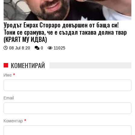
Уродът Емрах Стораро довършен от баща си!
Тони се срамува, че е създал такава долна твар
(КРАЯТ МУ ИДВА)
08 Jul 8:20
0
11025
КОМЕНТИРАЙ
Име
*
Email
Коментар
*