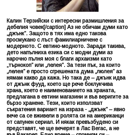
Калин Терзийски с интересни размишления за
дебелия човек[/caption] Аз не обичам думи като
„джънк”. Защото в тях има едно такова
просмукано с лъст фамилиарничене с
модерното. С евтино-модното. Заради такива,
дето напълниха езика си с модни думи аз
нарочно пълня моя с благи архаизми като
„търнокоп” или „лелея”. За тези пък, за които
„лелея” е просто сгрешената дума „люлея” аз
нямам какво да кажа. Но така де – джънк идва
от джънк фууд, което ще рече боклукчива
храна, което е наименованието на храната,
предлагана в евтини магазини и във веригите за
бързо хранене. Тези, които използват
съкратения вариант на израза - „джънк” – явно
вече са се вживели в ролята си на американци
от сапунен сериал. И някак превъзбудено си
представят, че ще вечерят в Лас Вегас, а не
във Вакарел. Едно време – спомням си –