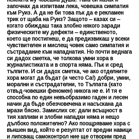
започнах да изпитвам лека, човешка симпатия
към Руиз. А да не би това пък да е рекламен
трик от щаба на Руиз? Защото – казах си –
когато обиждаш така злобно някого заради
физическите му дефекти – единственото,
което ще постигнеш, е да предизвикаш у всеки
чувствителен и мислещ човек само симпатия и
състрадание към нападнатия. Но почти веднага
си дадох сметка, че толкова умни хора в
журналистиката и в спорта няма. Пък и сред
тълпите. И си дадох сметка, че ако отделните
хора могат да бъдат (и често Са!) добри, умни,
морални и състрадателни, то Тълпата (като
отвъд-човешки феномен) никога не е. И тя е
способна по един невъобразимо гаден и лесен
начин да бъде обезчовечена и насъскана да
мрази бясно. Замислих се: дали всъщност в
тия хапливи и злобни нападки няма и нещо
дълбоко положително? Ако поощряваме хора с
външен вид, който е резултат от вредни навици
и липсващ самоконтрол ние ще отворим пред