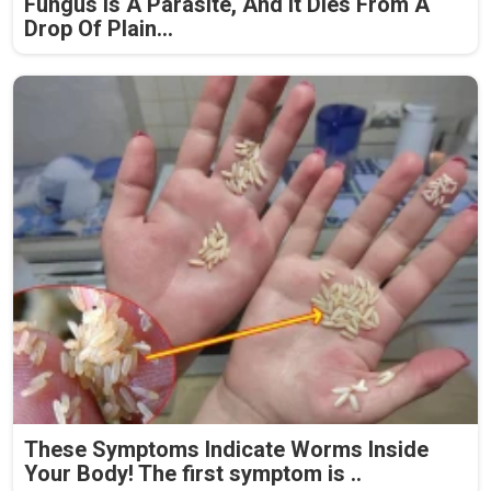
Fungus Is A Parasite, And It Dies From A
Drop Of Plain...
These Symptoms Indicate Worms Inside
Your Body! The first symptom is ..