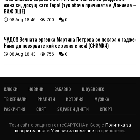
жена си, досущ като Геро! (тук обаче причината е Даниела –
ВИЖ ОЩЕ)
08 Aug 18:46
700
0
ЧУДО!! Вечната ергенка Мартина Петрова се показа с гадже:
Няма да повярвате кой се хвана с нея! (СНИМКИ)
08 Aug 18:43
756
0
КЛЮКИ
НОВИНИ
ЗАБАВНО
ШОУБИЗНЕС
ТВ СЕРИАЛИ
РИАЛИТИ
ИСТОРИЯ
МУЗИКА
РАЗКРИТИЯ
СВЯТ
ЗДРАВЕ И ДИЕТИ
СПОРТ
Този сайт е защитен от reCAPTCHA и Google
Политика за
поверителност
и
Условия за ползване
са приложени.