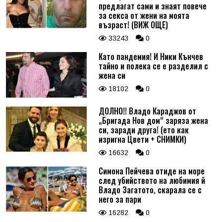
предлагат сами и знаят повече
за секса от жени на моята
възраст! (ВИЖ ОЩЕ)
33243
0
Като пандемия! И Ники Кънчев
тайно и полека се е разделил с
жена си
18102
0
ДОЛНО!! Владо Караджов от
„Бригада Нов дом“ заряза жена
си, заради друга! (ето как
изригна Цвети + СНИМКИ)
16632
0
Симона Пейчева отиде на море
след убийството на любимия й
Владо Загатото, скарала се с
него за пари
16282
0