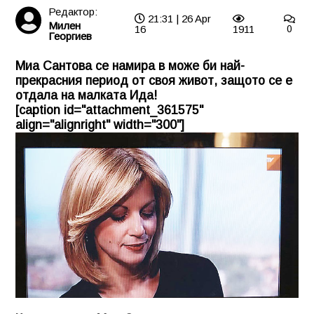
Редактор:
21:31 | 26 Apr
Милен
16
1911
0
Георгиев
Миа Сантова се намира в може би най-
прекрасния период от своя живот, защото се е
отдала на малката Ида!
[caption id="attachment_361575"
align="alignright" width="300"]