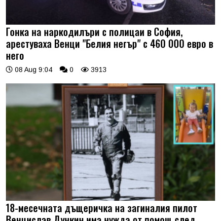
Гонка на наркодилъри с полицаи в София,
арестуваха Венци "Белия негър" с 460 000 евро в
него
08 Aug 9:04
0
3913
18-месечната дъщеричка на загиналия пилот
Венцислав Дункин има нужда от помощ след