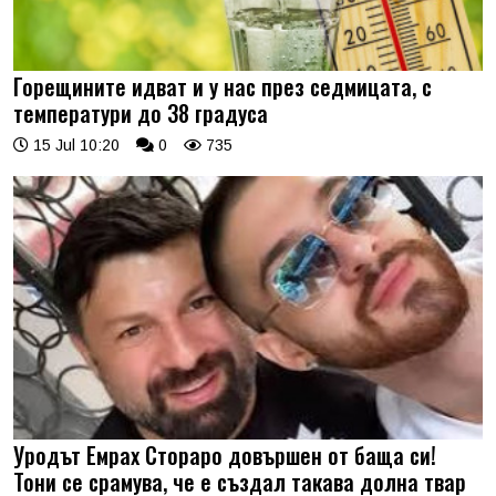
Горещините идват и у нас през седмицата, с
температури до 38 градуса
15 Jul 10:20
0
735
Уродът Емрах Стораро довършен от баща си!
Тони се срамува, че е създал такава долна твар