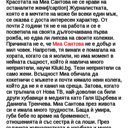
Красотата на Миа Сантова не се нрави на
останалите жени[/caption] Журналистката,
която е в мечтите на може би всеки един мъж,
се оказва с доста интересен характер. От
почти 2 години тя не е на работа и се е
посветила на своята дългоочаквана първа
рожба, но едва ли липсва на своите колежки.
Причината не е, че
Миа Сантова
не е добър и
мил човек. Напротив, тя винаги е помагала на
хората, когато са я молили, но има момент в
нейната същност, който ѝ навлича много
неприятели, научи
Kliuki.bg
. Тези неприятели са
само жени. Всъщност Миа обичала да
кокетничи с мъжете и почти нямало неин колега,
който да не я е канил на среща. Затова, когато
си тръгнала от Нова ТВ, най-доволни са били
други хубавици в медията като Галя Щърбева и
Даниела Тренчева. Миа Сантова през живота
си е имала много трудности. Баща ѝ умира,
губи бебе по време на бременност,
отношенията ѝ със сестра ѝ са лоши. През