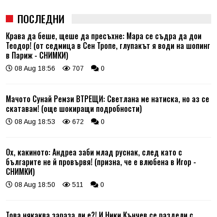
ПОСЛЕДНИ
Крава да беше, щеше да пресъхне: Мара се съдра да дои
Теодор! (от седмица в Сен Тропе, глупакът я води на шопинг
в Париж - СНИМКИ)
08 Aug 18:56
707
0
Мачото Сунай Ремзи ВТРЕЩИ: Светлана ме натиска, но аз се
скатавам! (още шокиращи подробности)
08 Aug 18:53
672
0
Ох, какиното: Андреа заби млад руснак, след като с
българите не й провървя! (призна, че е влюбена в Игор -
СНИМКИ)
08 Aug 18:50
511
0
Това някаква зараза ли е?! И Ники Кънчев се раздели с