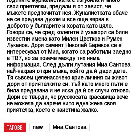
годините журналистката е изгубила и много
свои приятелки, предали я от завист, че
мъжете предпочитат нея. Жуналистката обаче
не се предава духом и все още вярва в
доброто у българите и хората като цяло.
Говори се, че сред колегите ѝ ухажори са били
известни имена като Милен Цветков и Румен
Луканов. Дори самият Николай Бареков се е
интересувал от Миа, когато са работили заедно
в ТВ7, но за повече между тях няма
информация. След дълги лутания Миа Сантова
най-накрая откри мъжа, който да ѝ дари дете.
Тя съвсем целенасочено крие личния си живот
дори от приятелките си, тъй като много пъти е
била предавана и не иска да ѝ се случи отново.
Дори се твърди, че русокосата красавица вече
не можела да нарече нито една жена своя
приятелка, което е наистина жалко.
ТАГОВЕ:
new
Миа Сантова