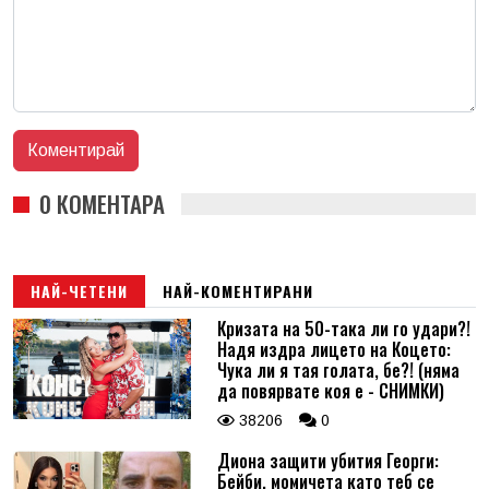
0 КОМЕНТАРА
НАЙ-ЧЕТЕНИ
НАЙ-КОМЕНТИРАНИ
Кризата на 50-така ли го удари?!
Надя издра лицето на Коцето:
Чука ли я тая голата, бе?! (няма
да повярвате коя е - СНИМКИ)
38206
0
Диона защити убития Георги:
Бейби, момичета като теб се