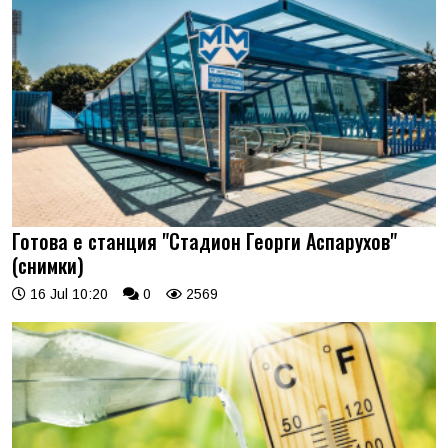
Готова е станция "Стадион Георги Аспарухов"
(снимки)
16 Jul 10:20
0
2569