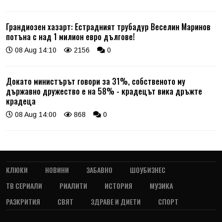
Грандиозен хазарт: Естрадният трубадур Веселин Маринов
потъна с над 1 милион евро дългове!
08 Aug 14:10
2156
0
Докато министърът говори за 31%, собственото му
държавно дружество е на 58% - крадецът вика дръжте
крадеца
08 Aug 14:00
868
0
КЛЮКИ
НОВИНИ
ЗАБАВНО
ШОУБИЗНЕС
ТВ СЕРИАЛИ
РИАЛИТИ
ИСТОРИЯ
МУЗИКА
РАЗКРИТИЯ
СВЯТ
ЗДРАВЕ И ДИЕТИ
СПОРТ