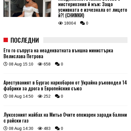
мистериозния й мъж: Защо
усмивката е изчезнала от лицето
й?! (СНИМКИ)
18004
0
ПОСЛЕДНИ
Ето го съпруга на неадекватната външна министърка
Велислава Петрова
08 Aug 15:10
658
0
Арестуваният в Бургас наркобарон от Украйна ръководел 14
фабрики за дрога в Европейския съюз
08 Aug 14:50
252
0
Луксозният майбах на Митьо Очите опожарен заради балони
с райски газ
08 Aug 14:30
483
0