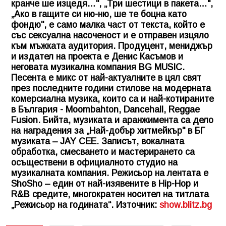
кранче ше изцедя…", „Три шестици в пакета…",
„Ако в гащите си ню-ню, ше те боцна като
фондю", е само малка част от текста, който е
със сексуална насоченост и е отправен изцяло
към мъжката аудитория. Продуцент, мениджър
и издател на проекта е Денис Касъмов и
неговата музикална компания BG MUSIC.
Песента е микс от най-актуалните в цял свят
през последните години стилове на модерната
комерсиална музика, които са и най-котираните
в България - Moombahton, Dancehall, Reggae
Fusion. Бийта, музиката и аранжимента са дело
на наградения за „Най-добър хитмейкър" в БГ
музиката – JAY CEE. Записът, вокалната
обработка, смесването и мастерирането са
осъществени в официaлното студио на
музикалната компания. Режисьор на лентата е
ShoSho – един от най-изявените в Hip-Hop и
R&B средите, многократен носител на титлата
„Режисьор на годината“. Източник:
show.blitz.bg