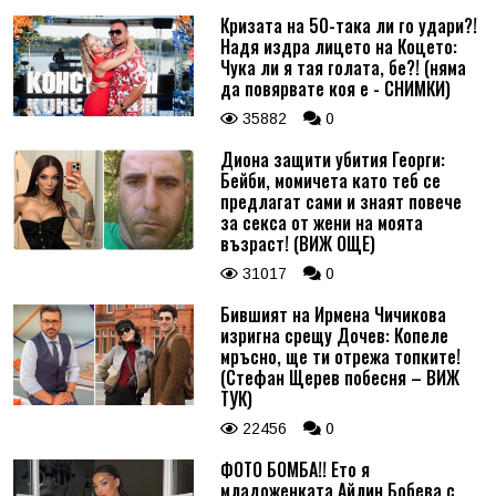
Кризата на 50-така ли го удари?!
Надя издра лицето на Коцето:
Чука ли я тая голата, бе?! (няма
да повярвате коя е - СНИМКИ)
35882
0
Диона защити убития Георги:
Бейби, момичета като теб се
предлагат сами и знаят повече
за секса от жени на моята
възраст! (ВИЖ ОЩЕ)
31017
0
Бившият на Ирмена Чичикова
изригна срещу Дочев: Копеле
мръсно, ще ти отрежа топките!
(Стефан Щерев побесня – ВИЖ
ТУК)
22456
0
ФОТО БОМБА!! Ето я
младоженката Айлин Бобева с