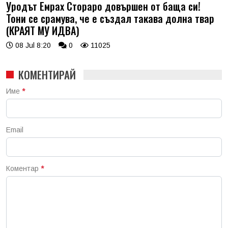
Уродът Емрах Стораро довършен от баща си!
Тони се срамува, че е създал такава долна твар
(КРАЯТ МУ ИДВА)
08 Jul 8:20
0
11025
КОМЕНТИРАЙ
Име
*
Email
Коментар
*