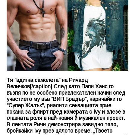
Тя "вдигна самолета" на Ричард
Величков[/caption] След като Папи Ханс го
възпя по не особено привлекателен начин след
участието му във "ВИП Брадър", наричайки го
"Супер Жалък", риалити сензацията прие
покана за флирт пред камерата с Ivy и влезе в
главната роля в най-новия й музикален проект.
В лентата Ричи демонстрира завидно тяло,
бройкайки Ivy през цялото време. „Твоето