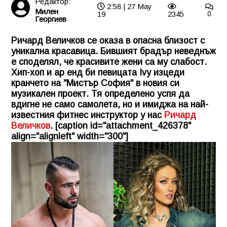
Редактор:
2:58 | 27 May
Милен
19
2345
0
Георгиев
Ричард Величков се оказа в опасна близост с
уникална красавица. Бившият брадър неведнъж
е споделял, че красивите жени са му слабост.
Хип-хоп и ар енд би певицата Ivy изцеди
кранчето на "Мистър София" в новия си
музикален проект. Тя определено успя да
вдигне не само самолета, но и имиджа на най-
известния фитнес инструктор у нас
Ричард
Величков
. [caption id="attachment_426378"
align="alignleft" width="300"]