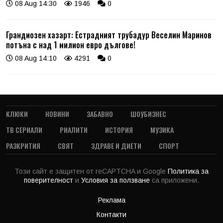
08 Aug 14:30
1946
0
Грандиозен хазарт: Естрадният трубадур Веселин Маринов
потъна с над 1 милион евро дългове!
08 Aug 14:10
4291
0
КЛЮКИ
НОВИНИ
ЗАБАВНО
ШОУБИЗНЕС
ТВ СЕРИАЛИ
РИАЛИТИ
ИСТОРИЯ
МУЗИКА
РАЗКРИТИЯ
СВЯТ
ЗДРАВЕ И ДИЕТИ
СПОРТ
Този сайт е защитен от reCAPTCHA и Google
Политика за
поверителност
и
Условия за ползване
са приложени.
Реклама
Контакти