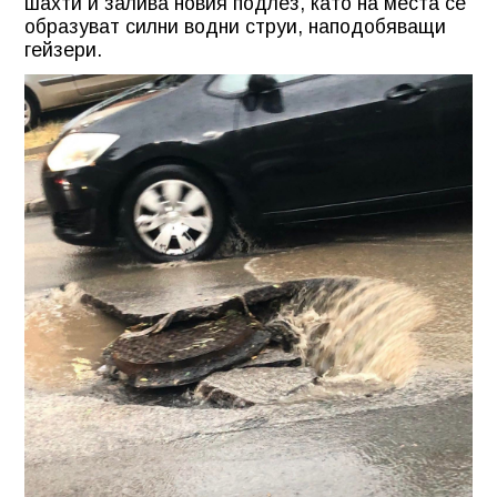
шахти и залива новия подлез, като на места се
образуват силни водни струи, наподобяващи
гейзери.