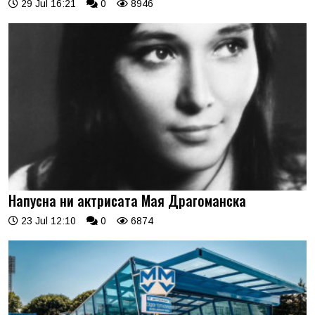
29 Jul 16:21
0
8946
Напусна ни актрисата Мая Драгоманска
23 Jul 12:10
0
6874