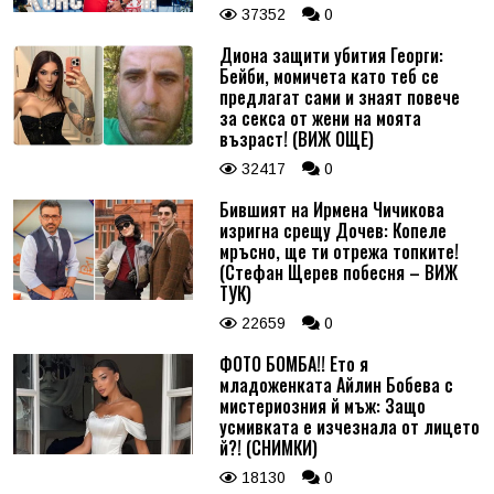
37352
0
Диона защити убития Георги:
Бейби, момичета като теб се
предлагат сами и знаят повече
за секса от жени на моята
възраст! (ВИЖ ОЩЕ)
32417
0
Бившият на Ирмена Чичикова
изригна срещу Дочев: Копеле
мръсно, ще ти отрежа топките!
(Стефан Щерев побесня – ВИЖ
ТУК)
22659
0
ФОТО БОМБА!! Ето я
младоженката Айлин Бобева с
мистериозния й мъж: Защо
усмивката е изчезнала от лицето
й?! (СНИМКИ)
18130
0