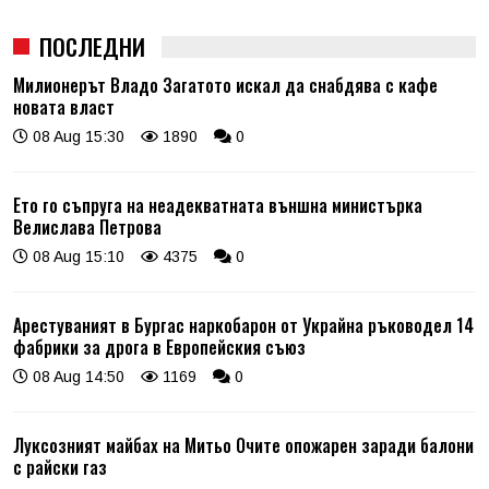
ПОСЛЕДНИ
Милионерът Владо Загатото искал да снабдява с кафе
новата власт
08 Aug 15:30
1890
0
Ето го съпруга на неадекватната външна министърка
Велислава Петрова
08 Aug 15:10
4375
0
Арестуваният в Бургас наркобарон от Украйна ръководел 14
фабрики за дрога в Европейския съюз
08 Aug 14:50
1169
0
Луксозният майбах на Митьо Очите опожарен заради балони
с райски газ