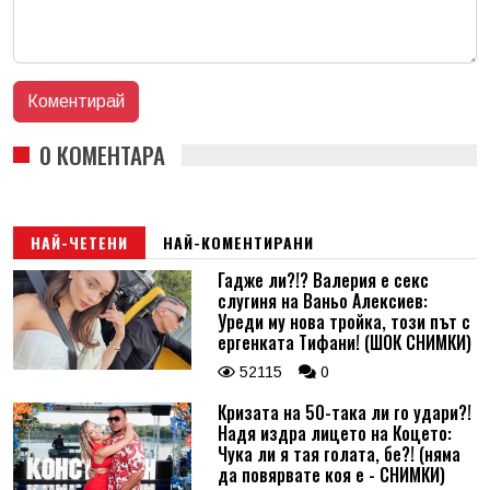
0 КОМЕНТАРА
НАЙ-ЧЕТЕНИ
НАЙ-КОМЕНТИРАНИ
Гадже ли?!? Валерия е секс
слугиня на Ваньо Алексиев:
Уреди му нова тройка, този път с
ергенката Тифани! (ШОК СНИМКИ)
52115
0
Кризата на 50-така ли го удари?!
Надя издра лицето на Коцето:
Чука ли я тая голата, бе?! (няма
да повярвате коя е - СНИМКИ)