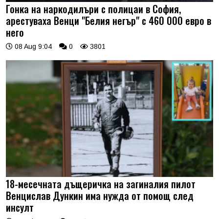
Гонка на наркодилъри с полицаи в София,
арестуваха Венци "Белия негър" с 460 000 евро в
него
08 Aug 9:04
0
3801
18-месечната дъщеричка на загиналия пилот
Венцислав Дункин има нужда от помощ след
инсулт