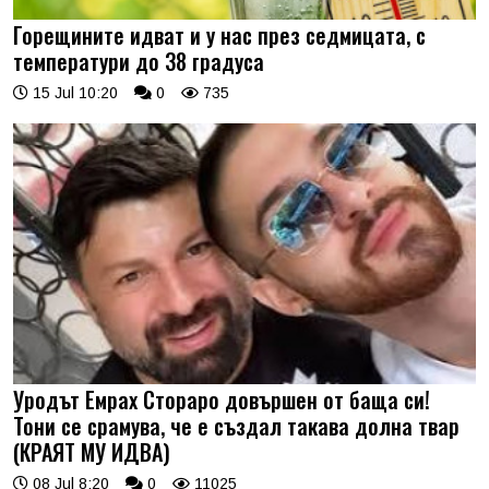
Горещините идват и у нас през седмицата, с
температури до 38 градуса
15 Jul 10:20
0
735
Уродът Емрах Стораро довършен от баща си!
Тони се срамува, че е създал такава долна твар
(КРАЯТ МУ ИДВА)
08 Jul 8:20
0
11025