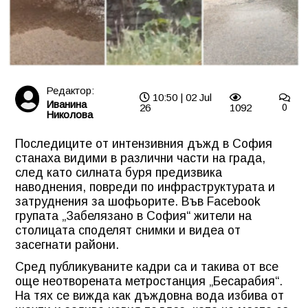
Редактор:
10:50 | 02 Jul
Иванина
26
1092
0
Николова
Последиците от интензивния дъжд в София
станаха видими в различни части на града,
след като силната буря предизвика
наводнения, повреди по инфраструктурата и
затруднения за шофьорите. Във Facebook
групата „Забелязано в София“ жители на
столицата споделят снимки и видеа от
засегнати райони.
Сред публикуваните кадри са и такива от все
още неотворената метростанция „Бесарабия“.
На тях се вижда как дъждовна вода избива от