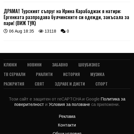
ДРАМА!! Турският съпруг на Ирина Карабаджак я натири:
Ергенката разпродава булчинските си одежди, закъсала за
пари! (ВИЖ ТУК)
06 Aug 18:35
13118
0
КЛЮКИ
НОВИНИ
ЗАБАВНО
ШОУБИЗНЕС
ТВ СЕРИАЛИ
РИАЛИТИ
ИСТОРИЯ
МУЗИКА
РАЗКРИТИЯ
СВЯТ
ЗДРАВЕ И ДИЕТИ
СПОРТ
Този сайт е защитен от reCAPTCHA и Google
Политика за
поверителност
и
Условия за ползване
са приложени.
Реклама
Контакти
Общи условия