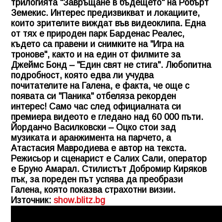
трилогията "Завръщане в бъдещето" на Робърт
Земекис. Интерес предизвикват и локациите,
които зрителите виждат във видеоклипа. Една
от тях е природен парк Барденас Реалес,
където са правени и снимките на "Игра на
тронове", както и на един от филмите за
Джеймс Бонд – "Един свят не стига". Любопитна
подробност, която едва ли учудва
почитателите на Галена, е факта, че още с
появата си "Паника" отбеляза рекорден
интерес! Само час след официалната си
премиера видеото е гледано над 60 000 пъти.
Йорданчо Василковски – Оцко стои зад
музиката и аранжимента на парчето, а
Атастасия Мавродиева е автор на текста.
Режисьор и сценарист е Салих Сали, оператор
е Бруно Амарал. Стилистът Добромир Киряков
пък, за пореден път успява да преобрази
Галена, която показва страхотни визии.
Източник:
show.blitz.bg