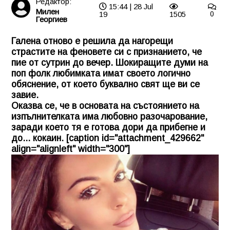
Редактор:
15:44 | 28 Jul
Милен
19
1505
0
Георгиев
Галена отново е решила да нагорещи
страстите на феновете си с признанието, че
пие от сутрин до вечер. Шокиращите думи на
поп фолк любимката имат своето логично
обяснение, от което буквално свят ще ви се
завие.
Оказва се, че в основата на състоянието на
изпълнителката има любовно разочарование,
заради което тя е готова дори да прибегне и
до... кокаин. [caption id="attachment_429662"
align="alignleft" width="300"]