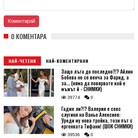
0 КОМЕНТАРА
НАЙ-ЧЕТЕНИ
НАЙ-КОМЕНТИРАНИ
Защо лъга до последно?!? Айлин
Бобева не се венча за Фарид, а
за... (няма да повярвате кой е
мъжът й - СНИМКИ)
39774
0
Гадже ли?!? Валерия е секс
слугиня на Ваньо Алексиев:
Уреди му нова тройка, този път с
ергенката Тифани! (ШОК СНИМКИ)
39536
0