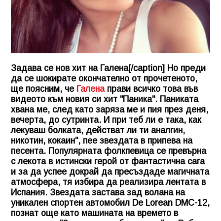
Задава се нов хит на Галена[/caption] Но преди
да се шокирате окончателно от прочетеното,
ще поясним, че
Галена
прави всичко това във
видеото към новия си хит "Паника". Паниката
хвана ме, след като заряза ме и пия през деня,
вечерта, до сутринта. И при теб ли е така, как
лекуваш болката, действат ли ти аналгин,
никотин, кокаин", пее звездата в припева на
песента. Популярната фолкпевица се превърна
с лекота в истински герой от фантастична сага
и за да успее докрай да пресъздаде магичната
атмосфера, тя избира да реализира лентата в
Испания. Звездата застава зад волана на
уникален спортен автомобил De Lorean DMC-12,
познат още като машината на времето в