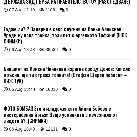
ДЪРЖАВА ЗАД ГЪРБА НА ПРАВИТЕЛСТВОТО? (РАЗСЛЕДВАНЕ)
07 Aug 12:10
1106
0
Гадже ли?!? Валерия е секс слугиня на Ваньо Алексиев:
Уреди му нова тройка, този път с ергенката Тифани! (ШОК
СНИМКИ)
06 Aug 18:48
39536
0
Бившият на Ирмена Чичикова изригна срещу Дочев: Копеле
мръсно, ще ти отрежа топките! (Стефан Щерев побесня –
ВИЖ ТУК)
06 Aug 18:44
16310
0
ФОТО БОМБА!! Ето я младоженката Айлин Бобева с
мистериозния й мъж: Защо усмивката е изчезнала от
лицето й?! (СНИМКИ)
06 Aug 18:40
12131
0