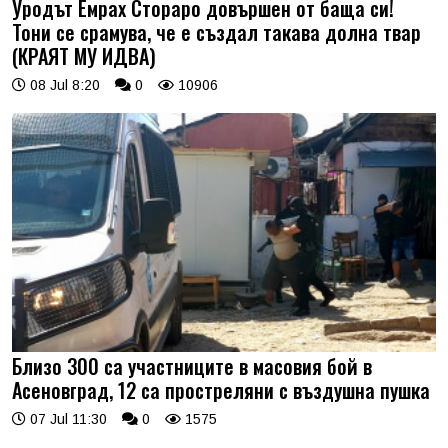
Уродът Емрах Стораро довършен от баща си!
Тони се срамува, че е създал такава долна твар
(КРАЯТ МУ ИДВА)
08 Jul 8:20
0
10906
Близо 300 са участниците в масовия бой в
Асеновград, 12 са простреляни с въздушна пушка
07 Jul 11:30
0
1575