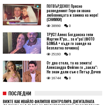
ПОТВЪРДЕНО!! Прясно
разведеният Геро си хвана
любовницата и замина на море!
(СНИМКИ)
38990
0
ТРУС!! Алекс Богданска гепи
Мартин К*ра... за к*ра! (ФОТО
БОМБА + къде го заведе на
безплатна почивка)
25193
0
От два стола, та на земята!
Александра Фейгин го „закла“:
Не знам дали съм с Петър Дочев
16744
0
ПОСЛЕДНИ
ВИЖТЕ КАК ИВАЙЛО ФИЛИПОВ КОНТРОЛИРА ДИГИТАЛНАТА