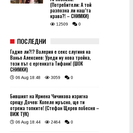
(Потребители: А той
разпозна ли наш’та
крава?! – СНИМКИ)
12509
0
ПОСЛЕДНИ
Гадже ли?!? Валерия е секс слугиня на
Ваньо Алексиев: Уреди му нова тройка,
този път с ергенката Тифани! (ШОК
СНИМКИ)
06 Aug 18:48
3059
0
Бившият на Ирмена Чичикова изригна
срещу Дочев: Копеле мръсно, ще ти
отрежа топките! (Стефан Щерев побесня –
ВИЖ ТУК)
06 Aug 18:44
2464
0