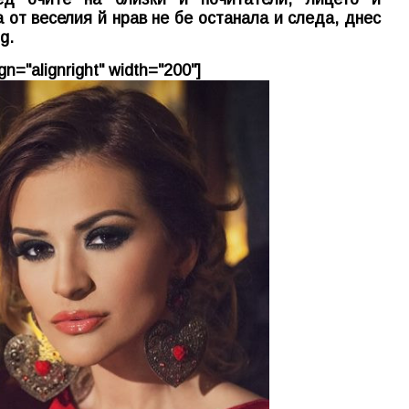
 от веселия й нрав не бе останала и следа, днес
bg
.
n="alignright" width="200"]