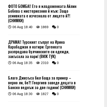
ФОТО БОМБА!! Ето я младоженката Айлин
Бобева с мистериозния й мъж: Защо
усмивката е изчезнала от лицето й?!
(СНИМКИ)
06 Aug 18:40
1869
0
ДРАМА!! Турският съпруг на Ирина
Карабаджак я натири: Ергенката
разпродава булчинските си одежди,
закъсала за пари! (ВИЖ ТУК)
06 Aug 18:35
2310
0
Благо Джизъса бил баща за пример –
верно ли, бе?! Георгиев заведе децата в
Банско веднъж за две години! (СНИМКИ)
06 Aug 18:30
1827
0