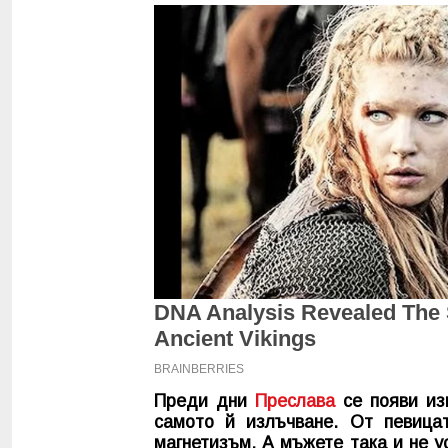
Преди дни
Преслава
се появи изц
самото й излъчване. От певицат
магнетизъм. А мъжете така и не у