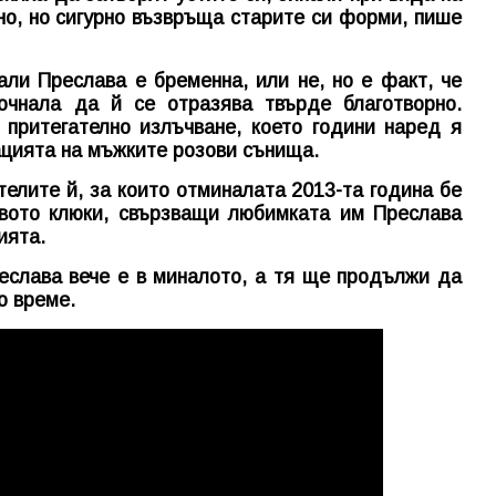
но, но сигурно възвръща старите си форми, пише
ли Преслава е бременна, или не, но е факт, че
чнала да й се отразява твърде благотворно.
притегателно излъчване, което години наред я
ацията на мъжките розови сънища.
телите й, за които отминалата 2013-та година бе
вото клюки, свързващи любимката им Преслава
ията.
еслава вече е в миналото, а тя ще продължи да
о време.