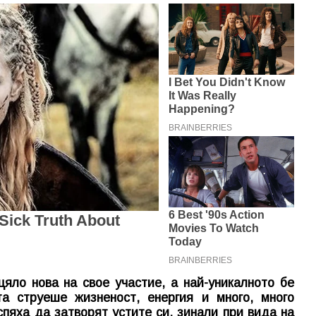
яло нова на свое участие, а най-уникалното бе
а струеше жизненост, енергия и много, много
спяха да затворят устите си, зинали при вида на