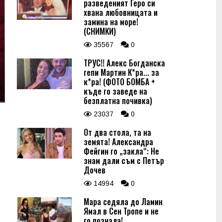
разведеният Геро си
хвана любовницата и
замина на море!
(СНИМКИ)
35567
0
ТРУС!! Алекс Богданска
гепи Мартин К*ра... за
к*ра! (ФОТО БОМБА +
къде го заведе на
безплатна почивка)
23037
0
От два стола, та на
земята! Александра
Фейгин го „закла“: Не
знам дали съм с Петър
Дочев
14994
0
Мара седяла до Ламин
Ямал в Сен Тропе и не
го познала!