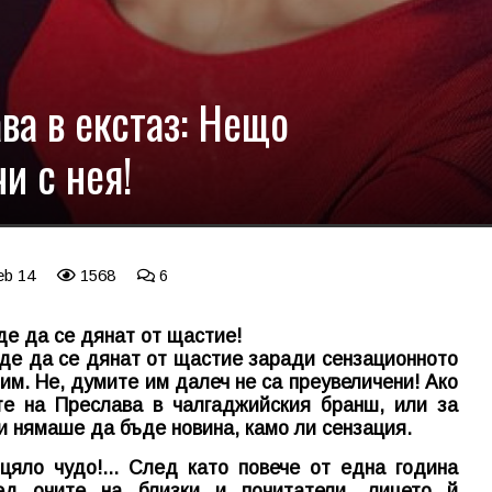
ва в екстаз: Нещо
и с нея!
eb 14
1568
6
де да се дянат от щастие!
ъде да се дянат от щастие заради сензационното
им. Не, думите им далеч не са преувеличени! Ако
те на Преслава в чалгаджийския бранш, или за
и нямаше да бъде новина, камо ли сензация.
яло чудо!... След като повече от една година
ед очите на близки и почитатели, лицето й