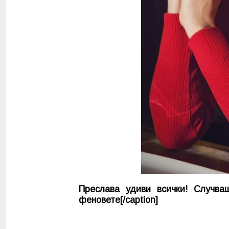
Преслава удиви всички! Случва
феновете[/caption]