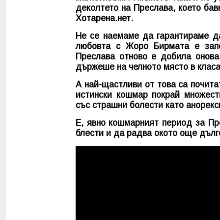
деколтето на Преслава, което бав
Хотарена.нет.
Не се наемаме да гарантираме да
любовта с Жоро Бирмата е запо
Преслава отново е добила онова 
държеше на челното място в клас
А най-щастливи от това са почита
истински кошмар покрай множест
със страшни болести като анорекс
Е, явно кошмарният период за Пр
блести и да радва окото още дълг