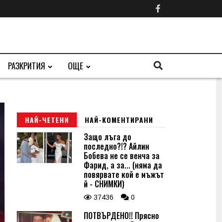
РАЗКРИТИЯ
ОЩЕ
НАЙ-ЧЕТЕНИ
НАЙ-КОМЕНТИРАНИ
Защо лъга до
последно?!? Айлин
Бобева не се венча за
Фарид, а за... (няма да
повярвате кой е мъжът
й - СНИМКИ)
37436
0
ПОТВЪРДЕНО!! Прясно