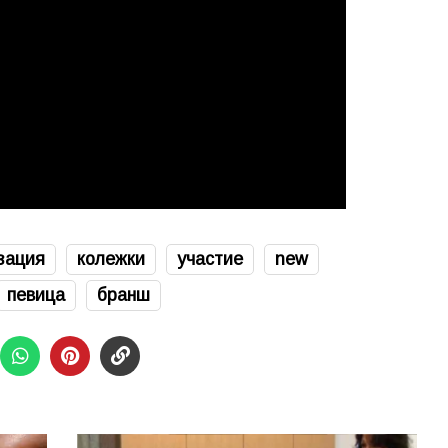
зация
колежки
участие
new
певица
бранш