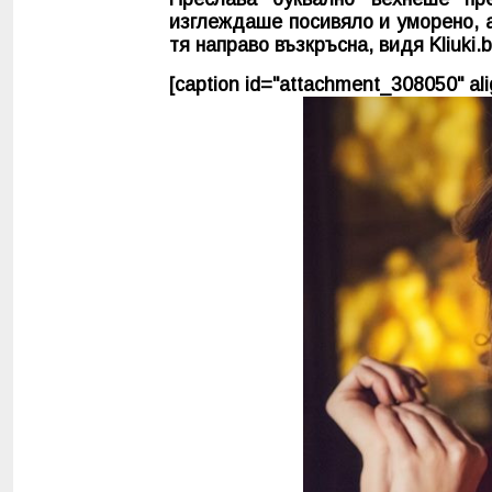
изглеждаше посивяло и уморено, а
тя направо възкръсна, видя
Kliuki.
[caption id="attachment_308050" alig