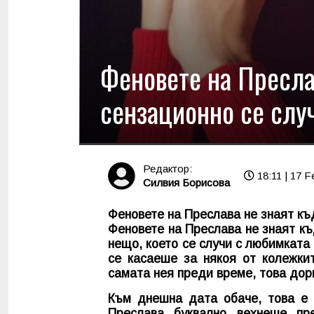
Феновете на Пресла
сензационно се случ
Редактор:
18:11 | 17 F
Силвия Борисова
Феновете на Преслава не знаят къ
Феновете на Преслава не знаят к
нещо, което се случи с любимката 
се касаеше за някоя от колежки
самата нея преди време, това дор
Към днешна дата обаче, това е ц
Преслава буквално вехнеше пр