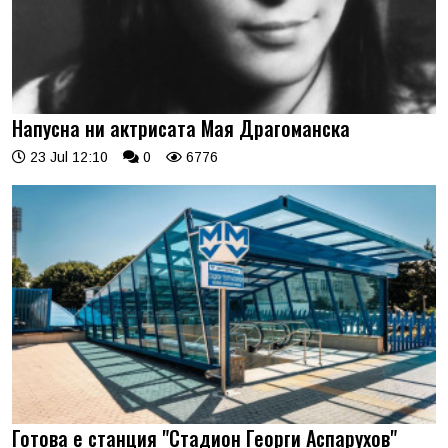
Напусна ни актрисата Мая Драгоманска
23 Jul 12:10
0
6776
Готова е станция "Стадион Георги Аспарухов"