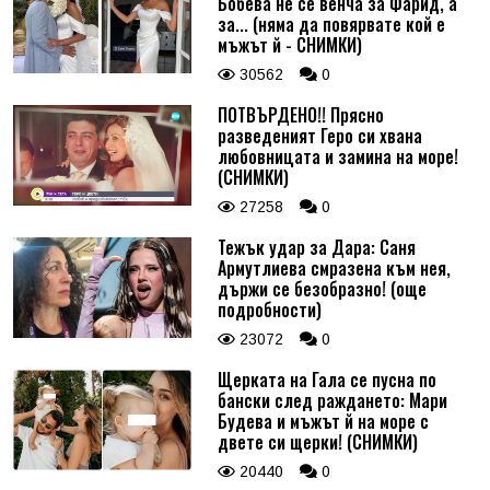
Бобева не се венча за Фарид, а
за... (няма да повярвате кой е
мъжът й - СНИМКИ)
30562
0
ПОТВЪРДЕНО!! Прясно
разведеният Геро си хвана
любовницата и замина на море!
(СНИМКИ)
27258
0
Тежък удар за Дара: Саня
Армутлиева смразена към нея,
държи се безобразно! (още
подробности)
23072
0
Щерката на Гала се пусна по
бански след раждането: Мари
Будева и мъжът й на море с
двете си щерки! (СНИМКИ)
20440
0