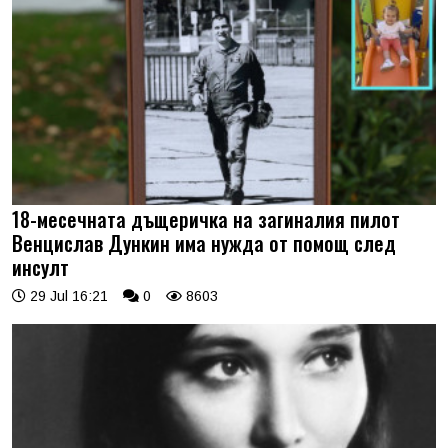
18-месечната дъщеричка на загиналия пилот
Венцислав Дункин има нужда от помощ след
инсулт
29 Jul 16:21
0
8603