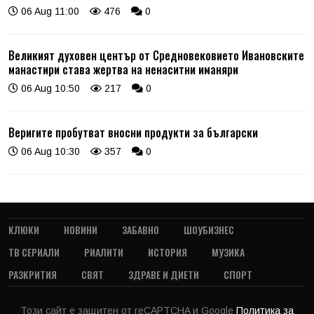
06 Aug 11:00
476
0
Великият духовен център от Средновековието Ивановските
манастири става жертва на ненаситни иманяри
06 Aug 10:50
217
0
Веригите пробутват вносни продукти за български
06 Aug 10:30
357
0
КЛЮКИ
НОВИНИ
ЗАБАВНО
ШОУБИЗНЕС
ТВ СЕРИАЛИ
РИАЛИТИ
ИСТОРИЯ
МУЗИКА
РАЗКРИТИЯ
СВЯТ
ЗДРАВЕ И ДИЕТИ
СПОРТ
Този сайт е защитен от reCAPTCHA и Google
Политика за