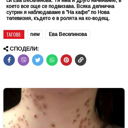
си Ева Веселинова. Тя има и друго начинание, в
което все още се подвизава. Всяка делнична
сутрин я наблюдаваме в "На кафе" по Нова
телевизия, където е в ролята на ко-водещ.
ТАГОВЕ:
new
Ева Веселинова
СПОДЕЛИ: