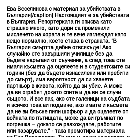
Ева Веселинова с материал за убийствата в
България[/caption] Настоящият е за убийствата
в България. Репортерката ги описва като
страшно много, като дори са променили
мисленето на хората и те вече изглеждат като
нещо нормално, което става в страната. "В
България смъртта дебне отвсякъде! Ако
случайно сте завършили училище без да
бъдете наръгани от съученик, а след това сте
имали късмета да оцелеете и в студентските си
години (без да бъдете изнасилени или пребити
до смърт), има вероятност да си хванете
партньор в живота, който да ви убие. А може
да ви ограбят докато спите и да ви се случи
същото. И все пак, ако сте галеници на съдбата
и всичко това ви подмине, ако имате и късмета
да не ви блъсне пиян шофьор и да оцелеете от
войната по пътищата, може да ви гръмнат по
погрешка – докато се разхождате, работите
или пазарувате." - така промотира материала