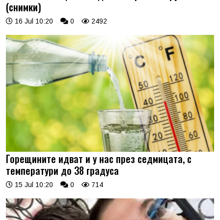
(снимки)
16 Jul 10:20
0
2492
Горещините идват и у нас през седмицата, с
температури до 38 градуса
15 Jul 10:20
0
714