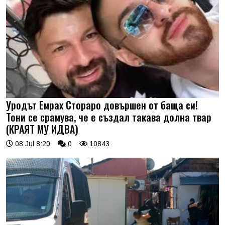
Уродът Емрах Стораро довършен от баща си!
Тони се срамува, че е създал такава долна твар
(КРАЯТ МУ ИДВА)
08 Jul 8:20
0
10843