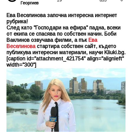
Георгиев
Ева Веселинова започна интересна интернет
рубрика!
След като "Господари на ефира" падна, всеки
от екипа се спасява по собствен начин. Боби
Ваклинов озвучава филми, а пък
Ева
Веселинова
стартира собствен сайт, където
публикува интересни материали, научи
Kliuki.bg
.
[caption id="attachment_421754" align="alignleft"
width="300"]