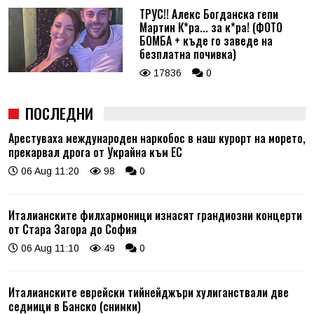
ТРУС!! Алекс Богданска гепи
Мартин К*ра... за к*ра! (ФОТО
БОМБА + къде го заведе на
безплатна почивка)
17836
0
ПОСЛЕДНИ
Арестуваха международен наркобос в наш курорт на морето,
прекарвал дрога от Украйна към ЕС
06 Aug 11:20
98
0
Италианските филхармоници изнасят грандиозни концерти
от Стара Загора до София
06 Aug 11:10
49
0
Италианските еврейски тийнейджъри хулиганствали две
седмици в Банско (снимки)