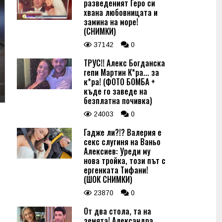
разведеният Геро си
хвана любовницата и
замина на море!
(СНИМКИ)
37142
0
ТРУС!! Алекс Богданска
гепи Мартин К*ра... за
к*ра! (ФОТО БОМБА +
къде го заведе на
безплатна почивка)
24003
0
Гадже ли?!? Валерия е
секс слугиня на Ваньо
Алексиев: Уреди му
нова тройка, този път с
ергенката Тифани!
(ШОК СНИМКИ)
23870
0
От два стола, та на
земята! Александра