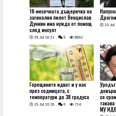
18-месечната дъщеричка на
Напусн
загиналия пилот Венцислав
Драгом
Дункин има нужда от помощ
23 Jul 
след инсулт
29 Jul 16:21
0
8652
Горещините идват и у нас
Уродът
през седмицата, с
довърш
температури до 38 градуса
се срам
такава
15 Jul 10:20
0
714
МУ ИДВ