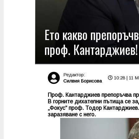
Ето какво препоръчв
проф. Кантарджиев!
Редактор:
10:28 | 11 M
Силвия Борисова
Проф. Кантарджиев препоръчва пр
В горните дихателни пътища се з
„Фокус“ проф. Тодор Кантарджиев.
заразяване с него.