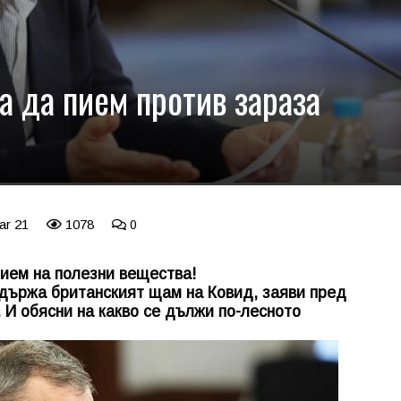
а да пием против зараза
ar 21
1078
0
ием на полезни вещества!
адържа британският щам на Ковид, заяви пред
 И обясни на какво се дължи по-лесното