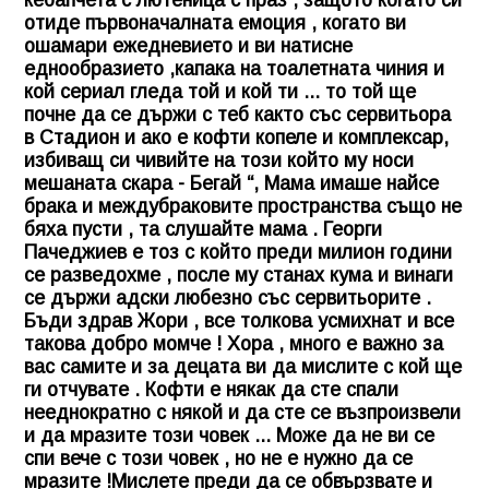
отиде първоначалната емоция , когато ви
ошамари ежедневието и ви натисне
еднообразието ,капака на тоалетната чиния и
кой сериал гледа той и кой ти ... то той ще
почне да се държи с теб както със сервитьора
в Стадион и ако е кофти копеле и комплексар,
избиващ си чивийте на този който му носи
мешаната скара - Бегай “, Мама имаше найсе
брака и междубраковите пространства също не
бяха пусти , та слушайте мама . Георги
Пачеджиев е тоз с който преди милион години
се разведохме , после му станах кума и винаги
се държи адски любезно със сервитьорите .
Бъди здрав Жори , все толкова усмихнат и все
такова добро момче ! Хора , много е важно за
вас самите и за децата ви да мислите с кой ще
ги отчувате . Кофти е някак да сте спали
нееднократно с някой и да сте се възпроизвели
и да мразите този човек ... Може да не ви се
спи вече с този човек , но не е нужно да се
мразите !Мислете преди да се обвързвате и