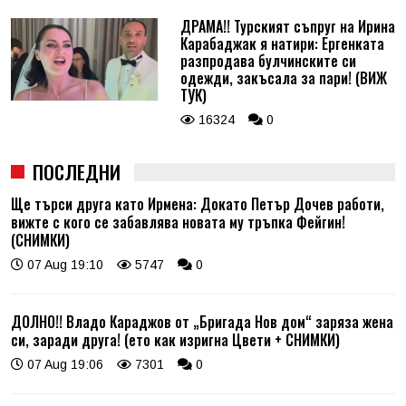
ДРАМА!! Турският съпруг на Ирина
Карабаджак я натири: Ергенката
разпродава булчинските си
одежди, закъсала за пари! (ВИЖ
ТУК)
16324
0
ПОСЛЕДНИ
Ще търси друга като Ирмена: Докато Петър Дочев работи,
вижте с кого се забавлява новата му тръпка Фейгин!
(СНИМКИ)
07 Aug 19:10
5747
0
ДОЛНО!! Владо Караджов от „Бригада Нов дом“ заряза жена
си, заради друга! (ето как изригна Цвети + СНИМКИ)
07 Aug 19:06
7301
0