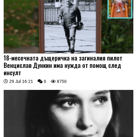
18-месечната дъщеричка на загиналия пилот
Венцислав Дункин има нужда от помощ след
инсулт
29 Jul 16:21
0
8750