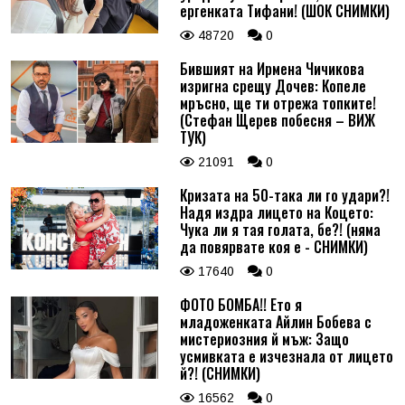
ергенката Тифани! (ШОК СНИМКИ)
48720
0
Бившият на Ирмена Чичикова
изригна срещу Дочев: Копеле
мръсно, ще ти отрежа топките!
(Стефан Щерев побесня – ВИЖ
ТУК)
21091
0
Кризата на 50-така ли го удари?!
Надя издра лицето на Коцето:
Чука ли я тая голата, бе?! (няма
да повярвате коя е - СНИМКИ)
17640
0
ФОТО БОМБА!! Ето я
младоженката Айлин Бобева с
мистериозния й мъж: Защо
усмивката е изчезнала от лицето
й?! (СНИМКИ)
16562
0