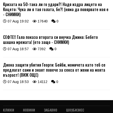
Кризата на 50-така ли го удари?! Надя издра лицето на
Коцето: Чука ли я тая голата, бе?! (няма да повярвате коя е
- СНИМКИ)
07 Aug 19:02
17640
0
СЕФТЕ!! Гала показа втората си внучка Джина: Бебето
шашна мрежата! (ето защо - СНИМКИ)
07 Aug 18:57
7392
0
Диона защити убития Георги: Бейби, момичета като теб се
предлагат сами и знаят повече за секса от жени на моята
възраст! (ВИЖ ОЩЕ)
07 Aug 18:53
14112
0
КЛЮКИ
НОВИНИ
ЗАБАВНО
ШОУБИЗНЕС