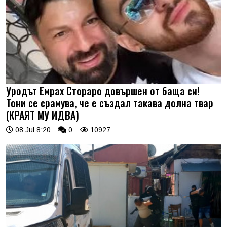
Уродът Емрах Стораро довършен от баща си!
Тони се срамува, че е създал такава долна твар
(КРАЯТ МУ ИДВА)
08 Jul 8:20
0
10927