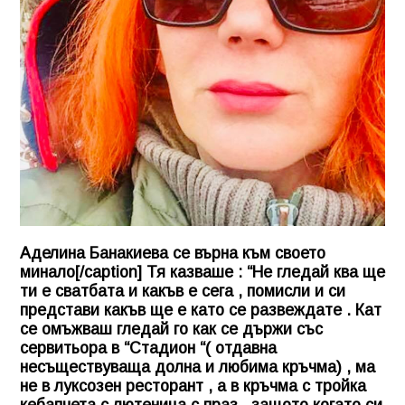
Аделина Банакиева се върна към своето
минало[/caption] Тя казваше : “Не гледай ква ще
ти е сватбата и какъв е сега , помисли и си
представи какъв ще е като се развеждате . Кат
се омъжваш гледай го как се държи със
сервитьора в “Стадион “( отдавна
несъществуваща долна и любима кръчма) , ма
не в луксозен ресторант , а в кръчма с тройка
кебапчета с лютеница с праз , защото когато си