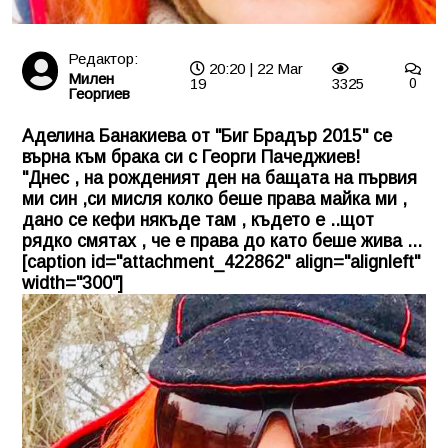
Редактор:
20:20 | 22 Mar
Милен
19
3325
0
Георгиев
Аделина Банакиева от "Биг Брадър 2015" се
върна към брака си с Георги Пачеджиев!
"Днес , на рожденият ден на бащата на първия
ми син ,си мисля колко беше права майка ми ,
дано се кефи някъде там , където е ..щот
рядко смятах , че е права до като беше жива ...
[caption id="attachment_422862" align="alignleft"
width="300"]