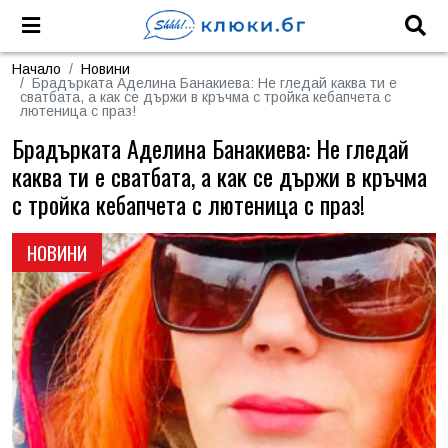
Начало
Новини
Брадърката Аделина Банакиева: Не гледай каква ти е
сватбата, а как се държи в кръчма с тройка кебапчета с
лютеница с праз!
Брадърката Аделина Банакиева: Не гледай
каква ти е сватбата, а как се държи в кръчма
с тройка кебапчета с лютеница с праз!
НОВИНИ