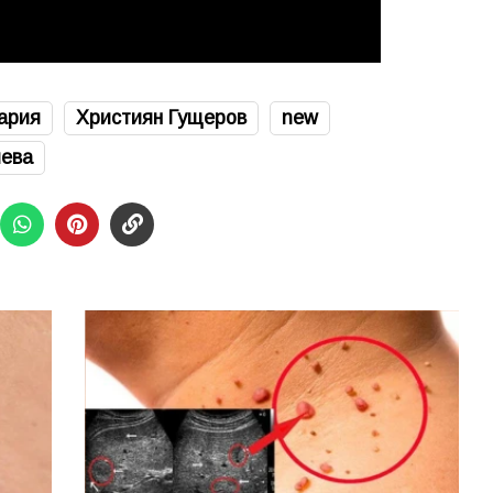
ария
Християн Гущеров
new
лева