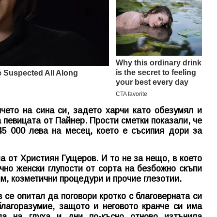
чето на сина си, задето харчи като обезумял и
 певицата от Пайнер. Прости сметки показали, че
5 000 лева на месец, което е съсипия дори за
а от Християн Гущеров. И то не за нещо, в което
чно женски глупости от сорта на безбожно скъпи
рим, козметични процедури и прочие глезотии.
 се опитал да поговори кротко с благоверната си
лагоразумие, защото и неговото кранче си има
ла на глуха и дни по-късно отново изтънила