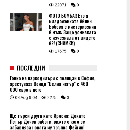
22071
0
ФОТО БОМБА!! Ето я
младоженката Айлин
Бобева с мистериозния
й мъж: Защо усмивката
е изчезнала от лицето
й?! (СНИМКИ)
17675
0
ПОСЛЕДНИ
Гонка на наркодилъри с полицаи в София,
арестуваха Венци "Белия негър" с 460
000 евро в него
08 Aug 9:04
2275
0
Ще търси друга като Ирмена: Докато
Петър Дочев работи, вижте с кого се
забавлява новата му тръпка Фейгин!