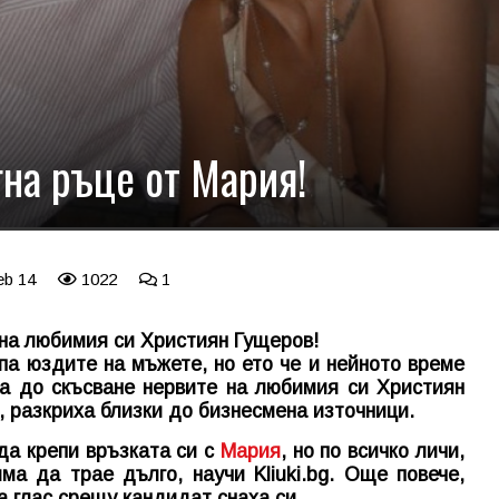
гна ръце от Мария!
eb 14
1022
1
 на любимия си Християн Гущеров!
па юздите на мъжете, но ето че и нейното време
а до скъсване нервите на любимия си Християн
, разкриха близки до бизнесмена източници.
а крепи връзката си с
Мария
, но по всичко личи,
няма да трае дълго, научи
Kliuki.bg
. Още повече,
а глас срещу кандидат снаха си.