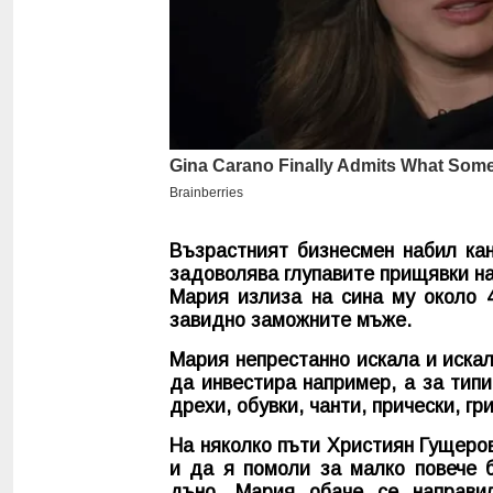
Възрастният бизнесмен набил кан
задоволява глупавите прищявки на
Мария излиза на сина му около 4
завидно заможните мъже.
Мария непрестанно искала и искал
да инвестира например, а за типи
дрехи, обувки, чанти, прически, г
На няколко пъти Християн Гущеров
и да я помоли за малко повече б
дъно. Мария обаче се направи