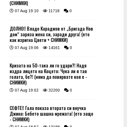
(СНИМКИ)
07 Aug 19:10
11718
0
ДОЛНО!! Владо Караджов от „Бригада Нов
дом“ заряза жена си, заради друга! (ето
как изригна Цвети + СНИМКИ)
07 Aug 19:06
14161
0
Кризата на 50-така ли го удари?! Надя
издра лицето на Коцето: Чука ли я тая
голата, бе?! (няма да повярвате коя е -
СНИМКИ)
07 Aug 19:02
32200
0
СЕФТЕ!! Гала показа втората си внучка
Джина: Бебето шашна мрежата! (ето защо
- СНИМКИ)