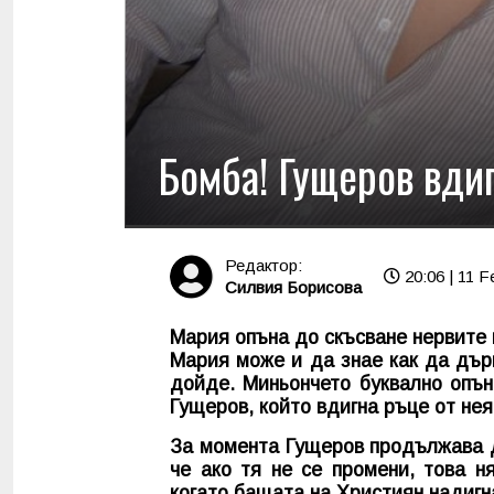
Бомба! Гущеров вди
Редактор:
20:06 | 11 F
Силвия Борисова
Мария опъна до скъсване нервите
Мария може и да знае как да дър
дойде. Миньончето буквално опън
Гущеров, който вдигна ръце от нея
За момента Гущеров продължава д
че ако тя не се промени, това 
когато бащата на Християн надигн