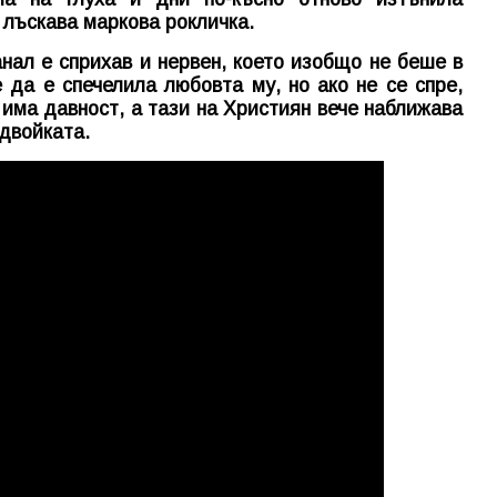
лъскава маркова рокличка.
нал е сприхав и нервен, което изобщо не беше в
 да е спечелила любовта му, но ако не се спре,
 има давност, а тази на Християн вече наближава
 двойката.