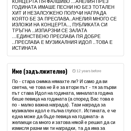
КОНЦЕРТА ПЯ ФАЛШИВО ...АНЕЛИЯ ПРЕЗ
ГОДИНАТА ИМАШЕ ПЕСНИ НО БЕЗ ТОТАЛЕН
ХИТ И НЕЗАЛСУЖЕНО ПОЛУЧИ НАГРАДА
КОЯТО БЕ ЗА ПРЕСЛАВА..АНЕЛИЯ МНОГО СЕ
ИЗЛОЖИ НА КОНЦЕРТА.., ПУБЛИКАТА СИ
ТРЪГНА ..ИЗПАРЗНИ СЕ ЗАЛАТА
...ЕДИНСТВЕНО ПРЕСЛАВА ПЯ ДОБРЕ
..ПРЕСЛАВА Е МУЗИКАЛНИЯ ИДОЛ ..ТОВА Е
ИСТИНАТА
Име
*
Име (задължително)
12 years before
Email
По - стара снимка нямахте ли? И само да ви
светна, че това не й е за втори път - тя за първи
път става Идол на годината, миналата година
Коментар
*
беше певица на годината (а според Вас това е
по - малко важна награда). Тази награда за
музикален идол е пълна глупост. Истината, е че
една може да бъде певица на годината- а
желаещи са много и затова някой е решил да си
измисля разни ми ти наградки, та да има за