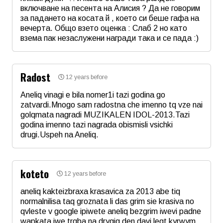
включване на песента на Алисия ? Да не говорим
Коментар
*
за падането на косата й , което си беше гафа на
вечерта. Общо взето оценка : Слаб 2 но като
взема пак незаслужени награди така и се пада :)
Име
*
Radost
12 years before
Email
Aneliq vinagi e bila nomer1i tazi godina go
zatvardi.Mnogo sam radostna che imenno tq vze nai
golqmata nagradi MUZIKALEN IDOL-2013.Tazi
Коментар
*
godina imenno tazi nagrada obismisli vsichki
drugi.Uspeh na Aneliq.
Име
*
koteto
12 years before
Email
aneliq kakteizbraxa krasavica za 2013 abe tiq
normalnilisa taq groznata li das grim sie krasiva no
qvleste v google ipiwete aneliq bezgrim iwevi padne
Коментар
*
wapkata iwe trqba na drygiq den davi leqt kyrwym