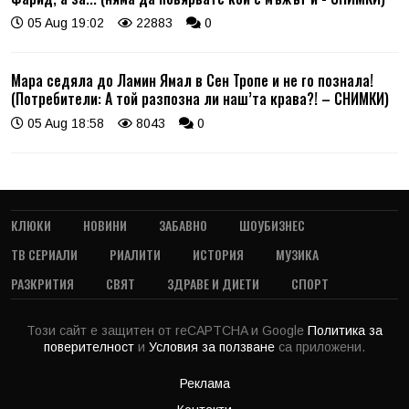
05 Aug 19:02
22883
0
Мара седяла до Ламин Ямал в Сен Тропе и не го познала!
(Потребители: А той разпозна ли наш’та крава?! – СНИМКИ)
05 Aug 18:58
8043
0
КЛЮКИ
НОВИНИ
ЗАБАВНО
ШОУБИЗНЕС
ТВ СЕРИАЛИ
РИАЛИТИ
ИСТОРИЯ
МУЗИКА
РАЗКРИТИЯ
СВЯТ
ЗДРАВЕ И ДИЕТИ
СПОРТ
Този сайт е защитен от reCAPTCHA и Google
Политика за
поверителност
и
Условия за ползване
са приложени.
Реклама