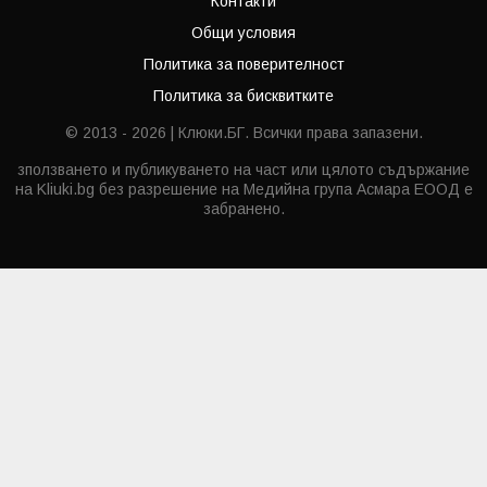
Контакти
Общи условия
Политика за поверителност
Политика за бисквитките
© 2013 - 2026 | Клюки.БГ. Всички права запазени.
зползването и публикуването на част или цялото съдържание
на Kliuki.bg без разрешение на Медийна група Асмара ЕООД е
забранено.