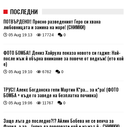
ПОСЛЕДНИ
ПОТВЪРДЕНО!! Прясно разведеният Геро си хвана
любовницата и замина на море! (СНИМКИ)
05 Aug 19:13
17724
0
ФОТО БОМБА!! Дениз Хайрула показа новото си гадже: Най-
после мъж й обърна внимание за повече от веднъж! (ето кой
е)
05 Aug 19:10
6762
0
ТРУС!! Алекс Богданска гепи Мартин К*ра... за к*ра! (ФОТО
БОМБА + къде го заведе на безплатна почивка)
05 Aug 19:06
11767
0
Защо лъга до последно?!? Айлин Бобева не се венча за
Фарид, а за... (няма да повярвате кой е мъжът й - СНИМКИ)