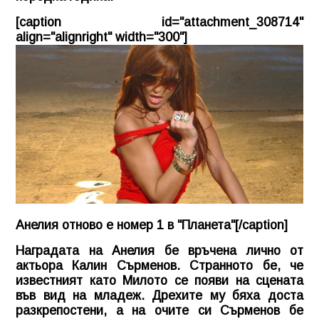
[caption id="attachment_308714"
align="alignright" width="300"]
Анелия отново е номер 1 в "Планета"[/caption]
Наградата на Анелия бе връчена лично от
актьора Калин Сърменов. Странното бе, че
известният като Милото се появи на сцената
във вид на младеж. Дрехите му бяха доста
разкрепостени, а на очите си Сърменов бе