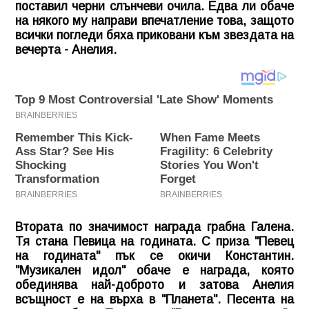
поставил черни слънчеви очила. Едва ли обаче
на някого му направи впечатление това, защото
всички погледи бяха приковани към звездата на
вечерта - Анелия.
Втората по значимост награда грабна Галена.
Тя стана Певица на годината. С приза "Певец
на годината" пък се окичи Константин.
"Музикален идол" обаче е награда, която
обединява най-доброто и затова Анелия
всъщност е на върха в "Планета". Песента на