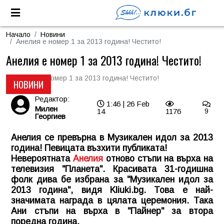
Начало
Новини
Анелия е номер 1 за 2013 година! Честито!
Анелия е номер 1 за 2013 година! Честито!
НОВИНИ
Редактор:
1:46 | 26 Feb
Милен
14
1176
9
Георгиев
Анелия се превърна в Музикален идол за 2013
година! Певицата възхити публиката!
Невероятната
Анелия
отново стъпи на върха на
телевизия "Планета". Красивата 31-годишна
фолк дива бе избрана за "Музикален идол за
2013 година", видя
Kliuki.bg
. Това е най-
значимата награда в цялата церемония. Така
Ани стъпи на върха в "Пайнер" за втора
поредна година.