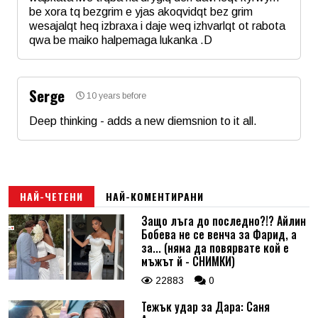
be xora tq bezgrim e yjas akoqvidqt bez grim
wesajalqt heq izbraxa i daje weq izhvarlqt ot rabota
qwa be maiko halpemaga lukanka .D
Име
*
Serge
10 years before
Email
Deep thinking - adds a new diemsnion to it all.
Име
*
Коментар
*
Email
НАЙ-ЧЕТЕНИ
НАЙ-КОМЕНТИРАНИ
Защо лъга до последно?!? Айлин
Бобева не се венча за Фарид, а
Коментар
*
за... (няма да повярвате кой е
мъжът й - СНИМКИ)
22883
0
Тежък удар за Дара: Саня