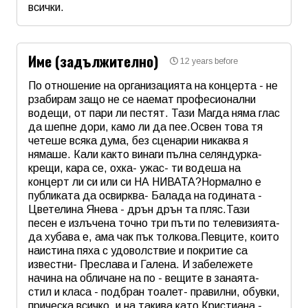
всички.
Име
*
Име (задължително)
12 years before
Email
По отношение на организацията на концерта - не
рзабирам защо не се наемат професионални
водещи, от пари ли пестят. Тази Магда няма глас
Коментар
*
да шепне дори, камо ли да пее.Освен това тя
четеше всяка дума, без сценарии никаква я
нямаше. Кали както винаги пълна селяндурка-
крещи, кара се, охка- ужас- ти водеша на
концерт ли си или си НА НИВАТА?Нормално е
публиката да освирква- Балада на годината -
Цветелина Янева - дрън дрън та пляс.Тази
песен е излъчена точно три пъти по телевизията-
да хубава е, ама чак пък толкова.Певците, които
наистина пяха с удоволствие и покритие са
известни- Преслава и Галена. И забележете
начина на обличане на по - вещите в занаята-
стил и класа - подбран тоалет- правилни, обувки,
прическа всичко, и на такива като Кристиана -