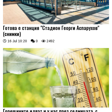
Готова е станция "Стадион Георги Аспарухов"
(снимки)
16 Jul 10:20
0
2492
Горещините идват и у нас през седмицата, с