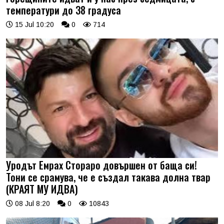
температури до 38 градуса
15 Jul 10:20
0
714
Уродът Емрах Стораро довършен от баща си!
Тони се срамува, че е създал такава долна твар
(КРАЯТ МУ ИДВА)
08 Jul 8:20
0
10843