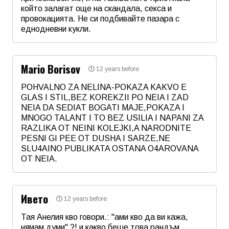
който залагат още на скандала, секса и
провокацията. Не си подбивайте пазара с
еднодневни кукли.
Име
*
Mario Borisov
12 years before
Email
POHVALNO ZA NELINA-POKAZA KAKVO E
GLAS I STIL,BEZ KOREKZII PO NEIA I ZAD
NEIA DA SEDIAT BOGATI MAJE,POKAZA I
Коментар
*
MNOGO TALANT I TO BEZ USILIA I NAPANI ZA
RAZLIKA OT NEINI KOLEJKI,A NARODNITE
PESNI GI PEE OT DUSHA I SARZE,NE
SLU4AINO PUBLIKATA OSTANA O4AROVANA
OT NEIA.
Име
*
Ивето
12 years before
Email
Тая Анелия кво говори.: "ами кво да ви кажа,
нямам думи" ?! и какво беше това рандъм