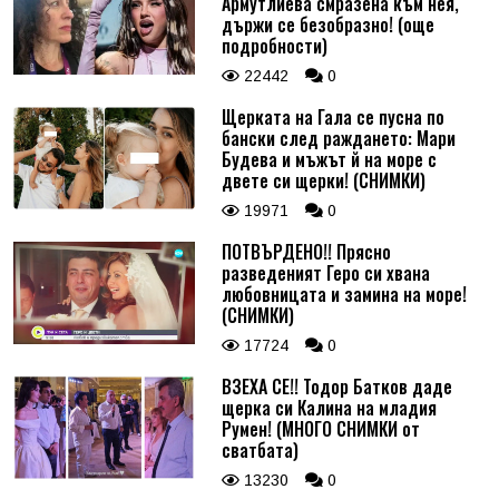
Армутлиева смразена към нея,
държи се безобразно! (още
подробности)
22442
0
Щерката на Гала се пусна по
бански след раждането: Мари
Будева и мъжът й на море с
двете си щерки! (СНИМКИ)
19971
0
ПОТВЪРДЕНО!! Прясно
разведеният Геро си хвана
любовницата и замина на море!
(СНИМКИ)
17724
0
ВЗЕХА СЕ!! Тодор Батков даде
щерка си Калина на младия
Румен! (МНОГО СНИМКИ от
сватбата)
13230
0