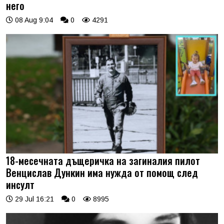
него
08 Aug 9:04
0
4291
18-месечната дъщеричка на загиналия пилот
Венцислав Дункин има нужда от помощ след
инсулт
29 Jul 16:21
0
8995