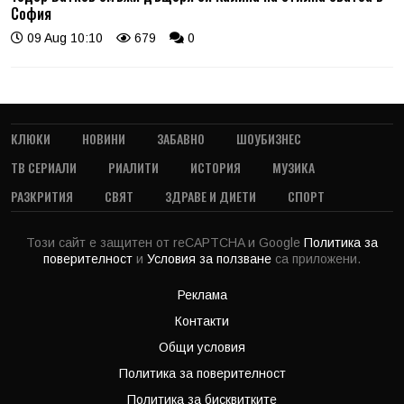
София
09 Aug 10:10
679
0
КЛЮКИ
НОВИНИ
ЗАБАВНО
ШОУБИЗНЕС
ТВ СЕРИАЛИ
РИАЛИТИ
ИСТОРИЯ
МУЗИКА
РАЗКРИТИЯ
СВЯТ
ЗДРАВЕ И ДИЕТИ
СПОРТ
Този сайт е защитен от reCAPTCHA и Google
Политика за
поверителност
и
Условия за ползване
са приложени.
Реклама
Контакти
Общи условия
Политика за поверителност
Политика за бисквитките