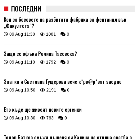
ПОСЛЕДНИ
Кои са босовете на разбитата фабрика за фентанил във
„Факултета“?
09 Aug 11:30
1001
0
Защо се офъка Ромина Тасевска?
09 Aug 11:10
1792
0
Златка и Светлана Гущерова вече к*рв@р*ват заедно
09 Aug 10:50
2191
0
Ето къде ще живеят новите ергенки
09 Aug 10:30
763
0
Тодор Батков омъжи дъщеря си Калина на стилна сватба в