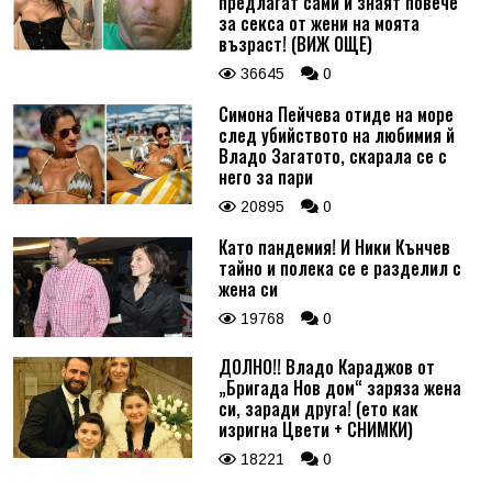
предлагат сами и знаят повече
за секса от жени на моята
възраст! (ВИЖ ОЩЕ)
36645
0
Симона Пейчева отиде на море
след убийството на любимия й
Владо Загатото, скарала се с
него за пари
20895
0
Като пандемия! И Ники Кънчев
тайно и полека се е разделил с
жена си
19768
0
ДОЛНО!! Владо Караджов от
„Бригада Нов дом“ заряза жена
си, заради друга! (ето как
изригна Цвети + СНИМКИ)
18221
0