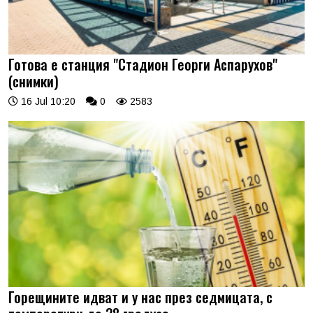
Готова е станция "Стадион Георги Аспарухов"
(снимки)
16 Jul 10:20
0
2583
Горещините идват и у нас през седмицата, с