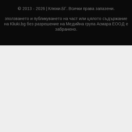
© 2013 - 2026 | Клюки.БГ. Всички права запазени.
зползването и публикуването на част или цялото съдържание
на Kliuki.bg без разрешение на Медийна група Асмара ЕООД е
забранено.