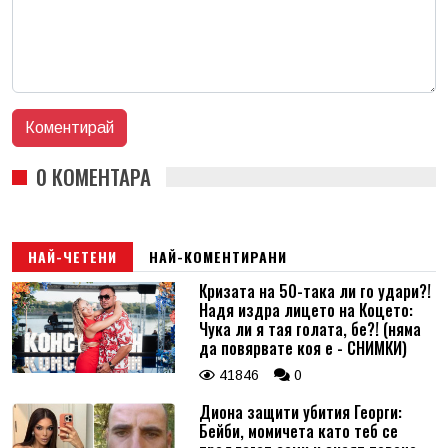
0 КОМЕНТАРА
НАЙ-ЧЕТЕНИ
НАЙ-КОМЕНТИРАНИ
Кризата на 50-така ли го удари?!
Надя издра лицето на Коцето:
Чука ли я тая голата, бе?! (няма
да повярвате коя е - СНИМКИ)
41846
0
Диона защити убития Георги:
Бейби, момичета като теб се