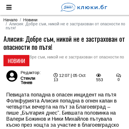
Начало
Новини
Алисия: Добре съм, никой не е застрахован от опасности по
пътя!
Алисия: Добре съм, никой не е застрахован от
опасности по пътя!
НОВИНИ
Редактор:
12:07 | 05 Oct
Стенли
13
553
0
Тенев
Певицата попадна в опасен инцидент на пътя
Фолкфурията Алисия попадна в огнен капан в
четвъртък вечерта на път за Благоевград –
пише „България днес”. Бившата половинка на
Валери Божинов и Ники Михайлов пътувала
късно през нощта за участие в благоевградско