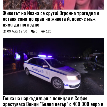
Животът на Ивана се срути! Огромна трагедия я
оставя сама до края на живота й, повече мъж
няма да погледне
09 Aug 12:50
0
126
Гонка на наркодилъри с полицаи в София,
арестуваха Венци "Белия негър" с 460 000 евро в