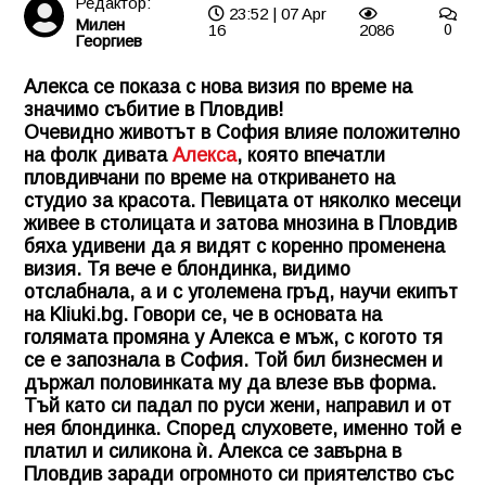
Редактор:
23:52 | 07 Apr
Милен
16
2086
0
Георгиев
Алекса се показа с нова визия по време на
значимо събитие в Пловдив!
Очевидно животът в София влияе положително
на фолк дивата
Алекса
, която впечатли
пловдивчани по време на откриването на
студио за красота. Певицата от няколко месеци
живее в столицата и затова мнозина в Пловдив
бяха удивени да я видят с коренно променена
визия. Тя вече е блондинка, видимо
отслабнала, а и с уголемена гръд, научи екипът
на
Kliuki.bg
. Говори се, че в основата на
голямата промяна у Алекса е мъж, с когото тя
се е запознала в София. Той бил бизнесмен и
държал половинката му да влезе във форма.
Тъй като си падал по руси жени, направил и от
нея блондинка. Според слуховете, именно той е
платил и силикона ѝ. Алекса се завърна в
Пловдив заради огромното си приятелство със