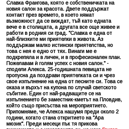
Славка Франгова, която е собственичката на
новия салон за красота. Двете поддържат
контакт през времето, в което нямат
възможност да се виждат, тъй като едната
вече е в столицата, а другата все още живее и
работи в родния си град. "Славка е една от
най-близките ми приятелки в живота. Аз
поддържам малко истински приятелства, но
това с нея е едно от тях. Винаги ме е
подкрепяла и в личен, и в професионален план.
Пожелавам ѝ голям успех с новия салон." -
сподели Алекса. 25-годишната певицата не
пропусна да поздрави приятелката си и чрез
свое изпълнение на една от песните си. Това се
оказа и върхът на купона по случай светското
събитие. Един от най-радващите се на
изпълнението бе заместник-кметът на Пловдив,
който също присъства на мероприятието.
Припомняме, че Алекса нашумя преди около 2
години, когато стана откритието на "Ара
мюзик". Преди месеци пък тя прикова