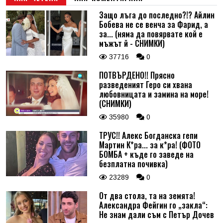
Защо лъга до последно?!? Айлин
Бобева не се венча за Фарид, а
за... (няма да повярвате кой е
мъжът й - СНИМКИ)
37716
0
ПОТВЪРДЕНО!! Прясно
разведеният Геро си хвана
любовницата и замина на море!
(СНИМКИ)
35980
0
ТРУС!! Алекс Богданска гепи
Мартин К*ра... за к*ра! (ФОТО
БОМБА + къде го заведе на
безплатна почивка)
23289
0
От два стола, та на земята!
Александра Фейгин го „закла“:
Не знам дали съм с Петър Дочев