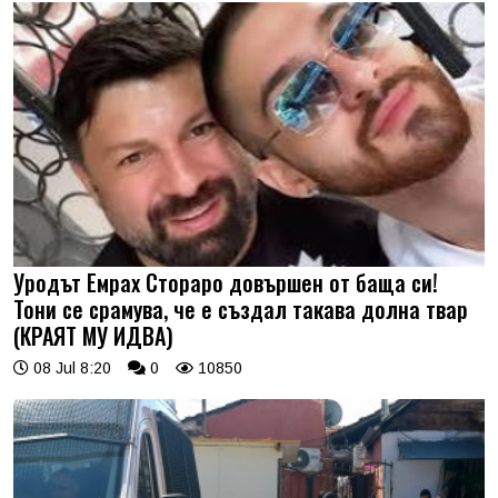
Уродът Емрах Стораро довършен от баща си!
Тони се срамува, че е създал такава долна твар
(КРАЯТ МУ ИДВА)
08 Jul 8:20
0
10850