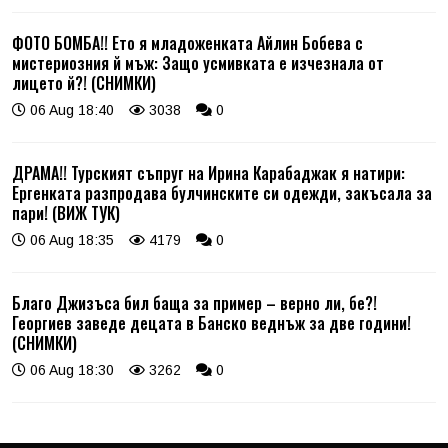
ФОТО БОМБА!! Ето я младоженката Айлин Бобева с
мистериозния й мъж: Защо усмивката е изчезнала от
лицето й?! (СНИМКИ)
06 Aug 18:40
3038
0
ДРАМА!! Турският съпруг на Ирина Карабаджак я натири:
Ергенката разпродава булчинските си одежди, закъсала за
пари! (ВИЖ ТУК)
06 Aug 18:35
4179
0
Благо Джизъса бил баща за пример – верно ли, бе?!
Георгиев заведе децата в Банско веднъж за две години!
(СНИМКИ)
06 Aug 18:30
3262
0