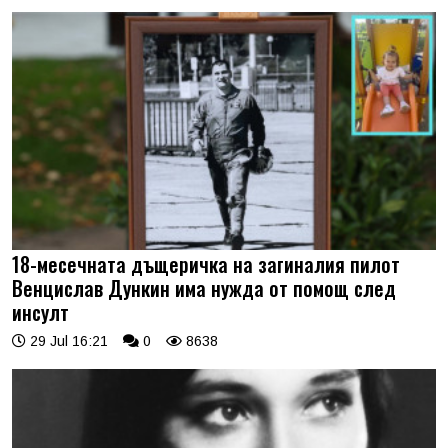
18-месечната дъщеричка на загиналия пилот
Венцислав Дункин има нужда от помощ след
инсулт
29 Jul 16:21
0
8638