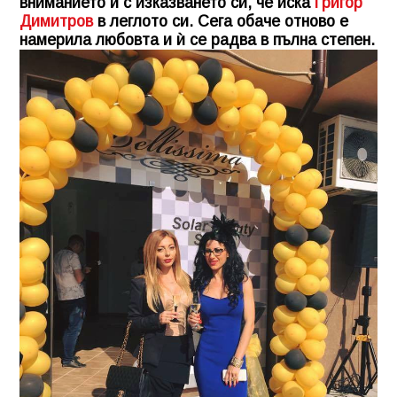
вниманието и с изказването си, че иска
Григор
Димитров
в леглото си. Сега обаче отново е
намерила любовта и ѝ се радва в пълна степен.