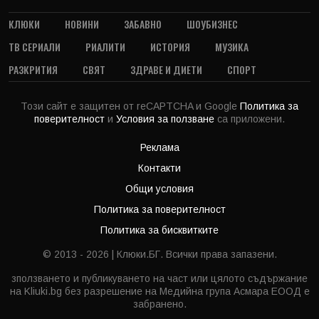
КЛЮКИ
НОВИНИ
ЗАБАВНО
ШОУБИЗНЕС
ТВ СЕРИАЛИ
РИАЛИТИ
ИСТОРИЯ
МУЗИКА
РАЗКРИТИЯ
СВЯТ
ЗДРАВЕ И ДИЕТИ
СПОРТ
Този сайт е защитен от reCAPTCHA и Google
Политика за
поверителност
и
Условия за ползване
са приложени.
Реклама
Контакти
Общи условия
Политика за поверителност
Политика за бисквитките
© 2013 - 2026 | Клюки.БГ. Всички права запазени.
зползването и публикуването на част или цялото съдържание
на Kliuki.bg без разрешение на Медийна група Асмара ЕООД е
забранено.