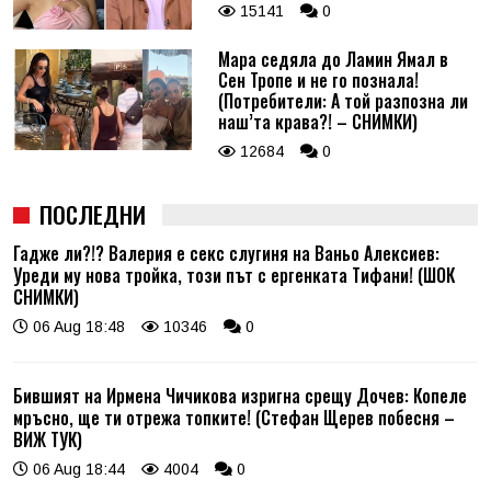
15141
0
Мара седяла до Ламин Ямал в
Сен Тропе и не го познала!
(Потребители: А той разпозна ли
наш’та крава?! – СНИМКИ)
12684
0
ПОСЛЕДНИ
Гадже ли?!? Валерия е секс слугиня на Ваньо Алексиев:
Уреди му нова тройка, този път с ергенката Тифани! (ШОК
СНИМКИ)
06 Aug 18:48
10346
0
Бившият на Ирмена Чичикова изригна срещу Дочев: Копеле
мръсно, ще ти отрежа топките! (Стефан Щерев побесня –
ВИЖ ТУК)
06 Aug 18:44
4004
0