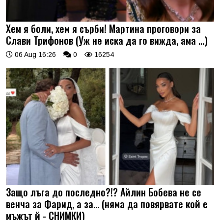
Хем я боли, хем я сърби! Мартина проговори за
Слави Трифонов (Уж не иска да го вижда, ама …)
06 Aug 16:26
0
16254
Защо лъга до последно?!? Айлин Бобева не се
венча за Фарид, а за... (няма да повярвате кой е
мъжът й - СНИМКИ)