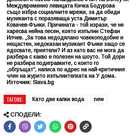
Междувременно певицата Кичка Бодурова
също избра социалните мрежи, за да обиди
музиканта с поразяваща уста Димитър
Ковачев-Фънки. Причината - той изрази, че не
харесва нейна песен, която изпълни Стефан
Илчев. „За това недодялано човекоподобие и
нещастен, недоказан музикант Фънки защо се
ядосвате, приятели? И аз като вас не мога да
разбера с какво е полезен на шоуто. Той дори
не разбира подигравките, с които го
„обгръщат“, написа по адрес на най-критичния
член на журито изпълнителката на У дома.
Източник: Slava.bg
ТАГОВЕ:
Като две капки вода
new
СПОДЕЛИ: