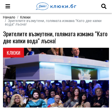
Начало
Клюки
Зрителите възмутени, голямата измама "Като две капки
вода" лъсна!
Зрителите възмутени, голямата измама "Като
две капки вода" лъсна!
КЛЮКИ