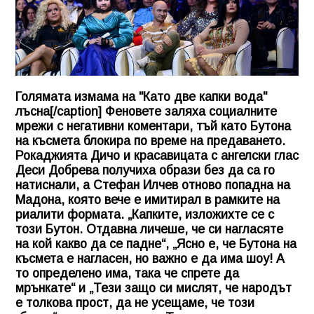
Голямата измама на "Като две капки вода"
лъсна[/caption] Феновете заляха социалните
мрежи с негативни коментари, тъй като Бутона
на късмета блокира по време на предаването.
Рокаджията Дичо и красавицата с ангелски глас
Деси Добрева получиха образи без да са го
натиснали, а Стефан Илчев отново попадна на
Мадона, която вече е имитирал в рамките на
риалити формата. „Капките, изложихте се с
този Бутон. Отдавна личеше, че си нагласяте
на кой какво да се падне“, „Ясно е, че Бутона на
късмета е нагласен, но важно е да има шоу! А
то определено има, така че спрете да
мрънкате“ и „Тези защо си мислят, че народът
е толкова прост, да не усещаме, че този