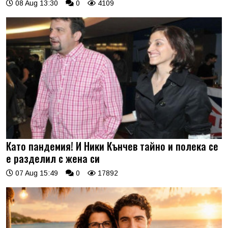
08 Aug 13:30
0
4109
Като пандемия! И Ники Кънчев тайно и полека се
е разделил с жена си
07 Aug 15:49
0
17892