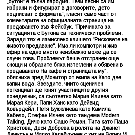
„бутон“ е пълна пародия. Тези песни са им
избрани и фигурират в договорите, дето
подписват с формата“, гласят само част от
коментарите на официалната страница на
предаването във Фейсбук. "Причината за
ситуацията с Бутона са технически проблеми.
Заради тях е измислено клишето "Рисковете на
живото предаване". Има ли компютри и жив
ефир на едно място неизбежно може да се
случи това. Проблемът беше отстранен още
снощи и образите бяха изтеглени и обявени в
предаването На кафе и страницата му",
обясниха пред Монитор от екипа на Като две
капки вода. Звездите, чиито сценичен
потенциал ще гонят участниците другия
понеделник, са съответно Мария Илиева като
Марая Кери, Папи Ханс като Дейвид
Ковърдейл, Петя Буюклиева като Камила
Кабело, Стефан Илчев като тандема Modern
Talking, Дичо като Сашо Роман, Тита като Паша
Христова, Деси Добрева в ролята на Джанет
Джексън и Милко Калайджиев с хит на Boney M.