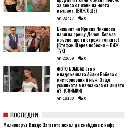
за секса от жени на моята
възраст! (ВИЖ ОЩЕ)
32417
0
Бившият на Ирмена Чичикова
изригна срещу Дочев: Копеле
мръсно, ще ти отрежа топките!
(Стефан Щерев побесня – ВИЖ
ТУК)
22659
0
ФОТО БОМБА!! Ето я
младоженката Айлин Бобева с
мистериозния й мъж: Защо
усмивката е изчезнала от лицето
й?! (СНИМКИ)
18130
0
ПОСЛЕДНИ
Милионерът Владо Загатото искал да снабдява с кафе