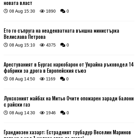
новата власт
08 Aug 15:30
1890
0
Ето го съпруга на неадекватната външна министърка
Велислава Петрова
08 Aug 15:10
4375
0
Арестуваният в Бургас наркобарон от Украйна ръководел 14
фабрики за дрога в Европейския съюз
08 Aug 14:50
1169
0
Луксозният майбах на Митьо Очите опожарен заради балони
с райски газ
08 Aug 14:30
1946
0
Грандиозен хазарт: Естрадният трубадур Веселин Маринов