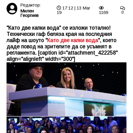
Редактор:
17:12 | 13 Mar
Милен
19
1169
0
Георгиев
"Като две капки вода" се изложи тотално!
Технически гаф беляза края на последния
лайф на шоуто "
Като две капки вода
", което
даде повод на зрителите да се усъмнят в
регламента. [caption id="attachment_422258"
align="alignleft" width="300"]