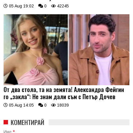
05 Aug 19:02
0
42245
От два стола, та на земята! Александра Фейгин
го „закла“: Не знам дали съм с Петър Дочев
05 Aug 14:05
0
18039
КОМЕНТИРАЙ
Име
*