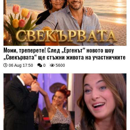
Моми, треперете! След „Ергенът“ новото шоу
„Свекървата“ ще стъжни живота на участничките
06 Aug 17:50
0
5600