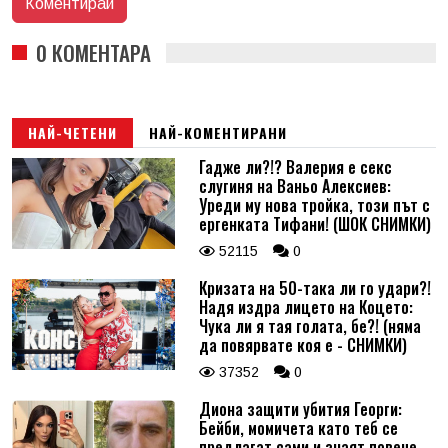
0 КОМЕНТАРА
НАЙ-ЧЕТЕНИ
НАЙ-КОМЕНТИРАНИ
Гадже ли?!? Валерия е секс
слугиня на Ваньо Алексиев:
Уреди му нова тройка, този път с
ергенката Тифани! (ШОК СНИМКИ)
52115
0
Кризата на 50-така ли го удари?!
Надя издра лицето на Коцето:
Чука ли я тая голата, бе?! (няма
да повярвате коя е - СНИМКИ)
37352
0
Диона защити убития Георги:
Бейби, момичета като теб се
предлагат сами и знаят повече