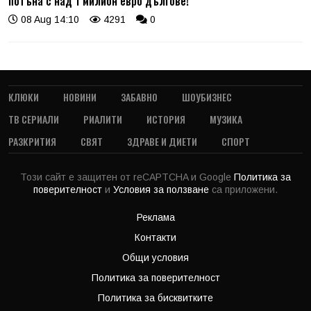
потъна с над 1 милион евро дългове!
08 Aug 14:10
4291
0
КЛЮКИ
НОВИНИ
ЗАБАВНО
ШОУБИЗНЕС
ТВ СЕРИАЛИ
РИАЛИТИ
ИСТОРИЯ
МУЗИКА
РАЗКРИТИЯ
СВЯТ
ЗДРАВЕ И ДИЕТИ
СПОРТ
Този сайт е защитен от reCAPTCHA и Google
Политика за
поверителност
и
Условия за ползване
са приложени.
Реклама
Контакти
Общи условия
Политика за поверителност
Политика за бисквитките