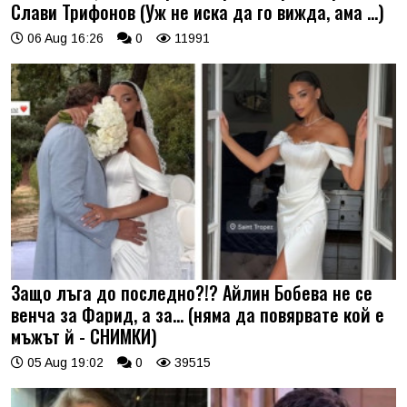
Слави Трифонов (Уж не иска да го вижда, ама …)
06 Aug 16:26
0
11991
Защо лъга до последно?!? Айлин Бобева не се
венча за Фарид, а за... (няма да повярвате кой е
мъжът й - СНИМКИ)
05 Aug 19:02
0
39515