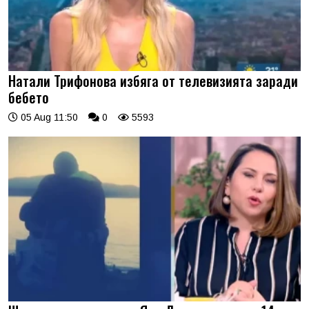
Натали Трифонова избяга от телевизията заради
бебето
05 Aug 11:50
0
5593