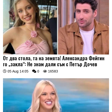
От два стола, та на земята! Александра Фейгин
го „закла“: Не знам дали съм с Петър Дочев
05 Aug 14:05
0
16583