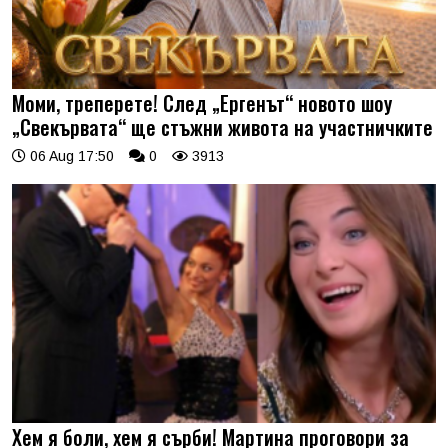
Моми, треперете! След „Ергенът“ новото шоу
„Свекървата“ ще стъжни живота на участничките
06 Aug 17:50
0
3913
Хем я боли, хем я сърби! Мартина проговори за