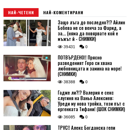
Email
НАЙ-ЧЕТЕНИ
НАЙ-КОМЕНТИРАНИ
Защо лъга до последно?!? Айлин
Бобева не се венча за Фарид, а
Коментар
*
за... (няма да повярвате кой е
мъжът й - СНИМКИ)
39431
0
ПОТВЪРДЕНО!! Прясно
разведеният Геро си хвана
любовницата и замина на море!
(СНИМКИ)
38388
0
Гадже ли?!? Валерия е секс
слугиня на Ваньо Алексиев:
Уреди му нова тройка, този път с
ергенката Тифани! (ШОК СНИМКИ)
36085
0
ТРУС!! Алекс Богданска гепи