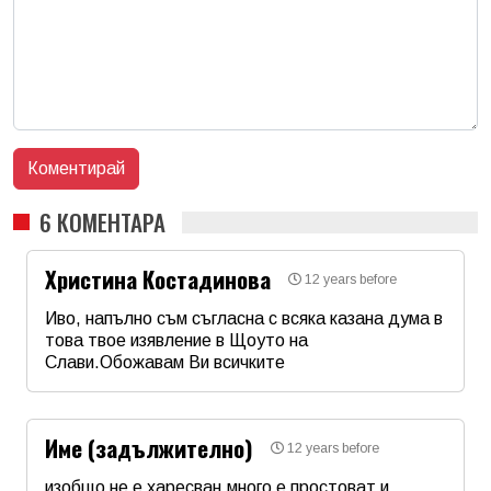
6 КОМЕНТАРА
Христина Костадинова
12 years before
Иво, напълно съм съгласна с всяка казана дума в
това твое изявление в Щоуто на
Слави.Обожавам Ви всичките
Име
*
Име (задължително)
12 years before
Email
изобщо не е харесван.много е простоват и