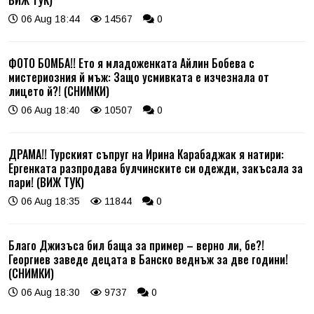
ВИЖ ТУК)
06 Aug 18:44
14567
0
ФОТО БОМБА!! Ето я младоженката Айлин Бобева с
мистериозния й мъж: Защо усмивката е изчезнала от
лицето й?! (СНИМКИ)
06 Aug 18:40
10507
0
ДРАМА!! Турският съпруг на Ирина Карабаджак я натири:
Ергенката разпродава булчинските си одежди, закъсала за
пари! (ВИЖ ТУК)
06 Aug 18:35
11844
0
Благо Джизъса бил баща за пример – верно ли, бе?!
Георгиев заведе децата в Банско веднъж за две години!
(СНИМКИ)
06 Aug 18:30
9737
0