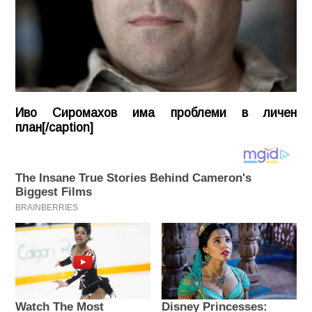
Иво Сиромахов има проблеми в личен
план[/caption]