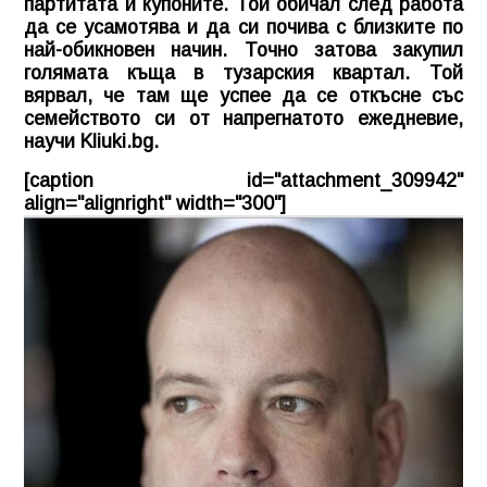
партитата и купоните. Той обичал след работа
да се усамотява и да си почива с близките по
най-обикновен начин. Точно затова закупил
голямата къща в тузарския квартал. Той
вярвал, че там ще успее да се откъсне със
семейството си от напрегнатото ежедневие,
научи
Kliuki.bg
.
[caption id="attachment_309942"
align="alignright" width="300"]