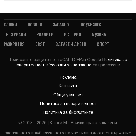
КЛЮКИ
НОВИНИ
ЗАБАВНО
ШОУБИЗНЕС
ТВ СЕРИАЛИ
РИАЛИТИ
ИСТОРИЯ
МУЗИКА
РАЗКРИТИЯ
СВЯТ
ЗДРАВЕ И ДИЕТИ
СПОРТ
Този сайт е защитен от reCAPTCHA и Google
Политика за
поверителност
и
Условия за ползване
са приложени.
Реклама
Контакти
Общи условия
Политика за поверителност
Политика за бисквитките
© 2013 - 2026 | Клюки.БГ. Всички права запазени.
зползването и публикуването на част или цялото съдържание