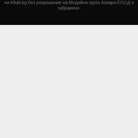
на Kliuki.bg без разрешение на Медийна група Асмара ЕООД е
забранено.