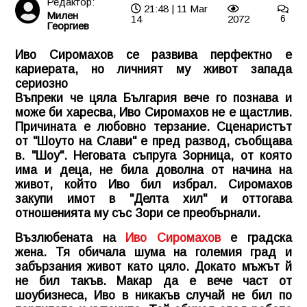
Редактор:
21:48 | 11 Mar
Милен
14
2072
6
Георгиев
Иво Сиромахов се развива перфектно е
кариерата, но личният му живот запада
сериозно
Въпреки че цяла България вече го познава и
може би харесва, Иво Сиромахов не е щастлив.
Причината е любовно терзание. Сценаристът
от "Шоуто на Слави" е пред развод, съобщава
в. "Шоу". Неговата съпруга Зорница, от която
има и деца, не била доволна от начина на
живот, който Иво бил избрал. Сиромахов
закупи имот в "Делта хил" и оттогава
отношенията му със Зори се преобърнали.
Възлюбената на
Иво Сиромахов
е градска
жена. Тя обичала шума на големия град и
забързания живот като цяло. Докато мъжът й
не бил такъв. Макар да е вече част от
шоубизнеса, Иво в никакъв случай не бил по