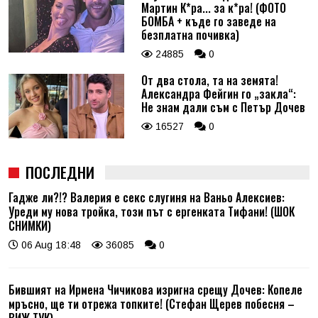
Мартин К*ра... за к*ра! (ФОТО
БОМБА + къде го заведе на
безплатна почивка)
24885
0
От два стола, та на земята!
Александра Фейгин го „закла“:
Не знам дали съм с Петър Дочев
16527
0
ПОСЛЕДНИ
Гадже ли?!? Валерия е секс слугиня на Ваньо Алексиев:
Уреди му нова тройка, този път с ергенката Тифани! (ШОК
СНИМКИ)
06 Aug 18:48
36085
0
Бившият на Ирмена Чичикова изригна срещу Дочев: Копеле
мръсно, ще ти отрежа топките! (Стефан Щерев побесня –