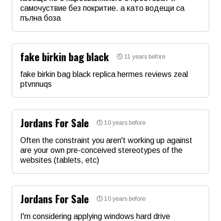
самочуствие без покритие. а като водещи са
пълна боза
Коментар
*
Име
*
fake birkin bag black
11 years before
Email
fake birkin bag black replica hermes reviews zeal
ptvnnuqs
Име
*
Коментар
*
Jordans For Sale
10 years before
Email
Often the constraint you aren't working up against
are your own pre-conceived stereotypes of the
websites (tablets, etc)
Коментар
*
Име
*
Jordans For Sale
10 years before
Email
I'm considering applying windows hard drive