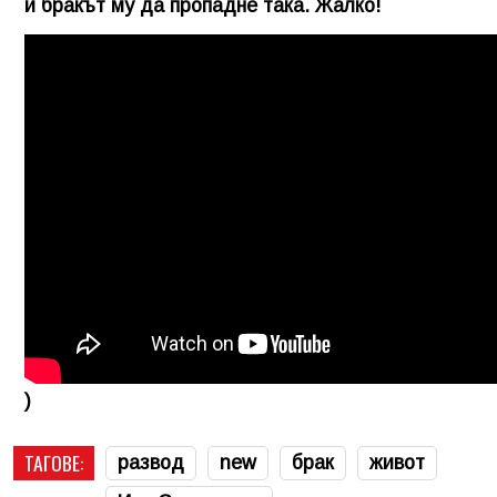
и бракът му да пропадне така. Жалко!
)
ТАГОВЕ:
развод
new
брак
живот