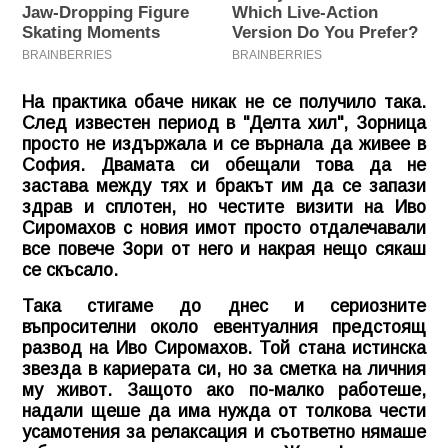
На практика обаче никак не се получило така.
След известен период в "Делта хил", Зорница
просто не издържала и се върнала да живее в
София. Двамата си обещали това да не
застава между тях и бракът им да се запази
здрав и сплотен, но честите визити на Иво
Сиромахов с новия имот просто отдалечавали
все повече Зори от него и накрая нещо сякаш
се скъсало.
Така стигаме до днес и сериозните
въпросителни около евентуалния предстоящ
развод на Иво Сиромахов. Той стана истинска
звезда в кариерата си, но за сметка на личния
му живот. Защото ако по-малко работеше,
надали щеше да има нужда от толкова чести
усамотения за релаксация и съответно нямаше