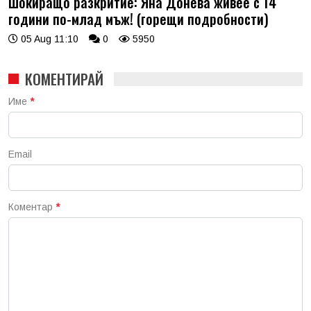
Шокиращо разкритие: Яна Донева живее с 14
години по-млад мъж! (горещи подробности)
05 Aug 11:10
0
5950
КОМЕНТИРАЙ
Име
*
Email
Коментар
*