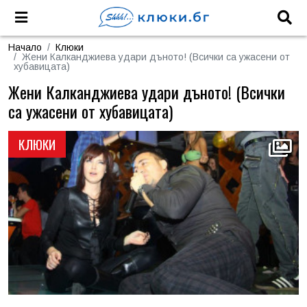
Начало
Клюки
Жени Калканджиева удари дъното! (Всички са ужасени от
хубавицата)
Жени Калканджиева удари дъното! (Всички
са ужасени от хубавицата)
КЛЮКИ