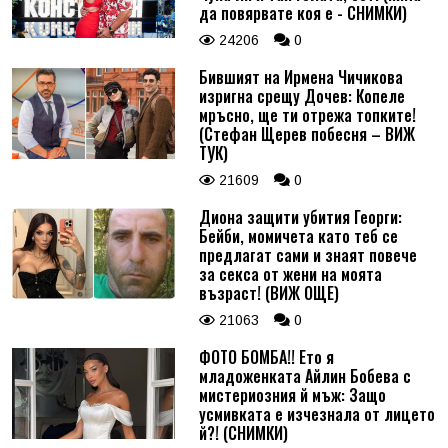
да повярвате коя е - СНИМКИ)
24206
0
Бившият на Ирмена Чичикова
изригна срещу Дочев: Копеле
мръсно, ще ти отрежа топките!
(Стефан Щерев побесня – ВИЖ
ТУК)
21609
0
Диона защити убития Георги:
Бейби, момичета като теб се
предлагат сами и знаят повече
за секса от жени на моята
възраст! (ВИЖ ОЩЕ)
21063
0
ФОТО БОМБА!! Ето я
младоженката Айлин Бобева с
мистериозния й мъж: Защо
усмивката е изчезнала от лицето
й?! (СНИМКИ)