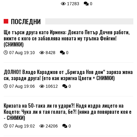
17283
0
ПОСЛЕДНИ
Ще търси друга като Ирмена: Докато Петър Дочев работи,
вижте с кого се забавлява новата му тръпка Фейгин!
(СНИМКИ)
07 Aug 19:10
8428
0
ДОЛНО!! Владо Караджов от „Бригада Нов дом“ заряза жена
си, заради друга! (ето как изригна Цвети + СНИМКИ)
07 Aug 19:06
10612
0
Кризата на 50-така ли го удари?! Надя издра лицето на
Коцето: Чука ли я тая голата, бе?! (няма да повярвате коя е
- СНИМКИ)
07 Aug 19:02
24206
0