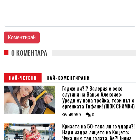
0 КОМЕНТАРА
НАЙ-ЧЕТЕНИ
НАЙ-КОМЕНТИРАНИ
Гадже ли?!? Валерия е секс
слугиня на Ваньо Алексиев:
Уреди му нова тройка, този път с
ергенката Тифани! (ШОК СНИМКИ)
49959
0
Кризата на 50-така ли го удари?!
Надя издра лицето на Коцето:
Чука ли я тая голата, бе?! (няма