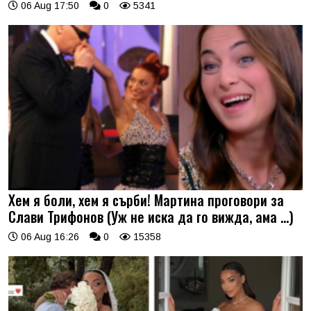
06 Aug 17:50
0
5341
Хем я боли, хем я сърби! Мартина проговори за
Слави Трифонов (Уж не иска да го вижда, ама …)
06 Aug 16:26
0
15358