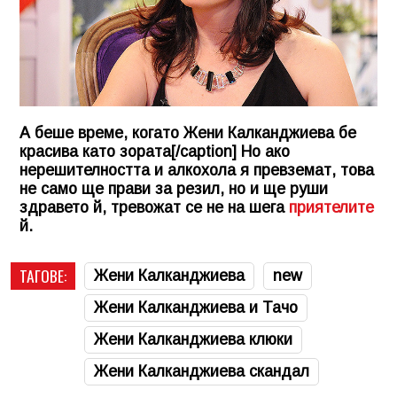
А беше време, когато Жени Калканджиева бе
красива като зората[/caption] Но ако
нерешителността и алкохола я превземат, това
не само ще прави за резил, но и ще руши
здравето й, тревожат се не на шега
приятелите
й.
ТАГОВЕ:
Жени Калканджиева
new
Жени Калканджиева и Тачо
Жени Калканджиева клюки
Жени Калканджиева скандал