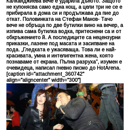
Калканджиева вече е ударила дъното. Защото
не купонясва само една нощ, а цели три не се е
прибирала в дома си и продължава да пие до
откат. Половинката на Стефан Манов- Тачо
вече не обръща по две бутилки вино на вечер, а
изпива сама бутилка водка, притеснени са и от
обкръжението й. А последиците са нецензурни
приказки, лазене под масата и засипване на
пода. „Гледката е ужасяваща. Това ли е най-
красивата, умна и интелигентна жена, която
познаваме от екрана. Пълна разруха”, изумен е
очевидеца, написал гневно писмо до HotArena.
[caption id="attachment_360742"
align="aligncenter" width="300"]