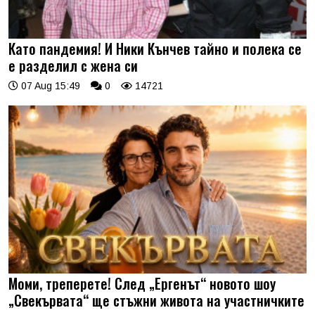
Като пандемия! И Ники Кънчев тайно и полека се
е разделил с жена си
07 Aug 15:49
0
14721
Моми, треперете! След „Ергенът“ новото шоу
„Свекървата“ ще стъжни живота на участничките