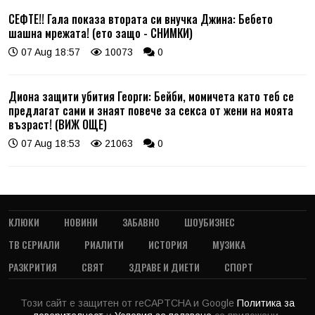
СЕФТЕ!! Гала показа втората си внучка Джина: Бебето
шашна мрежата! (ето защо - СНИМКИ)
07 Aug 18:57
10073
0
Диона защити убития Георги: Бейби, момичета като теб се
предлагат сами и знаят повече за секса от жени на моята
възраст! (ВИЖ ОЩЕ)
07 Aug 18:53
21063
0
КЛЮКИ
НОВИНИ
ЗАБАВНО
ШОУБИЗНЕС
ТВ СЕРИАЛИ
РИАЛИТИ
ИСТОРИЯ
МУЗИКА
РАЗКРИТИЯ
СВЯТ
ЗДРАВЕ И ДИЕТИ
СПОРТ
Този сайт е защитен от reCAPTCHA и Google
Политика за