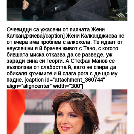
Очевидци са ужасени от пияната Жени
Калканджиева[/caption] Жени Калканджиева не
от вчера има проблем с алкохола. Те идват от
неуспешни я й брачен живот с Тачо, с когото
бившата миска отказва да се разведе, уж
заради сина си Георги. А Стефан Манов се
възползва от слабостта й, като не спира да
обикаля кръчмите и й слага рога с де що му
падне. [caption id="attachment_360744"
align="aligncenter" width="300"]