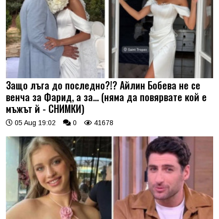
Защо лъга до последно?!? Айлин Бобева не се
венча за Фарид, а за... (няма да повярвате кой е
мъжът й - СНИМКИ)
05 Aug 19:02
0
41678