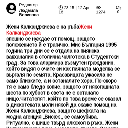
Редактор:
23:15 | 12 Apr
Людмила
16
1274
0
Велинова
Жени Калканджиева е на ръба
Жени
Калканджиева
спешно се нуждае от помощ, защото
положението й е трагично. Мис България 1995
година три дни се е отдала на пиянска
вакханалия в столична чалготека в Студентски
град. За това алармира възмутен гражданин,
който видял с очите си как пияната моделка се
въргаля по земята. Красавицата ужасила не
само близките, а и останалите хора. По-скоро
тя е само бледо копие, защото от някогашната
шеста по хубост в света не е останало
нищо.Читателят, който по това време се оказал
в дискотеката моли някой да окаже помощ на
Жени Калканджиева, защото шефката на
модна агенция „Висаж „ се самоубива.
Ритуално, с шише твърд алкохол в ръка. Жени