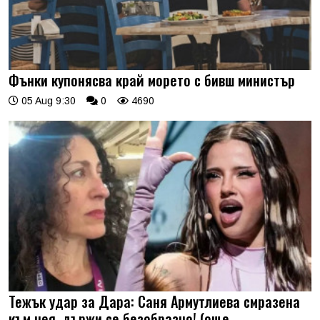
Фънки купонясва край морето с бивш министър
05 Aug 9:30
0
4690
Тежък удар за Дара: Саня Армутлиева смразена
към нея, държи се безобразно! (още