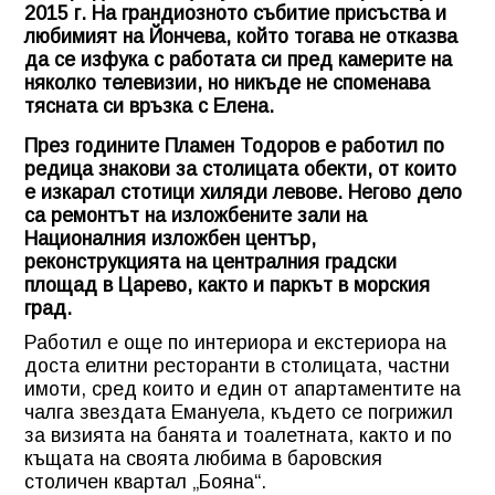
2015 г. На грандиозното събитие присъства и
любимият на Йончева, който тогава не отказва
да се изфука с работата си пред камерите на
няколко телевизии, но никъде не споменава
тясната си връзка с Елена.
През годините Пламен Тодоров е работил по
редица знакови за столицата обекти, от които
е изкарал стотици хиляди левове. Негово дело
са ремонтът на изложбените зали на
Националния изложбен център,
реконструкцията на централния градски
площад в Царево, както и паркът в морския
град.
Работил е още по интериора и екстериора на
доста елитни ресторанти в столицата, частни
имоти, сред които и един от апартаментите на
чалга звездата Емануела, където се погрижил
за визията на банята и тоалетната, както и по
къщата на своята любима в баровския
столичен квартал „Бояна“.