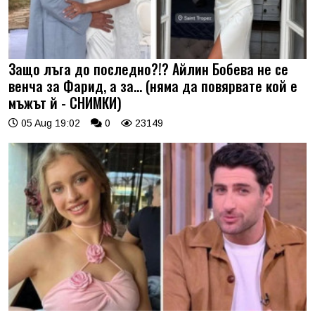
Защо лъга до последно?!? Айлин Бобева не се
венча за Фарид, а за... (няма да повярвате кой е
мъжът й - СНИМКИ)
05 Aug 19:02
0
23149