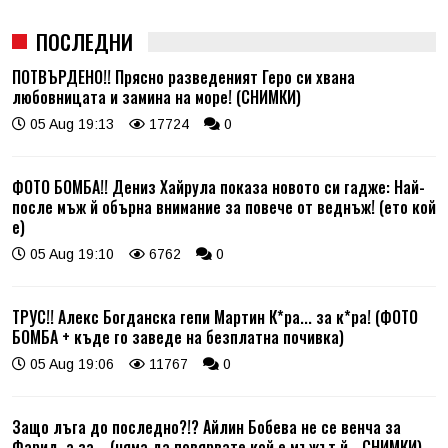
ПОСЛЕДНИ
ПОТВЪРДЕНО!! Прясно разведеният Геро си хвана
любовницата и замина на море! (СНИМКИ)
05 Aug 19:13
17724
0
ФОТО БОМБА!! Дениз Хайрула показа новото си гадже: Най-
после мъж й обърна внимание за повече от веднъж! (ето кой
е)
05 Aug 19:10
6762
0
ТРУС!! Алекс Богданска гепи Мартин К*ра... за к*ра! (ФОТО
БОМБА + къде го заведе на безплатна почивка)
05 Aug 19:06
11767
0
Защо лъга до последно?!? Айлин Бобева не се венча за
Фарид, а за... (няма да повярвате кой е мъжът й - СНИМКИ)