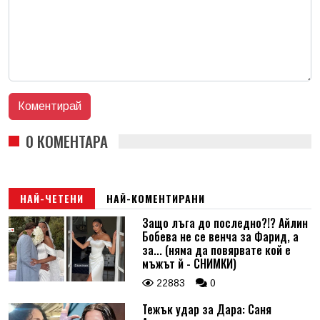
0 КОМЕНТАРА
НАЙ-ЧЕТЕНИ
НАЙ-КОМЕНТИРАНИ
Защо лъга до последно?!? Айлин
Бобева не се венча за Фарид, а
за... (няма да повярвате кой е
мъжът й - СНИМКИ)
22883
0
Тежък удар за Дара: Саня