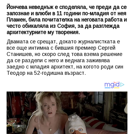
Йончева неведнъж е споделяла, че преди да се
запознае и влюби в 11 години по-младия от нея
Пламен, била почитателка на неговата работа и
често обикаляла из София, за да разглежда
архитектурните му творения.
Двамата се срещат, докато журналистката е
все още интимна с бившия премиер Сергей
Станишев, но скоро след това взема решение
да се раздели с него и веднага заживява
заедно с младия архитект, на когото роди син
Теодор на 52-годишна възраст.