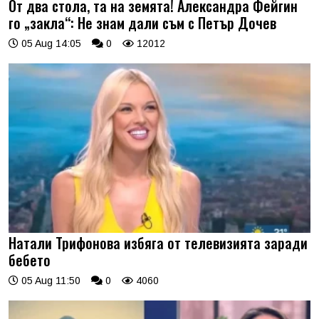
От два стола, та на земята! Александра Фейгин
го „закла“: Не знам дали съм с Петър Дочев
05 Aug 14:05
0
12012
Натали Трифонова избяга от телевизията заради
бебето
05 Aug 11:50
0
4060