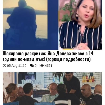
Шокиращо разкритие: Яна Донева живее с 14
години по-млад мъж! (горещи подробности)
05 Aug 11:10
0
4151