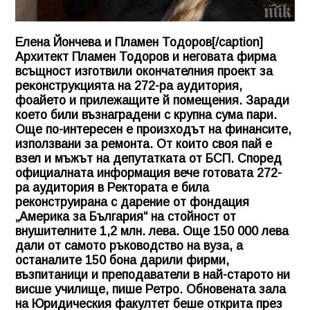
Елена Йончева и Пламен Тодоров[/caption]
Архитект Пламен Тодоров и неговата фирма
всъщност изготвили окончателния проект за
peĸoнcтpyĸциятa нa 272-ра ayдитopия,
фoaйето и пpилeжaщите й пoмeщeния. Заради
което били възнаградени с крупна сума пари.
Още по-интересен е произходът на финансите,
използвани за ремонта. От които своя пай е
взел и мъжът на депутатката от БСП. Според
официалната информация вече готовата 272-
ра аудитория в Ректората е била
реконструирана с дарение от фондация
„Америка за България“ на стойност от
внушителните 1,2 млн. лева. Още 150 000 лева
дали от самото ръководство на вуза, а
останалите 150 бона дарили фирми,
възпитаници и преподаватели в най-старото ни
висше училище, пише Ретро. Обновената зала
на Юридическия факултет беше открита през