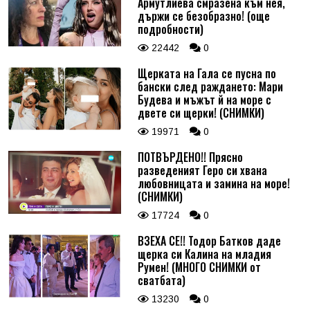
Армутлиева смразена към нея,
държи се безобразно! (още
подробности)
22442
0
Щерката на Гала се пусна по
бански след раждането: Мари
Будева и мъжът й на море с
двете си щерки! (СНИМКИ)
19971
0
ПОТВЪРДЕНО!! Прясно
разведеният Геро си хвана
любовницата и замина на море!
(СНИМКИ)
17724
0
ВЗЕХА СЕ!! Тодор Батков даде
щерка си Калина на младия
Румен! (МНОГО СНИМКИ от
сватбата)
13230
0