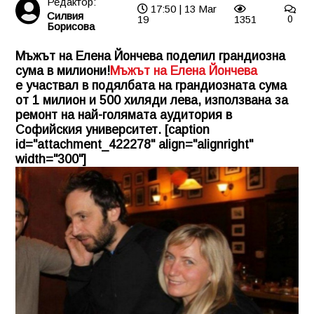
Редактор:
17:50 | 13 Mar
Силвия
19
1351
0
Борисова
Мъжът на Елена Йончева поделил грандиозна
сума в милиони!
Мъжът на Елена Йончева
е участвал в подялбата на грандиозната сума
от 1 милион и 500 хиляди лева, използвана за
ремонт на най-голямата аудитория в
Софийския университет. [caption
id="attachment_422278" align="alignright"
width="300"]