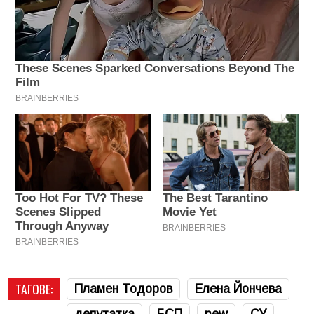
ТАГОВЕ:
Пламен Тодоров
Елена Йончева
депутатка
БСП
new
СУ