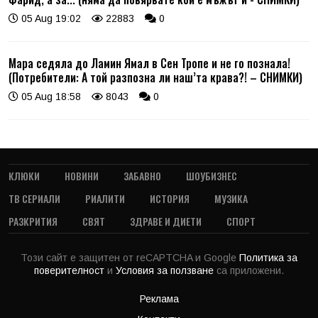
05 Aug 19:02
22883
0
Мара седяла до Ламин Ямал в Сен Тропе и не го познала!
(Потребители: А той разпозна ли наш’та крава?! – СНИМКИ)
05 Aug 18:58
8043
0
КЛЮКИ
НОВИНИ
ЗАБАВНО
ШОУБИЗНЕС
ТВ СЕРИАЛИ
РИАЛИТИ
ИСТОРИЯ
МУЗИКА
РАЗКРИТИЯ
СВЯТ
ЗДРАВЕ И ДИЕТИ
СПОРТ
Този сайт е защитен от reCAPTCHA и Google
Политика за
поверителност
и
Условия за ползване
са приложени.
Реклама