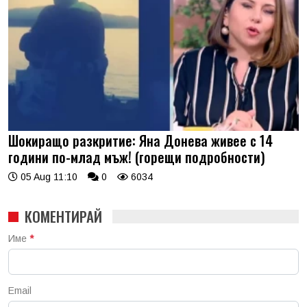
Шокиращо разкритие: Яна Донева живее с 14
години по-млад мъж! (горещи подробности)
05 Aug 11:10
0
6034
КОМЕНТИРАЙ
Име
*
Email