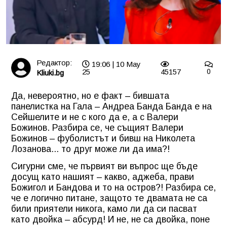
Редактор:
19:06 | 10 May
25
45157
0
Kliuki.bg
Да, невероятно, но е факт – бившата
панелистка на Гала – Андреа Банда Банда е на
Сейшелите и не с кого да е, а с Валери
Божинов. Разбира се, че същият Валери
Божинов – фуболистът и бивш на Николета
Лозанова... то друг може ли да има?!
Сигурни сме, че първият ви въпрос ще бъде
досущ като нашият – какво, аджеба, прави
Божигол и Бандова и то на остров?! Разбира се,
че е логично питане, защото те двамата не са
били приятели никога, камо ли да си пасват
като двойка – абсурд! И не, не са двойка, поне