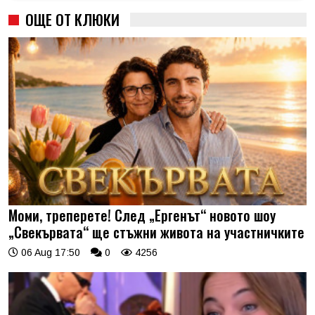
ОЩЕ ОТ КЛЮКИ
Моми, треперете! След „Ергенът“ новото шоу
„Свекървата“ ще стъжни живота на участничките
06 Aug 17:50
0
4256