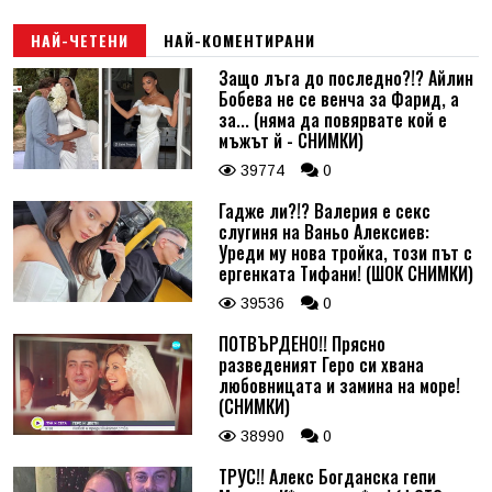
НАЙ-ЧЕТЕНИ
НАЙ-КОМЕНТИРАНИ
Защо лъга до последно?!? Айлин
Бобева не се венча за Фарид, а
за... (няма да повярвате кой е
мъжът й - СНИМКИ)
39774
0
Гадже ли?!? Валерия е секс
слугиня на Ваньо Алексиев:
Уреди му нова тройка, този път с
ергенката Тифани! (ШОК СНИМКИ)
39536
0
ПОТВЪРДЕНО!! Прясно
разведеният Геро си хвана
любовницата и замина на море!
(СНИМКИ)
38990
0
ТРУС!! Алекс Богданска гепи