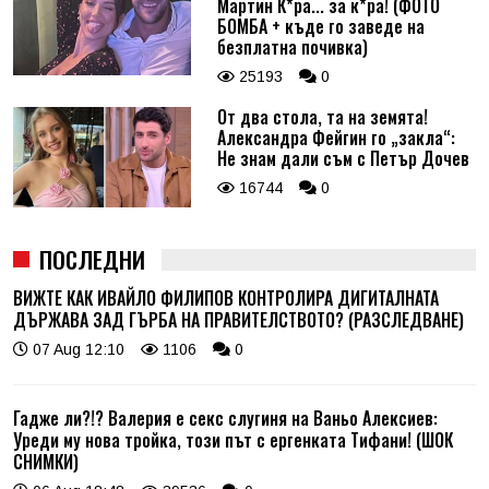
Мартин К*ра... за к*ра! (ФОТО
БОМБА + къде го заведе на
безплатна почивка)
25193
0
От два стола, та на земята!
Александра Фейгин го „закла“:
Не знам дали съм с Петър Дочев
16744
0
ПОСЛЕДНИ
ВИЖТЕ КАК ИВАЙЛО ФИЛИПОВ КОНТРОЛИРА ДИГИТАЛНАТА
ДЪРЖАВА ЗАД ГЪРБА НА ПРАВИТЕЛСТВОТО? (РАЗСЛЕДВАНЕ)
07 Aug 12:10
1106
0
Гадже ли?!? Валерия е секс слугиня на Ваньо Алексиев:
Уреди му нова тройка, този път с ергенката Тифани! (ШОК
СНИМКИ)