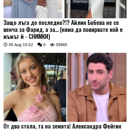
Защо лъга до последно?!? Айлин Бобева не се
венча за Фарид, а за... (няма да повярвате кой е
мъжът й - СНИМКИ)
05 Aug 19:02
0
39865
От два стола, та на земята! Александра Фейгин