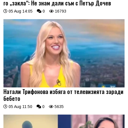
го „закла“: Не знам дали съм с Петър Дочев
05 Aug 14:05
0
16793
Натали Трифонова избяга от телевизията заради
бебето
05 Aug 11:50
0
5635