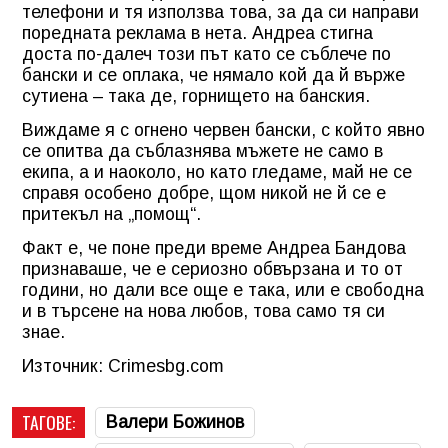
телефони и тя използва това, за да си направи
поредната реклама в нета. Андреа стигна
доста по-далеч този път като се съблече по
бански и се оплака, че нямало кой да й върже
сутиена – така де, горнището на банския.
Виждаме я с огнено червен бански, с който явно
се опитва да съблазнява мъжете не само в
екипа, а и наоколо, но като гледаме, май не се
справя особено добре, щом никой не й се е
притекъл на „помощ“.
Факт е, че поне преди време Андреа Бандова
признаваше, че е сериозно обвързана и то от
години, но дали все още е така, или е свободна
и в търсене на нова любов, това само тя си
знае.
Източник: Crimesbg.com
ТАГОВЕ:
Валери Божинов