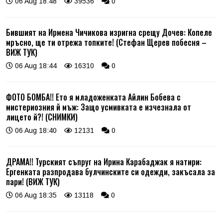
06 Aug 18:48
39536
0
Бившият на Ирмена Чичикова изригна срещу Дочев: Копеле
мръсно, ще ти отрежа топките! (Стефан Щерев побесня –
ВИЖ ТУК)
06 Aug 18:44
16310
0
ФОТО БОМБА!! Ето я младоженката Айлин Бобева с
мистериозния й мъж: Защо усмивката е изчезнала от
лицето й?! (СНИМКИ)
06 Aug 18:40
12131
0
ДРАМА!! Турският съпруг на Ирина Карабаджак я натири:
Ергенката разпродава булчинските си одежди, закъсала за
пари! (ВИЖ ТУК)
06 Aug 18:35
13118
0