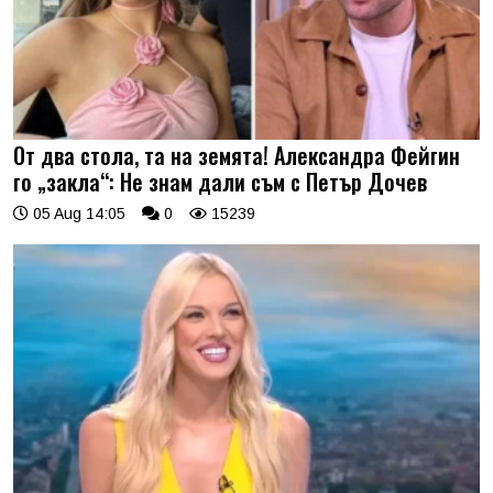
От два стола, та на земята! Александра Фейгин
го „закла“: Не знам дали съм с Петър Дочев
05 Aug 14:05
0
15239