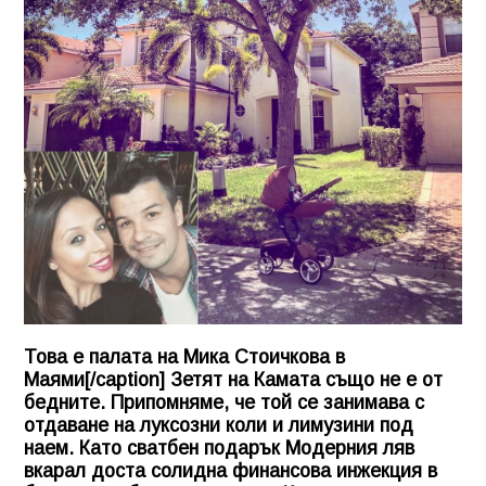
Това е палата на Мика Стоичкова в
Маями[/caption] Зетят на Камата също не е от
бедните. Припомняме, че той се занимава с
отдаване на луксозни коли и лимузини под
наем. Като сватбен подарък Модерния ляв
вкарал доста солидна финансова инжекция в