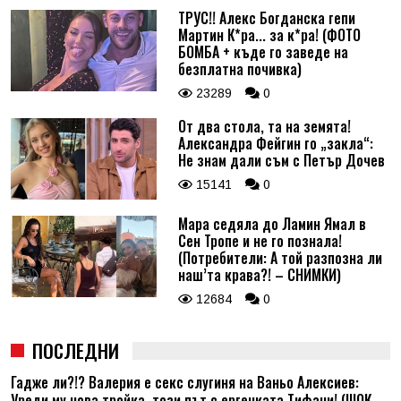
ТРУС!! Алекс Богданска гепи
Мартин К*ра... за к*ра! (ФОТО
БОМБА + къде го заведе на
безплатна почивка)
23289
0
От два стола, та на земята!
Александра Фейгин го „закла“:
Не знам дали съм с Петър Дочев
15141
0
Мара седяла до Ламин Ямал в
Сен Тропе и не го познала!
(Потребители: А той разпозна ли
наш’та крава?! – СНИМКИ)
12684
0
ПОСЛЕДНИ
Гадже ли?!? Валерия е секс слугиня на Ваньо Алексиев:
Уреди му нова тройка, този път с ергенката Тифани! (ШОК