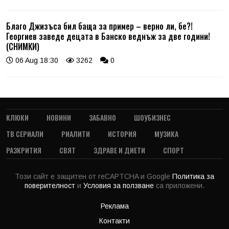
Благо Джизъса бил баща за пример – верно ли, бе?!
Георгиев заведе децата в Банско веднъж за две години!
(СНИМКИ)
06 Aug 18:30
3262
0
КЛЮКИ
НОВИНИ
ЗАБАВНО
ШОУБИЗНЕС
ТВ СЕРИАЛИ
РИАЛИТИ
ИСТОРИЯ
МУЗИКА
РАЗКРИТИЯ
СВЯТ
ЗДРАВЕ И ДИЕТИ
СПОРТ
Този сайт е защитен от reCAPTCHA и Google
Политика за
поверителност
и
Условия за ползване
са приложени.
Реклама
Контакти