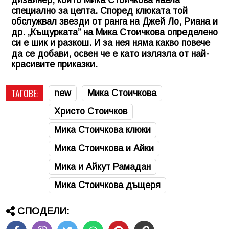
специално за целта. Според клюката той
обслужвал звезди от ранга на Джей Ло, Риана и
др. „Къщурката” на
Мика Стоичкова
определено
си е шик и разкош. И за нея няма какво повече
да се добави, освен че е като излязла от най-
красивите приказки.
ТАГОВЕ:
new
Мика Стоичкова
Христо Стоичков
Мика Стоичкова клюки
Мика Стоичкова и Айки
Мика и Айкут Рамадан
Мика Стоичкова дъщеря
СПОДЕЛИ: