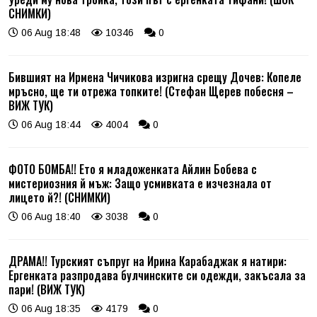
СНИМКИ)
06 Aug 18:48
10346
0
Бившият на Ирмена Чичикова изригна срещу Дочев: Копеле
мръсно, ще ти отрежа топките! (Стефан Щерев побесня –
ВИЖ ТУК)
06 Aug 18:44
4004
0
ФОТО БОМБА!! Ето я младоженката Айлин Бобева с
мистериозния й мъж: Защо усмивката е изчезнала от
лицето й?! (СНИМКИ)
06 Aug 18:40
3038
0
ДРАМА!! Турският съпруг на Ирина Карабаджак я натири:
Ергенката разпродава булчинските си одежди, закъсала за
пари! (ВИЖ ТУК)
06 Aug 18:35
4179
0