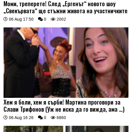
Моми, треперете! След „Ергенът“ новото шоу
„Свекървата“ ще стъжни живота на участничките
06 Aug 17:50
0
2002
Хем я боли, хем я сърби! Мартина проговори за
Слави Трифонов (Уж не иска да го вижда, ама …)
06 Aug 16:26
0
6860