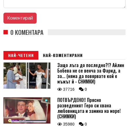
0 КОМЕНТАРА
НАЙ-ЧЕТЕНИ
НАЙ-КОМЕНТИРАНИ
Защо лъга до последно?!? Айлин
Бобева не се венча за Фарид, а
за... (няма да повярвате кой е
мъжът й - СНИМКИ)
37716
0
ПОТВЪРДЕНО!! Прясно
разведеният Геро си хвана
любовницата и замина на море!
(СНИМКИ)
35980
0