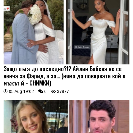
Защо лъга до последно?!? Айлин Бобева не се
венча за Фарид, а за... (няма да повярвате кой е
мъжът й - СНИМКИ)
05 Aug 19:02
0
37877