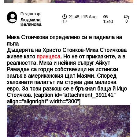
Редактор:
21:48 | 15 Aug
Людмила
17
1540
0
Велинова
Мика Стоичкова определено си е паднала на
пъпа
Дъщерята на Христо Стоиков-Мика Стоичкова
живее като
принцеса
. Но не от приказките, а в
реалността. Мика и нейния съпруг Айкут
Рамадан са горди собственици на истински
замък в американския щат Маями. Според
запознати палатът им струва два милиона
евро. За този разкош се е бръкнал баща й Ицо
Стоичков. [caption id="attachment_391141"
align="alignright" width="300"]