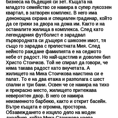
бизнеса на бъдещия си зет. Къщата на
младото семейство се намира в супер луксозен
квартал, в затворен комплекс. В него има
денонощна охрана и специален градинар, който
да се грижи за двора на дома им. Както и на
останалите жилища в комплекса. След като
легендарния футболист е зарадвал
първородната си дъщеря с шикозен имот, тя
също го зарадва с прелестната Мия. След
нейното раждане фамилията е на седмото
небе от радост. Но най-щастлив и доволен бил
Христо Стоичков. Той не спирал да говори, че
няма такава радост като внучетата. А
жилището на
Мика Стоичкова
наистина си е
палат. То е на два етажа и разполага с шест
спални и три бани. Освен че се намира на тихо
и прекрасно место, жилището притежава
невероятен двор. В него се намира
неизменното барбекю, както и открит басейн.
Вътре къщата е огромна, просторна.
Обзавеждането е изцяло дело на моден
дизайнер, който
Мика Стоичкова
наела