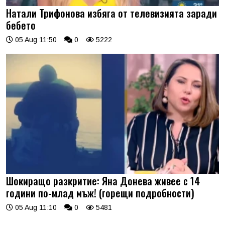
Натали Трифонова избяга от телевизията заради
бебето
05 Aug 11:50
0
5222
Шокиращо разкритие: Яна Донева живее с 14
години по-млад мъж! (горещи подробности)
05 Aug 11:10
0
5481